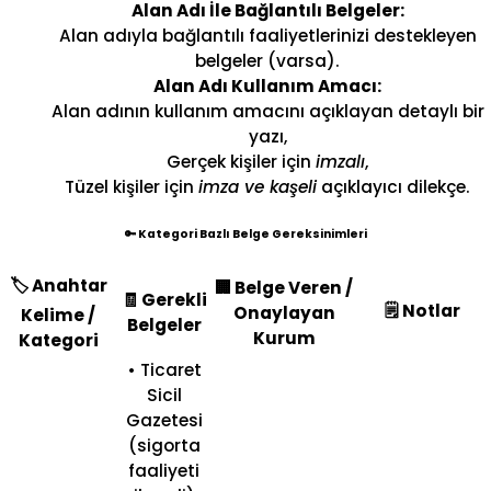
Alan Adı İle Bağlantılı Belgeler:
Alan adıyla bağlantılı faaliyetlerinizi destekleyen
belgeler (varsa).
Alan Adı Kullanım Amacı:
Alan adının kullanım amacını açıklayan detaylı bir
yazı,
Gerçek kişiler için
imzalı
,
Tüzel kişiler için
imza ve kaşeli
açıklayıcı dilekçe.
🔑 Kategori Bazlı Belge Gereksinimleri
🏷️ Anahtar
🏢 Belge Veren /
🧾 Gerekli
🗒️ Notlar
Onaylayan
Kelime /
Belgeler
Kurum
Kategori
• Ticaret
Sicil
Gazetesi
(sigorta
faaliyeti