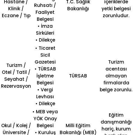
Hastane /
T.C. Sağlık
içeriklerde
Ruhsatı /
Klinik /
Bakanlığı
yetki belgesi
Faaliyet
Eczane / Tıp
zorunludur.
Belgesi
• İmza
Sirküleri
• Dilekçe
• Ticaret
Sicil
Gazetesi
Turizm
Turizm /
• TÜRSAB
acentası
Otel / Tatil /
İşletme
TÜRSAB
olmayan
Seyahat /
Belgesi
firmalarda
Rezervasyon
• Vergi
belge zorunlu.
Levhası
• Dilekçe
• MEB veya
Eğitim
YÖK Onay
danışmanlığı
Okul / Kolej /
Belgesi
Milli Eğitim
hariç, kurum
Üniversite /
• Kuruluş
Bakanlığı (MEB)