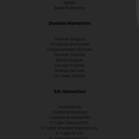
Destek
Kalite Politikamız
Domain Hizmetleri
Domain Sorgula
TR Uzantılı Domainler
Türkçe Karakterli Domain
Domain Transfer
Whoİs Sorgula
Domain Fiyatları
Ücretsiz Servisler
Ön Talep Sayfası
SSL Hizmetleri
TrustSafe Pro
TrustSafe WildCard
TrustSafe BusinessPRO
E-Tuğra Standart SSL
E-Tuğra Standart Wildcard SSL
E-Tuğra EV SSL
E-Tuğra Premium SSL