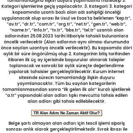
tamamlandığına ilişkin duyuru yapılmasına müteakip 3.
Kategori işlemlerine geçiş yapılacaktır. 3. Kategori: 3. kategori
kapsamında uzantı bazlı alan adı sahipliği önceliği
uygulanacak olup sırası ile Usul ve Esas’ta belirlenen “kep.tr”,
“av.tr”, “dr.tr”, “com.tr”, “org.tr”, “net.tr”, “gen.tr”, “web.tr”,
“name.tr”, “info.tr”, “tv.tr”, “bbs.tr”, “tel.tr” uzantılı alan
adlarından 25.08.2023 tarihi itibariyle tahsisli bulunanlara
öncelik verilecektir (Alan adlarının aynı olması durumunda
önce sayılan uzantıya öncelik verilecektir). Bu kapsamda dört
aylık bir süre öngörülmüş olup 2. Kategorinin bitiş tarihinden
itibaren ilk üç ay içerisinde başvurular alınarak talepler
toplanacak ve sonraki bir aylık süreçte değerlendirme
yapılarak tahsisler gerçekleştirilecektir. Kurum internet
sitesinde sürecin tamamlandığı ilişkin duyuru
yayımlanacaktır. Tüm bu sayılan kategorilerin
tamamlanmasından sonra “ilk gelen ilk alır” kuralı işletilerek
“a.tr” yapısındaki alan adları tıpkı mevcutta tahsis edilen
alan adları gibi tahsis edilebilecektir.
TR Alan Adım Ne Zaman Aktif Olur?
Belge şartı olmayan alan adları için tescil işlemi sipariş
sonrası anlık olarak gerçekleştirilmektedir. Evrak ibrazı ile