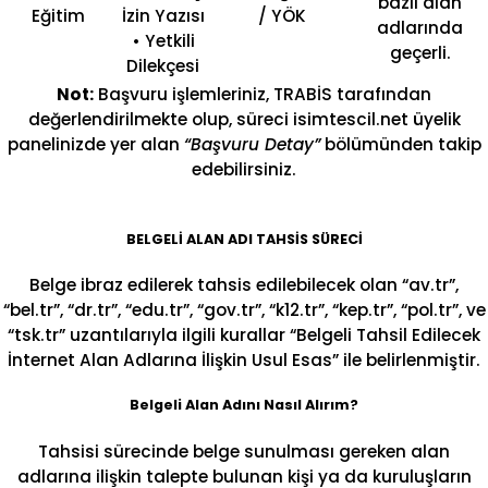
bazlı alan
Eğitim
İzin Yazısı
/ YÖK
adlarında
• Yetkili
geçerli.
Dilekçesi
Not:
Başvuru işlemleriniz, TRABİS tarafından
değerlendirilmekte olup, süreci isimtescil.net üyelik
panelinizde yer alan
“Başvuru Detay”
bölümünden takip
edebilirsiniz.
BELGELİ ALAN ADI TAHSİS SÜRECİ
Belge ibraz edilerek tahsis edilebilecek olan “av.tr”,
“bel.tr”, “dr.tr”, “edu.tr”, “gov.tr”, “k12.tr”, “kep.tr”, “pol.tr”, ve
“tsk.tr” uzantılarıyla ilgili kurallar “Belgeli Tahsil Edilecek
İnternet Alan Adlarına İlişkin Usul Esas” ile belirlenmiştir.
Belgeli Alan Adını Nasıl Alırım?
Tahsisi sürecinde belge sunulması gereken alan
adlarına ilişkin talepte bulunan kişi ya da kuruluşların