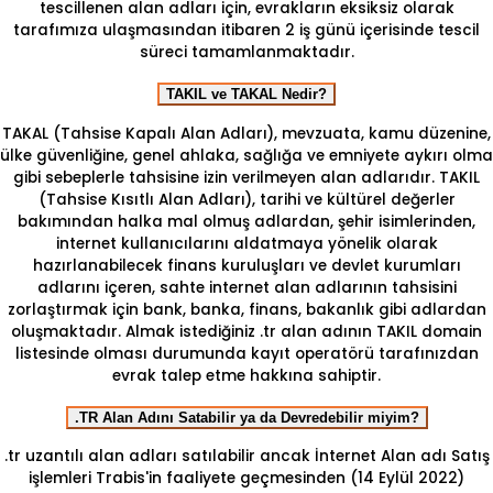
tescillenen alan adları için, evrakların eksiksiz olarak
tarafımıza ulaşmasından itibaren 2 iş günü içerisinde tescil
süreci tamamlanmaktadır.
TAKIL ve TAKAL Nedir?
TAKAL (Tahsise Kapalı Alan Adları), mevzuata, kamu düzenine,
ülke güvenliğine, genel ahlaka, sağlığa ve emniyete aykırı olma
gibi sebeplerle tahsisine izin verilmeyen alan adlarıdır. TAKIL
(Tahsise Kısıtlı Alan Adları), tarihi ve kültürel değerler
bakımından halka mal olmuş adlardan, şehir isimlerinden,
internet kullanıcılarını aldatmaya yönelik olarak
hazırlanabilecek finans kuruluşları ve devlet kurumları
adlarını içeren, sahte internet alan adlarının tahsisini
zorlaştırmak için bank, banka, finans, bakanlık gibi adlardan
oluşmaktadır. Almak istediğiniz .tr alan adının TAKIL domain
listesinde olması durumunda kayıt operatörü tarafınızdan
evrak talep etme hakkına sahiptir.
.TR Alan Adını Satabilir ya da Devredebilir miyim?
.tr uzantılı alan adları satılabilir ancak İnternet Alan adı Satış
işlemleri Trabis'in faaliyete geçmesinden (14 Eylül 2022)