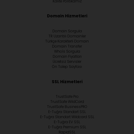
Kalite Politikamız
Domain Hizmetleri
Domain Sorgula
TR Uzantılı Domainler
Türkçe Karakterli Domain
Domain Transfer
Whoİs Sorgula
Domain Fiyatları
Ücretsiz Servisler
Ön Talep Sayfası
SSL Hizmetleri
TrustSafe Pro
TrustSafe WildCard
TrustSafe BusinessPRO
E-Tuğra Standart SSL
E-Tuğra Standart Wildcard SSL
E-Tuğra EV SSL
E-Tuğra Premium SSL
RapidSSL