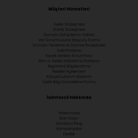
Müşteri Hizmetleri
Üyelik Sözleşmesi
Gizlilik Sözleşmesi
Domain Sahiplerinin Hakları
Veri Sorumlusuna Başvuru Formu
Domain Yenileme ve Silinme Prosedürleri
İade Politikası
Kişisel Verilerin Korunması
Who is Verileri Hatırlatma Politikası
Registrant Bilgilendirme
Reseller Agreement
Kötüye Kullanım Bildirimi
Üyelik Bilgi Güncelleme Formu
İsimtescil Hakkında
Hakkımızda
Bize Ulaşın
İsimtescil Blog
Kampanyalar
Destek