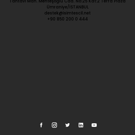
Tantavi Mah. Menteşoğlu Cad. No:25 Kat:2 Terra Plaza
Ümraniye/İSTANBUL
destek@isimtescil.net
+90 850 200 0 444