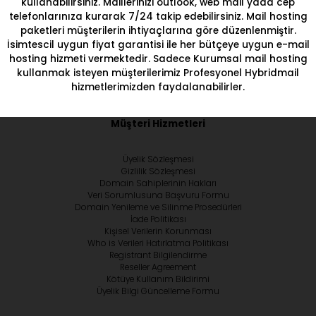
kullanabilirsiniz. Maillerinizi outlook, web mail yada cep
telefonlarınıza kurarak 7/24 takip edebilirsiniz. Mail hosting
paketleri müşterilerin ihtiyaçlarına göre düzenlenmiştir.
İsimtescil uygun fiyat garantisi ile her bütçeye uygun
e-mail
hosting
hizmeti vermektedir. Sadece
Kurumsal mail hosting
kullanmak isteyen müşterilerimiz Profesyonel Hybridmail
hizmetlerimizden faydalanabilirler.
Müşteri Hizmetleri
Üyelik Sözleşmesi
Gizlilik Sözleşmesi
Domain Sahiplerinin Hakları
Veri Sorumlusuna Başvuru Formu
Domain Yenileme ve Silinme Prosedürleri
İade Politikası
Kişisel Verilerin Korunması
Who is Verileri Hatırlatma Politikası
Registrant Bilgilendirme
Reseller Agreement
Kötüye Kullanım Bildirimi
Üyelik Bilgi Güncelleme Formu