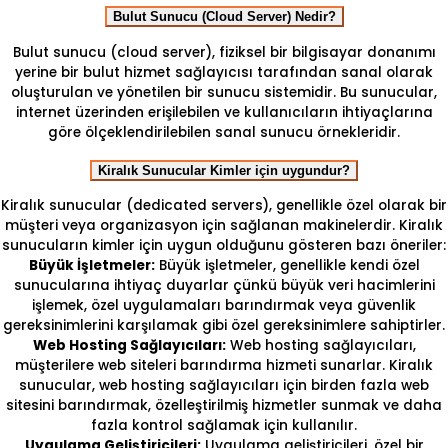
Bulut Sunucu (Cloud Server) Nedir?
Bulut sunucu (cloud server), fiziksel bir bilgisayar donanımı
yerine bir bulut hizmet sağlayıcısı tarafından sanal olarak
oluşturulan ve yönetilen bir sunucu sistemidir. Bu sunucular,
internet üzerinden erişilebilen ve kullanıcıların ihtiyaçlarına
göre ölçeklendirilebilen sanal sunucu örnekleridir.
Kiralık Sunucular Kimler için uygundur?
Kiralık sunucular (dedicated servers), genellikle özel olarak bir
müşteri veya organizasyon için sağlanan makinelerdir. Kiralık
sunucuların kimler için uygun olduğunu gösteren bazı öneriler:
Büyük İşletmeler:
Büyük işletmeler, genellikle kendi özel
sunucularına ihtiyaç duyarlar çünkü büyük veri hacimlerini
işlemek, özel uygulamaları barındırmak veya güvenlik
gereksinimlerini karşılamak gibi özel gereksinimlere sahiptirler.
Web Hosting Sağlayıcıları:
Web hosting sağlayıcıları,
müşterilere web siteleri barındırma hizmeti sunarlar. Kiralık
sunucular, web hosting sağlayıcıları için birden fazla web
sitesini barındırmak, özelleştirilmiş hizmetler sunmak ve daha
fazla kontrol sağlamak için kullanılır.
Uygulama Geliştiricileri:
Uygulama geliştiricileri, özel bir