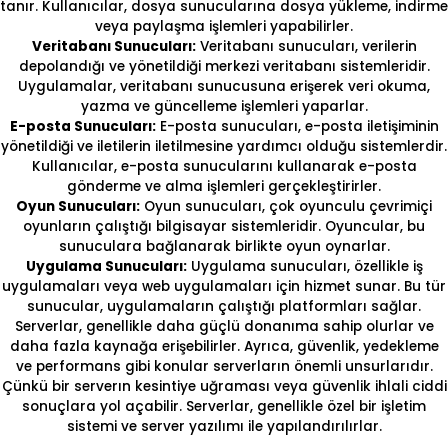
tanır. Kullanıcılar, dosya sunucularına dosya yükleme, indirme
veya paylaşma işlemleri yapabilirler.
Veritabanı Sunucuları:
Veritabanı sunucuları, verilerin
depolandığı ve yönetildiği merkezi veritabanı sistemleridir.
Uygulamalar, veritabanı sunucusuna erişerek veri okuma,
yazma ve güncelleme işlemleri yaparlar.
E-posta Sunucuları:
E-posta sunucuları, e-posta iletişiminin
yönetildiği ve iletilerin iletilmesine yardımcı olduğu sistemlerdir.
Kullanıcılar, e-posta sunucularını kullanarak e-posta
gönderme ve alma işlemleri gerçekleştirirler.
Oyun Sunucuları:
Oyun sunucuları, çok oyunculu çevrimiçi
oyunların çalıştığı bilgisayar sistemleridir. Oyuncular, bu
sunuculara bağlanarak birlikte oyun oynarlar.
Uygulama Sunucuları:
Uygulama sunucuları, özellikle iş
uygulamaları veya web uygulamaları için hizmet sunar. Bu tür
sunucular, uygulamaların çalıştığı platformları sağlar.
Serverlar, genellikle daha güçlü donanıma sahip olurlar ve
daha fazla kaynağa erişebilirler. Ayrıca, güvenlik, yedekleme
ve performans gibi konular serverların önemli unsurlarıdır.
Çünkü bir serverın kesintiye uğraması veya güvenlik ihlali ciddi
sonuçlara yol açabilir. Serverlar, genellikle özel bir işletim
sistemi ve server yazılımı ile yapılandırılırlar.