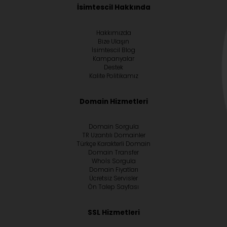
İsimtescil Hakkında
Hakkımızda
Bize Ulaşın
İsimtescil Blog
Kampanyalar
Destek
Kalite Politikamız
Domain Hizmetleri
Domain Sorgula
TR Uzantılı Domainler
Türkçe Karakterli Domain
Domain Transfer
Whoİs Sorgula
Domain Fiyatları
Ücretsiz Servisler
Ön Talep Sayfası
SSL Hizmetleri