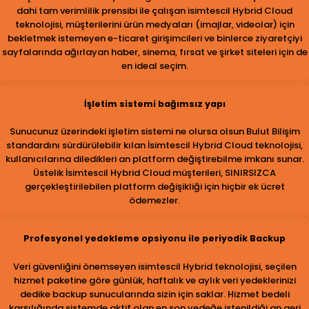
dahi tam verimlilik prensibi ile çalışan isimtescil Hybrid Cloud
teknolojisi, müşterilerini ürün medyaları (imajlar, videolar) için
bekletmek istemeyen e-ticaret girişimcileri ve binlerce ziyaretçiyi
sayfalarında ağırlayan haber, sinema, fırsat ve şirket siteleri için de
en ideal seçim.
İşletim sistemi bağımsız yapı
Sunucunuz üzerindeki işletim sistemi ne olursa olsun Bulut Bilişim
standardını sürdürülebilir kılan İsimtescil Hybrid Cloud teknolojisi,
kullanıcılarına diledikleri an platform değiştirebilme imkanı sunar.
Üstelik İsimtescil Hybrid Cloud müşterileri, SINIRSIZCA
gerçekleştirilebilen platform değişikliği için hiçbir ek ücret
ödemezler.
Profesyonel yedekleme opsiyonu ile periyodik Backup
Veri güvenliğini önemseyen isimtescil Hybrid teknolojisi, seçilen
hizmet paketine göre günlük, haftalık ve aylık veri yedeklerinizi
dedike backup sunucularında sizin için saklar. Hizmet bedeli
karşılığında sistemde aktif olan en son yedeğe istenildiği an geri