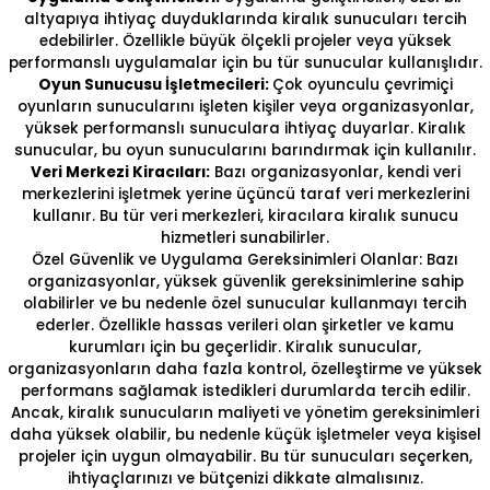
altyapıya ihtiyaç duyduklarında kiralık sunucuları tercih
edebilirler. Özellikle büyük ölçekli projeler veya yüksek
performanslı uygulamalar için bu tür sunucular kullanışlıdır.
Oyun Sunucusu İşletmecileri:
Çok oyunculu çevrimiçi
oyunların sunucularını işleten kişiler veya organizasyonlar,
yüksek performanslı sunuculara ihtiyaç duyarlar. Kiralık
sunucular, bu oyun sunucularını barındırmak için kullanılır.
Veri Merkezi Kiracıları:
Bazı organizasyonlar, kendi veri
merkezlerini işletmek yerine üçüncü taraf veri merkezlerini
kullanır. Bu tür veri merkezleri, kiracılara kiralık sunucu
hizmetleri sunabilirler.
Özel Güvenlik ve Uygulama Gereksinimleri Olanlar: Bazı
organizasyonlar, yüksek güvenlik gereksinimlerine sahip
olabilirler ve bu nedenle özel sunucular kullanmayı tercih
ederler. Özellikle hassas verileri olan şirketler ve kamu
kurumları için bu geçerlidir. Kiralık sunucular,
organizasyonların daha fazla kontrol, özelleştirme ve yüksek
performans sağlamak istedikleri durumlarda tercih edilir.
Ancak, kiralık sunucuların maliyeti ve yönetim gereksinimleri
daha yüksek olabilir, bu nedenle küçük işletmeler veya kişisel
projeler için uygun olmayabilir. Bu tür sunucuları seçerken,
ihtiyaçlarınızı ve bütçenizi dikkate almalısınız.