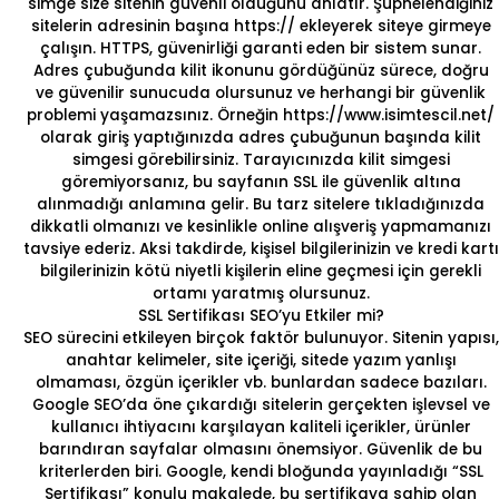
simge size sitenin güvenli olduğunu anlatır. Şüphelendiğiniz
sitelerin adresinin başına https:// ekleyerek siteye girmeye
çalışın. HTTPS, güvenirliği garanti eden bir sistem sunar.
Adres çubuğunda kilit ikonunu gördüğünüz sürece, doğru
ve güvenilir sunucuda olursunuz ve herhangi bir güvenlik
problemi yaşamazsınız. Örneğin https://www.isimtescil.net/
olarak giriş yaptığınızda adres çubuğunun başında kilit
simgesi görebilirsiniz. Tarayıcınızda kilit simgesi
göremiyorsanız, bu sayfanın SSL ile güvenlik altına
alınmadığı anlamına gelir. Bu tarz sitelere tıkladığınızda
dikkatli olmanızı ve kesinlikle online alışveriş yapmamanızı
tavsiye ederiz. Aksi takdirde, kişisel bilgilerinizin ve kredi kartı
bilgilerinizin kötü niyetli kişilerin eline geçmesi için gerekli
ortamı yaratmış olursunuz.
SSL Sertifikası SEO’yu Etkiler mi?
SEO sürecini etkileyen birçok faktör bulunuyor. Sitenin yapısı,
anahtar kelimeler, site içeriği, sitede yazım yanlışı
olmaması, özgün içerikler vb. bunlardan sadece bazıları.
Google SEO’da öne çıkardığı sitelerin gerçekten işlevsel ve
kullanıcı ihtiyacını karşılayan kaliteli içerikler, ürünler
barındıran sayfalar olmasını önemsiyor. Güvenlik de bu
kriterlerden biri. Google, kendi bloğunda yayınladığı “SSL
Sertifikası” konulu makalede, bu sertifikaya sahip olan