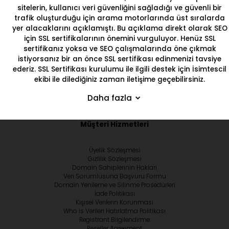
sitelerin, kullanıcı veri güvenliğini sağladığı ve güvenli bir
trafik oluşturduğu için arama motorlarında üst sıralarda
yer alacaklarını açıklamıştı. Bu açıklama direkt olarak SEO
için SSL sertifikalarının önemini vurguluyor. Henüz SSL
sertifikanız yoksa ve SEO çalışmalarında öne çıkmak
istiyorsanız bir an önce
SSL sertifikası
edinmenizi tavsiye
ederiz. SSL Sertifikası kurulumu ile ilgili destek için
İsimtescil
ekibi ile dilediğiniz zaman iletişime geçebilirsiniz.
Daha fazla
Müşteri Hizmetleri
Üyelik Sözleşmesi
Gizlilik Sözleşmesi
Domain Sahiplerinin Hakları
Veri Sorumlusuna Başvuru Formu
Domain Yenileme ve Silinme Prosedürleri
İade Politikası
Kişisel Verilerin Korunması
Who is Verileri Hatırlatma Politikası
Registrant Bilgilendirme
Reseller Agreement