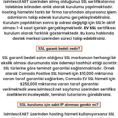
Isimtescil.NET üzerinden almış olduğunuz SSL sertifikalarınız
talebinize istinaden anlık olarak kurulumu yapılmaktadır.
Hosting hizmetini farklı bir firma tarafından alıyorsanız işlem
adımlarını takip ederek kurulumu gerçekleştirebilirsiniz.
Kurulum yapıldıktan sonra ip adresi değiştiği için SSL’in aktif
olması 1-4 saat içerisin gerçekleşmektedir.
EV SSL
sertifikası
kurulum olarak farklılık göstermektedir. Bu konu hakkında
destek merkezi üzerinden süreci takip edebilirsiniz.
SSL garanti bedeli nedir?
SSL garanti bedeli satın aldığınız SSL markanızın herhangi bir
aksilik olması durumunda size ödemeyi taahhüt ettiği ücrettir.
SSL türlerine göre teminat garantisi sağlanmaktadır. Örnek
olarak Comodo Positive SSL hizmeti için $10,000 miktarına
varan taraf garantisi sağlarken, Comodo EV SSL hizmeti için
$250,000 miktarına varan taraf garantisi
verilmektedir.www.isimtescil.net sayfamız üzerinden sertifika
özelliklerini inceleyebilir, teminat tutarlarını görebilirsiniz.
SSL kurulumu için sabit IP alınması gerekir mi?
İsimtescil.NET üzerinden hosting hizmeti kullanıyorsanız SSL