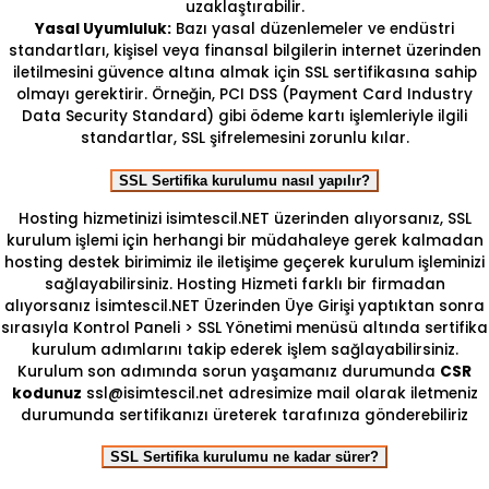
uzaklaştırabilir.
Yasal Uyumluluk:
Bazı yasal düzenlemeler ve endüstri
standartları, kişisel veya finansal bilgilerin internet üzerinden
iletilmesini güvence altına almak için SSL sertifikasına sahip
olmayı gerektirir. Örneğin, PCI DSS (Payment Card Industry
Data Security Standard) gibi ödeme kartı işlemleriyle ilgili
standartlar, SSL şifrelemesini zorunlu kılar.
SSL Sertifika kurulumu nasıl yapılır?
Hosting hizmetinizi isimtescil.NET üzerinden alıyorsanız, SSL
kurulum işlemi için herhangi bir müdahaleye gerek kalmadan
hosting destek birimimiz ile iletişime geçerek kurulum işleminizi
sağlayabilirsiniz. Hosting Hizmeti farklı bir firmadan
alıyorsanız İsimtescil.NET Üzerinden Üye Girişi yaptıktan sonra
sırasıyla Kontrol Paneli > SSL Yönetimi menüsü altında sertifika
kurulum adımlarını takip ederek işlem sağlayabilirsiniz.
Kurulum son adımında sorun yaşamanız durumunda
CSR
kodunuz
ssl@isimtescil.net adresimize mail olarak iletmeniz
durumunda sertifikanızı üreterek tarafınıza gönderebiliriz
SSL Sertifika kurulumu ne kadar sürer?