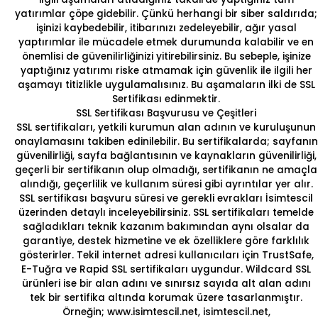
yatırımlar çöpe gidebilir. Çünkü herhangi bir siber saldırıda;
işinizi kaybedebilir, itibarınızı zedeleyebilir, ağır yasal
yaptırımlar ile mücadele etmek durumunda kalabilir ve en
önemlisi de güvenilirliğinizi yitirebilirsiniz. Bu sebeple, işinize
yaptığınız yatırımı riske atmamak için güvenlik ile ilgili her
aşamayı titizlikle uygulamalısınız. Bu aşamaların ilki de SSL
Sertifikası edinmektir.
SSL Sertifikası Başvurusu ve Çeşitleri
SSL sertifikaları, yetkili kurumun alan adının ve kuruluşunun
onaylamasını takiben edinilebilir. Bu sertifikalarda; sayfanın
güvenilirliği, sayfa bağlantısının ve kaynakların güvenilirliği,
geçerli bir sertifikanın olup olmadığı, sertifikanın ne amaçla
alındığı, geçerlilik ve kullanım süresi gibi ayrıntılar yer alır.
SSL sertifikası başvuru süresi ve gerekli evrakları
İsimtescil
üzerinden detaylı inceleyebilirsiniz. SSL sertifikaları temelde
sağladıkları teknik kazanım bakımından aynı olsalar da
garantiye, destek hizmetine ve ek özelliklere göre farklılık
gösterirler. Tekil internet adresi kullanıcıları için
TrustSafe,
E-Tuğra ve Rapid SSL
sertifikaları uygundur.
Wildcard SSL
ürünleri
ise bir alan adını ve sınırsız sayıda alt alan adını
tek bir sertifika altında korumak üzere tasarlanmıştır.
Örneğin; www.isimtescil.net, isimtescil.net,