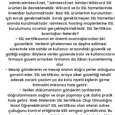
admin.isimtescil.net, *.isimtescil.net. isimleri Wildcord SSl
ürünleri ile desteklenebilir. Wilcard ve
Ev SSL
hizmetlerinde
Greenbar bulunmaktadır. Bazı SSL ürünlerinin kurulumları
için evrak gerekmektedir. Evrak gerektirmeyen SSL hizmetleri
anında kurulmaktadır. İsimtescil, hosting müşterilerine SSL
kurulumunu ücretsiz gerçekleştirmektedir.
SSL Sertifikası
Avantajları Nelerdir?
- SSL sertifikasının en önemli avantajlarından biri
güvenliktir. Verilerin şifrelenmesi ve deşifre edilmesi
sürecinde site sahibi ve kullanıcı arasındaki güvenlik ve
gizliliği sağlar. Böylece veriler güvende kalır ve kullanıcıların
firmaya güveni artarken firmanın da itibarı kuvvetlenmiş
olur.
- Mesajı gönderenin ve mesajı alanın doğru yerler olduğunu
garanti eder. SSL sertifikası, araya siber güvenliği tehdit
edecek zararlı yazılım ya da kötü niyetli kişilerin girme
ihtimalini imkansız hale getirir.
- İletilen dökümanların gönderim tarihlerinin
doğrulanmasını sağlar ve arşiv yapmayı çok daha pratik
hale getirir.
Web Sitelerinin SSL Sertifikası Olup Olmadığını
Nasıl Öğrenebilirsiniz?
SSL sertifikası olan sitenin adres
çubuğunu kontrol ettiğinizde kilit simgesi görebilirsiniz. Bu