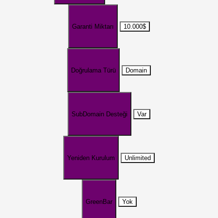
Garanti Miktarı
10.000$
Doğrulama Türü
Domain
SubDomain Desteği
Var
Yeniden Kurulum
Unlimited
GreenBar
Yok