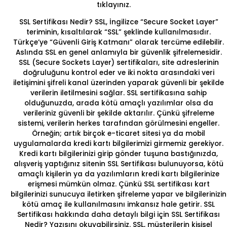
tıklayınız.
SSL Sertifikası Nedir?
SSL, İngilizce “Secure Socket Layer”
teriminin, kısaltılarak “SSL” şeklinde kullanılmasıdır.
Türkçe’ye
“Güvenli Giriş Katmanı”
olarak tercüme edilebilir.
Aslında SSL en genel anlamıyla bir güvenlik şifrelemesidir.
SSL (Secure Sockets Layer) sertifikaları, site adreslerinin
doğruluğunu kontrol eder ve iki nokta arasındaki veri
iletişimini şifreli kanal üzerinden yaparak güvenli bir şekilde
verilerin iletilmesini sağlar. SSL sertifikasına sahip
olduğunuzda, arada kötü amaçlı yazılımlar olsa da
verileriniz güvenli bir şekilde aktarılır. Çünkü şifreleme
sistemi, verilerin herkes tarafından görülmesini engeller.
Örneğin; artık birçok e-ticaret sitesi ya da mobil
uygulamalarda kredi kartı bilgilerimizi girmemiz gerekiyor.
Kredi kartı bilgilerinizi girip gönder tuşuna bastığınızda,
alışveriş yaptığınız sitenin SSL Sertifikası bulunuyorsa, kötü
amaçlı kişilerin ya da yazılımların kredi kartı bilgilerinize
erişmesi mümkün olmaz. Çünkü SSL sertifikası kart
bilgilerinizi sunucuya iletirken şifreleme yapar ve bilgilerinizin
kötü amaç ile kullanılmasını imkansız hale getirir. SSL
Sertifikası hakkında daha detaylı bilgi için
SSL Sertifikası
Nedir?
Yazısını okuyabilirsiniz. SSL, müşterilerin kişisel