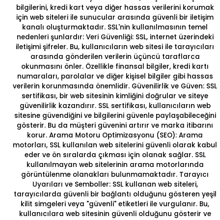
bilgilerini, kredi kart veya diğer hassas verilerini korumak
için web siteleri ile sunucular arasında güvenli bir iletişim
kanalı oluşturmaktadır. SSL'nin kullanılmasının temel
nedenleri şunlardır: Veri Güvenliği: SSL, internet üzerindeki
iletişimi şifreler. Bu, kullanıcıların web sitesi ile tarayıcıları
arasında gönderilen verilerin üçüncü taraflarca
okunmasını önler. Özellikle finansal bilgiler, kredi kartı
numaraları, parolalar ve diğer kişisel bilgiler gibi hassas
verilerin korunmasında önemlidir. Güvenilirlik ve Güven: SSL
sertifikası, bir web sitesinin kimliğini doğrular ve siteye
güvenilirlik kazandırır.
SSL sertifikası
, kullanıcıların web
sitesine güvendiğini ve bilgilerini güvenle paylaşabileceğini
gösterir. Bu da müşteri güvenini artırır ve marka itibarını
korur. Arama Motoru Optimizasyonu (SEO): Arama
motorları, SSL kullanılan web sitelerini güvenli olarak kabul
eder ve ön sıralarda çıkması için olanak sağlar. SSL
kullanılmayan web sitelerinin arama motorlarında
görüntülenme olanakları bulunmamaktadır. Tarayıcı
Uyarıları ve Semboller: SSL kullanan web siteleri,
tarayıcılarda güvenli bir bağlantı olduğunu gösteren yeşil
kilit simgeleri veya "güvenli" etiketleri ile vurgulanır. Bu,
kullanıcılara web sitesinin güvenli olduğunu gösterir ve