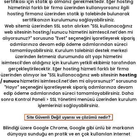
sertifikası için statik ip almanız gerekmektedir. Eğer hosting
hizmetinizi farklı bir firma üzerinden kullanıyorsanız ilgili
hosting firmanız üzerinden statik ip talebinde bulunarak
sertifikanızın kurulumunu sağlayabilirsiniz.
Web sitemiz üzerinden SSL satın alırken "SSL kullanacağınız
web sitesinin hosting/sunucu hizmetini isimtescil.net’den mi
alıyorsunuz?" sorusuna "Evet" seçeneğini işaretleyerek sipariş
adımlarınıza devam edip ödeme adımlarından süreci
tamamlayabilirsiniz. Kurulum talebinizi destek merkezi
üzerinden iletmeniz durumunda alt yapı hizmetini
isimtescil’den aldığınız için kurulum yetkili ekibimiz tarafından
gerçekleştirilecektir. Eğer hosting hizmeti farklı bir firma
üzerinden alınıyor ise "SSL kullanacağınız web sitesinin
hosting
/ sunucu
hizmetini isimtescil.net’den mi alıyorsunuz?" sorusuna
"Hayır" seçeneğini işaretleyerek sipariş adımlarınıza devam
edip ödeme adımlarından süreci tamamlayabilirsiniz. Daha
sonra Kontrol Paneli > SSL Yönetimi menüsü üzerinden kurulum
işlemlerinizi sağlayabilirsiniz.
Site Güvenli Değil uyarısı ve çözümü nedir?
Bilindiği üzere Google Chrome, Google gibi ünlü bir markanın
dünyaya sunduğu en pratik ve en çok kullanılan internet