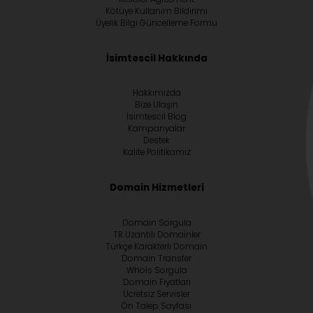
Kötüye Kullanım Bildirimi
Üyelik Bilgi Güncelleme Formu
İsimtescil Hakkında
Hakkımızda
Bize Ulaşın
İsimtescil Blog
Kampanyalar
Destek
Kalite Politikamız
Domain Hizmetleri
Domain Sorgula
TR Uzantılı Domainler
Türkçe Karakterli Domain
Domain Transfer
Whoİs Sorgula
Domain Fiyatları
Ücretsiz Servisler
Ön Talep Sayfası