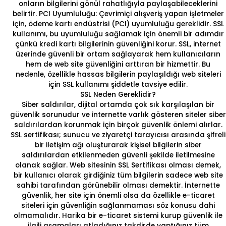
onların bilgilerini gönül rahatlığıyla paylaşabileceklerini
belirtir. PCI Uyumluluğu: Çevrimiçi alışveriş yapan işletmeler
için, ödeme kartı endüstrisi (PCI) uyumluluğu gereklidir. SSL
kullanımı, bu uyumluluğu sağlamak için önemli bir adımdır
çünkü kredi kartı bilgilerinin güvenliğini korur. SSL, internet
üzerinde güvenli bir ortam sağlayarak hem kullanıcıların
hem de
web site güvenliği
ni arttıran bir hizmettir. Bu
nedenle, özellikle hassas bilgilerin paylaşıldığı web siteleri
için SSL kullanımı şiddetle tavsiye edilir.
SSL Neden Gereklidir?
Siber saldırılar, dijital ortamda çok sık karşılaşılan bir
güvenlik sorunudur ve internette varlık gösteren siteler siber
saldırılardan korunmak için birçok güvenlik önlemi alırlar.
SSL sertifikası; sunucu ve ziyaretçi tarayıcısı arasında şifreli
bir iletişim ağı oluşturarak kişisel bilgilerin siber
saldırılardan etkilenmeden güvenli şekilde iletilmesine
olanak sağlar. Web sitesinin SSL Sertifikası olması demek,
bir kullanıcı olarak girdiğiniz tüm bilgilerin sadece web site
sahibi tarafından görünebilir olması demektir. İnternette
güvenlik, her site için önemli olsa da özellikle e-ticaret
siteleri için güvenliğin sağlanmaması söz konusu dahi
olmamalıdır. Harika bir e-ticaret sistemi kurup güvenlik ile
ilgili aşamaları atladığınız takdirde yaptığınız tüm