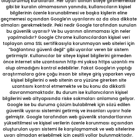
oluşturulmuş kurallardır. Her uyarı alınan siteye girilmemelidir
gibi bir kuralın olmamasının yanında, kullanıcıların kişisel
bilgilerinin özenle korunabilmesi ve başka kişilerin eline
geçmemesi açısından Google’ın uyarılarını az da olsa dikkate
almaları gerekmektedir. Peki nedir Google tarafından sunulan
bu güvenlik uyarısı? Ve bu uyarının alınmaması için neler
yapılmalıdır? Google Chrome kullanıcılardan kişisel veri
toplayan ama SSL sertifikasıyla korunmayan web siteleri için
“bağlantınız güvenli değil” gibi uyarılar veren bir sistem
getirmiştir. Kullanıcılar bir siteye kişisel bilgilerini girmeden
önce internet site uzantısının http mi yoksa https uzantılı mı
olup olmadığını kontrol edebilirler. Fakat Google’ın yaptığı
araştırmalara göre çoğu insan bir siteye giriş yaparken veya
kişisel bilgilerini o web sitenin ara yüzüne girerken site
uzantısını kontrol etmemekte ve bu konu da dikkatli
davranmamaktadır. Bu durum ise kullanıcıların kişisel
bilgilerini web altyapısında riske sokmaları anlamına geliyor.
Google ise bu duruma çözüm bulabilmek için sözü edilen
güvenlik uyarısı sistemini getirmiş ve insanları uyarır hale
gelmiştir. Google tarafından web güvenlik standartlarının
yükseltilmesi ve kişisel verilerin özenle korunması açısından
oluşturulan uyarı sistemi ile karşılaşmamak ve web sitelerine
uyarı almadan erişebilmek için çeşitli yollar bulunmaktadır.