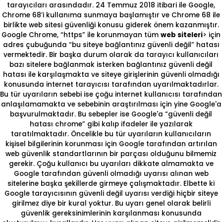
tarayıcıları arasındadır. 24 Temmuz 2018 itibari ile Google,
Chrome 68’i kullanıma sunmaya başlamıştır ve Chrome 68 ile
birlikte web sitesi güvenliği konusu giderek önem kazanmıştır.
Google Chrome, “https” ile korunmayan tüm
web siteleri
> için
adres çubuğunda “bu siteye bağlantınız güvenli değil” hatası
vermektedir. Bir başka durum olarak da tarayıcı kullanıcıları
bazı sitelere bağlanmak isterken bağlantınız güvenli değil
hatası ile karşılaşmakta ve siteye girişlerinin güvenli olmadığı
konusunda internet tarayıcısı tarafından uyarılmaktadırlar.
Bu tür uyarıların sebebi ise çoğu internet kullanıcısı tarafından
anlaşılamamakta ve sebebinin araştırılması için yine Google'a
başvurulmaktadır. Bu sebepler ise Google'a “güvenli değil
hatası chrome” gibi kalıp ifadeler ile yazılarak
taratılmaktadır. Öncelikle bu tür uyarıların kullanıcıların
kişisel bilgilerinin korunması için Google tarafından artırılan
web güvenlik standartlarının bir parçası olduğunu bilmemiz
gerekir. Çoğu kullanıcı bu uyarıları dikkate almamakta ve
Google tarafından güvenli olmadığı uyarısı alınan web
sitelerine başka şekillerde girmeye çalışmaktadır. Elbette ki
Google tarayıcısının güvenli değil uyarısı verdiği hiçbir siteye
girilmez diye bir kural yoktur. Bu uyarı genel olarak belirli
güvenlik gereksinimlerinin karşılanması konusunda