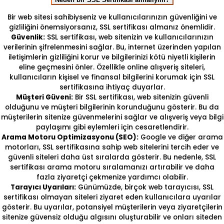
Bir web sitesi sahibiyseniz ve kullanıcılarınızın güvenliğini ve
gizliliğini önemsiyorsanız, SSL sertifikası almanız önemlidir.
Güvenlik:
SSL sertifikası, web sitenizin ve kullanıcılarınızın
verilerinin şifrelenmesini sağlar. Bu, internet üzerinden yapılan
iletişimlerin gizliliğini korur ve bilgilerinizi kötü niyetli kişilerin
eline geçmesini önler. Özellikle online alışveriş siteleri,
kullanıcıların kişisel ve finansal bilgilerini korumak için SSL
sertifikasına ihtiyaç duyarlar.
Müşteri Güveni:
Bir SSL sertifikası, web sitenizin güvenli
olduğunu ve müşteri bilgilerinin korunduğunu gösterir. Bu da
müşterilerin sitenize güvenmelerini sağlar ve alışveriş veya bilgi
paylaşımı gibi eylemleri için cesaretlendirir.
Arama Motoru Optimizasyonu (SEO):
Google ve diğer arama
motorları, SSL sertifikasına sahip web sitelerini tercih eder ve
güvenli siteleri daha üst sıralarda gösterir. Bu nedenle, SSL
sertifikası arama motoru sıralamanızı artırabilir ve daha
fazla ziyaretçi çekmenize yardımcı olabilir.
Tarayıcı Uyarıları:
Günümüzde, birçok web tarayıcısı, SSL
sertifikası olmayan siteleri ziyaret eden kullanıcılara uyarılar
gösterir. Bu uyarılar, potansiyel müşterilerin veya ziyaretçilerin
sitenize güvensiz olduğu algısını oluşturabilir ve onları siteden