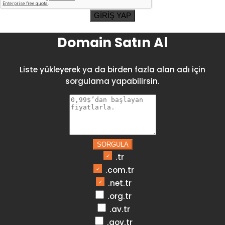
GİRİŞ YAP
Domain Satın Al
Liste yükleyerek ya da birden fazla alan adı için
sorgulama yapabilirsin.
SORGULA
.tr
.com.tr
.net.tr
.org.tr
.av.tr
.gov.tr