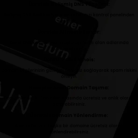
Ücretsiz Gelişmiş DNS Yönetimi:
Gelişmiş DNS özellikleriyle alan adlarınızı kontrol panelinden
yönetin.
Ücretsiz Altname Server:
Kendi DNS kayıtlarınızı oluşturup farklı alan adlarında
kullanabilirsiniz.
Ücretsiz Gizli Whois:
Domain bilgilerinizin gizliliğini ücretsiz sağlayarak spam riskini
önleyin.
Hesaplar Arası Domain Taşıma:
Domainlerinizi kullanıcılar arasında ücretsiz ve anlık olarak
aktarabilirsiniz.
Ücretsiz Domain Yönlendirme:
Alan adlarınızı başka bir domaine ücretsiz olarak
yönlendirebilirsiniz.