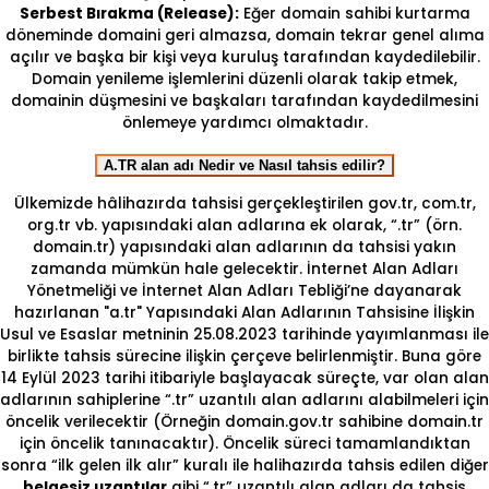
Serbest Bırakma (Release):
Eğer domain sahibi kurtarma
döneminde domaini geri almazsa, domain tekrar genel alıma
açılır ve başka bir kişi veya kuruluş tarafından kaydedilebilir.
Domain yenileme işlemlerini düzenli olarak takip etmek,
domainin düşmesini ve başkaları tarafından kaydedilmesini
önlemeye yardımcı olmaktadır.
A.TR alan adı Nedir ve Nasıl tahsis edilir?
Ülkemizde hâlihazırda tahsisi gerçekleştirilen gov.tr, com.tr,
org.tr vb. yapısındaki alan adlarına ek olarak, “.tr” (örn.
domain.tr) yapısındaki alan adlarının da tahsisi yakın
zamanda mümkün hale gelecektir. İnternet Alan Adları
Yönetmeliği ve İnternet Alan Adları Tebliği’ne dayanarak
hazırlanan "a.tr" Yapısındaki Alan Adlarının Tahsisine İlişkin
Usul ve Esaslar metninin 25.08.2023 tarihinde yayımlanması ile
birlikte tahsis sürecine ilişkin çerçeve belirlenmiştir. Buna göre
14 Eylül 2023 tarihi itibariyle başlayacak süreçte, var olan alan
adlarının sahiplerine “.tr” uzantılı alan adlarını alabilmeleri için
öncelik verilecektir (Örneğin domain.gov.tr sahibine domain.tr
için öncelik tanınacaktır). Öncelik süreci tamamlandıktan
sonra “ilk gelen ilk alır” kuralı ile halihazırda tahsis edilen diğer
belgesiz uzantılar
gibi “.tr” uzantılı alan adları da tahsis