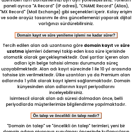
üzerinden tüm domainlerinizi ayrı ayrı yönetebilirsiniz. Yönetim
paneli ayrıca "A Record" (IP adresi), "CNAME Record" (Alias),
"MX Record" (Mail Exchange) gibi seçenekleri içerir. Kolay erişim
ve sade arayüz tasarımı ile dns güncellemenizi yaparak dijital
varlığınızı sürdürebilirsiniz.
Domain kayıt ve süre yenileme işlemi ne kadar sürer?
Tercih edilen alan adı uzantısına göre
domain kayıt
ve
süre
uzatma
işlemleri ödemeyi takip eden kısa süre içerisinde
otomatik olarak gerçekleşmektedir. Özel şartlar içeren alan
adları için belge tahsisi olması durumunda süreç
uzayabilmektedir. Alan adı kayıt sürecinde 1 ile 10 yıl arasında
tahsise izin verilmektedir. Ülke uzantıları ya da Premium alan
adlarında 1 yıllık olarak kayıt işlemi sağlanmaktadır. Domain
künyesinden alan adlarının kayıt periyodlarını
inceleyebilirsiniz.
İsimtescil olarak alan adı süresi dolmadan önce, belli
periyodlarda müşterilerimize bilgilendirme yapılmaktadır.
Ön talep ve öncelikli ön talep nedir?
"Domain ön talep" ve "öncelikli ön talep" terimleri, yeni bir
domain adının piyasaya sunulması öncesinde kullanıcıların