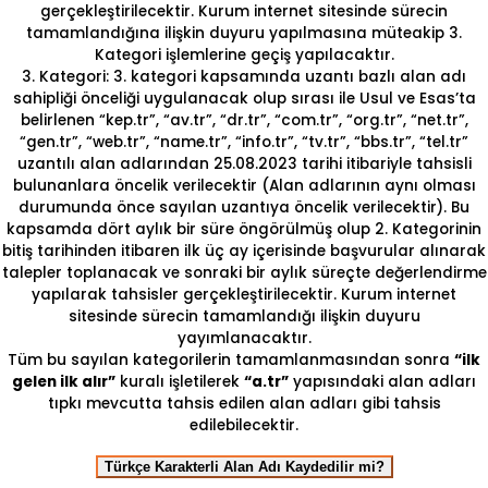
gerçekleştirilecektir. Kurum internet sitesinde sürecin
tamamlandığına ilişkin duyuru yapılmasına müteakip 3.
Kategori işlemlerine geçiş yapılacaktır.
3. Kategori: 3. kategori kapsamında uzantı bazlı alan adı
sahipliği önceliği uygulanacak olup sırası ile Usul ve Esas’ta
belirlenen “kep.tr”, “av.tr”, “dr.tr”, “com.tr”, “org.tr”, “net.tr”,
“gen.tr”, “web.tr”, “name.tr”, “info.tr”, “tv.tr”, “bbs.tr”, “tel.tr”
uzantılı alan adlarından 25.08.2023 tarihi itibariyle tahsisli
bulunanlara öncelik verilecektir (Alan adlarının aynı olması
durumunda önce sayılan uzantıya öncelik verilecektir). Bu
kapsamda dört aylık bir süre öngörülmüş olup 2. Kategorinin
bitiş tarihinden itibaren ilk üç ay içerisinde başvurular alınarak
talepler toplanacak ve sonraki bir aylık süreçte değerlendirme
yapılarak tahsisler gerçekleştirilecektir. Kurum internet
sitesinde sürecin tamamlandığı ilişkin duyuru
yayımlanacaktır.
Tüm bu sayılan kategorilerin tamamlanmasından sonra
“ilk
gelen ilk alır”
kuralı işletilerek
“a.tr”
yapısındaki alan adları
tıpkı mevcutta tahsis edilen alan adları gibi tahsis
edilebilecektir.
Türkçe Karakterli Alan Adı Kaydedilir mi?