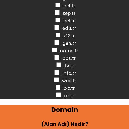
.pol.tr
.kep.tr
.bel.tr
.edu.tr
.k12.tr
.gen.tr
.name.tr
.bbs.tr
.tv.tr
.info.tr
.web.tr
.biz.tr
.dr.tr
Domain
(Alan Adı) Nedir?