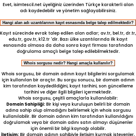
Evet, isimtescil.net üyeliğiniz üzerinden Türkçe karakterli alan
adı kaydedebilir ve yönetim sağlayabilirsiniz.
Hangi alan adı uzantılarının kayıt esnasında belge talep edilmektedir?
Kayıt sürecinde evrak talep edilen alan adlar; av.tr, bel.tr, dr.tr,
edu.tr, gov.tr, k12.tr 'dir. Bazı ülke uzantılarında ilk kayıt
esnasında olmasa da daha sonra kayıt firması tarafından
doğrulama amaçlı belge talep edilebilmektedir.
Whois sorgusu nedir? Hangi amaçla kullanılır?
Whois sorgusu, bir domain adının kayıt bilgilerini sorgulamak
için kullanılan bir araçtır. Bu sorgu sonucu, bir domain adının
kim tarafından kaydedildiğini, kayıt tarihini, son güncelleme
tarihini ve diğer ilgili bilgileri içermektedir.
Whois sorgusu, çeşitli amaçlarla kullanılabilir:
Domain Sahipliği:
Bir kişi veya kuruluşun belirli bir domain
adına sahip olup olmadığını belirlemek için whois sorgusu
kullanılabilir. Bir domain adının kim tarafından kullanıldığını
doğrulamak veya bir domain adını satın almayı düşünenler
için önemli bir bilgi kaynağı olabilir.
İletişim:
Bir domain adının sahibiyle iletişim kurmak isteyenler,