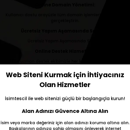
Online Domain Yönetimi:
Kullanıcı dostu arayüzle tüm domain işlemlerinizi kolayca
gerçekleştirin.
Ücretsiz Yapım Aşamasında Sayfası:
Ücretsiz Yapım Aşamasında Sayfası
Online Destek Hizmetleri:
7/24 uzman destek ekibimizle her konuda yardım alın.
Web Siteni Kurmak için İhtiyacınız
Olan Hizmetler
İsimtescil ile web sitenizi güçlü bir başlangıçla kurun!
Alan Adınızı Güvence Altına Alın
İsim veya marka değeriniz için alan adınızı koruma altına alın.
Başkalarının adınıza sahip olmasını önleyerek internet