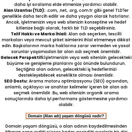
daha iyi sıralama elde etmenize yardımcı olabilir.
Alan Uzantısı (TLD):
.com, .net, .org, com.tr gibi genel TLD'ler
genellikle daha tercih edilir ve daha yaygın olarak hatırlanır.
Ancak, işletmenizin veya web sitenizin konseptine ve hedef
kitlenize bağlı olarak, farklı bir TLD seçebilirsiniz.
Telif Hakkı ve Marka İhlali:
Alan adı seçerken, tescilli
markaları veya mevcut şirket isimlerini ihlal etmemeye dikkat
edin. Başkalarının marka haklarına zarar vermeden ve yasal
sorunlar yaşamadan bir alan adı seçmek önemlidir.
Gelecek Perspektifi:
İşletmenizin veya web sitenizin gelecekteki
büyüme ve genişleme planlarını göz önünde bulundurun.
Seçtiğiniz alan adının, gelecekteki iş hedeflerinizi
destekleyebilecek esneklikte olması önemlidir.
SEO Dostu:
Arama motoru optimizasyonu (SEO) açısından,
anlamlı, açıklayıcı ve anahtar kelimeler içeren bir alan adı
seçmek önemlidir. Bu, web sitenizin organik arama
sonuçlarında daha iyi performans göstermesine yardımcı
olabilir.
Domain (Alan adı) yaşam döngüsü nedir?
Domain yaşam döngüsü, o alan adının kaydedilmesinden