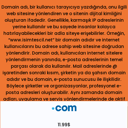
Domain adı, bir kullanıcı tarayıcıya yazdığında, onu ilgili
web sitesine yönlendiren ve o sitenin dijital kimliğini
oluşturan ifadedir. Genellikle, karmaşık IP adreslerinin
yerine kullanılır ve bu sayede insanlar kolayca
hatırlayabilecekleri bir adla siteye erişebilirler. Örneğin,
“www.isimtescil.net” bir domain adıdır ve internet
kullanıcılarını bu adrese sahip web sitesine doğrudan
yönlendirir. Domain adı, kullanıcıları internet sitelere
yönlendirmenin yanında, e-posta adreslerinin temel
parçası olarak da kullanılır. Mail adreslerinde @
işaretinden sonraki kısım, şirketin ya da şahsın domain
adıdır ve bu domain, e-posta sunucusu ile ilişkilidir.
Böylece şirketler ve organizasyonlar, profesyonel e-
posta adresleri oluşturabilir. Aynı zamanda domain
adları, uygulama ve servis yönlendirmelerinde de aktif
olarak kullanılır. Video konferans platformları, oyun
sunucuları ya da dijital hizmetler domain adları ile
eşleşmektedir.
11.99$