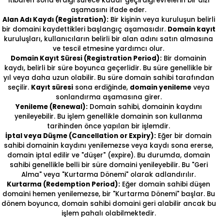
itibaren sona erdiği sürece kadar geçirdiği evrelerin bir dizi
aşamasını ifade eder.
Alan Adı Kaydı (Registration):
Bir kişinin veya kuruluşun belirli
bir domaini kaydettikleri başlangıç aşamasıdır.
Domain kayıt
kuruluşları, kullanıcıların belirli bir alan adını satın almasına
ve tescil etmesine yardımcı olur.
Domain Kayıt Süresi (Registration Period):
Bir domainin
kaydı, belirli bir süre boyunca geçerlidir. Bu süre genellikle bir
yıl veya daha uzun olabilir. Bu süre domain sahibi tarafından
seçilir.
Kayıt süresi
sona erdiğinde,
domain yenileme
veya
sonlandırma aşamasına girer.
Yenileme (Renewal):
Domain sahibi, domainin kaydını
yenileyebilir. Bu işlem genellikle domainin son kullanma
tarihinden önce yapılan bir işlemdir.
İptal veya Düşme (Cancellation or Expiry):
Eğer bir domain
sahibi domainin kaydını yenilemezse veya kaydı sona ererse,
domain iptal edilir ve "düşer" (expire). Bu durumda, domain
sahibi genellikle belli bir süre domaini yenileyebilir. Bu "Geri
Alma" veya "Kurtarma Dönemi" olarak adlandırılır.
Kurtarma (Redemption Period):
Eğer domain sahibi düşen
domaini hemen yenilemezse, bir "Kurtarma Dönemi" başlar. Bu
dönem boyunca, domain sahibi domaini geri alabilir ancak bu
işlem pahalı olabilmektedir.