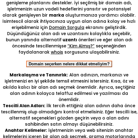
genişleme planlarını destekler. İyi seçilmiş bir domain adı,
işletmenizin uzun vadeli hedeflerini yansıtır ve potansiyel
olarak genişleyen bir
marka
oluşturmanıza yardımcı olabilir.
İsimtescil olarak ihtiyacınıza uygun alan adına kolay ve hızlı
erişebilmeniz için
Domain Sorgula
ekranını geliştirdik.
Düşündüğünüz alan adı ve uzantısını kolaylıkla seçebilir,
bunun yanında alternatif
uzantı
önerileri ve eğer alan adı
öncesinde tescillenmişse
“Kim Almış?”
seçeneğinden
faydalanarak
whois
sorgusuna ulaşabilirsiniz.
Domain seçerken nelere dikkat etmeliyim?
Markalaşma ve Tanınırlık:
Alan adınızın, markanızı ve
işletmenizi en iyi şekilde temsil etmesini istersiniz. Kısa, öz ve
akılda kalıcı bir alan adı seçmek önemlidir. Ayrıca, seçtiğiniz
alan adının kolayca telaffuz edilmesi ve yazılması da
önemlidir.
Tescilli Alan Adları:
İlk tercih ettiğiniz alan adının daha önce
tescillenmiş olup olmadığını kontrol etmelisiniz. Eğer tescilli ise,
alternatif seçenekleri gözden geçirin veya o alan adını
sahibinden satın almayı düşünebilirsiniz.
Anahtar Kelimeler:
İşletmenizin veya web sitenizin anahtar
kelimelerini içeren bir alan adı seçmek, arama motorlarında