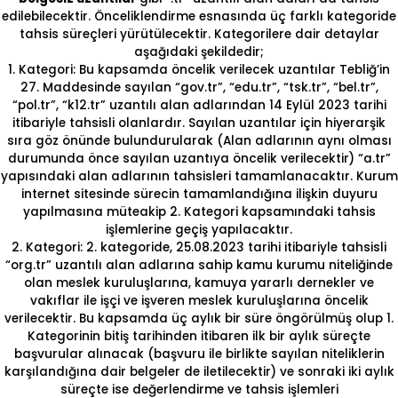
edilebilecektir. Önceliklendirme esnasında üç farklı kategoride
tahsis süreçleri yürütülecektir. Kategorilere dair detaylar
aşağıdaki şekildedir;
1. Kategori: Bu kapsamda öncelik verilecek uzantılar Tebliğ’in
27. Maddesinde sayılan “gov.tr”, “edu.tr”, “tsk.tr”, “bel.tr”,
“pol.tr”, “k12.tr” uzantılı alan adlarından 14 Eylül 2023 tarihi
itibariyle tahsisli olanlardır. Sayılan uzantılar için hiyerarşik
sıra göz önünde bulundurularak (Alan adlarının aynı olması
durumunda önce sayılan uzantıya öncelik verilecektir) “a.tr”
yapısındaki alan adlarının tahsisleri tamamlanacaktır. Kurum
internet sitesinde sürecin tamamlandığına ilişkin duyuru
yapılmasına müteakip 2. Kategori kapsamındaki tahsis
işlemlerine geçiş yapılacaktır.
2. Kategori: 2. kategoride, 25.08.2023 tarihi itibariyle tahsisli
“org.tr” uzantılı alan adlarına sahip kamu kurumu niteliğinde
olan meslek kuruluşlarına, kamuya yararlı dernekler ve
vakıflar ile işçi ve işveren meslek kuruluşlarına öncelik
verilecektir. Bu kapsamda üç aylık bir süre öngörülmüş olup 1.
Kategorinin bitiş tarihinden itibaren ilk bir aylık süreçte
başvurular alınacak (başvuru ile birlikte sayılan niteliklerin
karşılandığına dair belgeler de iletilecektir) ve sonraki iki aylık
süreçte ise değerlendirme ve tahsis işlemleri