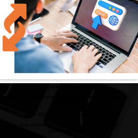
Online Domain Kaydı:
Global domain isimlerini sorgulayabilir ve kolayca satın
alabilirsiniz.
Online DNS Güncelleme:
Alan adlarınızın DNS bilgilerini ücretsiz olarak
güncelleyebilirsiniz.