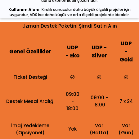
daha ekonomik bir çözümdür.
Kullanım Alanı:
Kiralık sunucular daha büyük ölçekli projeler için
uygundur, VDS ise daha küçük ve orta ölçekli projelerde idealdir.
Uzman Destek Paketini Şimdi Satın Alın
UDP
UDP
UDP -
Genel Özellikler
-
- Eko
Silver
Gold
Ticket Desteği
09:00
09:00 -
Destek Mesai Aralığı
-
7 x 24
18:00
18:00
İmaj Yedekleme
Var
Var
Yok
(Opsiyonel)
(Hafta)
(Gün)