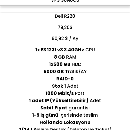
VPS SUNUCU
Dell R220
79,20$
60,92
$ / Ay
1x E3 1231 v3 3.40GHz
CPU
8 GB
RAM
1x500 GB
HDD
5000 GB
Trafik/AY
RAID-0
Stok
1 Adet
1000 Mbit/s
Port
1 adet IP (Yükseltilebilir)
Adet
Sabit Fiyat
garantisi
1-5 iş günü
içerisinde teslim
Hollanda Lokasyonu
7/24
1.Seviye Destek (Telefon ve Ticket)