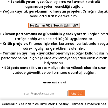
•
Esneklik yeterliyse:
Özelleştirme ve kaynak kontrolü
açısından yeterli esnekliği sağlar.
•
Yoğun kaynak gereksinimi olmayan projeler:
Örneğin, düşük
veya orta trafik gereksinimi.
Ne Zaman VDS Tercih Edilmeli?
•
Yüksek performans ve güvenilirlik gerekiyorsa:
Bloglar, orta
trafiğe sahip web siteleri, küçük uygulamalar.
•
Kritik projeler:
Finansal işlemler, kurumsal veritabanları veya
sürekli çalışma gerektiren sistemler.
•
Tamamen ayrılmış kaynaklar önemliyse:
Diğer kullanıcıların
performansınızı hiçbir şekilde etkilemeyeceğinden emin olmak
istiyorsanız.
•
Bütçede esneklik varsa:
Maliyet daha yüksek olsa da uzun
vadede güvenlik ve performans avantajı sağlar.
Fırsat Habercisi
Kayıt Ol
Güvenilir, Kesintisiz ve Hızlı Web Hosting Hizmeti İsimtescil.net