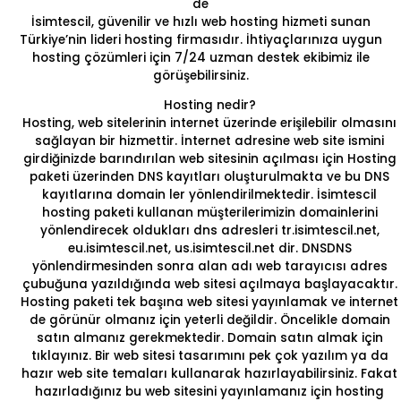
de
İsimtescil, güvenilir ve hızlı web hosting hizmeti sunan
Türkiye’nin lideri hosting firmasıdır. İhtiyaçlarınıza uygun
hosting çözümleri için 7/24 uzman destek ekibimiz ile
görüşebilirsiniz.
Hosting nedir?
Hosting
, web sitelerinin internet üzerinde erişilebilir olmasını
sağlayan bir hizmettir. İnternet adresine web site ismini
girdiğinizde barındırılan web sitesinin açılması için Hosting
paketi üzerinden DNS kayıtları oluşturulmakta ve bu DNS
kayıtlarına domain ler yönlendirilmektedir. İsimtescil
hosting paketi kullanan müşterilerimizin domainlerini
yönlendirecek oldukları dns adresleri tr.isimtescil.net,
eu.isimtescil.net, us.isimtescil.net dir.
DNS
DNS
yönlendirmesinden sonra alan adı web tarayıcısı adres
çubuğuna yazıldığında web sitesi açılmaya başlayacaktır.
Hosting paketi tek başına web sitesi yayınlamak ve internet
de görünür olmanız için yeterli değildir. Öncelikle domain
satın almanız gerekmektedir. Domain satın almak için
tıklayınız.
Bir web sitesi tasarımını pek çok yazılım ya da
hazır web site temaları
kullanarak hazırlayabilirsiniz. Fakat
hazırladığınız bu web sitesini yayınlamanız için hosting