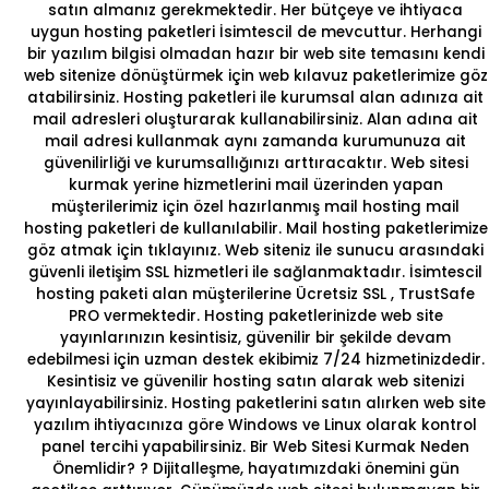
satın almanız gerekmektedir. Her bütçeye ve ihtiyaca
uygun hosting paketleri İsimtescil de mevcuttur. Herhangi
bir yazılım bilgisi olmadan hazır bir web site temasını kendi
web sitenize dönüştürmek için
web kılavuz
paketlerimize göz
atabilirsiniz. Hosting paketleri ile kurumsal alan adınıza ait
mail adresleri oluşturarak kullanabilirsiniz. Alan adına ait
mail adresi kullanmak aynı zamanda kurumunuza ait
güvenilirliği ve kurumsallığınızı arttıracaktır. Web sitesi
kurmak yerine hizmetlerini mail üzerinden yapan
müşterilerimiz için özel hazırlanmış
mail hosting
mail
hosting paketleri de kullanılabilir. Mail hosting paketlerimize
göz atmak için
tıklayınız.
Web siteniz ile sunucu arasındaki
güvenli iletişim SSL hizmetleri ile sağlanmaktadır. İsimtescil
hosting paketi alan müşterilerine
Ücretsiz SSL
, TrustSafe
PRO vermektedir. Hosting paketlerinizde web site
yayınlarınızın kesintisiz, güvenilir bir şekilde devam
edebilmesi için uzman destek ekibimiz 7/24 hizmetinizdedir.
Kesintisiz ve güvenilir
hosting satın
alarak web sitenizi
yayınlayabilirsiniz. Hosting paketlerini satın alırken web site
yazılım ihtiyacınıza göre
Windows
ve
Linux
olarak kontrol
panel tercihi yapabilirsiniz.
Bir Web Sitesi Kurmak Neden
Önemlidir?
? Dijitalleşme, hayatımızdaki önemini gün