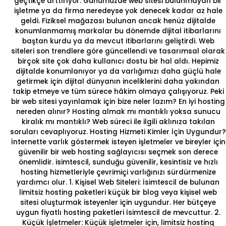
geçtikçe arttırıyor. Günümüzde web sitesi bulunmayan bir
işletme ya da firma neredeyse yok denecek kadar az hale
geldi. Fiziksel mağazası bulunan ancak henüz dijitalde
konumlanmamış markalar bu dönemde dijital itibarlarını
baştan kurdu ya da mevcut itibarlarını geliştirdi. Web
siteleri son trendlere göre güncellendi ve tasarımsal olarak
birçok site çok daha kullanıcı dostu bir hal aldı. Hepimiz
dijitalde konumlanıyor ya da varlığımızı daha güçlü hale
getirmek için dijital dünyanın inceliklerini daha yakından
takip etmeye ve tüm sürece hâkim olmaya çalışıyoruz. Peki
bir web sitesi yayınlamak için bize neler lazım? En iyi hosting
nereden alınır? Hosting almak mı mantıklı yoksa sunucu
kiralık mı mantıklı? Web süreci ile ilgili aklınıza takılan
soruları cevaplıyoruz.
Hosting Hizmeti Kimler İçin Uygundur?
İnternette varlık göstermek isteyen işletmeler ve bireyler için
güvenilir bir
web hosting
sağlayıcısı seçmek son derece
önemlidir. isimtescil, sunduğu güvenilir, kesintisiz ve
hızlı
hosting
hizmetleriyle çevrimiçi varlığınızı sürdürmenize
yardımcı olur.
1. Kişisel Web Siteleri:
İsimtescil de bulunan
limitsiz hosting
paketleri küçük bir blog veya kişisel web
sitesi oluşturmak isteyenler için uygundur. Her bütçeye
uygun fiyatlı hosting
paketleri İsimtescil de mevcuttur.
2.
Küçük İşletmeler:
Küçük işletmeler için, limitsiz hosting