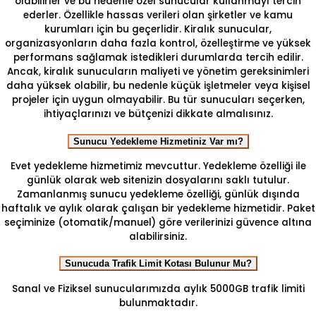
olabilirler ve bu nedenle özel sunucular kullanmayı tercih
ederler. Özellikle hassas verileri olan şirketler ve kamu
kurumları için bu geçerlidir. Kiralık sunucular,
organizasyonların daha fazla kontrol, özelleştirme ve yüksek
performans sağlamak istedikleri durumlarda tercih edilir.
Ancak, kiralık sunucuların maliyeti ve yönetim gereksinimleri
daha yüksek olabilir, bu nedenle küçük işletmeler veya kişisel
projeler için uygun olmayabilir. Bu tür sunucuları seçerken,
ihtiyaçlarınızı ve bütçenizi dikkate almalısınız.
Sunucu Yedekleme Hizmetiniz Var mı?
Evet yedekleme hizmetimiz mevcuttur. Yedekleme özelliği ile
günlük olarak web sitenizin dosyalarını saklı tutulur.
Zamanlanmış sunucu yedekleme özelliği, günlük dışında
haftalık ve aylık olarak çalışan bir yedekleme hizmetidir. Paket
seçiminize (otomatik/manuel) göre verilerinizi güvence altına
alabilirsiniz.
Sunucuda Trafik Limit Kotası Bulunur Mu?
Sanal ve Fiziksel sunucularımızda aylık 5000GB trafik limiti
bulunmaktadır.