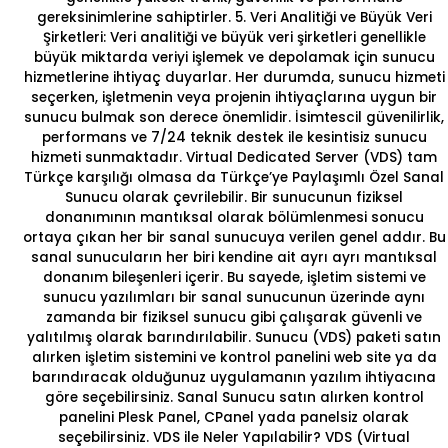
gereksinimlerine sahiptirler.
5. Veri Analitiği ve Büyük Veri
Şirketleri:
Veri analitiği ve büyük veri şirketleri genellikle
büyük miktarda veriyi işlemek ve depolamak için sunucu
hizmetlerine ihtiyaç duyarlar. Her durumda, sunucu hizmeti
seçerken, işletmenin veya projenin ihtiyaçlarına uygun bir
sunucu bulmak son derece önemlidir. İsimtescil güvenilirlik,
performans ve 7/24 teknik destek ile kesintisiz sunucu
hizmeti sunmaktadır. Virtual Dedicated Server (VDS) tam
Türkçe karşılığı olmasa da Türkçe’ye Paylaşımlı Özel Sanal
Sunucu olarak çevrilebilir. Bir sunucunun fiziksel
donanımının mantıksal olarak bölümlenmesi sonucu
ortaya çıkan her bir sanal sunucuya verilen genel addır. Bu
sanal sunucuların her biri kendine ait ayrı ayrı mantıksal
donanım bileşenleri içerir. Bu sayede, işletim sistemi ve
sunucu yazılımları bir sanal sunucunun üzerinde aynı
zamanda bir fiziksel sunucu gibi çalışarak güvenli ve
yalıtılmış olarak barındırılabilir.
Sunucu (VDS)
paketi satın
alırken işletim sistemini ve kontrol panelini web site ya da
barındıracak olduğunuz uygulamanın yazılım ihtiyacına
göre seçebilirsiniz. Sanal Sunucu satın alırken kontrol
panelini
Plesk Panel, CPanel yada panelsiz
olarak
seçebilirsiniz.
VDS ile Neler Yapılabilir?
VDS (Virtual