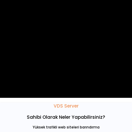
Paylaşımsız Trafik Kapasitesi
Kesintisiz 1000 Mbit/s Port
7/24 Çağrı Merkezi Yedekli Klima Sistemleri
7/24 IP-KVM Hizmeti
Yedekli Jeneratör
Yedekli UPS
Yedekli Klima Sistemleri
24 Saat Donanım Ekleyebilme
Artırılabilir IP Adresi
Tier 3 Veri Merkezi Kaynakları
7/24 Kamera Kayıt
Ücretsiz Kontrol Paneli Opsiyonu
VDS Server
Sahibi Olarak Neler Yapabilirsiniz?
Yüksek trafikli web siteleri barındırma