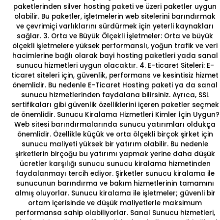
paketlerinden silver hosting paketi ve üzeri paketler uygun
olabilir. Bu paketler, işletmelerin web sitelerini barındırmak
ve çevrimiçi varlıklarını sürdürmek için yeterli kaynakları
sağlar.
3. Orta ve Büyük Ölçekli İşletmeler:
Orta ve büyük
ölçekli işletmelere yüksek performanslı, yoğun trafik ve veri
hacimlerine bağlı olarak
bayi hosting
paketleri yada sanal
sunucu hizmetleri uygun olacaktır.
4. E-ticaret Siteleri:
E-
ticaret siteleri için, güvenlik, performans ve kesintisiz hizmet
önemlidir. Bu nedenle
E-Ticaret Hosting
paketi ya da sanal
sunucu hizmetlerinden faydalana bilirsiniz. Ayrıca, SSL
sertifikaları gibi güvenlik özelliklerini içeren paketler seçmek
de önemlidir. Sunucu Kiralama Hizmetleri Kimler İçin Uygun?
Web sitesi barındırmalarında sunucu yatırımları oldukça
önemlidir. Özellikle küçük ve orta ölçekli birçok şirket için
sunucu maliyeti yüksek bir yatırım olabilir. Bu nedenle
şirketlerin birçoğu bu yatırımı yapmak yerine daha düşük
ücretler karşılığı
sunucu sunucu kiralama hizmeti
nden
faydalanmayı tercih ediyor. Şirketler sunucu kiralama ile
sunucunun barındırma ve bakım hizmetlerinin tamamını
almış oluyorlar. Sunucu kiralama ile işletmeler; güvenli bir
ortam içerisinde ve düşük maliyetlerle maksimum
performansa sahip olabiliyorlar. Sanal Sunucu hizmetleri,