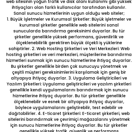
web sitesinin yoğun trafik ve disk alanı kullanımı gibi yüksek
ihtiyaçları olan farklı kullanıcılar tarafından kullanılır.
Sanal sunucu hizmetlerinin uygun olduğu web siteler;
1. Büyük İşletmeler ve Kurumsal Şirketler:
Büyük işletmeler ve
kurumsal şirketler genellikle web sitelerini sanal
sunucularda barındırma gereksinimi duyarlar. Bu tür
şirketler genellikle yüksek performans, güvenilirlik ve
ölçeklenebilirlik gerektiren büyük ölçekli iş yüklerine
sahiptirler.
2. Web Hosting Şirketleri ve Veri Merkezleri:
Web
hosting şirketleri ve veri merkezleri, müşterilerine barındırma
hizmetleri sunmak için sunucu hizmetlerine ihtiyaç duyarlar.
Bu şirketler genellikle birden çok sunucuyu yönetmek ve
çeşitli müşteri gereksinimlerini karşılamak için geniş bir
altyapıya ihtiyaç duyarlar.
3. Uygulama Geliştiricileri ve
Yazılım Şirketleri:
Uygulama geliştiricileri ve yazılım şirketleri
genellikle kendi uygulamalarını barındırmak için sunucu
hizmetlerine ihtiyaç duyarlar. Bu tür şirketler genellikle
ölçeklenebilir ve esnek bir altyapıya ihtiyaç duyarlar,
böylece uygulamalarını geliştirebilir, test edebilir ve
dağıtabilirler.
4. E-ticaret Şirketleri:
E-ticaret şirketleri, web
sitelerini barındırmak ve çevrimiçi mağazalarını yönetmek
için sunucu hizmetlerine ihtiyaç duyarlar. Bu tür şirketler
genellikle yüksek trafik, güvenlik ve performans