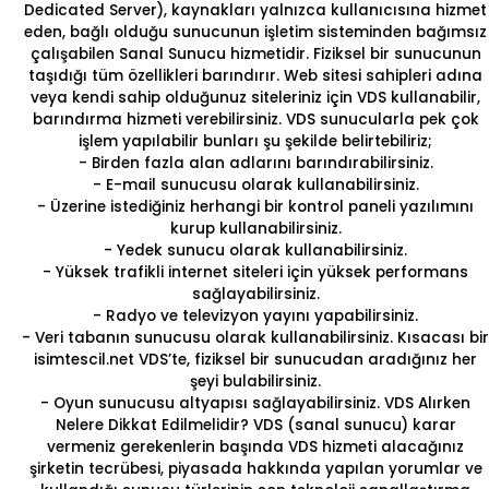
Dedicated Server), kaynakları yalnızca kullanıcısına hizmet
eden, bağlı olduğu sunucunun işletim sisteminden bağımsız
çalışabilen Sanal Sunucu hizmetidir. Fiziksel bir sunucunun
taşıdığı tüm özellikleri barındırır. Web sitesi sahipleri adına
veya kendi sahip olduğunuz siteleriniz için VDS kullanabilir,
barındırma hizmeti verebilirsiniz. VDS sunucularla pek çok
işlem yapılabilir bunları şu şekilde belirtebiliriz;
- Birden fazla
alan adlarını
barındırabilirsiniz.
- E-mail sunucusu olarak kullanabilirsiniz.
- Üzerine istediğiniz herhangi bir kontrol paneli yazılımını
kurup kullanabilirsiniz.
- Yedek sunucu olarak kullanabilirsiniz.
- Yüksek trafikli internet siteleri için yüksek performans
sağlayabilirsiniz.
- Radyo ve televizyon yayını yapabilirsiniz.
- Veri tabanın sunucusu olarak kullanabilirsiniz. Kısacası bir
isimtescil.net VDS’te, fiziksel bir sunucudan aradığınız her
şeyi bulabilirsiniz.
- Oyun sunucusu altyapısı sağlayabilirsiniz.
VDS Alırken
Nelere Dikkat Edilmelidir?
VDS (sanal sunucu) karar
vermeniz gerekenlerin
başında VDS hizmeti alacağınız
şirketin tecrübesi, piyasada hakkında yapılan yorumlar ve