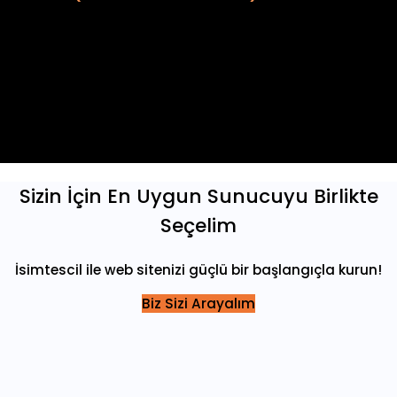
Dedicated (fiziksel) sunucu, sadece bir kullanıcıya
tahsis edilen ve tüm kaynaklarıyla kullanılabilen bir
sunucu türüdür. Dedicated server; yüksek performans,
güvenlik ve özelleştirilebilirlik sağlar. Büyük ölçekli web
siteleri, uygulamalar ve veri tabanları için ideal olan
dedicated sunucular, sahip olduğu paylaşımsız
kaynaklarla kullanıcılarına maksimum verim sunar.
Sizin İçin En Uygun Sunucuyu Birlikte
Seçelim
İsimtescil ile web sitenizi güçlü bir başlangıçla kurun!
Biz Sizi Arayalım