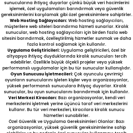
sunucularına ihtiyaç duyarlar çünkü büyük veri hacimlerini
işlemek, özel uygulamaları barındırmak veya güvenlik
gereksinimlerini karşılamak gibi özel gereksinimlere sahiptirler.
Web Hosting Sağlayıcıları:
Web hosting sağlayıcıları,
müşterilere web siteleri barındırma hizmeti sunarlar. Kiralık
sunucular, web hosting sağlayıcıları için birden fazla web
sitesini barındırmak, özelleştirilmiş hizmetler sunmak ve daha
fazla kontrol sağlamak için kullanılır.
Uygulama Geliştiricileri:
Uygulama geliştiricileri, özel bir
altyapıya ihtiyaç duyduklarında kiralık sunucuları tercih
edebilirler. Özellikle büyük ölçekli projeler veya yüksek
performanslı uygulamalar için bu tür sunucular kullanışlıdır.
Oyun Sunucusu İşletmecileri:
Çok oyunculu çevrimiçi
oyunların sunucularını işleten kişiler veya organizasyonlar,
yüksek performanslı sunuculara ihtiyaç duyarlar. Kiralık
sunucular, bu oyun sunucularını barındırmak için kullanılır.
Veri Merkezi Kiracıları:
Bazı organizasyonlar, kendi veri
merkezlerini işletmek yerine üçüncü taraf veri merkezlerini
kullanır. Bu tür veri merkezleri, kiracılara kiralık sunucu
hizmetleri sunabilirler.
Özel Güvenlik ve Uygulama Gereksinimleri Olanlar: Bazı
organizasyonlar, yüksek güvenlik gereksinimlerine sahip