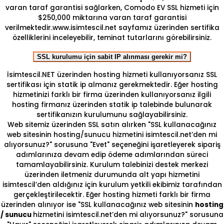
varan taraf garantisi sağlarken, Comodo EV SSL hizmeti için
$250,000 miktarına varan taraf garantisi
verilmektedir.www.isimtescil.net sayfamız üzerinden sertifika
özelliklerini inceleyebilir, teminat tutarlarını görebilirsiniz.
SSL kurulumu için sabit IP alınması gerekir mi?
İsimtescil.NET üzerinden hosting hizmeti kullanıyorsanız SSL
sertifikası için statik ip almanız gerekmektedir. Eğer hosting
hizmetinizi farklı bir firma üzerinden kullanıyorsanız ilgili
hosting firmanız üzerinden statik ip talebinde bulunarak
sertifikanızın kurulumunu sağlayabilirsiniz.
Web sitemiz üzerinden SSL satın alırken "SSL kullanacağınız
web sitesinin hosting/sunucu hizmetini isimtescil.net’den mi
alıyorsunuz?" sorusuna "Evet" seçeneğini işaretleyerek sipariş
adımlarınıza devam edip ödeme adımlarından süreci
tamamlayabilirsiniz. Kurulum talebinizi destek merkezi
üzerinden iletmeniz durumunda alt yapı hizmetini
isimtescil’den aldığınız için kurulum yetkili ekibimiz tarafından
gerçekleştirilecektir. Eğer hosting hizmeti farklı bir firma
üzerinden alınıyor ise "SSL kullanacağınız web sitesinin
hosting
/ sunucu
hizmetini isimtescil.net’den mi alıyorsunuz?" sorusuna