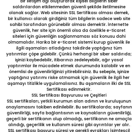
bir iletişim ağı oluşturarak kişisel bilgilerin siber
saldırılardan etkilenmeden güvenli şekilde iletilmesine
olanak sağlar. Web sitesinin SSL Sertifikası olması demek,
bir kullanıcı olarak girdiğiniz tüm bilgilerin sadece web site
sahibi tarafından görünebilir olması demektir. İnternette
güvenlik, her site için önemli olsa da özellikle e-ticaret
siteleri için güvenliğin sağlanmaması söz konusu dahi
olmamalıdır. Harika bir e-ticaret sistemi kurup güvenlik ile
ilgili aşamaları atladığınız takdirde yaptığınız tüm
yatırımlar çöpe gidebilir. Çünkü herhangi bir siber saldırıda;
işinizi kaybedebilir, itibarınızı zedeleyebilir, ağır yasal
yaptırımlar ile mücadele etmek durumunda kalabilir ve en
önemlisi de güvenilirliğinizi yitirebilirsiniz. Bu sebeple, işinize
yaptığınız yatırımı riske atmamak için güvenlik ile ilgili her
aşamayı titizlikle uygulamalısınız. Bu aşamaların ilki de SSL
Sertifikası edinmektir.
SSL Sertifikası Başvurusu ve Çeşitleri
SSL sertifikaları, yetkili kurumun alan adının ve kuruluşunun
onaylamasını takiben edinilebilir. Bu sertifikalarda; sayfanın
güvenilirliği, sayfa bağlantısının ve kaynakların güvenilirliği,
geçerli bir sertifikanın olup olmadığı, sertifikanın ne amaçla
alındığı, geçerlilik ve kullanım süresi gibi ayrıntılar yer alır.
SSL sertifikası başvuru süresi ve gerekli evrakları
İsimtescil