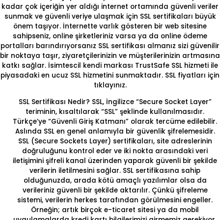
kadar çok içeriğin yer aldığı internet ortamında güvenli veriler
sunmak ve güvenli veriye ulaşmak için
SSL
sertifikaları büyük
önem taşıyor. İnternette varlık gösteren bir web sitesine
sahipseniz, online şirketleriniz varsa ya da online ödeme
portalları barındırıyorsanız SSL sertifikası almanız sizi güvenilir
bir noktaya taşır, ziyaretçilerinizin ve müşterilerinizin artmasına
katkı sağlar. İsimtescil kendi markası TrustSafe SSL hizmeti ile
piyasadaki
en ucuz SSL
hizmetini sunmaktadır.
SSL fiyatları
için
tıklayınız.
SSL Sertifikası Nedir?
SSL, İngilizce “Secure Socket Layer”
teriminin, kısaltılarak “SSL” şeklinde kullanılmasıdır.
Türkçe’ye
“Güvenli Giriş Katmanı”
olarak tercüme edilebilir.
Aslında SSL en genel anlamıyla bir güvenlik şifrelemesidir.
SSL (Secure Sockets Layer) sertifikaları, site adreslerinin
doğruluğunu kontrol eder ve iki nokta arasındaki veri
iletişimini şifreli kanal üzerinden yaparak güvenli bir şekilde
verilerin iletilmesini sağlar. SSL sertifikasına sahip
olduğunuzda, arada kötü amaçlı yazılımlar olsa da
verileriniz güvenli bir şekilde aktarılır. Çünkü şifreleme
sistemi, verilerin herkes tarafından görülmesini engeller.
Örneğin; artık birçok e-ticaret sitesi ya da mobil
uygulamalarda kredi kartı bilgilerimizi girmemiz gerekiyor.