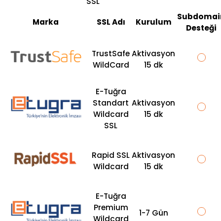
SSL
Subdomai
Marka
SSL Adı
Kurulum
Desteği
TrustSafe
Aktivasyon
WildCard
15 dk
E-Tuğra
Standart
Aktivasyon
Wildcard
15 dk
SSL
Rapid SSL
Aktivasyon
Wildcard
15 dk
E-Tuğra
Premium
1-7 Gün
Wildcard