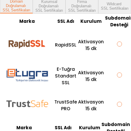
Domain
Kurumsal
Firma
Wildcard
Doğrulamalı
Doğrulamalı
Doğrulamalı
SSL Sertifikaları
SSL Sertifikaları
SSL Sertifikaları
SSL Sertifikaları
Subdomai
Marka
SSL Adı
Kurulum
Desteği
Aktivasyon
RapidSSL
15 dk
E-Tuğra
Aktivasyon
Standart
15 dk
SSL
TrustSafe
Aktivasyon
PRO
15 dk
Subdomain
Marka
SSL Adı
Kurulum