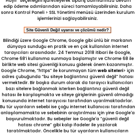
"Hayır" seçeneğini işaretleyerek sipariş adımlarınıza devam
edip ödeme adımlarından süreci tamamlayabilirsiniz. Daha
sonra Kontrol Paneli > SSL Yönetimi menüsü üzerinden kurulum
işlemlerinizi sağlayabilirsiniz.
Site Güvenli Değil uyarısı ve çözümü nedir?
Bilindiği üzere Google Chrome, Google gibi ünlü bir markanın
dünyaya sunduğu en pratik ve en çok kullanılan internet
tarayıcıları arasındadır. 24 Temmuz 2018 itibari ile Google,
Chrome 68’i kullanıma sunmaya başlamıştır ve Chrome 68 ile
birlikte web sitesi güvenliği konusu giderek önem kazanmıştır.
Google Chrome, “https” ile korunmayan tüm
web siteleri
> için
adres çubuğunda “bu siteye bağlantınız güvenli değil” hatası
vermektedir. Bir başka durum olarak da tarayıcı kullanıcıları
bazı sitelere bağlanmak isterken bağlantınız güvenli değil
hatası ile karşılaşmakta ve siteye girişlerinin güvenli olmadığı
konusunda internet tarayıcısı tarafından uyarılmaktadırlar.
Bu tür uyarıların sebebi ise çoğu internet kullanıcısı tarafından
anlaşılamamakta ve sebebinin araştırılması için yine Google'a
başvurulmaktadır. Bu sebepler ise Google'a “güvenli değil
hatası chrome” gibi kalıp ifadeler ile yazılarak
taratılmaktadır. Öncelikle bu tür uyarıların kullanıcıların