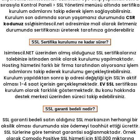
sırasıyla Kontrol Paneli > SSL Yönetimi menüsü altında sertifika
kurulum adımlarını takip ederek işlem sağlayabilirsiniz.
Kurulum son adımında sorun yaşamanız durumunda
CSR
kodunuz
ssl@isimtescil.net adresimize mail olarak iletmeniz
durumunda sertifikanızı üreterek tarafınıza gönderebiliriz
SSL Sertifika kurulumu ne kadar sürer?
Isimtescil.NET üzerinden almış olduğunuz SSL sertifikalarınız
talebinize istinaden anlık olarak kurulumu yapılmaktadır.
Hosting hizmetini farklı bir firma tarafından alıyorsanız işlem
adımlarını takip ederek kurulumu gerçekleştirebilirsiniz.
Kurulum yapıldıktan sonra ip adresi değiştiği için SSL’in aktif
olması 1-4 saat içerisin gerçekleşmektedir.
EV SSL
sertifikası
kurulum olarak farklılık göstermektedir. Bu konu hakkında
destek merkezi üzerinden süreci takip edebilirsiniz.
SSL garanti bedeli nedir?
SSL garanti bedeli satın aldığınız SSL markanızın herhangi bir
aksilik olması durumunda size ödemeyi taahhüt ettiği ücrettir.
SSL türlerine göre teminat garantisi sağlanmaktadır. Örnek
olarak Comodo Positive SSL hizmeti için $10,000 miktarına