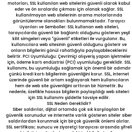
motorları, SSL kullanılan web sitelerini güvenli olarak kabul
eder ve ön sıralarda çıkması için olanak sağlar. SSL
kullanılmayan web sitelerinin arama motorlarında
görüntülenme olanakları bulunmamaktadır. Tarayıcı
Uyarıları ve Semboller: SSL kullanan web siteleri,
tarayıcılarda güvenli bir bağlantı olduğunu gösteren yeşil
kilit simgeleri veya "güvenli" etiketleri ile vurgulanır. Bu,
kullanıcılara web sitesinin güvenli olduğunu gösterir ve
onların bilgilerini gönül rahatlığıyla paylaşabileceklerini
belirtir. PCI Uyumluluğu: Çevrimiçi alışveriş yapan işletmeler
için, ödeme kartı endüstrisi (PCI) uyumluluğu gereklidir. SSL
kullanımı, bu uyumluluğu sağlamak için önemli bir adımdır
çünkü kredi kartı bilgilerinin güvenliğini korur. SSL, internet
üzerinde güvenli bir ortam sağlayarak hem kullanıcıların
hem de
web site güvenliği
ni arttıran bir hizmettir. Bu
nedenle, özellikle hassas bilgilerin paylaşıldığı web siteleri
için SSL kullanımı şiddetle tavsiye edilir.
SSL Neden Gereklidir?
Siber saldırılar, dijital ortamda çok sık karşılaşılan bir
güvenlik sorunudur ve internette varlık gösteren siteler siber
saldırılardan korunmak için birçok güvenlik önlemi alırlar.
SSL sertifikası; sunucu ve ziyaretçi tarayıcısı arasında şifreli