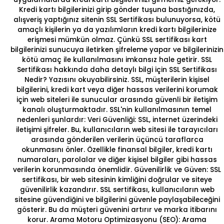
Kredi kartı bilgilerinizi girip gönder tuşuna bastığınızda,
alışveriş yaptığınız sitenin SSL Sertifikası bulunuyorsa, kötü
amaçlı kişilerin ya da yazılımların kredi kartı bilgilerinize
erişmesi mümkün olmaz. Çünkü SSL sertifikası kart
bilgilerinizi sunucuya iletirken şifreleme yapar ve bilgilerinizin
kötü amaç ile kullanılmasını imkansız hale getirir. SSL
Sertifikası hakkında daha detaylı bilgi için
SSL Sertifikası
Nedir?
Yazısını okuyabilirsiniz. SSL, müşterilerin kişisel
bilgilerini, kredi kart veya diğer hassas verilerini korumak
için web siteleri ile sunucular arasında güvenli bir iletişim
kanalı oluşturmaktadır. SSL'nin kullanılmasının temel
nedenleri şunlardır: Veri Güvenliği: SSL, internet üzerindeki
iletişimi şifreler. Bu, kullanıcıların web sitesi ile tarayıcıları
arasında gönderilen verilerin üçüncü taraflarca
okunmasını önler. Özellikle finansal bilgiler, kredi kartı
numaraları, parolalar ve diğer kişisel bilgiler gibi hassas
verilerin korunmasında önemlidir. Güvenilirlik ve Güven: SSL
sertifikası, bir web sitesinin kimliğini doğrular ve siteye
güvenilirlik kazandırır.
SSL sertifikası
, kullanıcıların web
sitesine güvendiğini ve bilgilerini güvenle paylaşabileceğini
gösterir. Bu da müşteri güvenini artırır ve marka itibarını
korur. Arama Motoru Optimizasyonu (SEO): Arama