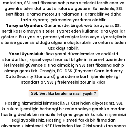
motorları, SSL sertifikasına sahip web sitelerini tercih eder ve
güvenli siteleri daha üst sıralarda gösterir. Bu nedenle, SSL
sertifikası arama motoru sıralamanızı artırabilir ve daha
fazla ziyaretçi çekmenize yardımcı olabilir.
Tarayıcı Uyarıları:
Günümüzde, birçok web tarayıcısı, SSL
sertifikası olmayan siteleri ziyaret eden kullanıcılara uyarılar
gösterir. Bu uyarılar, potansiyel müşterilerin veya ziyaretçilerin
sitenize güvensiz olduğu algısını oluşturabilir ve onları siteden
uzaklaştırabilir.
Yasal Uyumluluk:
Bazı yasal düzenlemeler ve endüstri
standartları, kişisel veya finansal bilgilerin internet üzerinden
iletilmesini güvence altına almak için SSL sertifikasına sahip
olmayı gerektirir. Örneğin, PCI DSS (Payment Card Industry
Data Security Standard) gibi ödeme kartı işlemleriyle ilgili
standartlar, SSL şifrelemesini zorunlu kılar.
SSL Sertifika kurulumu nasıl yapılır?
Hosting hizmetinizi isimtescil.NET üzerinden alıyorsanız, SSL
kurulum işlemi için herhangi bir müdahaleye gerek kalmadan
hosting destek birimimiz ile iletişime geçerek kurulum işleminizi
sağlayabilirsiniz. Hosting Hizmeti farklı bir firmadan
alıyorsanız İsimtescil.NET Üzerinden Üye Girişi yaptıktan sonra