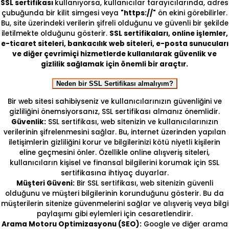
SSL sertifikası
kullanıyorsa, kullanıcılar tarayıcılarında, adres
çubuğunda bir kilit simgesi veya
"https://"
ön ekini görebilirler.
Bu, site üzerindeki verilerin şifreli olduğunu ve güvenli bir şekilde
iletilmekte olduğunu gösterir.
SSL sertifikaları, online işlemler,
e-ticaret siteleri, bankacılık web siteleri, e-posta sunucuları
ve diğer çevrimiçi hizmetlerde kullanılarak güvenlik ve
gizlilik sağlamak için önemli bir araçtır.
Neden bir SSL Sertifikası almalıyım?
Bir web sitesi sahibiyseniz ve kullanıcılarınızın güvenliğini ve
gizliliğini önemsiyorsanız, SSL sertifikası almanız önemlidir.
Güvenlik:
SSL sertifikası, web sitenizin ve kullanıcılarınızın
verilerinin şifrelenmesini sağlar. Bu, internet üzerinden yapılan
iletişimlerin gizliliğini korur ve bilgilerinizi kötü niyetli kişilerin
eline geçmesini önler. Özellikle online alışveriş siteleri,
kullanıcıların kişisel ve finansal bilgilerini korumak için SSL
sertifikasına ihtiyaç duyarlar.
Müşteri Güveni:
Bir SSL sertifikası, web sitenizin güvenli
olduğunu ve müşteri bilgilerinin korunduğunu gösterir. Bu da
müşterilerin sitenize güvenmelerini sağlar ve alışveriş veya bilgi
paylaşımı gibi eylemleri için cesaretlendirir.
Arama Motoru Optimizasyonu (SEO):
Google ve diğer arama