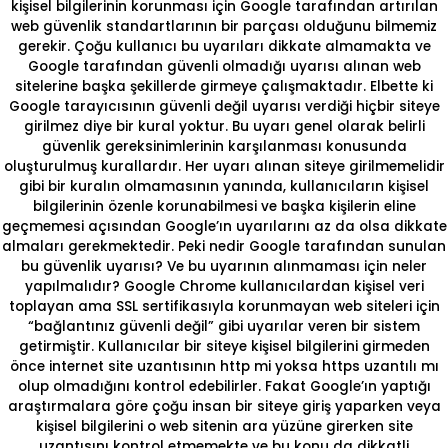
kişisel bilgilerinin korunması için Google tarafından artırılan
web güvenlik standartlarının bir parçası olduğunu bilmemiz
gerekir. Çoğu kullanıcı bu uyarıları dikkate almamakta ve
Google tarafından güvenli olmadığı uyarısı alınan web
sitelerine başka şekillerde girmeye çalışmaktadır. Elbette ki
Google tarayıcısının güvenli değil uyarısı verdiği hiçbir siteye
girilmez diye bir kural yoktur. Bu uyarı genel olarak belirli
güvenlik gereksinimlerinin karşılanması konusunda
oluşturulmuş kurallardır. Her uyarı alınan siteye girilmemelidir
gibi bir kuralın olmamasının yanında, kullanıcıların kişisel
bilgilerinin özenle korunabilmesi ve başka kişilerin eline
geçmemesi açısından Google’ın uyarılarını az da olsa dikkate
almaları gerekmektedir. Peki nedir Google tarafından sunulan
bu güvenlik uyarısı? Ve bu uyarının alınmaması için neler
yapılmalıdır? Google Chrome kullanıcılardan kişisel veri
toplayan ama SSL sertifikasıyla korunmayan web siteleri için
“bağlantınız güvenli değil” gibi uyarılar veren bir sistem
getirmiştir. Kullanıcılar bir siteye kişisel bilgilerini girmeden
önce internet site uzantısının http mi yoksa https uzantılı mı
olup olmadığını kontrol edebilirler. Fakat Google’ın yaptığı
araştırmalara göre çoğu insan bir siteye giriş yaparken veya
kişisel bilgilerini o web sitenin ara yüzüne girerken site
uzantısını kontrol etmemekte ve bu konu da dikkatli