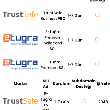
Desteği
TrustSafe
1-7 Gün
BusinessPRO
E-Tuğra
Premium
1-7 Gün
Wildcard
SSL
E-Tuğra
1-7 Gün
Premium SSL
SSL
Subdomain
Marka
Kurulum
Şifrel
Adı
Desteği
E-
Tuğra
1-7 Gün
2048-
EV