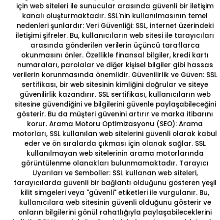
için web siteleri ile sunucular arasında güvenli bir iletişim
kanalı oluşturmaktadır. SSL'nin kullanılmasının temel
nedenleri şunlardır: Veri Güvenliği: SSL, internet üzerindeki
iletişimi şifreler. Bu, kullanıcıların web sitesi ile tarayıcıları
arasında gönderilen verilerin üçüncü taraflarca
okunmasını önler. Özellikle finansal bilgiler, kredi kartı
numaraları, parolalar ve diğer kişisel bilgiler gibi hassas
verilerin korunmasında önemlidir. Güvenilirlik ve Güven: SSL
sertifikası, bir web sitesinin kimliğini doğrular ve siteye
güvenilirlik kazandırır.
SSL sertifikası
, kullanıcıların web
sitesine güvendiğini ve bilgilerini güvenle paylaşabileceğini
gösterir. Bu da müşteri güvenini artırır ve marka itibarını
korur. Arama Motoru Optimizasyonu (SEO): Arama
motorları, SSL kullanılan web sitelerini güvenli olarak kabul
eder ve ön sıralarda çıkması için olanak sağlar. SSL
kullanılmayan web sitelerinin arama motorlarında
görüntülenme olanakları bulunmamaktadır. Tarayıcı
Uyarıları ve Semboller: SSL kullanan web siteleri,
tarayıcılarda güvenli bir bağlantı olduğunu gösteren yeşil
kilit simgeleri veya "güvenli" etiketleri ile vurgulanır. Bu,
kullanıcılara web sitesinin güvenli olduğunu gösterir ve
onların bilgilerini gönül rahatlığıyla paylaşabileceklerini