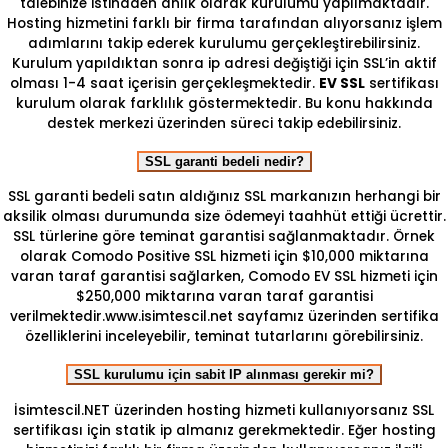
talebinize istinaden anlık olarak kurulumu yapılmaktadır.
Hosting hizmetini farklı bir firma tarafından alıyorsanız işlem
adımlarını takip ederek kurulumu gerçekleştirebilirsiniz.
Kurulum yapıldıktan sonra ip adresi değiştiği için SSL’in aktif
olması 1-4 saat içerisin gerçekleşmektedir.
EV SSL
sertifikası
kurulum olarak farklılık göstermektedir. Bu konu hakkında
destek merkezi üzerinden süreci takip edebilirsiniz.
SSL garanti bedeli nedir?
SSL garanti bedeli satın aldığınız SSL markanızın herhangi bir
aksilik olması durumunda size ödemeyi taahhüt ettiği ücrettir.
SSL türlerine göre teminat garantisi sağlanmaktadır. Örnek
olarak Comodo Positive SSL hizmeti için $10,000 miktarına
varan taraf garantisi sağlarken, Comodo EV SSL hizmeti için
$250,000 miktarına varan taraf garantisi
verilmektedir.www.isimtescil.net sayfamız üzerinden sertifika
özelliklerini inceleyebilir, teminat tutarlarını görebilirsiniz.
SSL kurulumu için sabit IP alınması gerekir mi?
İsimtescil.NET üzerinden hosting hizmeti kullanıyorsanız SSL
sertifikası için statik ip almanız gerekmektedir. Eğer hosting