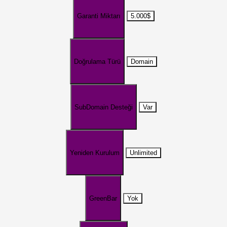
Garanti Miktarı
5.000$
Doğrulama Türü
Domain
SubDomain Desteği
Var
Yeniden Kurulum
Unlimited
GreenBar
Yok