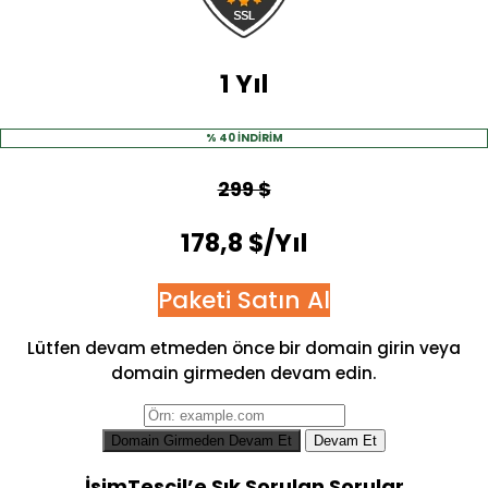
1 Yıl
% 40 İNDİRİM
299 $
178,8 $/Yıl
Paketi Satın Al
Lütfen devam etmeden önce bir domain girin veya
domain girmeden devam edin.
Domain Girmeden Devam Et
Devam Et
İsimTescil’e Sık Sorulan Sorular