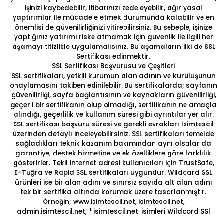
işinizi kaybedebilir, itibarınızı zedeleyebilir, ağır yasal
yaptırımlar ile mücadele etmek durumunda kalabilir ve en
önemlisi de güvenilirliğinizi yitirebilirsiniz. Bu sebeple, işinize
yaptığınız yatırımı riske atmamak için güvenlik ile ilgili her
aşamayı titizlikle uygulamalısınız. Bu aşamaların ilki de SSL
Sertifikası edinmektir.
SSL Sertifikası Başvurusu ve Çeşitleri
SSL sertifikaları, yetkili kurumun alan adının ve kuruluşunun
onaylamasını takiben edinilebilir. Bu sertifikalarda; sayfanın
güvenilirliği, sayfa bağlantısının ve kaynakların güvenilirliği,
geçerli bir sertifikanın olup olmadığı, sertifikanın ne amaçla
alındığı, geçerlilik ve kullanım süresi gibi ayrıntılar yer alır.
SSL sertifikası başvuru süresi ve gerekli evrakları
İsimtescil
üzerinden detaylı inceleyebilirsiniz. SSL sertifikaları temelde
sağladıkları teknik kazanım bakımından aynı olsalar da
garantiye, destek hizmetine ve ek özelliklere göre farklılık
gösterirler. Tekil internet adresi kullanıcıları için
TrustSafe,
E-Tuğra ve Rapid SSL
sertifikaları uygundur.
Wildcard SSL
ürünleri
ise bir alan adını ve sınırsız sayıda alt alan adını
tek bir sertifika altında korumak üzere tasarlanmıştır.
Örneğin; www.isimtescil.net, isimtescil.net,
admin.isimtescil.net, *.isimtescil.net. isimleri Wildcord SSl