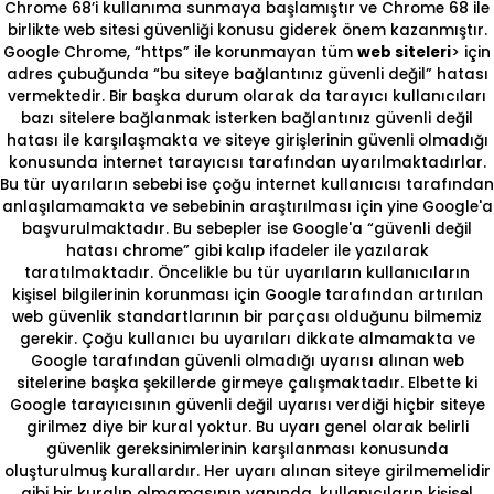
Chrome 68’i kullanıma sunmaya başlamıştır ve Chrome 68 ile
birlikte web sitesi güvenliği konusu giderek önem kazanmıştır.
Google Chrome, “https” ile korunmayan tüm
web siteleri
> için
adres çubuğunda “bu siteye bağlantınız güvenli değil” hatası
vermektedir. Bir başka durum olarak da tarayıcı kullanıcıları
bazı sitelere bağlanmak isterken bağlantınız güvenli değil
hatası ile karşılaşmakta ve siteye girişlerinin güvenli olmadığı
konusunda internet tarayıcısı tarafından uyarılmaktadırlar.
Bu tür uyarıların sebebi ise çoğu internet kullanıcısı tarafından
anlaşılamamakta ve sebebinin araştırılması için yine Google'a
başvurulmaktadır. Bu sebepler ise Google'a “güvenli değil
hatası chrome” gibi kalıp ifadeler ile yazılarak
taratılmaktadır. Öncelikle bu tür uyarıların kullanıcıların
kişisel bilgilerinin korunması için Google tarafından artırılan
web güvenlik standartlarının bir parçası olduğunu bilmemiz
gerekir. Çoğu kullanıcı bu uyarıları dikkate almamakta ve
Google tarafından güvenli olmadığı uyarısı alınan web
sitelerine başka şekillerde girmeye çalışmaktadır. Elbette ki
Google tarayıcısının güvenli değil uyarısı verdiği hiçbir siteye
girilmez diye bir kural yoktur. Bu uyarı genel olarak belirli
güvenlik gereksinimlerinin karşılanması konusunda
oluşturulmuş kurallardır. Her uyarı alınan siteye girilmemelidir
gibi bir kuralın olmamasının yanında, kullanıcıların kişisel