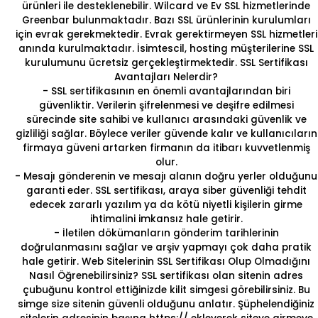
ürünleri ile desteklenebilir. Wilcard ve
Ev SSL
hizmetlerinde
Greenbar bulunmaktadır. Bazı SSL ürünlerinin kurulumları
için evrak gerekmektedir. Evrak gerektirmeyen SSL hizmetleri
anında kurulmaktadır. İsimtescil, hosting müşterilerine SSL
kurulumunu ücretsiz gerçekleştirmektedir.
SSL Sertifikası
Avantajları Nelerdir?
- SSL sertifikasının en önemli avantajlarından biri
güvenliktir. Verilerin şifrelenmesi ve deşifre edilmesi
sürecinde site sahibi ve kullanıcı arasındaki güvenlik ve
gizliliği sağlar. Böylece veriler güvende kalır ve kullanıcıların
firmaya güveni artarken firmanın da itibarı kuvvetlenmiş
olur.
- Mesajı gönderenin ve mesajı alanın doğru yerler olduğunu
garanti eder. SSL sertifikası, araya siber güvenliği tehdit
edecek zararlı yazılım ya da kötü niyetli kişilerin girme
ihtimalini imkansız hale getirir.
- İletilen dökümanların gönderim tarihlerinin
doğrulanmasını sağlar ve arşiv yapmayı çok daha pratik
hale getirir.
Web Sitelerinin SSL Sertifikası Olup Olmadığını
Nasıl Öğrenebilirsiniz?
SSL sertifikası olan sitenin adres
çubuğunu kontrol ettiğinizde kilit simgesi görebilirsiniz. Bu
simge size sitenin güvenli olduğunu anlatır. Şüphelendiğiniz