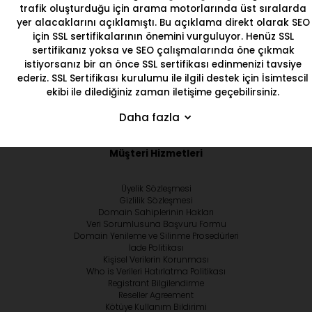
trafik oluşturduğu için arama motorlarında üst sıralarda
yer alacaklarını açıklamıştı. Bu açıklama direkt olarak SEO
için SSL sertifikalarının önemini vurguluyor. Henüz SSL
sertifikanız yoksa ve SEO çalışmalarında öne çıkmak
istiyorsanız bir an önce
SSL sertifikası
edinmenizi tavsiye
ederiz. SSL Sertifikası kurulumu ile ilgili destek için
İsimtescil
ekibi ile dilediğiniz zaman iletişime geçebilirsiniz.
Daha fazla
Müşteri Hizmetleri
Üyelik Sözleşmesi
Gizlilik Sözleşmesi
Domain Sahiplerinin Hakları
Veri Sorumlusuna Başvuru Formu
Domain Yenileme ve Silinme Prosedürleri
İade Politikası
Kişisel Verilerin Korunması
Who is Verileri Hatırlatma Politikası
Registrant Bilgilendirme
Reseller Agreement
Kötüye Kullanım Bildirimi