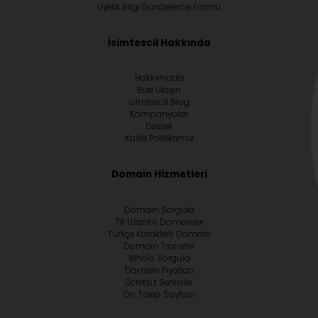
Üyelik Bilgi Güncelleme Formu
İsimtescil Hakkında
Hakkımızda
Bize Ulaşın
İsimtescil Blog
Kampanyalar
Destek
Kalite Politikamız
Domain Hizmetleri
Domain Sorgula
TR Uzantılı Domainler
Türkçe Karakterli Domain
Domain Transfer
Whoİs Sorgula
Domain Fiyatları
Ücretsiz Servisler
Ön Talep Sayfası