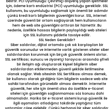
belirtir. PCI Uyumluluğu: Çevrimiçi alışveriş yapan işletmeler
için, ödeme kartı endüstrisi (PCI) uyumluluğu gereklidir. SSL
kullanımı, bu uyumluluğu sağlamak için önemli bir adımdır
çünkü kredi kartı bilgilerinin güvenliğini korur. SSL, internet
üzerinde güvenli bir ortam sağlayarak hem kullanıcıların
hem de
web site güvenliği
ni arttıran bir hizmettir. Bu
nedenle, özellikle hassas bilgilerin paylaşıldığı web siteleri
için SSL kullanımı şiddetle tavsiye edilir.
SSL Neden Gereklidir?
Siber saldırılar, dijital ortamda çok sık karşılaşılan bir
güvenlik sorunudur ve internette varlık gösteren siteler siber
saldırılardan korunmak için birçok güvenlik önlemi alırlar.
SSL sertifikası; sunucu ve ziyaretçi tarayıcısı arasında şifreli
bir iletişim ağı oluşturarak kişisel bilgilerin siber
saldırılardan etkilenmeden güvenli şekilde iletilmesine
olanak sağlar. Web sitesinin SSL Sertifikası olması demek,
bir kullanıcı olarak girdiğiniz tüm bilgilerin sadece web site
sahibi tarafından görünebilir olması demektir. İnternette
güvenlik, her site için önemli olsa da özellikle e-ticaret
siteleri için güvenliğin sağlanmaması söz konusu dahi
olmamalıdır. Harika bir e-ticaret sistemi kurup güvenlik ile
ilgili aşamaları atladığınız takdirde yaptığınız tüm
yatırımlar çöpe gidebilir. Çünkü herhangi bir siber saldırıda;