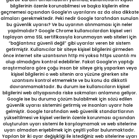
bilgilerinin özenle korunabilmesi ve başka kişilerin eline
geçmemesi açısından Google’ın uyarılarını az da olsa dikkate
almaları gerekmektedir. Peki nedir Google tarafından sunulan
bu güvenlik uyarısı? Ve bu uyarının alınmaması için neler
yapılmalıdır? Google Chrome kullanıcılardan kişisel veri
toplayan ama SSL sertifikasıyla korunmayan web siteleri için
“bağlantınız güvenli değil” gibi uyarılar veren bir sistem
getirmiştir. Kullanıcılar bir siteye kişisel bilgilerini girmeden
önce internet site uzantısının http mi yoksa https uzantılı mı
olup olmadığını kontrol edebilirler. Fakat Google’ın yaptığı
araştırmalara göre çoğu insan bir siteye giriş yaparken veya
kişisel bilgilerini o web sitenin ara yüzüne girerken site
uzantısını kontrol etmemekte ve bu konu da dikkatli
davranmamaktadır. Bu durum ise kullanıcıların kişisel
bilgilerini web altyapısında riske sokmaları anlamına geliyor.
Google ise bu duruma çözüm bulabilmek için sözü edilen
güvenlik uyarısı sistemini getirmiş ve insanları uyarır hale
gelmiştir. Google tarafından web güvenlik standartlarının
yükseltilmesi ve kişisel verilerin özenle korunması açısından
oluşturulan uyarı sistemi ile karşılaşmamak ve web sitelerine
uyarı almadan erişebilmek için çeşitli yollar bulunmaktadır.
Yapılan bir iki ayar değişikliği ile istediğiniz web sitelerine uyarı