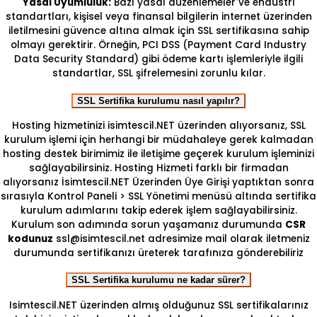
Yasal Uyumluluk:
Bazı yasal düzenlemeler ve endüstri
standartları, kişisel veya finansal bilgilerin internet üzerinden
iletilmesini güvence altına almak için SSL sertifikasına sahip
olmayı gerektirir. Örneğin, PCI DSS (Payment Card Industry
Data Security Standard) gibi ödeme kartı işlemleriyle ilgili
standartlar, SSL şifrelemesini zorunlu kılar.
SSL Sertifika kurulumu nasıl yapılır?
Hosting hizmetinizi isimtescil.NET üzerinden alıyorsanız, SSL
kurulum işlemi için herhangi bir müdahaleye gerek kalmadan
hosting destek birimimiz ile iletişime geçerek kurulum işleminizi
sağlayabilirsiniz. Hosting Hizmeti farklı bir firmadan
alıyorsanız İsimtescil.NET Üzerinden Üye Girişi yaptıktan sonra
sırasıyla Kontrol Paneli > SSL Yönetimi menüsü altında sertifika
kurulum adımlarını takip ederek işlem sağlayabilirsiniz.
Kurulum son adımında sorun yaşamanız durumunda
CSR
kodunuz
ssl@isimtescil.net adresimize mail olarak iletmeniz
durumunda sertifikanızı üreterek tarafınıza gönderebiliriz
SSL Sertifika kurulumu ne kadar sürer?
Isimtescil.NET üzerinden almış olduğunuz SSL sertifikalarınız