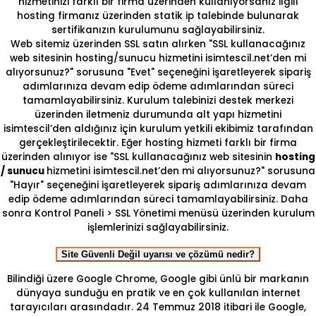
hizmetinizi farklı bir firma üzerinden kullanıyorsanız ilgili
hosting firmanız üzerinden statik ip talebinde bulunarak
sertifikanızın kurulumunu sağlayabilirsiniz.
Web sitemiz üzerinden SSL satın alırken "SSL kullanacağınız
web sitesinin hosting/sunucu hizmetini isimtescil.net’den mi
alıyorsunuz?" sorusuna "Evet" seçeneğini işaretleyerek sipariş
adımlarınıza devam edip ödeme adımlarından süreci
tamamlayabilirsiniz. Kurulum talebinizi destek merkezi
üzerinden iletmeniz durumunda alt yapı hizmetini
isimtescil’den aldığınız için kurulum yetkili ekibimiz tarafından
gerçekleştirilecektir. Eğer hosting hizmeti farklı bir firma
üzerinden alınıyor ise "SSL kullanacağınız web sitesinin
hosting
/ sunucu
hizmetini isimtescil.net’den mi alıyorsunuz?" sorusuna
"Hayır" seçeneğini işaretleyerek sipariş adımlarınıza devam
edip ödeme adımlarından süreci tamamlayabilirsiniz. Daha
sonra Kontrol Paneli > SSL Yönetimi menüsü üzerinden kurulum
işlemlerinizi sağlayabilirsiniz.
Site Güvenli Değil uyarısı ve çözümü nedir?
Bilindiği üzere Google Chrome, Google gibi ünlü bir markanın
dünyaya sunduğu en pratik ve en çok kullanılan internet
tarayıcıları arasındadır. 24 Temmuz 2018 itibari ile Google,