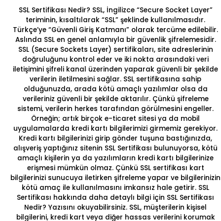
SSL Sertifikası Nedir?
SSL, İngilizce “Secure Socket Layer”
teriminin, kısaltılarak “SSL” şeklinde kullanılmasıdır.
Türkçe’ye
“Güvenli Giriş Katmanı”
olarak tercüme edilebilir.
Aslında SSL en genel anlamıyla bir güvenlik şifrelemesidir.
SSL (Secure Sockets Layer) sertifikaları, site adreslerinin
doğruluğunu kontrol eder ve iki nokta arasındaki veri
iletişimini şifreli kanal üzerinden yaparak güvenli bir şekilde
verilerin iletilmesini sağlar. SSL sertifikasına sahip
olduğunuzda, arada kötü amaçlı yazılımlar olsa da
verileriniz güvenli bir şekilde aktarılır. Çünkü şifreleme
sistemi, verilerin herkes tarafından görülmesini engeller.
Örneğin; artık birçok e-ticaret sitesi ya da mobil
uygulamalarda kredi kartı bilgilerimizi girmemiz gerekiyor.
Kredi kartı bilgilerinizi girip gönder tuşuna bastığınızda,
alışveriş yaptığınız sitenin SSL Sertifikası bulunuyorsa, kötü
amaçlı kişilerin ya da yazılımların kredi kartı bilgilerinize
erişmesi mümkün olmaz. Çünkü SSL sertifikası kart
bilgilerinizi sunucuya iletirken şifreleme yapar ve bilgilerinizin
kötü amaç ile kullanılmasını imkansız hale getirir. SSL
Sertifikası hakkında daha detaylı bilgi için
SSL Sertifikası
Nedir?
Yazısını okuyabilirsiniz. SSL, müşterilerin kişisel
bilgilerini, kredi kart veya diğer hassas verilerini korumak