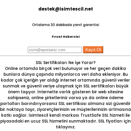
destek@isimtescil.net
Ortalama 30 dakikada yanıt garantisi
Fırsat Habercisi
Kayıt Ol
SSL Sertifikaları Ne İşe Yarar?
Online ortamda birçok veri bulunuyor ve her geçen dakika
bunlara dünya çapında milyonlarca veri daha ekleniyor. Bu
kadar çok içeriğin yer aldığı internet ortamında güvenli veriler
sunmak ve güvenli veriye ulaşmak için
SSL
sertifikaları büyük
önem taşıyor. İnternette varlık gösteren bir web sitesine
sahipseniz, online şirketleriniz varsa ya da online ödeme
portalları barındırıyorsanız SSL sertifikası almanız sizi güvenilir
bir noktaya taşır, ziyaretçilerinizin ve müşterilerinizin artmasına
katkı sağlar. İsimtescil kendi markası TrustSafe SSL hizmeti ile
piyasadaki
en ucuz SSL
hizmetini sunmaktadır.
SSL fiyatları
için
tıklayınız.