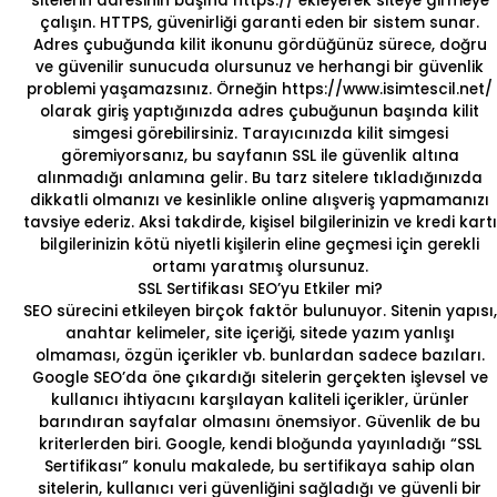
sitelerin adresinin başına https:// ekleyerek siteye girmeye
çalışın. HTTPS, güvenirliği garanti eden bir sistem sunar.
Adres çubuğunda kilit ikonunu gördüğünüz sürece, doğru
ve güvenilir sunucuda olursunuz ve herhangi bir güvenlik
problemi yaşamazsınız. Örneğin https://www.isimtescil.net/
olarak giriş yaptığınızda adres çubuğunun başında kilit
simgesi görebilirsiniz. Tarayıcınızda kilit simgesi
göremiyorsanız, bu sayfanın SSL ile güvenlik altına
alınmadığı anlamına gelir. Bu tarz sitelere tıkladığınızda
dikkatli olmanızı ve kesinlikle online alışveriş yapmamanızı
tavsiye ederiz. Aksi takdirde, kişisel bilgilerinizin ve kredi kartı
bilgilerinizin kötü niyetli kişilerin eline geçmesi için gerekli
ortamı yaratmış olursunuz.
SSL Sertifikası SEO’yu Etkiler mi?
SEO sürecini etkileyen birçok faktör bulunuyor. Sitenin yapısı,
anahtar kelimeler, site içeriği, sitede yazım yanlışı
olmaması, özgün içerikler vb. bunlardan sadece bazıları.
Google SEO’da öne çıkardığı sitelerin gerçekten işlevsel ve
kullanıcı ihtiyacını karşılayan kaliteli içerikler, ürünler
barındıran sayfalar olmasını önemsiyor. Güvenlik de bu
kriterlerden biri. Google, kendi bloğunda yayınladığı “SSL
Sertifikası” konulu makalede, bu sertifikaya sahip olan
sitelerin, kullanıcı veri güvenliğini sağladığı ve güvenli bir