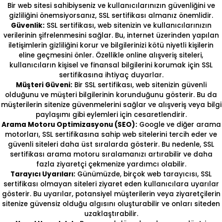
Bir web sitesi sahibiyseniz ve kullanıcılarınızın güvenliğini ve
gizliliğini önemsiyorsanız, SSL sertifikası almanız önemlidir.
Güvenlik:
SSL sertifikası, web sitenizin ve kullanıcılarınızın
verilerinin şifrelenmesini sağlar. Bu, internet üzerinden yapılan
iletişimlerin gizliliğini korur ve bilgilerinizi kötü niyetli kişilerin
eline geçmesini önler. Özellikle online alışveriş siteleri,
kullanıcıların kişisel ve finansal bilgilerini korumak için SSL
sertifikasına ihtiyaç duyarlar.
Müşteri Güveni:
Bir SSL sertifikası, web sitenizin güvenli
olduğunu ve müşteri bilgilerinin korunduğunu gösterir. Bu da
müşterilerin sitenize güvenmelerini sağlar ve alışveriş veya bilgi
paylaşımı gibi eylemleri için cesaretlendirir.
Arama Motoru Optimizasyonu (SEO):
Google ve diğer arama
motorları, SSL sertifikasına sahip web sitelerini tercih eder ve
güvenli siteleri daha üst sıralarda gösterir. Bu nedenle, SSL
sertifikası arama motoru sıralamanızı artırabilir ve daha
fazla ziyaretçi çekmenize yardımcı olabilir.
Tarayıcı Uyarıları:
Günümüzde, birçok web tarayıcısı, SSL
sertifikası olmayan siteleri ziyaret eden kullanıcılara uyarılar
gösterir. Bu uyarılar, potansiyel müşterilerin veya ziyaretçilerin
sitenize güvensiz olduğu algısını oluşturabilir ve onları siteden
uzaklaştırabilir.