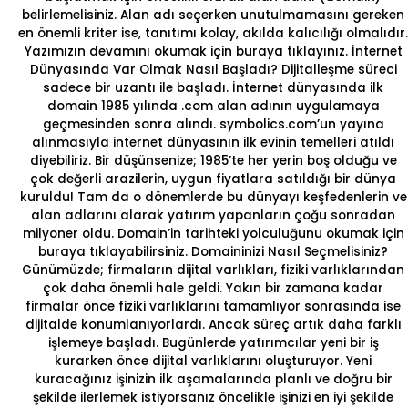
belirlemelisiniz. Alan adı seçerken unutulmamasını gereken
en önemli kriter ise, tanıtımı kolay, akılda kalıcılığı olmalıdır.
Yazımızın devamını okumak için
buraya tıklayınız.
İnternet
Dünyasında Var Olmak Nasıl Başladı?
Dijitalleşme süreci
sadece bir uzantı ile başladı. İnternet dünyasında ilk
domain 1985 yılında .com alan adının uygulamaya
geçmesinden sonra alındı. symbolics.com’un yayına
alınmasıyla internet dünyasının ilk evinin temelleri atıldı
diyebiliriz. Bir düşünsenize; 1985’te her yerin boş olduğu ve
çok değerli arazilerin, uygun fiyatlara satıldığı bir dünya
kuruldu! Tam da o dönemlerde bu dünyayı keşfedenlerin ve
alan adlarını alarak yatırım yapanların çoğu sonradan
milyoner oldu. Domain’in tarihteki yolculuğunu okumak için
buraya tıklayabilirsiniz.
Domaininizi Nasıl Seçmelisiniz?
Günümüzde; firmaların dijital varlıkları, fiziki varlıklarından
çok daha önemli hale geldi. Yakın bir zamana kadar
firmalar önce fiziki varlıklarını tamamlıyor sonrasında ise
dijitalde konumlanıyorlardı. Ancak süreç artık daha farklı
işlemeye başladı. Bugünlerde yatırımcılar yeni bir iş
kurarken önce dijital varlıklarını oluşturuyor. Yeni
kuracağınız işinizin ilk aşamalarında planlı ve doğru bir
şekilde ilerlemek istiyorsanız öncelikle işinizi en iyi şekilde