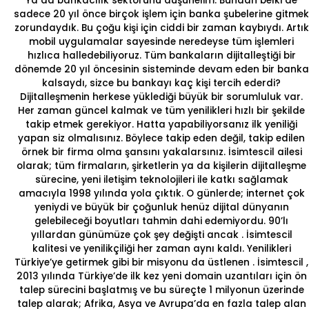
Ya da bankacılık sektörünü düşünelim. Bundan belki de
sadece 20 yıl önce birçok işlem için banka şubelerine gitmek
zorundaydık. Bu çoğu kişi için ciddi bir zaman kaybıydı. Artık
mobil uygulamalar sayesinde neredeyse tüm işlemleri
hızlıca halledebiliyoruz. Tüm bankaların dijitalleştiği bir
dönemde 20 yıl öncesinin sisteminde devam eden bir banka
kalsaydı, sizce bu bankayı kaç kişi tercih ederdi?
Dijitalleşmenin herkese yüklediği büyük bir sorumluluk var.
Her zaman güncel kalmak ve tüm yenilikleri hızlı bir şekilde
takip etmek gerekiyor. Hatta yapabiliyorsanız ilk yeniliği
yapan siz olmalısınız. Böylece takip eden değil, takip edilen
örnek bir firma olma şansını yakalarsınız.
İsimtescil
ailesi
olarak; tüm firmaların, şirketlerin ya da kişilerin dijitalleşme
sürecine, yeni iletişim teknolojileri ile katkı sağlamak
amacıyla 1998 yılında yola çıktık. O günlerde; internet çok
yeniydi ve büyük bir çoğunluk henüz dijital dünyanın
gelebileceği boyutları tahmin dahi edemiyordu. 90’lı
yıllardan günümüze çok şey değişti ancak .
İsimtescil
kalitesi ve yenilikçiliği her zaman aynı kaldı. Yenilikleri
Türkiye’ye getirmek gibi bir misyonu da üstlenen .
İsimtescil
,
2013 yılında Türkiye’de ilk kez yeni
domain uzantıları için ön
talep
sürecini başlatmış ve bu süreçte 1 milyonun üzerinde
talep alarak; Afrika, Asya ve Avrupa’da en fazla talep alan