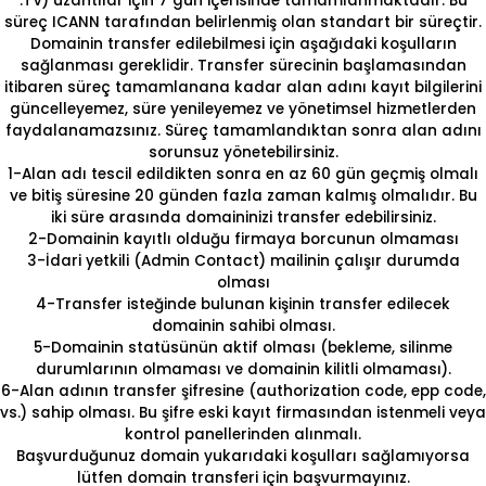
.TV) uzantılar için 7 gün içerisinde tamamlanmaktadır. Bu
süreç ICANN tarafından belirlenmiş olan standart bir süreçtir.
Domainin transfer edilebilmesi için aşağıdaki koşulların
sağlanması gereklidir. Transfer sürecinin başlamasından
itibaren süreç tamamlanana kadar alan adını kayıt bilgilerini
güncelleyemez, süre yenileyemez ve yönetimsel hizmetlerden
faydalanamazsınız. Süreç tamamlandıktan sonra alan adını
sorunsuz yönetebilirsiniz.
1-Alan adı tescil edildikten sonra en az 60 gün geçmiş olmalı
ve bitiş süresine 20 günden fazla zaman kalmış olmalıdır. Bu
iki süre arasında domaininizi transfer edebilirsiniz.
2-Domainin kayıtlı olduğu firmaya borcunun olmaması
3-İdari yetkili (Admin Contact) mailinin çalışır durumda
olması
4-Transfer isteğinde bulunan kişinin transfer edilecek
domainin sahibi olması.
5-Domainin statüsünün aktif olması (bekleme, silinme
durumlarının olmaması ve domainin kilitli olmaması).
6-Alan adının transfer şifresine (authorization code, epp code,
vs.) sahip olması. Bu şifre eski kayıt firmasından istenmeli veya
kontrol panellerinden alınmalı.
Başvurduğunuz domain yukarıdaki koşulları sağlamıyorsa
lütfen domain transferi için başvurmayınız.