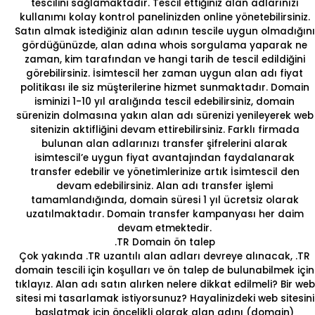
tescilini sağlamaktadır. Tescil ettiğiniz alan adlarınızı
kullanımı kolay kontrol panelinizden online yönetebilirsiniz.
Satın almak istediğiniz alan adının tescile uygun olmadığını
gördüğünüzde, alan adına
whois sorgulama
yaparak ne
zaman, kim tarafından ve hangi tarih de tescil edildiğini
görebilirsiniz. İsimtescil her zaman uygun alan adı fiyat
politikası ile siz müşterilerine hizmet sunmaktadır. Domain
isminizi 1-10 yıl aralığında tescil edebilirsiniz, domain
sürenizin dolmasına yakın alan adı sürenizi yenileyerek web
sitenizin aktifliğini devam ettirebilirsiniz. Farklı firmada
bulunan alan adlarınızı transfer şifrelerini alarak
isimtescil’e
uygun fiyat
avantajından faydalanarak
transfer edebilir ve yönetimlerinize artık İsimtescil den
devam edebilirsiniz.
Alan adı transfer
işlemi
tamamlandığında, domain süresi 1 yıl ücretsiz olarak
uzatılmaktadır.
Domain transfer kampanyası
her daim
devam etmektedir.
.TR Domain ön talep
Çok yakında
.TR
uzantılı alan adları devreye alınacak, .TR
domain tescili için koşulları ve ön talep de bulunabilmek için
tıklayız.
Alan adı satın alırken nelere dikkat edilmeli?
Bir web
sitesi mi tasarlamak istiyorsunuz? Hayalinizdeki web sitesini
başlatmak için öncelikli olarak alan adını (domain)