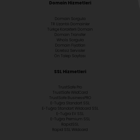
Domain Hizmetleri
Domain Sorgula
TR Uzantılı Domainler
Türkçe Karakterli Domain
Domain Transfer
Whoİs Sorgula
Domain Fiyatları
Ücretsiz Servisler
Ön Talep Sayfası
SSL Hizmetleri
TrustSafe Pro
TrustSafe WildCard
TrustSafe BusinessPRO
E-Tuğra Standart SSL
E-Tuğra Standart Wildcard SSL
E-Tuğra EV SSL
E-Tuğra Premium SSL
RapidSSL
Rapid SSL Wildcard