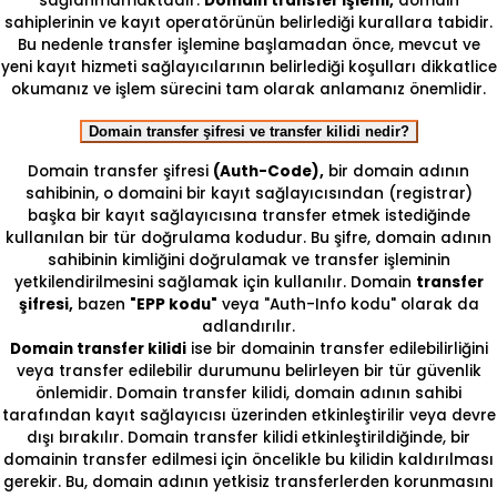
sağlanmamaktadır.
Domain transfer işlemi,
domain
sahiplerinin ve kayıt operatörünün belirlediği kurallara tabidir.
Bu nedenle transfer işlemine başlamadan önce, mevcut ve
yeni kayıt hizmeti sağlayıcılarının belirlediği koşulları dikkatlice
okumanız ve işlem sürecini tam olarak anlamanız önemlidir.
Domain transfer şifresi ve transfer kilidi nedir?
Domain transfer şifresi
(Auth-Code),
bir domain adının
sahibinin, o domaini bir kayıt sağlayıcısından (registrar)
başka bir kayıt sağlayıcısına transfer etmek istediğinde
kullanılan bir tür doğrulama kodudur. Bu şifre, domain adının
sahibinin kimliğini doğrulamak ve transfer işleminin
yetkilendirilmesini sağlamak için kullanılır. Domain
transfer
şifresi,
bazen
"EPP kodu"
veya "Auth-Info kodu" olarak da
adlandırılır.
Domain transfer kilidi
ise bir domainin transfer edilebilirliğini
veya transfer edilebilir durumunu belirleyen bir tür güvenlik
önlemidir. Domain transfer kilidi, domain adının sahibi
tarafından kayıt sağlayıcısı üzerinden etkinleştirilir veya devre
dışı bırakılır. Domain transfer kilidi etkinleştirildiğinde, bir
domainin transfer edilmesi için öncelikle bu kilidin kaldırılması
gerekir. Bu, domain adının yetkisiz transferlerden korunmasını