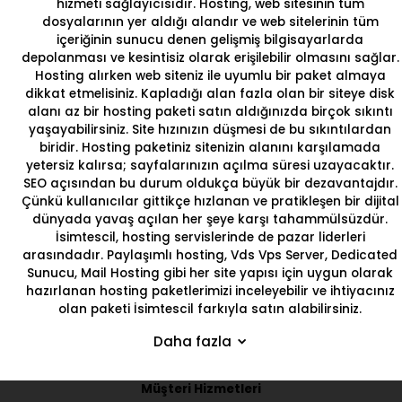
hizmeti sağlayıcısıdır. Hosting, web sitesinin tüm
dosyalarının yer aldığı alandır ve web sitelerinin tüm
içeriğinin sunucu denen gelişmiş bilgisayarlarda
depolanması ve kesintisiz olarak erişilebilir olmasını sağlar.
Hosting alırken web siteniz ile uyumlu bir paket almaya
dikkat etmelisiniz. Kapladığı alan fazla olan bir siteye disk
alanı az bir hosting paketi satın aldığınızda birçok sıkıntı
yaşayabilirsiniz. Site hızınızın düşmesi de bu sıkıntılardan
biridir. Hosting paketiniz sitenizin alanını karşılamada
yetersiz kalırsa; sayfalarınızın açılma süresi uzayacaktır.
SEO açısından bu durum oldukça büyük bir dezavantajdır.
Çünkü kullanıcılar gittikçe hızlanan ve pratikleşen bir dijital
dünyada yavaş açılan her şeye karşı tahammülsüzdür.
İsimtescil
, hosting servislerinde de pazar liderleri
arasındadır. Paylaşımlı hosting, Vds Vps Server, Dedicated
Sunucu, Mail Hosting gibi her site yapısı için uygun olarak
hazırlanan
hosting paketlerimizi
inceleyebilir ve ihtiyacınız
olan paketi
İsimtescil
farkıyla satın alabilirsiniz.
Daha fazla
Müşteri Hizmetleri