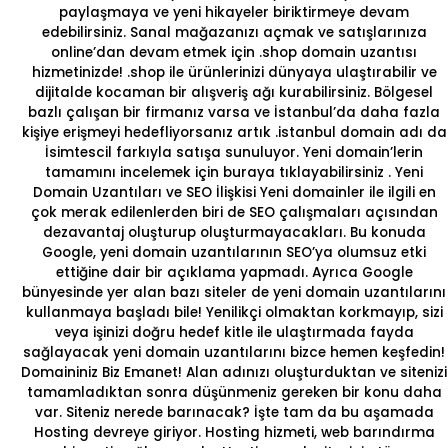
paylaşmaya ve yeni hikayeler biriktirmeye devam
edebilirsiniz. Sanal mağazanızı açmak ve satışlarınıza
online’dan devam etmek için .shop domain uzantısı
hizmetinizde!
.shop
ile ürünlerinizi dünyaya ulaştırabilir ve
dijitalde kocaman bir alışveriş ağı kurabilirsiniz. Bölgesel
bazlı çalışan bir firmanız varsa ve İstanbul’da daha fazla
kişiye erişmeyi hedefliyorsanız artık
.istanbul
domain adı da
İsimtescil
farkıyla satışa sunuluyor. Yeni domain’lerin
tamamını incelemek için buraya tıklayabilirsiniz .
Yeni
Domain Uzantıları ve SEO İlişkisi
Yeni domainler ile ilgili en
çok merak edilenlerden biri de SEO çalışmaları açısından
dezavantaj oluşturup oluşturmayacakları. Bu konuda
Google, yeni domain uzantılarının
SEO
’ya olumsuz etki
ettiğine dair bir açıklama yapmadı. Ayrıca Google
bünyesinde yer alan bazı siteler de yeni domain uzantılarını
kullanmaya başladı bile! Yenilikçi olmaktan korkmayıp, sizi
veya işinizi doğru hedef kitle ile ulaştırmada fayda
sağlayacak yeni domain uzantılarını bizce hemen keşfedin!
Domaininiz Biz Emanet!
Alan adınızı oluşturduktan ve sitenizi
tamamladıktan sonra düşünmeniz gereken bir konu daha
var. Siteniz nerede barınacak? İşte tam da bu aşamada
Hosting
devreye giriyor. Hosting hizmeti, web barındırma