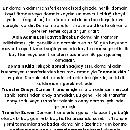
Bir domain adını transferi etmek istediğinizde, her iki domain
kayıt firması veya domain kaydınızın mevcut olduğu kayıt
yetkilisi (registrar) tarafından belirlenen bazı koşullar ve
süreçler vardır. Domain transferi sırasında dikkate almanız
gereken temel koşullar şunlardır;
Alan Adının Eski Kayıt Süresi:
Bir domainin transfer
edilebilmesi için, genellikle o domainin en az 60 gün boyunca
mevcut kayıt hizmeti sağlayıcısında kayıtlı olması gerekir. İlk
kayıttan veya son transferin üzerinden 60 gün geçmiş
olmalıdır.
Domain Kilidi:
Birçok
domain sağlayıcısı,
domaini adını
istenmeyen transferlerden korumak amacıyla
"domain kilidi"
uygular. Domaininizi transfer etmek istediğinizde, bu kilidi
kaldırmanız gerekmektedir.
Transfer Onayı:
Domain transfer işlemi, alan adınızın mevcut
sahibi tarafından onaylanmalıdır. Bu genellikle bir transfer
onay kodu veya transfer talebinin onaylanması şeklinde
gerçekleşir.
Transfer Süresi:
Domain transferleri genellikle uzantıya bağlı
olarak birkaç gün ile birkaç hafta arasında sürebilir. Transfer
işlemi tamamlanana kadar domaininiz üzerinde tam kontrol