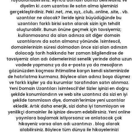
faydalanabilirsiniz. Ayrıca domain adınızı belirlediniz ve
diyelim ki .com uzantısı ile satın alma işleminizi
gerçekleştirdiniz. Peki .net,
.me, xyz, .club, .online, .site,
. vb.
uzantılar ne olacak? İleride işiniz büyüdüğünde bu
uzantıları farklı birisi satın alarak sizin için tehdit
oluşturabilir. Bunun önüne geçmek için tavsiyemiz;
kullanmasanız da alan adınıza ait diğer domain
uzantılarını da satın almanız yönünde. İsimtescil,
domainlerinizin süresi dolmadan önce sizi alan adınızın
dolacağı tarih hakkında her zaman bilgilendirse de
tavsiyemiz alan adı ödemelerinizi senelik yerinde daha uzun
vadede yapmanız ya da e-posta ya da mesajların
gözünüzden kaçması ihtimaline karşın kendi sisteminizde
de hatırlatma kurmanız. Böylece alan adınız boşa düşmez
ve farklı kişiler ya da kurumlar tarafından satın alınmaz.
Yeni Domain Uzantıları İsimtescil’de!
Sizler işinizi en doğru
şekilde konumlandırın ve web site uzantınız da sizi en iyi
şekilde tanımlasın diye,
domain
’lerimize yeni uzantılar
ekledik. Artık daha enerjik, sizi daha iyi tanımlayan ve
yenilikçi domainler ile işinize devam edebilirsiniz. Yeni online
yayınlara başlamak istiyorsanız ve anlatacak çok
hikayeniz varsa alan adı uzantınızı .
blog
olarak
alabilirsiniz. Böylece tüm dünya ile hikayelerinizi