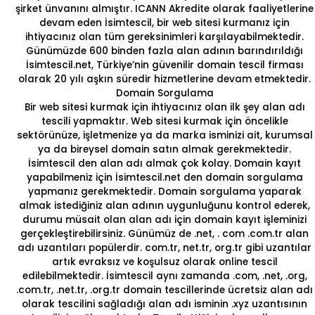
şirket ünvanını almıştır. ICANN Akredite olarak faaliyetlerine
devam eden İsimtescil, bir web sitesi kurmanız için
ihtiyacınız olan tüm gereksinimleri karşılayabilmektedir.
Günümüzde 600 binden fazla alan adının barındırıldığı
İsimtescil.net, Türkiye’nin güvenilir domain tescil firması
olarak 20 yılı aşkın süredir hizmetlerine devam etmektedir.
Domain Sorgulama
Bir web sitesi kurmak için ihtiyacınız olan ilk şey alan adı
tescili yapmaktır.
Web sitesi kurmak
için öncelikle
sektörünüze, işletmenize ya da marka isminizi ait, kurumsal
ya da bireysel
domain satın almak
gerekmektedir.
İsimtescil den
alan adı almak
çok kolay.
Domain kayıt
yapabilmeniz için İsimtescil.net den
domain sorgulama
yapmanız gerekmektedir.
Domain
sorgulama yaparak
almak istediğiniz alan adının uygunluğunu kontrol ederek,
durumu müsait olan alan adı için domain kayıt işleminizi
gerçekleştirebilirsiniz. Günümüz de
.net
,
. com
.com.tr
alan
adı uzantıları popülerdir. com.tr, net.tr, org.tr gibi uzantılar
artık evraksız ve koşulsuz olarak online tescil
edilebilmektedir. İsimtescil aynı zamanda
.com, .net, .org,
.com.tr, .net.tr, .org.tr
domain tescillerinde
ücretsiz alan adı
olarak tescilini sağladığı alan adı isminin .xyz uzantısının