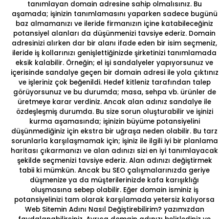
tanımlayan domain adresine sahip olmalısınız. Bu
aşamada; işinizin tanımlamasını yaparken sadece bugünü
baz almamanızı ve ileride firmanızın içine katabileceğiniz
potansiyel alanları da düşünmenizi tavsiye ederiz. Domain
adresinizi alırken dar bir alanı ifade eden bir isim seçmeniz,
ileride iş kollarınızı genişlettiğinizde şirketinizi tanımlamada
eksik kalabilir. Örneğin; el işi sandalyeler yapıyorsunuz ve
içerisinde sandalye geçen bir domain adresi ile yola çıktınız
ve işleriniz çok beğenildi. Hedef kitleniz tarafından talep
görüyorsunuz ve bu durumda; masa, sehpa vb. ürünler de
üretmeye karar verdiniz. Ancak alan adınız sandalye ile
özdeşleşmiş durumda. Bu size sorun oluşturabilir ve işinizi
kurma aşamasında; işinizin büyüme potansiyelini
düşünmediğiniz için ekstra bir uğraşa neden olabilir. Bu tarz
sorunlarla karşılaşmamak için; işiniz ile ilgili iyi bir planlama
haritası çıkarmanızı ve alan adınızı sizi en iyi tanımlayacak
şekilde seçmenizi tavsiye ederiz. Alan adınızı değiştirmek
tabii ki mümkün. Ancak bu SEO çalışmalarınızda geriye
düşmenize ya da müşterilerinizde kafa karışıklığı
oluşmasına sebep olabilir. Eğer domain isminiz iş
potansiyelinizi tam olarak karşılamada yetersiz kalıyorsa
Web Sitemin Adını Nasıl Değiştirebilirim?
yazımızdan