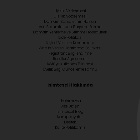
Üyelik Sözleşmesi
Gizlilik Sözleşmesi
Domain Sahiplerinin Hakları
Veri Sorumlusuna Başvuru Formu
Domain Yenileme ve Silinme Prosedürleri
İade Politikası
Kişisel Verilerin Korunması
Who is Verileri Hatırlatma Politikası
Registrant Bilgilendirme
Reseller Agreement
Kötüye Kullanım Bildirimi
Üyelik Bilgi Güncelleme Formu
İsimtescil Hakkında
Hakkımızda
Bize Ulaşın
İsimtescil Blog
Kampanyalar
Destek
Kalite Politikamız