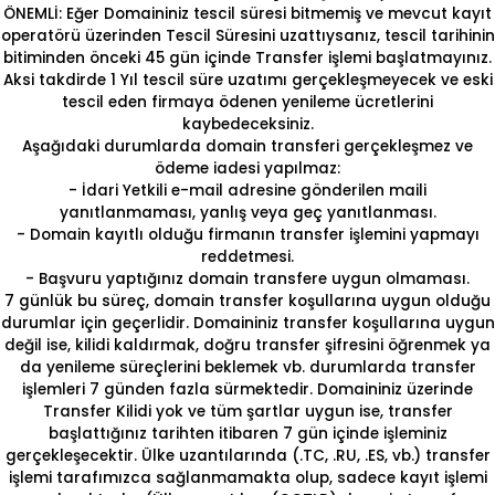
ÖNEMLİ: Eğer Domaininiz tescil süresi bitmemiş ve mevcut kayıt
operatörü üzerinden Tescil Süresini uzattıysanız, tescil tarihinin
bitiminden önceki 45 gün içinde Transfer işlemi başlatmayınız.
Aksi takdirde 1 Yıl tescil süre uzatımı gerçekleşmeyecek ve eski
tescil eden firmaya ödenen yenileme ücretlerini
kaybedeceksiniz.
Aşağıdaki durumlarda domain transferi gerçekleşmez ve
ödeme iadesi yapılmaz:
- İdari Yetkili e-mail adresine gönderilen maili
yanıtlanmaması, yanlış veya geç yanıtlanması.
- Domain kayıtlı olduğu firmanın transfer işlemini yapmayı
reddetmesi.
- Başvuru yaptığınız domain transfere uygun olmaması.
7 günlük bu süreç, domain transfer koşullarına uygun olduğu
durumlar için geçerlidir. Domaininiz transfer koşullarına uygun
değil ise, kilidi kaldırmak, doğru transfer şifresini öğrenmek ya
da yenileme süreçlerini beklemek vb. durumlarda transfer
işlemleri 7 günden fazla sürmektedir. Domaininiz üzerinde
Transfer Kilidi yok ve tüm şartlar uygun ise, transfer
başlattığınız tarihten itibaren 7 gün içinde işleminiz
gerçekleşecektir. Ülke uzantılarında (.TC, .RU, .ES, vb.) transfer
işlemi tarafımızca sağlanmamakta olup, sadece kayıt işlemi