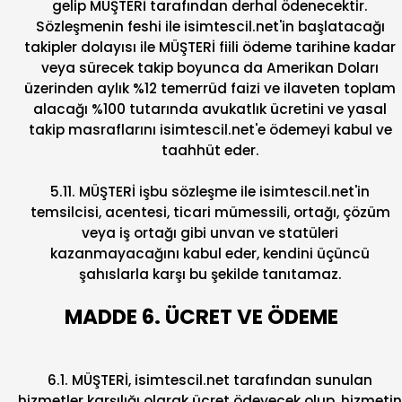
gelip MÜŞTERİ tarafından derhal ödenecektir.
Sözleşmenin feshi ile isimtescil.net'in başlatacağı
takipler dolayısı ile MÜŞTERİ fiili ödeme tarihine kadar
veya sürecek takip boyunca da Amerikan Doları
üzerinden aylık %12 temerrüd faizi ve ilaveten toplam
alacağı %100 tutarında avukatlık ücretini ve yasal
takip masraflarını isimtescil.net'e ödemeyi kabul ve
taahhüt eder.
5.11. MÜŞTERİ işbu sözleşme ile isimtescil.net'in
temsilcisi, acentesi, ticari mümessili, ortağı, çözüm
veya iş ortağı gibi unvan ve statüleri
kazanmayacağını kabul eder, kendini üçüncü
şahıslarla karşı bu şekilde tanıtamaz.
MADDE 6. ÜCRET VE ÖDEME
6.1. MÜŞTERİ, isimtescil.net tarafından sunulan
hizmetler karşılığı olarak ücret ödeyecek olup, hizmetin