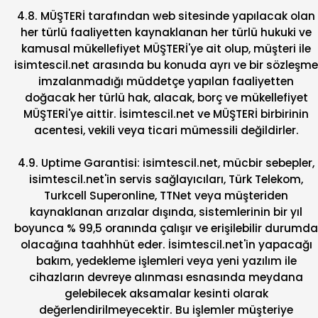
4.8. MÜŞTERİ tarafından web sitesinde yapılacak olan
her türlü faaliyetten kaynaklanan her türlü hukuki ve
kamusal mükellefiyet MÜŞTERİ'ye ait olup, müşteri ile
isimtescil.net arasında bu konuda ayrı ve bir sözleşme
imzalanmadığı müddetçe yapılan faaliyetten
doğacak her türlü hak, alacak, borç ve mükellefiyet
MÜŞTERİ'ye aittir. İsimtescil.net ve MÜŞTERİ birbirinin
acentesi, vekili veya ticari mümessili değildirler.
4.9. Uptime Garantisi: isimtescil.net, mücbir sebepler,
isimtescil.net'in servis sağlayıcıları, Türk Telekom,
Turkcell Superonline, TTNet veya müşteriden
kaynaklanan arızalar dışında, sistemlerinin bir yıl
boyunca % 99,5 oranında çalışır ve erişilebilir durumda
olacağına taahhhüt eder. İsimtescil.net'in yapacağı
bakım, yedekleme işlemleri veya yeni yazılım ile
cihazların devreye alınması esnasında meydana
gelebilecek aksamalar kesinti olarak
değerlendirilmeyecektir. Bu işlemler müşteriye