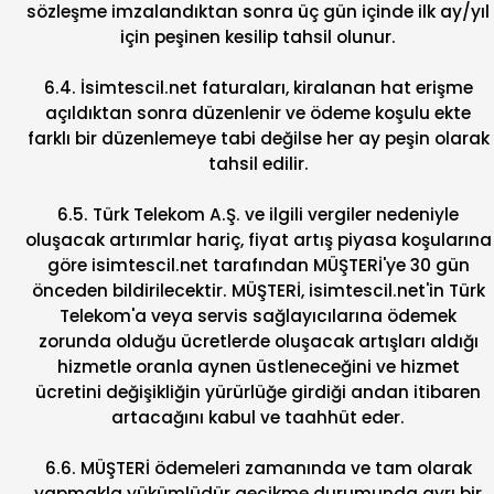
sözleşme imzalandıktan sonra üç gün içinde ilk ay/yıl
için peşinen kesilip tahsil olunur.
6.4. İsimtescil.net faturaları, kiralanan hat erişme
açıldıktan sonra düzenlenir ve ödeme koşulu ekte
farklı bir düzenlemeye tabi değilse her ay peşin olarak
tahsil edilir.
6.5. Türk Telekom A.Ş. ve ilgili vergiler nedeniyle
oluşacak artırımlar hariç, fiyat artış piyasa koşularına
göre isimtescil.net tarafından MÜŞTERİ'ye 30 gün
önceden bildirilecektir. MÜŞTERİ, isimtescil.net'in Türk
Telekom'a veya servis sağlayıcılarına ödemek
zorunda olduğu ücretlerde oluşacak artışları aldığı
hizmetle oranla aynen üstleneceğini ve hizmet
ücretini değişikliğin yürürlüğe girdiği andan itibaren
artacağını kabul ve taahhüt eder.
6.6. MÜŞTERİ ödemeleri zamanında ve tam olarak
yapmakla yükümlüdür gecikme durumunda ayrı bir