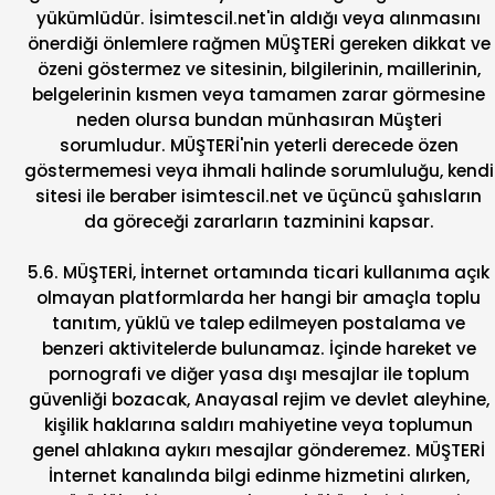
yükümlüdür. İsimtescil.net'in aldığı veya alınmasını
önerdiği önlemlere rağmen MÜŞTERİ gereken dikkat ve
özeni göstermez ve sitesinin, bilgilerinin, maillerinin,
belgelerinin kısmen veya tamamen zarar görmesine
neden olursa bundan münhasıran Müşteri
sorumludur. MÜŞTERİ'nin yeterli derecede özen
göstermemesi veya ihmali halinde sorumluluğu, kendi
sitesi ile beraber isimtescil.net ve üçüncü şahısların
da göreceği zararların tazminini kapsar.
5.6. MÜŞTERİ, İnternet ortamında ticari kullanıma açık
olmayan platformlarda her hangi bir amaçla toplu
tanıtım, yüklü ve talep edilmeyen postalama ve
benzeri aktivitelerde bulunamaz. İçinde hareket ve
pornografi ve diğer yasa dışı mesajlar ile toplum
güvenliği bozacak, Anayasal rejim ve devlet aleyhine,
kişilik haklarına saldırı mahiyetine veya toplumun
genel ahlakına aykırı mesajlar gönderemez. MÜŞTERİ
İnternet kanalında bilgi edinme hizmetini alırken,