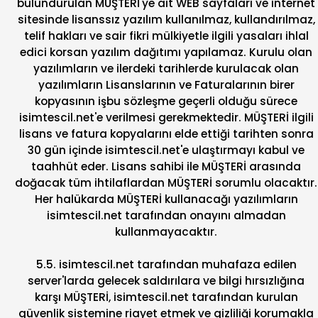
bulundurulan MÜŞTERİ'ye ait WEB sayfaları ve internet
sitesinde lisanssız yazılım kullanılmaz, kullandırılmaz,
telif hakları ve sair fikri mülkiyetle ilgili yasaları ihlal
edici korsan yazılım dağıtımı yapılamaz. Kurulu olan
yazılımların ve ilerdeki tarihlerde kurulacak olan
yazılımların Lisanslarının ve Faturalarının birer
kopyasının işbu sözleşme geçerli olduğu sürece
isimtescil.net'e verilmesi gerekmektedir. MÜŞTERİ ilgili
lisans ve fatura kopyalarını elde ettiği tarihten sonra
30 gün içinde isimtescil.net'e ulaştırmayı kabul ve
taahhüt eder. Lisans sahibi ile MÜŞTERİ arasında
doğacak tüm ihtilaflardan MÜŞTERİ sorumlu olacaktır.
Her halükarda MÜŞTERİ kullanacağı yazılımların
isimtescil.net tarafından onayını almadan
kullanmayacaktır.
5.5. isimtescil.net tarafından muhafaza edilen
server'larda gelecek saldırılara ve bilgi hırsızlığına
karşı MÜŞTERİ, isimtescil.net tarafından kurulan
güvenlik sistemine riayet etmek ve gizliliği korumakla