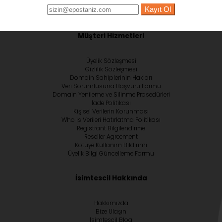
Kayıt Ol
Müşteri Hizmetleri
Üyelik Sözleşmesi
Gizlilik Sözleşmesi
Domain Sahiplerinin Hakları
Veri Sorumlusuna Başvuru Formu
Domain Yenileme ve Silinme Prosedürleri
İade Politikası
Kişisel Verilerin Korunması
Who is Verileri Hatırlatma Politikası
Registrant Bilgilendirme
Reseller Agreement
Kötüye Kullanım Bildirimi
Üyelik Bilgi Güncelleme Formu
İsimtescil Hakkında
Hakkımızda
Bize Ulaşın
İsimtescil Blog