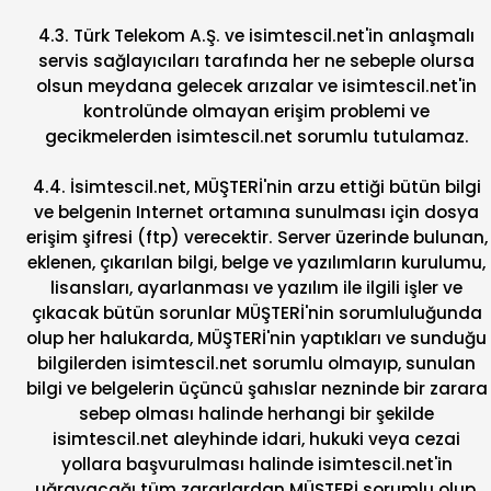
4.3. Türk Telekom A.Ş. ve isimtescil.net'in anlaşmalı
servis sağlayıcıları tarafında her ne sebeple olursa
olsun meydana gelecek arızalar ve isimtescil.net'in
kontrolünde olmayan erişim problemi ve
gecikmelerden isimtescil.net sorumlu tutulamaz.
4.4. İsimtescil.net, MÜŞTERİ'nin arzu ettiği bütün bilgi
ve belgenin Internet ortamına sunulması için dosya
erişim şifresi (ftp) verecektir. Server üzerinde bulunan,
eklenen, çıkarılan bilgi, belge ve yazılımların kurulumu,
lisansları, ayarlanması ve yazılım ile ilgili işler ve
çıkacak bütün sorunlar MÜŞTERİ'nin sorumluluğunda
olup her halukarda, MÜŞTERİ'nin yaptıkları ve sunduğu
bilgilerden isimtescil.net sorumlu olmayıp, sunulan
bilgi ve belgelerin üçüncü şahıslar nezninde bir zarara
sebep olması halinde herhangi bir şekilde
isimtescil.net aleyhinde idari, hukuki veya cezai
yollara başvurulması halinde isimtescil.net'in
uğrayacağı tüm zararlardan MÜŞTERİ sorumlu olup,