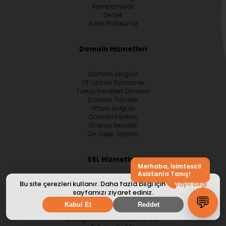
Kampanyalar
Destek
Kalite Politikamız
Domain Hizmetleri
Domain Sorgula
TR Uzantılı Domainler
Türkçe Karakterli Domain
Domain Transfer
Whoİs Sorgula
Domain Fiyatları
Ücretsiz Servisler
Ön Talep Sayfası
SSL Hizmetleri
Bu site çerezleri kullanır. Daha fazla bilgi için
detaylı bilgi
TrustSafe Pro
sayfamızı ziyaret ediniz.
TrustSafe WildCard
💬
TrustSafe BusinessPRO
Kabul Et
Reddet
E-Tuğra Standart SSL
E-Tuğra Standart Wildcard SSL