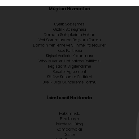
Müşteri Hizmetleri
Üyelik Sözleşmesi
Gizlilik Sözleşmesi
Domain Sahiplerinin Hakları
Veri Sorumlusuna Başvuru Formu
Domain Yenileme ve Silinme Prosedürleri
İade Politikası
Kişisel Verilerin Korunması
Who is Verileri Hatırlatma Politikası
Registrant Bilgilendirme
Reseller Agreement
Kötüye Kullanım Bildirimi
Üyelik Bilgi Güncelleme Formu
İsimtescil Hakkında
Hakkımızda
Bize Ulaşın
İsimtescil Blog
Kampanyalar
Destek