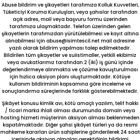
Abuse bildirim ve şikayetleri tarafımıza Kolluk Kuvvetleri,
Tüketiciyi Koruma Kuruluşları, veya şahıslar tarafından
açık adres, mail veya başvuru formu üzerinden
tarafımıza ulaşmaktadır. Telefon üzerinden gelen
şikayetlerin tarafımızdan yürütülebilmesi ve kayıt altına
alınabilmesi için abuse@isimtescil.net mail adresine
yazılı olarak bildirim yapılması talep edilmektedir.
Bildirilen tüm şikayetler ve suiistimaller, yetkili ekibimiz
veya avukatlarımız tarafından 2 (iki) iş günü içinde
değerlendirmeye alınmakta ve çözüme kavuşturulması
için hızlıca aksiyon planı oluşturmaktadır. Kötüye
kullanım bildiriminin kapsamına göre inceleme ve
sonuçlandırma süreçlerinde farklılık gösterebilmektedir.
Şikâyet konusu kimlik avı, kötü amaçlı yazılım, telif hakkı
/ ticari marka ihlali olması durumunda domain veya
hosting hizmeti müşterinin aksiyon alması beklenmeden
kapatılmaktadır. Diğer şahsi şikâyet türleri ya da resmi
mahkeme kararları ürün sahiplerine gönderilerek 24 saat
içerisinde aksiyon almaları gerektiğinin bildirimi