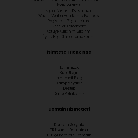
Domain Yenileme ve Silinme Prosedürleri
İade Politikası
Kişisel Verilerin Korunması
Who is Verileri Hatırlatma Politikası
Registrant Bilgilendirme
Reseller Agreement
Kötüye Kullanım Bildirimi
Üyelik Bilgi Güncelleme Formu
İsimtescil Hakkında
Hakkımızda
Bize Ulaşın
İsimtescil Blog
Kampanyalar
Destek
Kalite Politikamız
Domain Hizmetleri
Domain Sorgula
TR Uzantılı Domainler
Türkçe Karakterli Domain