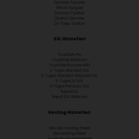
Domain Transfer
Whoİs Sorgula
Domain Fiyatları
Ücretsiz Servisler
Ön Talep Sayfası
SSL Hizmetleri
TrustSafe Pro
TrustSafe WildCard
TrustSafe BusinessPRO
E-Tuğra Standart SSL
E-Tuğra Standart Wildcard SSL
E-Tuğra EV SSL
E-Tuğra Premium SSL
RapidSSL
Rapid SSL Wildcard
Hosting Hizmetleri
Mini Eko Hosting Paketi
Eko Hosting Paketi
Super Eko Hosting Paketi