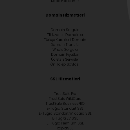
Kalite Politikamız
Domain Hizmetleri
Domain Sorgula
TR Uzantılı Domainler
Türkçe Karakterli Domain
Domain Transfer
Whoİs Sorgula
Domain Fiyatları
Ücretsiz Servisler
Ön Talep Sayfası
SSL Hizmetleri
TrustSafe Pro
TrustSafe WildCard
TrustSafe BusinessPRO
E-Tuğra Standart SSL
E-Tuğra Standart Wildcard SSL
E-Tuğra EV SSL
E-Tuğra Premium SSL
RapidSSL