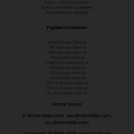
Sanal – Cloud Sunucular
Sunucu Kiralama Sözleşmesi
Datacenter (Veri Merkezi)
Popüler Domainler
.COM Domain Satın Al
.NET Domain Satın Al
.ORG Domain Satın Al
.TR Domain Satın Al
.COM.TR Domain Satın Al
.TOP Domain Satın Al
.DE Domain Satın Al
.XYZ Domain Satın Al
.NET.TR Domain Satın Al
.ORG.TR Domain Satın Al
.AV.TR Domain Satın Al
Name Server
tr.dnsenable.com , eu.dnsenable.com,
us.dnsenable.com
Copyright © 1998-2026 IsimTescil.net