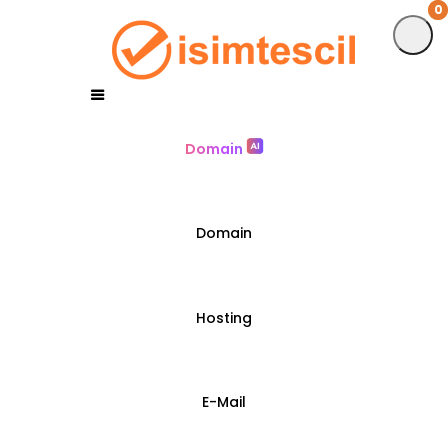
0
0
Domain
Domain
Hosting
E-Mail