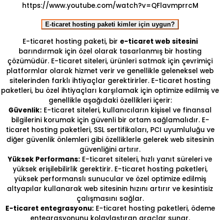
https://www.youtube.com/watch?v=QFlavmprrcM
E-ticaret hosting paketi kimler için uygun?
E-ticaret hosting paketi, bir
e-ticaret web sitesini
barındırmak için özel olarak tasarlanmış bir hosting
çözümüdür. E-ticaret siteleri, ürünleri satmak için çevrimiçi
platformlar olarak hizmet verir ve genellikle geleneksel web
sitelerinden farklı ihtiyaçlar gerektirirler. E-ticaret hosting
paketleri, bu özel ihtiyaçları karşılamak için optimize edilmiş ve
genellikle aşağıdaki özellikleri içerir:
Güvenlik:
E-ticaret siteleri, kullanıcıların kişisel ve finansal
bilgilerini korumak için güvenli bir ortam sağlamalıdır. E-
ticaret hosting paketleri, SSL sertifikaları, PCI uyumluluğu ve
diğer güvenlik önlemleri gibi özelliklerle gelerek web sitesinin
güvenliğini artırır.
Yüksek Performans:
E-ticaret siteleri, hızlı yanıt süreleri ve
yüksek erişilebilirlik gerektirir. E-ticaret hosting paketleri,
yüksek performanslı sunucular ve özel optimize edilmiş
altyapılar kullanarak web sitesinin hızını artırır ve kesintisiz
çalışmasını sağlar.
E-ticaret entegrasyonu:
E-ticaret hosting paketleri, ödeme
entegrasyonunu kolaylaştıran araçlar sunar.