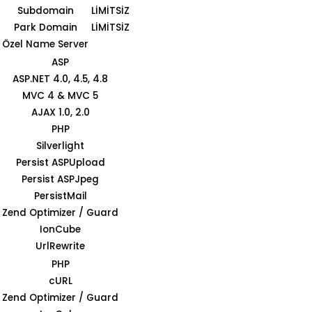
Subdomain
LİMİTSİZ
Park Domain
LİMİTSİZ
Özel Name Server
ASP
ASP.NET 4.0, 4.5, 4.8
MVC 4 & MVC 5
AJAX 1.0, 2.0
PHP
Silverlight
Persist ASPUpload
Persist ASPJpeg
PersistMail
Zend Optimizer / Guard
IonCube
UrlRewrite
PHP
cURL
Zend Optimizer / Guard