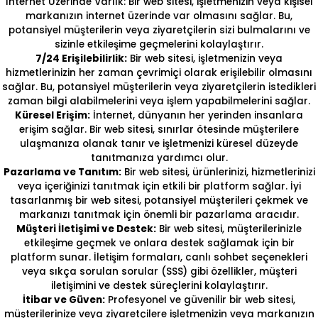
İnternet Üzerinde Varlık: Bir web sitesi, işletmenizin veya kişisel
markanızın internet üzerinde var olmasını sağlar. Bu,
potansiyel müşterilerin veya ziyaretçilerin sizi bulmalarını ve
sizinle etkileşime geçmelerini kolaylaştırır.
7/24 Erişilebilirlik:
Bir web sitesi, işletmenizin veya
hizmetlerinizin her zaman çevrimiçi olarak erişilebilir olmasını
sağlar. Bu, potansiyel müşterilerin veya ziyaretçilerin istedikleri
zaman bilgi alabilmelerini veya işlem yapabilmelerini sağlar.
Küresel Erişim:
İnternet, dünyanın her yerinden insanlara
erişim sağlar. Bir web sitesi, sınırlar ötesinde müşterilere
ulaşmanıza olanak tanır ve işletmenizi küresel düzeyde
tanıtmanıza yardımcı olur.
Pazarlama ve Tanıtım:
Bir web sitesi, ürünlerinizi, hizmetlerinizi
veya içeriğinizi tanıtmak için etkili bir platform sağlar. İyi
tasarlanmış bir web sitesi, potansiyel müşterileri çekmek ve
markanızı tanıtmak için önemli bir pazarlama aracıdır.
Müşteri İletişimi ve Destek:
Bir web sitesi, müşterilerinizle
etkileşime geçmek ve onlara destek sağlamak için bir
platform sunar. İletişim formaları, canlı sohbet seçenekleri
veya sıkça sorulan sorular (SSS) gibi özellikler, müşteri
iletişimini ve destek süreçlerini kolaylaştırır.
İtibar ve Güven:
Profesyonel ve güvenilir bir web sitesi,
müşterilerinize veya ziyaretçilere işletmenizin veya markanızın