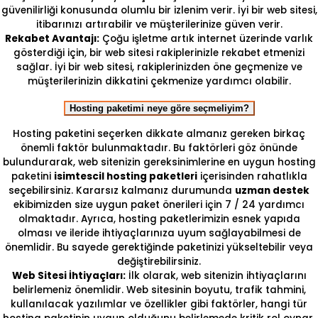
güvenilirliği konusunda olumlu bir izlenim verir. İyi bir web sitesi,
itibarınızı artırabilir ve müşterilerinize güven verir.
Rekabet Avantajı:
Çoğu işletme artık internet üzerinde varlık
gösterdiği için, bir web sitesi rakiplerinizle rekabet etmenizi
sağlar. İyi bir web sitesi, rakiplerinizden öne geçmenize ve
müşterilerinizin dikkatini çekmenize yardımcı olabilir.
Hosting paketimi neye göre seçmeliyim?
Hosting paketini seçerken dikkate almanız gereken birkaç
önemli faktör bulunmaktadır. Bu faktörleri göz önünde
bulundurarak, web sitenizin gereksinimlerine en uygun hosting
paketini
isimtescil hosting paketleri
içerisinden rahatlıkla
seçebilirsiniz. Kararsız kalmanız durumunda
uzman destek
ekibimizden size uygun paket önerileri için 7 / 24 yardımcı
olmaktadır. Ayrıca, hosting paketlerimizin esnek yapıda
olması ve ileride ihtiyaçlarınıza uyum sağlayabilmesi de
önemlidir. Bu sayede gerektiğinde paketinizi yükseltebilir veya
değiştirebilirsiniz.
Web Sitesi İhtiyaçları:
İlk olarak, web sitenizin ihtiyaçlarını
belirlemeniz önemlidir. Web sitesinin boyutu, trafik tahmini,
kullanılacak yazılımlar ve özellikler gibi faktörler, hangi tür