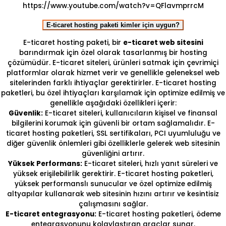
https://www.youtube.com/watch?v=QFlavmprrcM
E-ticaret hosting paketi kimler için uygun?
E-ticaret hosting paketi, bir
e-ticaret web sitesini
barındırmak için özel olarak tasarlanmış bir hosting
çözümüdür. E-ticaret siteleri, ürünleri satmak için çevrimiçi
platformlar olarak hizmet verir ve genellikle geleneksel web
sitelerinden farklı ihtiyaçlar gerektirirler. E-ticaret hosting
paketleri, bu özel ihtiyaçları karşılamak için optimize edilmiş ve
genellikle aşağıdaki özellikleri içerir:
Güvenlik:
E-ticaret siteleri, kullanıcıların kişisel ve finansal
bilgilerini korumak için güvenli bir ortam sağlamalıdır. E-
ticaret hosting paketleri, SSL sertifikaları, PCI uyumluluğu ve
diğer güvenlik önlemleri gibi özelliklerle gelerek web sitesinin
güvenliğini artırır.
Yüksek Performans:
E-ticaret siteleri, hızlı yanıt süreleri ve
yüksek erişilebilirlik gerektirir. E-ticaret hosting paketleri,
yüksek performanslı sunucular ve özel optimize edilmiş
altyapılar kullanarak web sitesinin hızını artırır ve kesintisiz
çalışmasını sağlar.
E-ticaret entegrasyonu:
E-ticaret hosting paketleri, ödeme
entegrasyonunu kolaylaştıran araçlar sunar.