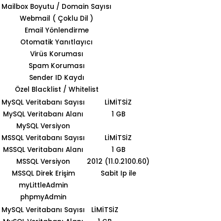
Mailbox Boyutu / Domain Sayısı
Webmail ( Çoklu Dil )
Email Yönlendirme
Otomatik Yanıtlayıcı
Virüs Koruması
Spam Koruması
Sender ID Kaydı
Özel Blacklist / Whitelist
MySQL Veritabanı Sayısı
LİMİTSİZ
MySQL Veritabanı Alanı
1 GB
MySQL Versiyon
MSSQL Veritabanı Sayısı
LİMİTSİZ
MSSQL Veritabanı Alanı
1 GB
MSSQL Versiyon
2012 (11.0.2100.60)
MSSQL Direk Erişim
Sabit Ip ile
myLittleAdmin
phpmyAdmin
MySQL Veritabanı Sayısı
LİMİTSİZ