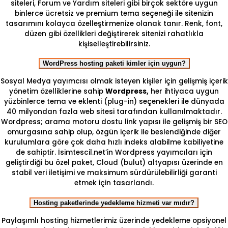
siteleri, Forum ve Yardım siteleri gibi birçok sektöre uygun
binlerce ücretsiz ve premium tema seçeneği ile sitenizin
tasarımını kolayca özelleştirmenize olanak tanır. Renk, font,
düzen gibi özellikleri değiştirerek sitenizi rahatlıkla
kişiselleştirebilirsiniz.
WordPress hosting paketi kimler için uygun?
Sosyal Medya yayımcısı olmak isteyen kişiler için gelişmiş içerik
yönetim özelliklerine sahip
Wordpress,
her ihtiyaca uygun
yüzbinlerce tema ve eklenti (plug-in) seçenekleri ile dünyada
40 milyondan fazla web sitesi tarafından kullanılmaktadır.
Wordpress; arama motoru dostu link yapısı ile gelişmiş bir SEO
omurgasına sahip olup, özgün içerik ile beslendiğinde diğer
kurulumlara göre çok daha hızlı indeks alabilme kabiliyetine
de sahiptir. İsimtescil.net’in Wordpress yayımcıları için
geliştirdiği bu özel paket, Cloud (bulut) altyapısı üzerinde en
stabil veri iletişimi ve maksimum sürdürülebilirliği garanti
etmek için tasarlandı.
Hosting paketlerinde yedekleme hizmeti var mıdır?
Paylaşımlı hosting hizmetlerimiz üzerinde yedekleme opsiyonel