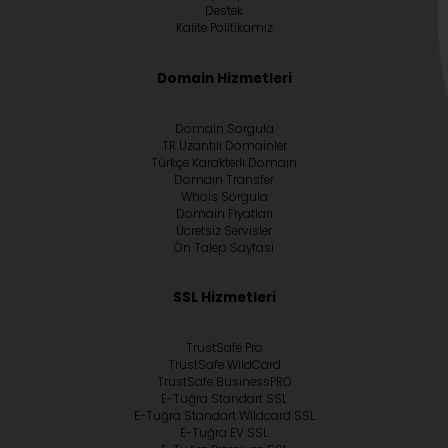
Destek
Kalite Politikamız
Domain Hizmetleri
Domain Sorgula
TR Uzantılı Domainler
Türkçe Karakterli Domain
Domain Transfer
Whoİs Sorgula
Domain Fiyatları
Ücretsiz Servisler
Ön Talep Sayfası
SSL Hizmetleri
TrustSafe Pro
TrustSafe WildCard
TrustSafe BusinessPRO
E-Tuğra Standart SSL
E-Tuğra Standart Wildcard SSL
E-Tuğra EV SSL