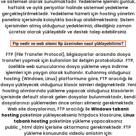
ve sistemsel olarak sunulmaktadır. Yedekleme işlemini günlük,
haftalık ve aylık periyotlar halinde sistemsel yedekleme
gerçekleştirilmektedir. Yedekleme hizmeti için hosting yönetim
paneliniz içerisinde kolaylıkla backup alabilmektesiniz. Sistem
içerisinden almış olduğunuz yedeklerinizi, dilediğiniz zaman
ücretsiz olarak yükleyebilir ve destek talep edebilirsiniz.
Ftp nedir ve web sitemi ftp üzerinden nasıl yükleyebilirim?
FTP (File Transfer Protocol), bilgisayarlar arasında dosya
transferi yapmak için kullanılan bir iletişim protokolüdür. FTP,
özellikle web sunucularına dosya yükleme veya indirme
işlemleri için yaygın olarak kullanılır. Kullanmış olduğunuz
hosting (Windows, Linux) platformuna göre, FTP aracılığı ile
dosya yükleyecek olduğunuz klasör isimleri değişmektedir. Yeni
hosting alımlarında yükleme yapacak olduğunuz klasörlerin
içerisinde default olarak gelen dosyalar bulunmaktadır, kendi
dosyalarınızı yüklemeden önce onları silmeniz gerekmektedir.
Web site dosyalarınızı, FTP aracılığı ile
Windows tabanlı
hosting
paketinize yükleyecekseniz httpdocs klasörüne,
Linux
tabanlı hosting
paketinize yükleme yapacaksanız
public_html dizini içerisine aktarmanız gerekmektedir. FTP
yükleme konusunda videolu anlatım için: