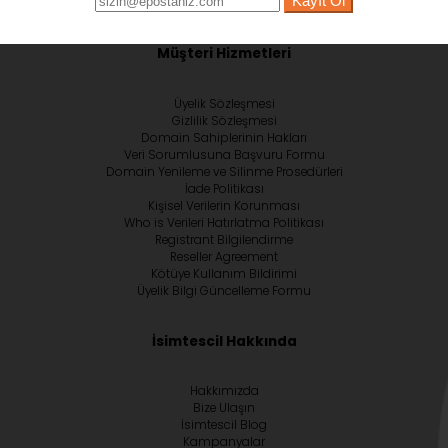
Kayıt Ol
Müşteri Hizmetleri
Üyelik Sözleşmesi
Gizlilik Sözleşmesi
Domain Sahiplerinin Hakları
Veri Sorumlusuna Başvuru Formu
Domain Yenileme ve Silinme Prosedürleri
İade Politikası
Kişisel Verilerin Korunması
Who is Verileri Hatırlatma Politikası
Registrant Bilgilendirme
Reseller Agreement
Kötüye Kullanım Bildirimi
Üyelik Bilgi Güncelleme Formu
İsimtescil Hakkında
Hakkımızda
Bize Ulaşın
İsimtescil Blog
Kampanyalar