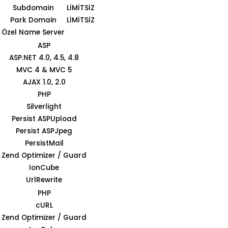
Subdomain
LİMİTSİZ
Park Domain
LİMİTSİZ
Özel Name Server
ASP
ASP.NET 4.0, 4.5, 4.8
MVC 4 & MVC 5
AJAX 1.0, 2.0
PHP
Silverlight
Persist ASPUpload
Persist ASPJpeg
PersistMail
Zend Optimizer / Guard
IonCube
UrlRewrite
PHP
cURL
Zend Optimizer / Guard