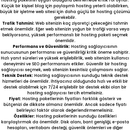
hosting paketinin uygun olduğunu belirlemede kritik rol oynar.
Küçük bir kişisel blog için paylaşımlı hosting yeterli olabilirken,
büyük bir işletme web sitesi için daha güçlü bir hosting çözümü
gerekebilir.
Trafik Tahmini:
Web sitenizin kaç ziyaretçi çekeceğini tahmin
etmek önemlidir. Eğer web sitenizin yoğun bir trafiği varsa veya
bekliyorsanız, yüksek performanslı bir hosting paketi seçmek
önemlidir.
Performans ve Güvenilirlik:
Hosting sağlayıcısının
sunucusunun performansı ve güvenilirliği kritik öneme sahiptir.
Hızlı yanıt süreleri ve yüksek erişilebilirlik, web sitenizin kullanıcı
deneyimini ve SEO performansını etkiler. Güvenilir bir hosting
sağlayıcısı seçmek, web sitenizin kesintisiz çalışmasını sağlar.
Teknik Destek:
Hosting sağlayıcısının sunduğu teknik destek
hizmetleri de önemlidir. İhtiyacınız olduğunda hızlı ve etkili bir
destek alabilmek için 7/24 erişilebilir bir destek ekibi olan bir
hosting sağlayıcısı tercih etmelisiniz.
Fiyat:
Hosting paketlerinin fiyatları farklılık gösterir ve
bütçenizi de dikkate almanız önemlidir. Ancak sadece fiyatı
belirleyici faktör olarak değerlendirmemelisiniz.
Özellikler:
Hosting paketlerinin sunduğu özellikleri
karşılaştırmak da önemlidir. Disk alanı, bant genişliği, e-posta
hesapları, veritabanı desteği, güvenlik önlemleri ve diğer