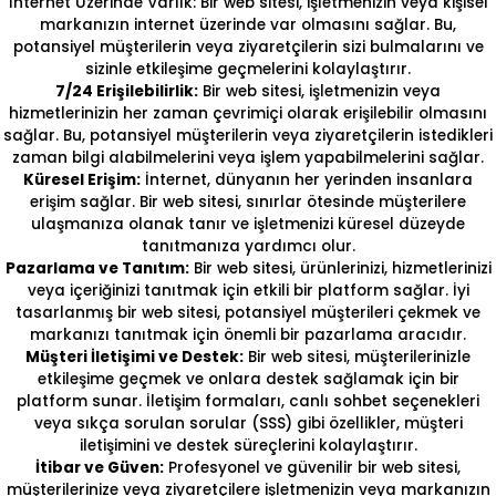
İnternet Üzerinde Varlık: Bir web sitesi, işletmenizin veya kişisel
markanızın internet üzerinde var olmasını sağlar. Bu,
potansiyel müşterilerin veya ziyaretçilerin sizi bulmalarını ve
sizinle etkileşime geçmelerini kolaylaştırır.
7/24 Erişilebilirlik:
Bir web sitesi, işletmenizin veya
hizmetlerinizin her zaman çevrimiçi olarak erişilebilir olmasını
sağlar. Bu, potansiyel müşterilerin veya ziyaretçilerin istedikleri
zaman bilgi alabilmelerini veya işlem yapabilmelerini sağlar.
Küresel Erişim:
İnternet, dünyanın her yerinden insanlara
erişim sağlar. Bir web sitesi, sınırlar ötesinde müşterilere
ulaşmanıza olanak tanır ve işletmenizi küresel düzeyde
tanıtmanıza yardımcı olur.
Pazarlama ve Tanıtım:
Bir web sitesi, ürünlerinizi, hizmetlerinizi
veya içeriğinizi tanıtmak için etkili bir platform sağlar. İyi
tasarlanmış bir web sitesi, potansiyel müşterileri çekmek ve
markanızı tanıtmak için önemli bir pazarlama aracıdır.
Müşteri İletişimi ve Destek:
Bir web sitesi, müşterilerinizle
etkileşime geçmek ve onlara destek sağlamak için bir
platform sunar. İletişim formaları, canlı sohbet seçenekleri
veya sıkça sorulan sorular (SSS) gibi özellikler, müşteri
iletişimini ve destek süreçlerini kolaylaştırır.
İtibar ve Güven:
Profesyonel ve güvenilir bir web sitesi,
müşterilerinize veya ziyaretçilere işletmenizin veya markanızın