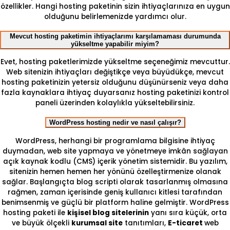
özellikler. Hangi hosting paketinin sizin ihtiyaçlarınıza en uygun
olduğunu belirlemenizde yardımcı olur.
Mevcut hosting paketimin ihtiyaçlarımı karşılamaması durumunda
yükseltme yapabilir miyim?
Evet, hosting paketlerimizde yükseltme seçeneğimiz mevcuttur.
Web sitenizin ihtiyaçları değiştikçe veya büyüdükçe, mevcut
hosting paketinizin yetersiz olduğunu düşünürseniz veya daha
fazla kaynaklara ihtiyaç duyarsanız hosting paketinizi kontrol
paneli üzerinden kolaylıkla yükseltebilirsiniz.
WordPress hosting nedir ve nasıl çalışır?
WordPress, herhangi bir programlama bilgisine ihtiyaç
duymadan, web site yapmaya ve yönetmeye imkân sağlayan
açık kaynak kodlu (CMS) içerik yönetim sistemidir. Bu yazılım,
sitenizin hemen hemen her yönünü özelleştirmenize olanak
sağlar. Başlangıçta blog scripti olarak tasarlanmış olmasına
rağmen, zaman içerisinde geniş kullanıcı kitlesi tarafından
benimsenmiş ve güçlü bir platform haline gelmiştir. WordPress
hosting paketi ile
kişisel blog sitelerinin
yanı sıra küçük, orta
ve büyük ölçekli
kurumsal site
tanıtımları,
E-ticaret
web