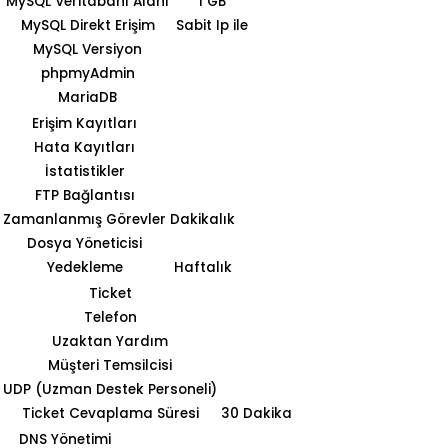
MySQL Veritabanı Alanı
1 GB
MySQL Direkt Erişim
Sabit Ip ile
MySQL Versiyon
phpmyAdmin
MariaDB
Erişim Kayıtları
Hata Kayıtları
İstatistikler
FTP Bağlantısı
Zamanlanmış Görevler
Dakikalık
Dosya Yöneticisi
Yedekleme
Haftalık
Ticket
Telefon
Uzaktan Yardım
Müşteri Temsilcisi
UDP (Uzman Destek Personeli)
Ticket Cevaplama Süresi
30 Dakika
DNS Yönetimi