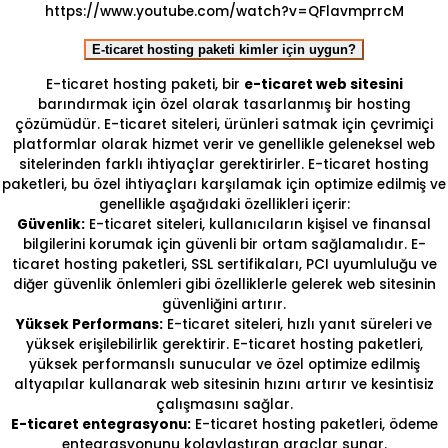
https://www.youtube.com/watch?v=QFlavmprrcM
E-ticaret hosting paketi kimler için uygun?
E-ticaret hosting paketi, bir
e-ticaret web sitesini
barındırmak için özel olarak tasarlanmış bir hosting
çözümüdür. E-ticaret siteleri, ürünleri satmak için çevrimiçi
platformlar olarak hizmet verir ve genellikle geleneksel web
sitelerinden farklı ihtiyaçlar gerektirirler. E-ticaret hosting
paketleri, bu özel ihtiyaçları karşılamak için optimize edilmiş ve
genellikle aşağıdaki özellikleri içerir:
Güvenlik:
E-ticaret siteleri, kullanıcıların kişisel ve finansal
bilgilerini korumak için güvenli bir ortam sağlamalıdır. E-
ticaret hosting paketleri, SSL sertifikaları, PCI uyumluluğu ve
diğer güvenlik önlemleri gibi özelliklerle gelerek web sitesinin
güvenliğini artırır.
Yüksek Performans:
E-ticaret siteleri, hızlı yanıt süreleri ve
yüksek erişilebilirlik gerektirir. E-ticaret hosting paketleri,
yüksek performanslı sunucular ve özel optimize edilmiş
altyapılar kullanarak web sitesinin hızını artırır ve kesintisiz
çalışmasını sağlar.
E-ticaret entegrasyonu:
E-ticaret hosting paketleri, ödeme
entegrasyonunu kolaylaştıran araçlar sunar.