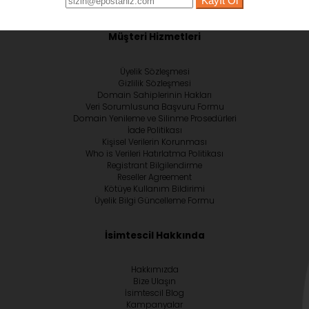
Kayıt Ol
Müşteri Hizmetleri
Üyelik Sözleşmesi
Gizlilik Sözleşmesi
Domain Sahiplerinin Hakları
Veri Sorumlusuna Başvuru Formu
Domain Yenileme ve Silinme Prosedürleri
İade Politikası
Kişisel Verilerin Korunması
Who is Verileri Hatırlatma Politikası
Registrant Bilgilendirme
Reseller Agreement
Kötüye Kullanım Bildirimi
Üyelik Bilgi Güncelleme Formu
İsimtescil Hakkında
Hakkımızda
Bize Ulaşın
İsimtescil Blog
Kampanyalar