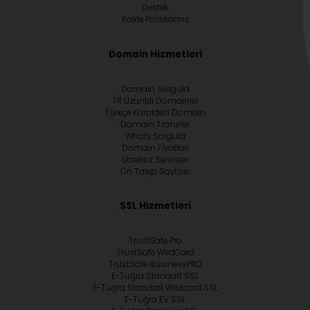
Destek
Kalite Politikamız
Domain Hizmetleri
Domain Sorgula
TR Uzantılı Domainler
Türkçe Karakterli Domain
Domain Transfer
Whoİs Sorgula
Domain Fiyatları
Ücretsiz Servisler
Ön Talep Sayfası
SSL Hizmetleri
TrustSafe Pro
TrustSafe WildCard
TrustSafe BusinessPRO
E-Tuğra Standart SSL
E-Tuğra Standart Wildcard SSL
E-Tuğra EV SSL