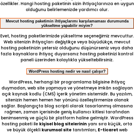
özellikler. Hangi hosting paketinin sizin ihtiyaçlarınıza en uygun
olduğunu belirlemenizde yardımcı olur.
Mevcut hosting paketimin ihtiyaçlarımı karşılamaması durumunda
yükseltme yapabilir miyim?
Evet, hosting paketlerimizde yükseltme seçeneğimiz mevcuttur.
Web sitenizin ihtiyaçları değiştikçe veya büyüdükçe, mevcut
hosting paketinizin yetersiz olduğunu düşünürseniz veya daha
fazla kaynaklara ihtiyaç duyarsanız hosting paketinizi kontrol
paneli üzerinden kolaylıkla yükseltebilirsiniz.
WordPress hosting nedir ve nasıl çalışır?
WordPress, herhangi bir programlama bilgisine ihtiyaç
duymadan, web site yapmaya ve yönetmeye imkân sağlayan
açık kaynak kodlu (CMS) içerik yönetim sistemidir. Bu yazılım,
sitenizin hemen hemen her yönünü özelleştirmenize olanak
sağlar. Başlangıçta blog scripti olarak tasarlanmış olmasına
rağmen, zaman içerisinde geniş kullanıcı kitlesi tarafından
benimsenmiş ve güçlü bir platform haline gelmiştir. WordPress
hosting paketi ile
kişisel blog sitelerinin
yanı sıra küçük, orta
ve büyük ölçekli
kurumsal site
tanıtımları,
E-ticaret
web