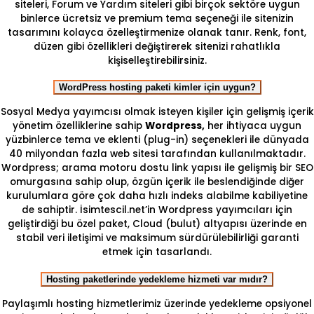
siteleri, Forum ve Yardım siteleri gibi birçok sektöre uygun
binlerce ücretsiz ve premium tema seçeneği ile sitenizin
tasarımını kolayca özelleştirmenize olanak tanır. Renk, font,
düzen gibi özellikleri değiştirerek sitenizi rahatlıkla
kişiselleştirebilirsiniz.
WordPress hosting paketi kimler için uygun?
Sosyal Medya yayımcısı olmak isteyen kişiler için gelişmiş içerik
yönetim özelliklerine sahip
Wordpress,
her ihtiyaca uygun
yüzbinlerce tema ve eklenti (plug-in) seçenekleri ile dünyada
40 milyondan fazla web sitesi tarafından kullanılmaktadır.
Wordpress; arama motoru dostu link yapısı ile gelişmiş bir SEO
omurgasına sahip olup, özgün içerik ile beslendiğinde diğer
kurulumlara göre çok daha hızlı indeks alabilme kabiliyetine
de sahiptir. İsimtescil.net’in Wordpress yayımcıları için
geliştirdiği bu özel paket, Cloud (bulut) altyapısı üzerinde en
stabil veri iletişimi ve maksimum sürdürülebilirliği garanti
etmek için tasarlandı.
Hosting paketlerinde yedekleme hizmeti var mıdır?
Paylaşımlı hosting hizmetlerimiz üzerinde yedekleme opsiyonel