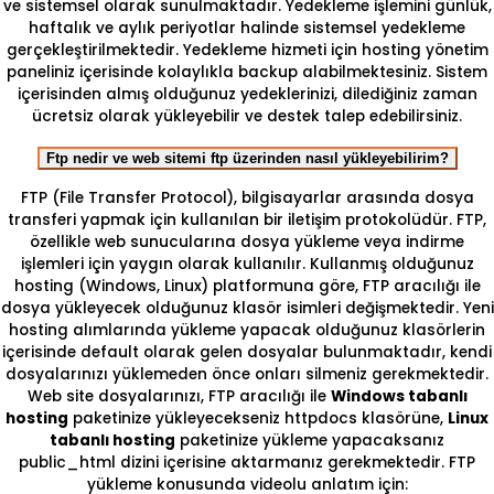
ve sistemsel olarak sunulmaktadır. Yedekleme işlemini günlük,
haftalık ve aylık periyotlar halinde sistemsel yedekleme
gerçekleştirilmektedir. Yedekleme hizmeti için hosting yönetim
paneliniz içerisinde kolaylıkla backup alabilmektesiniz. Sistem
içerisinden almış olduğunuz yedeklerinizi, dilediğiniz zaman
ücretsiz olarak yükleyebilir ve destek talep edebilirsiniz.
Ftp nedir ve web sitemi ftp üzerinden nasıl yükleyebilirim?
FTP (File Transfer Protocol), bilgisayarlar arasında dosya
transferi yapmak için kullanılan bir iletişim protokolüdür. FTP,
özellikle web sunucularına dosya yükleme veya indirme
işlemleri için yaygın olarak kullanılır. Kullanmış olduğunuz
hosting (Windows, Linux) platformuna göre, FTP aracılığı ile
dosya yükleyecek olduğunuz klasör isimleri değişmektedir. Yeni
hosting alımlarında yükleme yapacak olduğunuz klasörlerin
içerisinde default olarak gelen dosyalar bulunmaktadır, kendi
dosyalarınızı yüklemeden önce onları silmeniz gerekmektedir.
Web site dosyalarınızı, FTP aracılığı ile
Windows tabanlı
hosting
paketinize yükleyecekseniz httpdocs klasörüne,
Linux
tabanlı hosting
paketinize yükleme yapacaksanız
public_html dizini içerisine aktarmanız gerekmektedir. FTP
yükleme konusunda videolu anlatım için: