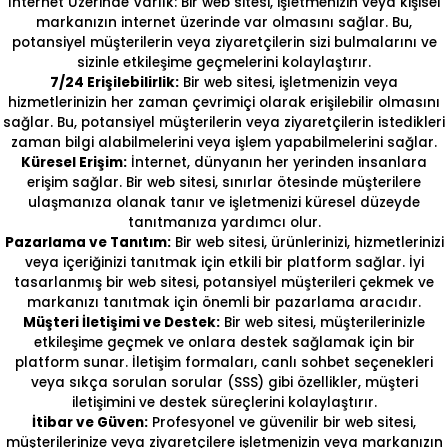
İnternet Üzerinde Varlık: Bir web sitesi, işletmenizin veya kişisel
markanızın internet üzerinde var olmasını sağlar. Bu,
potansiyel müşterilerin veya ziyaretçilerin sizi bulmalarını ve
sizinle etkileşime geçmelerini kolaylaştırır.
7/24 Erişilebilirlik:
Bir web sitesi, işletmenizin veya
hizmetlerinizin her zaman çevrimiçi olarak erişilebilir olmasını
sağlar. Bu, potansiyel müşterilerin veya ziyaretçilerin istedikleri
zaman bilgi alabilmelerini veya işlem yapabilmelerini sağlar.
Küresel Erişim:
İnternet, dünyanın her yerinden insanlara
erişim sağlar. Bir web sitesi, sınırlar ötesinde müşterilere
ulaşmanıza olanak tanır ve işletmenizi küresel düzeyde
tanıtmanıza yardımcı olur.
Pazarlama ve Tanıtım:
Bir web sitesi, ürünlerinizi, hizmetlerinizi
veya içeriğinizi tanıtmak için etkili bir platform sağlar. İyi
tasarlanmış bir web sitesi, potansiyel müşterileri çekmek ve
markanızı tanıtmak için önemli bir pazarlama aracıdır.
Müşteri İletişimi ve Destek:
Bir web sitesi, müşterilerinizle
etkileşime geçmek ve onlara destek sağlamak için bir
platform sunar. İletişim formaları, canlı sohbet seçenekleri
veya sıkça sorulan sorular (SSS) gibi özellikler, müşteri
iletişimini ve destek süreçlerini kolaylaştırır.
İtibar ve Güven:
Profesyonel ve güvenilir bir web sitesi,
müşterilerinize veya ziyaretçilere işletmenizin veya markanızın