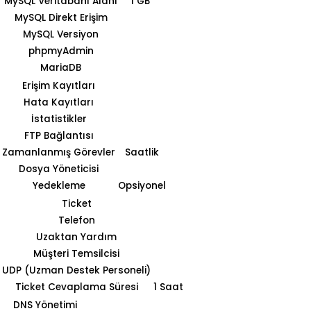
MySQL Veritabanı Alanı
1 GB
MySQL Direkt Erişim
MySQL Versiyon
phpmyAdmin
MariaDB
Erişim Kayıtları
Hata Kayıtları
İstatistikler
FTP Bağlantısı
Zamanlanmış Görevler
Saatlik
Dosya Yöneticisi
Yedekleme
Opsiyonel
Ticket
Telefon
Uzaktan Yardım
Müşteri Temsilcisi
UDP (Uzman Destek Personeli)
Ticket Cevaplama Süresi
1 Saat
DNS Yönetimi