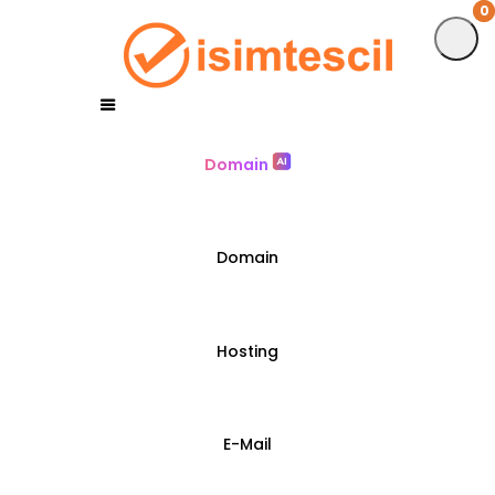
0
0
Domain
Domain
Hosting
E-Mail