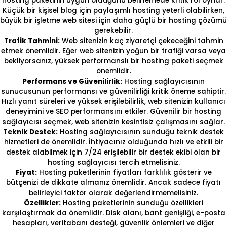
hosting paketinin uygun olduğunu belirlemede kritik rol oynar.
Küçük bir kişisel blog için paylaşımlı hosting yeterli olabilirken,
büyük bir işletme web sitesi için daha güçlü bir hosting çözümü
gerekebilir.
Trafik Tahmini:
Web sitenizin kaç ziyaretçi çekeceğini tahmin
etmek önemlidir. Eğer web sitenizin yoğun bir trafiği varsa veya
bekliyorsanız, yüksek performanslı bir hosting paketi seçmek
önemlidir.
Performans ve Güvenilirlik:
Hosting sağlayıcısının
sunucusunun performansı ve güvenilirliği kritik öneme sahiptir.
Hızlı yanıt süreleri ve yüksek erişilebilirlik, web sitenizin kullanıcı
deneyimini ve SEO performansını etkiler. Güvenilir bir hosting
sağlayıcısı seçmek, web sitenizin kesintisiz çalışmasını sağlar.
Teknik Destek:
Hosting sağlayıcısının sunduğu teknik destek
hizmetleri de önemlidir. İhtiyacınız olduğunda hızlı ve etkili bir
destek alabilmek için 7/24 erişilebilir bir destek ekibi olan bir
hosting sağlayıcısı tercih etmelisiniz.
Fiyat:
Hosting paketlerinin fiyatları farklılık gösterir ve
bütçenizi de dikkate almanız önemlidir. Ancak sadece fiyatı
belirleyici faktör olarak değerlendirmemelisiniz.
Özellikler:
Hosting paketlerinin sunduğu özellikleri
karşılaştırmak da önemlidir. Disk alanı, bant genişliği, e-posta
hesapları, veritabanı desteği, güvenlik önlemleri ve diğer