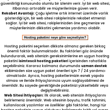
güvenilirliği konusunda olumlu bir izlenim verir. İyi bir web sitesi,
itibarınızı artırabilir ve müşterilerinize güven verir.
Rekabet Avantajı:
Çoğu işletme artık internet üzerinde varlık
gösterdiği için, bir web sitesi rakiplerinizle rekabet etmenizi
sağlar. İyi bir web sitesi, rakiplerinizden öne geçmenize ve
müşterilerinizin dikkatini çekmenize yardımcı olabilir.
Hosting paketimi neye göre seçmeliyim?
Hosting paketini seçerken dikkate almanız gereken birkaç
önemli faktör bulunmaktadır. Bu faktörleri göz önünde
bulundurarak, web sitenizin gereksinimlerine en uygun hosting
paketini
isimtescil hosting paketleri
içerisinden rahatlıkla
seçebilirsiniz. Kararsız kalmanız durumunda
uzman destek
ekibimizden size uygun paket önerileri için 7 / 24 yardımcı
olmaktadır. Ayrıca, hosting paketlerimizin esnek yapıda
olması ve ileride ihtiyaçlarınıza uyum sağlayabilmesi de
önemlidir. Bu sayede gerektiğinde paketinizi yükseltebilir veya
değiştirebilirsiniz.
Web Sitesi İhtiyaçları:
İlk olarak, web sitenizin ihtiyaçlarını
belirlemeniz önemlidir. Web sitesinin boyutu, trafik tahmini,
kullanılacak yazılımlar ve özellikler gibi faktörler, hangi tür