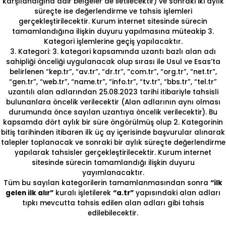
karşılandığına dair belgeler de iletilecektir) ve sonraki iki aylık
süreçte ise değerlendirme ve tahsis işlemleri
gerçekleştirilecektir. Kurum internet sitesinde sürecin
tamamlandığına ilişkin duyuru yapılmasına müteakip 3.
Kategori işlemlerine geçiş yapılacaktır.
3. Kategori: 3. kategori kapsamında uzantı bazlı alan adı
sahipliği önceliği uygulanacak olup sırası ile Usul ve Esas’ta
belirlenen “kep.tr”, “av.tr”, “dr.tr”, “com.tr”, “org.tr”, “net.tr”,
“gen.tr”, “web.tr”, “name.tr”, “info.tr”, “tv.tr”, “bbs.tr”, “tel.tr”
uzantılı alan adlarından 25.08.2023 tarihi itibariyle tahsisli
bulunanlara öncelik verilecektir (Alan adlarının aynı olması
durumunda önce sayılan uzantıya öncelik verilecektir). Bu
kapsamda dört aylık bir süre öngörülmüş olup 2. Kategorinin
bitiş tarihinden itibaren ilk üç ay içerisinde başvurular alınarak
talepler toplanacak ve sonraki bir aylık süreçte değerlendirme
yapılarak tahsisler gerçekleştirilecektir. Kurum internet
sitesinde sürecin tamamlandığı ilişkin duyuru
yayımlanacaktır.
Tüm bu sayılan kategorilerin tamamlanmasından sonra
“ilk
gelen ilk alır”
kuralı işletilerek
“a.tr”
yapısındaki alan adları
tıpkı mevcutta tahsis edilen alan adları gibi tahsis
edilebilecektir.