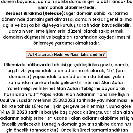
dönem boyunca, domain sahibi domaini geri alabilir ancak bu
işlem pahalı olabilmektedir.
Serbest Bırakma (Release):
Eğer domain sahibi kurtarma
döneminde domaini geri almazsa, domain tekrar genel alıma
açılır ve başka bir kişi veya kuruluş tarafından kaydedilebilir.
Domain yenileme işlemlerini düzenli olarak takip etmek,
domainin düşmesini ve başkaları tarafından kaydedilmesini
önlemeye yardımcı olmaktadır.
A.TR alan adı Nedir ve Nasıl tahsis edilir?
Ülkemizde hâlihazırda tahsisi gerçekleştirilen gov.tr, com.tr,
org.tr vb. yapısındaki alan adlarına ek olarak, “.tr” (örn.
domain.tr) yapısındaki alan adlarının da tahsisi yakın
zamanda mümkün hale gelecektir. İnternet Alan Adları
Yönetmeliği ve İnternet Alan Adları Tebliği’ne dayanarak
hazırlanan "a.tr" Yapısındaki Alan Adlarının Tahsisine İlişkin
Usul ve Esaslar metninin 25.08.2023 tarihinde yayımlanması ile
birlikte tahsis sürecine ilişkin çerçeve belirlenmiştir. Buna göre
14 Eylül 2023 tarihi itibariyle başlayacak süreçte, var olan alan
adlarının sahiplerine “.tr” uzantılı alan adlarını alabilmeleri için
öncelik verilecektir (Örneğin domain.gov.tr sahibine domain.tr
için öncelik tanınacaktır). Öncelik süreci tamamlandıktan