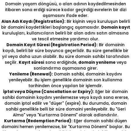
Domain yaşam döngüsü, o alan adının kaydedilmesinden
itibaren sona erdiği sürece kadar geçirdiği evrelerin bir dizi
aşamasını ifade eder.
Alan Adı Kaydı (Registration):
Bir kişinin veya kuruluşun belirli
bir domaini kaydettikleri başlangıç aşamasıdır.
Domain kayıt
kuruluşları, kullanıcıların belirli bir alan adını satın almasına
ve tescil etmesine yardımcı olur.
Domain Kayıt Süresi (Registration Period):
Bir domainin
kaydı, belirli bir süre boyunca geçerlidir. Bu süre genellikle bir
yıl veya daha uzun olabilir. Bu süre domain sahibi tarafından
seçilir.
Kayıt süresi
sona erdiğinde,
domain yenileme
veya
sonlandırma aşamasına girer.
Yenileme (Renewal):
Domain sahibi, domainin kaydını
yenileyebilir. Bu işlem genellikle domainin son kullanma
tarihinden önce yapılan bir işlemdir.
İptal veya Düşme (Cancellation or Expiry):
Eğer bir domain
sahibi domainin kaydını yenilemezse veya kaydı sona ererse,
domain iptal edilir ve "düşer" (expire). Bu durumda, domain
sahibi genellikle belli bir süre domaini yenileyebilir. Bu "Geri
Alma" veya "Kurtarma Dönemi" olarak adlandırılır.
Kurtarma (Redemption Period):
Eğer domain sahibi düşen
domaini hemen yenilemezse, bir "Kurtarma Dönemi" başlar. Bu