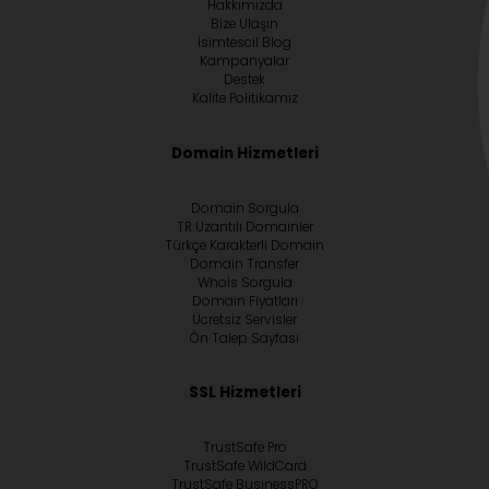
Hakkımızda
Bize Ulaşın
İsimtescil Blog
Kampanyalar
Destek
Kalite Politikamız
Domain Hizmetleri
Domain Sorgula
TR Uzantılı Domainler
Türkçe Karakterli Domain
Domain Transfer
Whoİs Sorgula
Domain Fiyatları
Ücretsiz Servisler
Ön Talep Sayfası
SSL Hizmetleri
TrustSafe Pro
TrustSafe WildCard
TrustSafe BusinessPRO