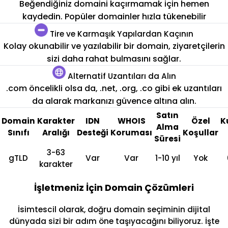
Beğendiğiniz domaini kaçırmamak için hemen
kaydedin. Popüler domainler hızla tükenebilir
Tire ve Karmaşık Yapılardan Kaçının
Kolay okunabilir ve yazılabilir bir domain, ziyaretçilerin
sizi daha rahat bulmasını sağlar.
Alternatif Uzantıları da Alın
.com öncelikli olsa da, .net, .org, .co gibi ek uzantıları
da alarak markanızı güvence altına alın.
Satın
Domain
Karakter
IDN
WHOIS
Özel
K
Alma
Sınıfı
Aralığı
Desteği
Koruması
Koşullar
Süresi
3-63
gTLD
Var
Var
1-10 yıl
Yok
karakter
İşletmeniz İçin Domain Çözümleri
İsimtescil olarak, doğru domain seçiminin dijital
dünyada sizi bir adım öne taşıyacağını biliyoruz. İşte