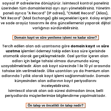
sayısal IP adreslerine dönüştürür. İsimtescil kontrol paneliniz
üzerinden tüm domainlerinizi ayrı ayrı yönetebilirsiniz. Yönetim
paneli ayrıca "A Record" (IP adresi), "CNAME Record" (Alias),
"MX Record" (Mail Exchange) gibi seçenekleri içerir. Kolay erişim
ve sade arayüz tasarımı ile dns güncellemenizi yaparak dijital
varlığınızı sürdürebilirsiniz.
Domain kayıt ve süre yenileme işlemi ne kadar sürer?
Tercih edilen alan adı uzantısına göre
domain kayıt
ve
süre
uzatma
işlemleri ödemeyi takip eden kısa süre içerisinde
otomatik olarak gerçekleşmektedir. Özel şartlar içeren alan
adları için belge tahsisi olması durumunda süreç
uzayabilmektedir. Alan adı kayıt sürecinde 1 ile 10 yıl arasında
tahsise izin verilmektedir. Ülke uzantıları ya da Premium alan
adlarında 1 yıllık olarak kayıt işlemi sağlanmaktadır. Domain
künyesinden alan adlarının kayıt periyodlarını
inceleyebilirsiniz.
İsimtescil olarak alan adı süresi dolmadan önce, belli
periyodlarda müşterilerimize bilgilendirme yapılmaktadır.
Ön talep ve öncelikli ön talep nedir?