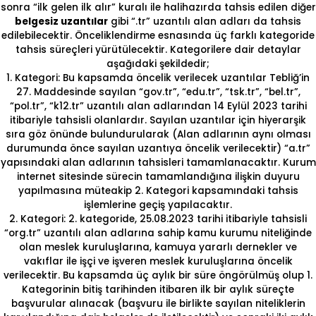
sonra “ilk gelen ilk alır” kuralı ile halihazırda tahsis edilen diğer
belgesiz uzantılar
gibi “.tr” uzantılı alan adları da tahsis
edilebilecektir. Önceliklendirme esnasında üç farklı kategoride
tahsis süreçleri yürütülecektir. Kategorilere dair detaylar
aşağıdaki şekildedir;
1. Kategori: Bu kapsamda öncelik verilecek uzantılar Tebliğ’in
27. Maddesinde sayılan “gov.tr”, “edu.tr”, “tsk.tr”, “bel.tr”,
“pol.tr”, “k12.tr” uzantılı alan adlarından 14 Eylül 2023 tarihi
itibariyle tahsisli olanlardır. Sayılan uzantılar için hiyerarşik
sıra göz önünde bulundurularak (Alan adlarının aynı olması
durumunda önce sayılan uzantıya öncelik verilecektir) “a.tr”
yapısındaki alan adlarının tahsisleri tamamlanacaktır. Kurum
internet sitesinde sürecin tamamlandığına ilişkin duyuru
yapılmasına müteakip 2. Kategori kapsamındaki tahsis
işlemlerine geçiş yapılacaktır.
2. Kategori: 2. kategoride, 25.08.2023 tarihi itibariyle tahsisli
“org.tr” uzantılı alan adlarına sahip kamu kurumu niteliğinde
olan meslek kuruluşlarına, kamuya yararlı dernekler ve
vakıflar ile işçi ve işveren meslek kuruluşlarına öncelik
verilecektir. Bu kapsamda üç aylık bir süre öngörülmüş olup 1.
Kategorinin bitiş tarihinden itibaren ilk bir aylık süreçte
başvurular alınacak (başvuru ile birlikte sayılan niteliklerin