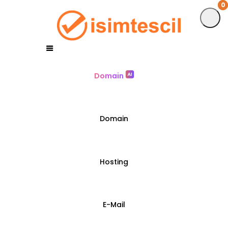
0
0
Domain
Domain
Hosting
E-Mail