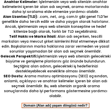
Anahtar Kelimeler:
İşletmenizin veya web sitenizin anahtar
kelimelerini içeren bir alan adı seçmek, arama motorlarında
daha iyi sıralama elde etmenize yardımcı olabilir.
Alan Uzantısı (TLD):
.com, .net, .org, com.tr gibi genel TLD'ler
genellikle daha tercih edilir ve daha yaygın olarak hatırlanır.
Ancak, işletmenizin veya web sitenizin konseptine ve hedef
kitlenize bağlı olarak, farklı bir TLD seçebilirsiniz.
Telif Hakkı ve Marka İhlali:
Alan adı seçerken, tescilli
markaları veya mevcut şirket isimlerini ihlal etmemeye dikkat
edin. Başkalarının marka haklarına zarar vermeden ve yasal
sorunlar yaşamadan bir alan adı seçmek önemlidir.
Gelecek Perspektifi:
İşletmenizin veya web sitenizin gelecekteki
büyüme ve genişleme planlarını göz önünde bulundurun.
Seçtiğiniz alan adının, gelecekteki iş hedeflerinizi
destekleyebilecek esneklikte olması önemlidir.
SEO Dostu:
Arama motoru optimizasyonu (SEO) açısından,
anlamlı, açıklayıcı ve anahtar kelimeler içeren bir alan adı
seçmek önemlidir. Bu, web sitenizin organik arama
sonuçlarında daha iyi performans göstermesine yardımcı
olabilir.
Domain (Alan adı) yaşam döngüsü nedir?