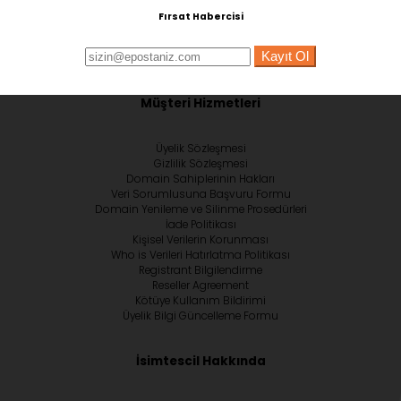
Fırsat Habercisi
Kayıt Ol
Müşteri Hizmetleri
Üyelik Sözleşmesi
Gizlilik Sözleşmesi
Domain Sahiplerinin Hakları
Veri Sorumlusuna Başvuru Formu
Domain Yenileme ve Silinme Prosedürleri
İade Politikası
Kişisel Verilerin Korunması
Who is Verileri Hatırlatma Politikası
Registrant Bilgilendirme
Reseller Agreement
Kötüye Kullanım Bildirimi
Üyelik Bilgi Güncelleme Formu
İsimtescil Hakkında