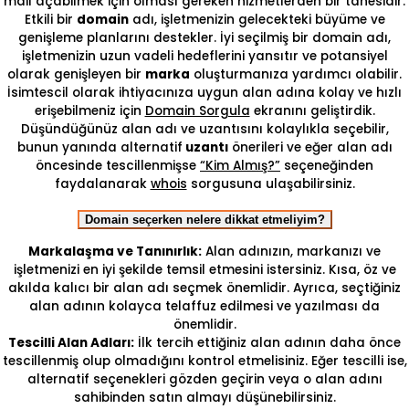
mail açabilmek için olması gereken hizmetlerden bir tanesidir.
Etkili bir
domain
adı, işletmenizin gelecekteki büyüme ve
genişleme planlarını destekler. İyi seçilmiş bir domain adı,
işletmenizin uzun vadeli hedeflerini yansıtır ve potansiyel
olarak genişleyen bir
marka
oluşturmanıza yardımcı olabilir.
İsimtescil olarak ihtiyacınıza uygun alan adına kolay ve hızlı
erişebilmeniz için
Domain Sorgula
ekranını geliştirdik.
Düşündüğünüz alan adı ve uzantısını kolaylıkla seçebilir,
bunun yanında alternatif
uzantı
önerileri ve eğer alan adı
öncesinde tescillenmişse
“Kim Almış?”
seçeneğinden
faydalanarak
whois
sorgusuna ulaşabilirsiniz.
Domain seçerken nelere dikkat etmeliyim?
Markalaşma ve Tanınırlık:
Alan adınızın, markanızı ve
işletmenizi en iyi şekilde temsil etmesini istersiniz. Kısa, öz ve
akılda kalıcı bir alan adı seçmek önemlidir. Ayrıca, seçtiğiniz
alan adının kolayca telaffuz edilmesi ve yazılması da
önemlidir.
Tescilli Alan Adları:
İlk tercih ettiğiniz alan adının daha önce
tescillenmiş olup olmadığını kontrol etmelisiniz. Eğer tescilli ise,
alternatif seçenekleri gözden geçirin veya o alan adını
sahibinden satın almayı düşünebilirsiniz.