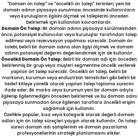
"Domain ön talep" ve "öncelikli ön talep" terimleri, yeni bir
domain adının piyasaya sunulması öncesinde kullanıcıların
veya kuruluşların ilgisini ölçmek ve taleplerini önceden
belirlemek için kullanılan kavramlardır.
Domain Ön Talep:
Bir domain adının piyasaya sürülmesinden
önce, potansiyel kullanıcılar veya kuruluşlar tarafından talep
edilmesi veya rezervasyon yapılması sürecidir. Domain ön
talebi, belirli bir domain adına olan ilgiyi ölçmek ve domain
adının potansiyel değerini değerlendirmek için de kullanılır.
Öncelikli Domain Ön Talep:
Belirli bir domain adı için önceden
belirlenmiş bir grup veya müşteri segmentine öncelik verilerek
yapılan ön talep sürecidir. Öncelikli ön talep, belirli bir
markanın, kurumun veya endüstrinin temsilcileri gibi belirli bir
hedef kitleye yönelik olarak yapılan talep toplama sürecini
ifade eder. Bir marka veya kurumun yeni bir domain adıyla
ilgilenip ilgilenmediğini önceden belirlemek ve bu domain adını
piyasaya sunmadan önce ilgilenen taraflara öncelikli erişim
sağlamak için kullanılır.
Özellikle popüler, kısa veya kategorik olarak değerli domain
adları için ön talep süreçleri yaygın olarak kullanılır. Ön talep
süreci domain adı sahiplerinin ve domain pazarlama
profesyonellerinin stratejik planlamasını etkiler.