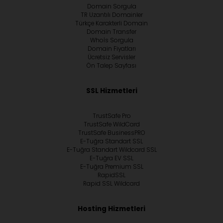
Domain Sorgula
TR Uzantılı Domainler
Türkçe Karakterli Domain
Domain Transfer
Whoİs Sorgula
Domain Fiyatları
Ücretsiz Servisler
Ön Talep Sayfası
SSL Hizmetleri
TrustSafe Pro
TrustSafe WildCard
TrustSafe BusinessPRO
E-Tuğra Standart SSL
E-Tuğra Standart Wildcard SSL
E-Tuğra EV SSL
E-Tuğra Premium SSL
RapidSSL
Rapid SSL Wildcard
Hosting Hizmetleri