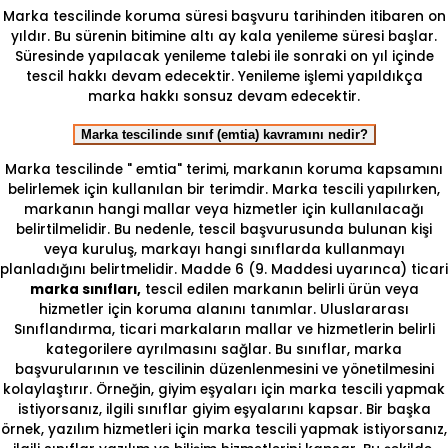
Marka tescilinde koruma süresi başvuru tarihinden itibaren on
yıldır. Bu sürenin bitimine altı ay kala yenileme süresi başlar.
Süresinde yapılacak yenileme talebi ile sonraki on yıl içinde
tescil hakkı devam edecektir. Yenileme işlemi yapıldıkça
marka hakkı sonsuz devam edecektir.
Marka tescilinde sınıf (emtia) kavramını nedir?
Marka tescilinde " emtia" terimi, markanın koruma kapsamını
belirlemek için kullanılan bir terimdir. Marka tescili yapılırken,
markanın hangi mallar veya hizmetler için kullanılacağı
belirtilmelidir. Bu nedenle, tescil başvurusunda bulunan kişi
veya kuruluş, markayı hangi sınıflarda kullanmayı
planladığını belirtmelidir. Madde 6 (9. Maddesi uyarınca) ticari
marka sınıfları,
tescil edilen markanın belirli ürün veya
hizmetler için koruma alanını tanımlar. Uluslararası
Sınıflandırma, ticari markaların mallar ve hizmetlerin belirli
kategorilere ayrılmasını sağlar. Bu sınıflar, marka
başvurularının ve tescilinin düzenlenmesini ve yönetilmesini
kolaylaştırır. Örneğin, giyim eşyaları için marka tescili yapmak
istiyorsanız, ilgili sınıflar giyim eşyalarını kapsar. Bir başka
örnek, yazılım hizmetleri için marka tescili yapmak istiyorsanız,