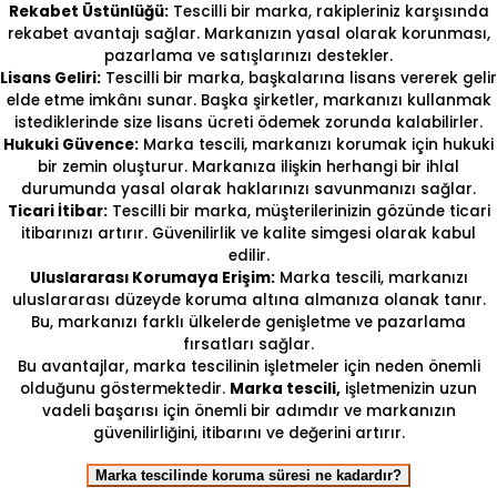
Rekabet Üstünlüğü:
Tescilli bir marka, rakipleriniz karşısında
rekabet avantajı sağlar. Markanızın yasal olarak korunması,
pazarlama ve satışlarınızı destekler.
Lisans Geliri:
Tescilli bir marka, başkalarına lisans vererek gelir
elde etme imkânı sunar. Başka şirketler, markanızı kullanmak
istediklerinde size lisans ücreti ödemek zorunda kalabilirler.
Hukuki Güvence:
Marka tescili, markanızı korumak için hukuki
bir zemin oluşturur. Markanıza ilişkin herhangi bir ihlal
durumunda yasal olarak haklarınızı savunmanızı sağlar.
Ticari İtibar:
Tescilli bir marka, müşterilerinizin gözünde ticari
itibarınızı artırır. Güvenilirlik ve kalite simgesi olarak kabul
edilir.
Uluslararası Korumaya Erişim:
Marka tescili, markanızı
uluslararası düzeyde koruma altına almanıza olanak tanır.
Bu, markanızı farklı ülkelerde genişletme ve pazarlama
fırsatları sağlar.
Bu avantajlar, marka tescilinin işletmeler için neden önemli
olduğunu göstermektedir.
Marka tescili,
işletmenizin uzun
vadeli başarısı için önemli bir adımdır ve markanızın
güvenilirliğini, itibarını ve değerini artırır.
Marka tescilinde koruma süresi ne kadardır?