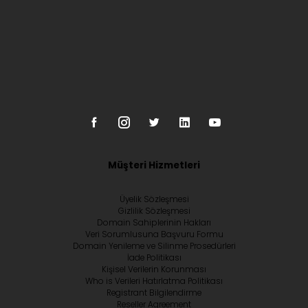
Müşteri Hizmetleri
Üyelik Sözleşmesi
Gizlilik Sözleşmesi
Domain Sahiplerinin Hakları
Veri Sorumlusuna Başvuru Formu
Domain Yenileme ve Silinme Prosedürleri
İade Politikası
Kişisel Verilerin Korunması
Who is Verileri Hatırlatma Politikası
Registrant Bilgilendirme
Reseller Agreement