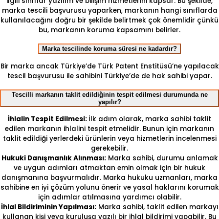
ilgili sınıflar yazılım ve bilişim hizmetlerini kapsar. Bu şekilde,
marka tescili başvurusu yaparken, markanın hangi sınıflarda
kullanılacağını doğru bir şekilde belirtmek çok önemlidir çünkü
bu, markanın koruma kapsamını belirler.
Marka tescilinde koruma süresi ne kadardır?
Bir marka ancak Türkiye’de Türk Patent Enstitüsü’ne yapılacak
tescil başvurusu ile sahibini Türkiye’de de hak sahibi yapar.
Tescilli markanın taklit edildiğinin tespit edilmesi durumunda ne
yapılır?
İhlalin Tespit Edilmesi:
İlk adım olarak, marka sahibi taklit
edilen markanın ihlalini tespit etmelidir. Bunun için markanın
taklit edildiği yerlerdeki ürünlerin veya hizmetlerin incelenmesi
gerekebilir.
Hukuki Danışmanlık Alınması:
Marka sahibi, durumu anlamak
ve uygun adımları atmaktan emin olmak için bir hukuk
danışmanına başvurmalıdır. Marka hukuku uzmanları, marka
sahibine en iyi çözüm yolunu önerir ve yasal haklarını korumak
için adımlar atılmasına yardımcı olabilir.
İhlal Bildiriminin Yapılması:
Marka sahibi, taklit edilen markayı
kullanan kişi veya kuruluşa yazılı bir ihlal bildirimi yapabilir. Bu