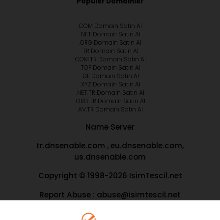
Popüler Domainler
.COM Domain Satın Al
.NET Domain Satın Al
.ORG Domain Satın Al
.TR Domain Satın Al
.COM.TR Domain Satın Al
.TOP Domain Satın Al
.DE Domain Satın Al
.XYZ Domain Satın Al
.NET.TR Domain Satın Al
.ORG.TR Domain Satın Al
.AV.TR Domain Satın Al
Name Server
tr.dnsenable.com , eu.dnsenable.com,
us.dnsenable.com
Copyright © 1998-2026 IsimTescil.net
Report Abuse : abuse@isimtescil.net