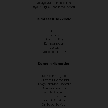
Kötüye Kullanım Bildirimi
Üyelik Bilgi Güncelleme Formu
İsimtescil Hakkında
Hakkımızda
Bize Ulaşın
İsimtescil Blog
Kampanyalar
Destek
Kalite Politikamız
Domain Hizmetleri
Domain Sorgula
TR Uzantılı Domainler
Türkçe Karakterli Domain
Domain Transfer
Whoİs Sorgula
Domain Fiyatları
Ücretsiz Servisler
Ön Talep Sayfası