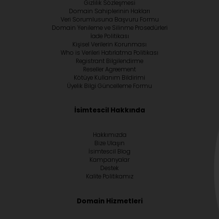
Gizlilik Sözleşmesi
Domain Sahiplerinin Hakları
Veri Sorumlusuna Başvuru Formu
Domain Yenileme ve Silinme Prosedürleri
İade Politikası
Kişisel Verilerin Korunması
Who is Verileri Hatırlatma Politikası
Registrant Bilgilendirme
Reseller Agreement
Kötüye Kullanım Bildirimi
Üyelik Bilgi Güncelleme Formu
İsimtescil Hakkında
Hakkımızda
Bize Ulaşın
İsimtescil Blog
Kampanyalar
Destek
Kalite Politikamız
Domain Hizmetleri