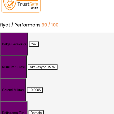
fiyat / Performans
99 / 100
Belge Gerekliliği
Yok
Kurulum Süresi
Aktivasyon 15 dk
Garanti Miktarı
10.000$
Doğrulama Türü
Domain