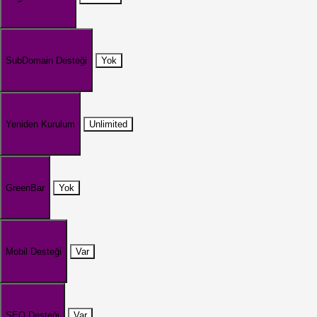
SubDomain Desteği
Yok
Yeniden Kurulum
Unlimited
GreenBar
Yok
Mobil Desteği
Var
SEO Desteği
Var