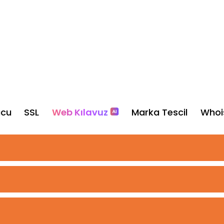
ucu
SSL
Web Kılavuz
Marka Tescil
Whoi