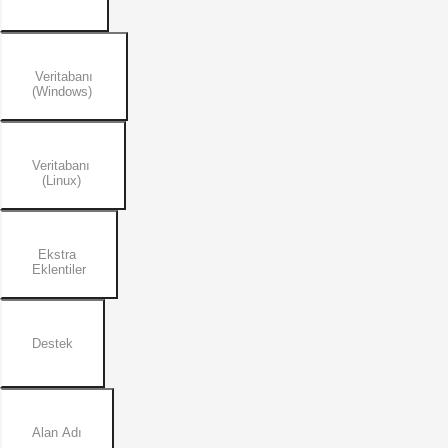
Veritabanı
(Windows)
Veritabanı
(Linux)
Ekstra
Eklentiler
Destek
Alan Adı