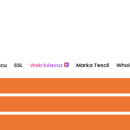
ucu
SSL
Web Kılavuz
Marka Tescil
Whoi