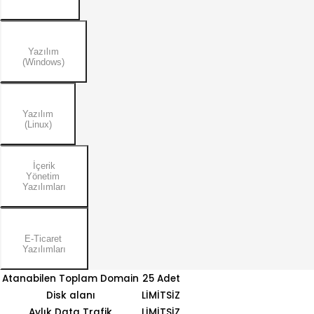
Yazılım
(Windows)
Yazılım
(Linux)
İçerik
Yönetim
Yazılımları
E-Ticaret
Yazılımları
Atanabilen Toplam Domain
25 Adet
Disk alanı
LİMİTSİZ
Aylık Data Trafik
LİMİTSİZ