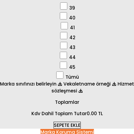
39
40
41
42
43
44
45
Tümü
Marka sınıfınızı belirleyin
Vekaletname örneği
Hizmet
sözleşmesi
Toplamlar
Kdv Dahil Toplam Tutar
0.00 TL
SEPETE EKLE
Marka Koruma Sistemi