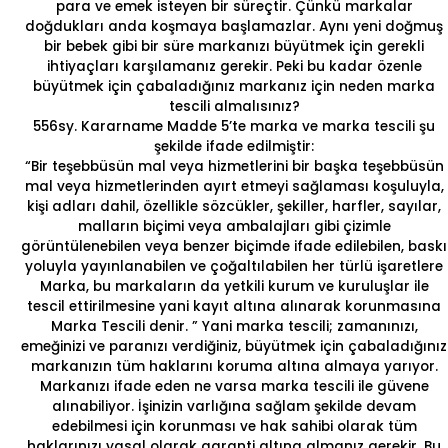
para ve emek isteyen bir süreçtir. Çünkü markalar
doğdukları anda koşmaya başlamazlar. Aynı yeni doğmuş
bir bebek gibi bir süre markanızı büyütmek için gerekli
ihtiyaçları karşılamanız gerekir. Peki bu kadar özenle
büyütmek için çabaladığınız markanız için
neden marka
tescili almalısınız?
556sy. Kararname Madde 5’te marka ve marka tescili şu
şekilde ifade edilmiştir:
“Bir teşebbüsün mal veya hizmetlerini bir başka teşebbüsün
mal veya hizmetlerinden ayırt etmeyi sağlaması koşuluyla,
kişi adları dahil, özellikle sözcükler, şekiller, harfler, sayılar,
malların biçimi veya ambalajları gibi çizimle
görüntülenebilen veya benzer biçimde ifade edilebilen, baskı
yoluyla yayınlanabilen ve çoğaltılabilen her türlü işaretlere
Marka
, bu markaların da yetkili kurum ve kuruluşlar ile
tescil ettirilmesine yani kayıt altına alınarak korunmasına
Marka Tescili denir.
” Yani marka tescili; zamanınızı,
emeğinizi ve paranızı verdiğiniz, büyütmek için çabaladığınız
markanızın tüm haklarını koruma altına almaya yarıyor.
Markanızı ifade eden ne varsa marka tescili ile güvene
alınabiliyor. İşinizin varlığına sağlam şekilde devam
edebilmesi için korunması ve hak sahibi olarak tüm
haklarınızı yasal olarak garanti altına almanız gerekir. Bu