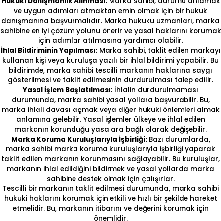
Hukuki Danışmanlık Alınması:
Marka sahibi, durumu anlamak
ve uygun adımları atmaktan emin olmak için bir hukuk
danışmanına başvurmalıdır. Marka hukuku uzmanları, marka
sahibine en iyi çözüm yolunu önerir ve yasal haklarını korumak
için adımlar atılmasına yardımcı olabilir.
İhlal Bildiriminin Yapılması:
Marka sahibi, taklit edilen markayı
kullanan kişi veya kuruluşa yazılı bir ihlal bildirimi yapabilir. Bu
bildirimde, marka sahibi tescilli markanın haklarına saygı
gösterilmesi ve taklit edilmesinin durdurulması talep edilir.
Yasal İşlem Başlatılması:
İhlalin durdurulmaması
durumunda, marka sahibi yasal yollara başvurabilir. Bu,
marka ihlali davası açmak veya diğer hukuki önlemleri almak
anlamına gelebilir. Yasal işlemler ülkeye ve ihlal edilen
markanın korunduğu yasalara bağlı olarak değişebilir.
Marka Koruma Kuruluşlarıyla İşbirliği:
Bazı durumlarda,
marka sahibi marka koruma kuruluşlarıyla işbirliği yaparak
taklit edilen markanın korunmasını sağlayabilir. Bu kuruluşlar,
markanın ihlal edildiğini bildirmek ve yasal yollarda marka
sahibine destek olmak için çalışırlar.
Tescilli bir markanın taklit edilmesi durumunda, marka sahibi
hukuki haklarını korumak için etkili ve hızlı bir şekilde hareket
etmelidir. Bu, markanın itibarını ve değerini korumak için
önemlidir.