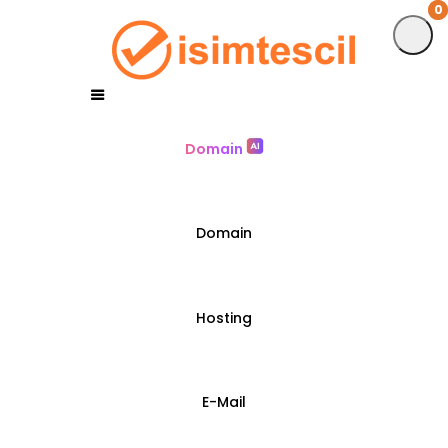
0
0
Domain
Domain
Hosting
E-Mail