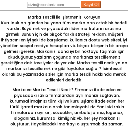
Kayıt Ol
Marka Tescili ile İşletmenizi Koruyun
Kuruldukları günden bu yana tüm markaların ortak bir hedefi
vardır: Büyümek ve piyasadaki lider markaların arasına
girmek. Bunun için de birçok farklı strateji, reklam, müşteri
ihtiyacını en iyi şekilde karşılama, kullanıcı dostu web sitesi, iyi
yönetilen sosyal medya hesapları vb. birçok bileşenin bir araya
gelmesi gerekir. Markanızı daha iyi bir noktaya taşımak için
okuduğunuz yazıların çoğunda markanızı tescillemeniz
gerektiğine dair tavsiyeler de yer alır. Marka tescili nedir ya da
markanızı tescillemek ne gibi faydalar sağlar?
İsimtescil
olarak bu yazımızda sizler için
marka tescili hakkında merak
edilenleri
derledik.
Marka ve Marka Tescili Nedir?
Firmanızı ifade eden ve
piyasadaki rakip firmalardan ayrılmanızı sağlayan,
kurumsal imajınızı tüm kişi ve kuruluşlara ifade eden her
türlü işareti marka olarak tanımlayabiliriz. Yani sizi rakip
firmalardan ayıran; sözcükler, ambalajlarınız, logonuz,
sloganınız, kurumsal kimliğiniz vb. her şey markanızı
oluşturur. Hayalinizdeki markayı oluşturmak da zaman,