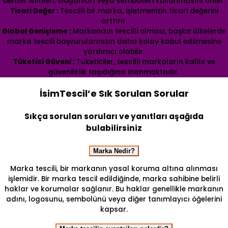
benzer isimleri, sloganları veya sembolleri kullanmasını önler.
Ticari Değer :
Tescilli bir marka, işletmenizin ticari değerini
arttırır.
Global Genişleme :
Markanızın tescilli olması, başka ülkelerde
marka tescili başvurularınızın daha kolay kabul edilmesine
yardımcı olabilir.
Tüketici Güveni :
Tüketiciler, tescilli markaların kalite ve
güvenilirlik taşıdığına inanmaktadır.
İsimTescil’e Sık Sorulan Sorular
Sıkça sorulan soruları ve yanıtları aşağıda
bulabilirsiniz
Marka Nedir?
Marka tescili, bir markanın yasal koruma altına alınması
işlemidir. Bir marka tescil edildiğinde, marka sahibine belirli
haklar ve korumalar sağlanır. Bu haklar genellikle markanın
adını, logosunu, sembolünü veya diğer tanımlayıcı öğelerini
kapsar.