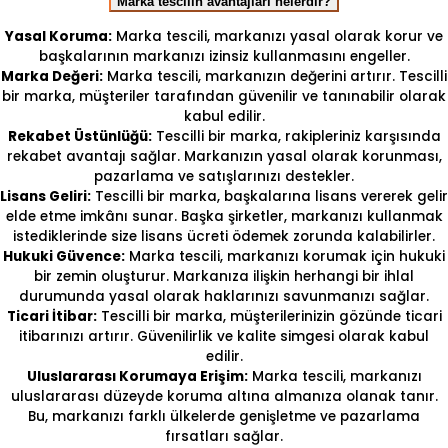
Marka tescilin avantajları nelerdir?
Yasal Koruma:
Marka tescili, markanızı yasal olarak korur ve
başkalarının markanızı izinsiz kullanmasını engeller.
Marka Değeri:
Marka tescili, markanızın değerini artırır. Tescilli
bir marka, müşteriler tarafından güvenilir ve tanınabilir olarak
kabul edilir.
Rekabet Üstünlüğü:
Tescilli bir marka, rakipleriniz karşısında
rekabet avantajı sağlar. Markanızın yasal olarak korunması,
pazarlama ve satışlarınızı destekler.
Lisans Geliri:
Tescilli bir marka, başkalarına lisans vererek gelir
elde etme imkânı sunar. Başka şirketler, markanızı kullanmak
istediklerinde size lisans ücreti ödemek zorunda kalabilirler.
Hukuki Güvence:
Marka tescili, markanızı korumak için hukuki
bir zemin oluşturur. Markanıza ilişkin herhangi bir ihlal
durumunda yasal olarak haklarınızı savunmanızı sağlar.
Ticari İtibar:
Tescilli bir marka, müşterilerinizin gözünde ticari
itibarınızı artırır. Güvenilirlik ve kalite simgesi olarak kabul
edilir.
Uluslararası Korumaya Erişim:
Marka tescili, markanızı
uluslararası düzeyde koruma altına almanıza olanak tanır.
Bu, markanızı farklı ülkelerde genişletme ve pazarlama
fırsatları sağlar.