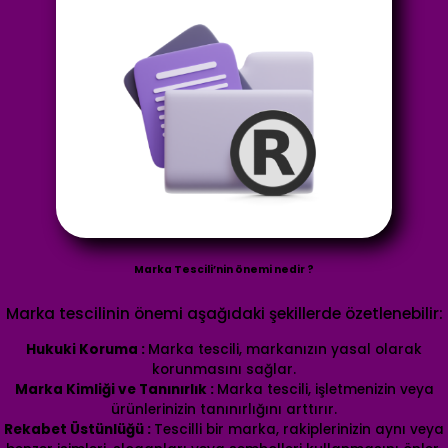
Marka Tescili’nin önemi nedir ?
Marka tescilinin önemi aşağıdaki şekillerde özetlenebilir:
Hukuki Koruma :
Marka tescili, markanızın yasal olarak
korunmasını sağlar.
Marka Kimliği ve Tanınırlık :
Marka tescili, işletmenizin veya
ürünlerinizin tanınırlığını arttırır.
Rekabet Üstünlüğü :
Tescilli bir marka, rakiplerinizin aynı veya