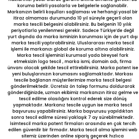
koruma belirli yasalarla ve belgelerle sağlanabilir.
Markanızın belirli koşulları sağlaması ve herhangi yasal bir
itiraz olmaması durumunda 10 yıl süreyle geçerli olan
marka tescili belgesini alabilirsiniz. Bu belgenin 10 yılık
periyotlarla yenilenmesi gerekir. Sadece Türkiye’de değil
yurt dışında da marka isminizin korunması için de
yurt dışı
marka tescili
yaptırabilirsiniz.
Uluslararası marka tescil
işlemi
ile markanızı global de koruma altına alabilirsiniz.
Marka tescil işleminizi kurumsal yada bireysel fark
etmeksizin
logo tescil
, marka ismi, domain adı, firma
ünvanı olacak şekilde tescil ettirebilirsiniz.
Marka patent
ise
yeni buluşlarınızın korumasını sağlamaktadır. Markası
tescile bağlanan müşterilerimize
marka tescil belgesi
gönderilmektedir. Ücretsiz ön talep formunu doldurarak
gönderdiğinizde, uzman ekibimiz markanızın itiraz gelme ve
tescil edilme olasılığını kontrol ederek size dönüş
yapmaktadır. Markanız tescile uygun ise
marka tescil
başvurusu
yapabilirsiniz. Marka başvurusu yapıldıktan
sonra tescil edilme süresi yaklaşık 7 ay sürebilmektedir.
İsimtescil marka
patent firmaları
arasında en çok tercih
edilen güvenilir bir firmadır.
Marka tescil alma
işlemini web
sitemiz üzerinden online sipariş geçerek hızlıca