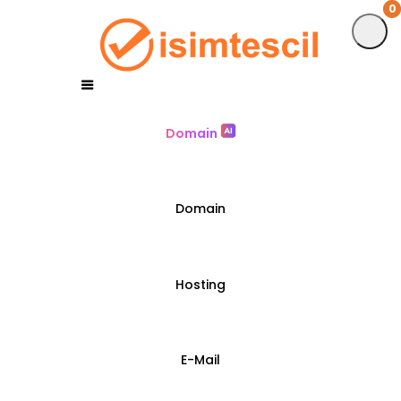
0
0
Domain
Domain
Hosting
E-Mail