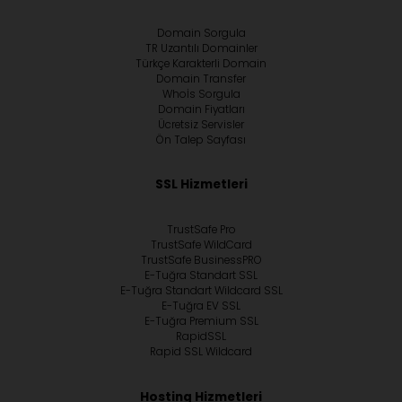
Domain Sorgula
TR Uzantılı Domainler
Türkçe Karakterli Domain
Domain Transfer
Whoİs Sorgula
Domain Fiyatları
Ücretsiz Servisler
Ön Talep Sayfası
SSL Hizmetleri
TrustSafe Pro
TrustSafe WildCard
TrustSafe BusinessPRO
E-Tuğra Standart SSL
E-Tuğra Standart Wildcard SSL
E-Tuğra EV SSL
E-Tuğra Premium SSL
RapidSSL
Rapid SSL Wildcard
Hosting Hizmetleri