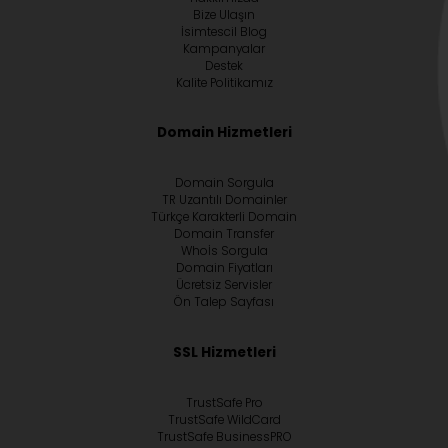
Bize Ulaşın
İsimtescil Blog
Kampanyalar
Destek
Kalite Politikamız
Domain Hizmetleri
Domain Sorgula
TR Uzantılı Domainler
Türkçe Karakterli Domain
Domain Transfer
Whoİs Sorgula
Domain Fiyatları
Ücretsiz Servisler
Ön Talep Sayfası
SSL Hizmetleri
TrustSafe Pro
TrustSafe WildCard
TrustSafe BusinessPRO