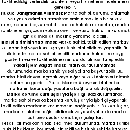
taklit edildiği yerlerdeki ürünlerin veya hizmetlerin incelenmesi
gerekebilir.
Hukuki Danışmanlık Alınması:
Marka sahibi, durumu anlamak
ve uygun adımları atmaktan emin olmak için bir hukuk
danışmanına başvurmalıdır. Marka hukuku uzmanları, marka
sahibine en iyi çözüm yolunu önerir ve yasal haklarını korumak
için adımlar atılmasına yardımcı olabilir.
İhlal Bildiriminin Yapılması:
Marka sahibi, taklit edilen markayı
kullanan kişi veya kuruluşa yazılı bir ihlal bildirimi yapabilir. Bu
bildirimde, marka sahibi tescilli markanın haklarına saygı
gösterilmesi ve taklit edilmesinin durdurulması talep edilir.
Yasal İşlem Başlatılması:
İhlalin durdurulmaması
durumunda, marka sahibi yasal yollara başvurabilir. Bu,
marka ihlali davası açmak veya diğer hukuki önlemleri almak
anlamına gelebilir. Yasal işlemler ülkeye ve ihlal edilen
markanın korunduğu yasalara bağlı olarak değişebilir.
Marka Koruma Kuruluşlarıyla İşbirliği:
Bazı durumlarda,
marka sahibi marka koruma kuruluşlarıyla işbirliği yaparak
taklit edilen markanın korunmasını sağlayabilir. Bu kuruluşlar,
markanın ihlal edildiğini bildirmek ve yasal yollarda marka
sahibine destek olmak için çalışırlar.
Tescilli bir markanın taklit edilmesi durumunda, marka sahibi
hukuki haklarını korumak için etkili ve hızlı bir şekilde hareket