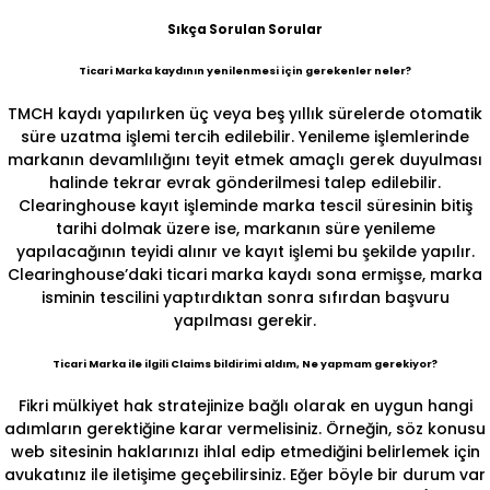
Sıkça Sorulan Sorular
Ticari Marka kaydının yenilenmesi için gerekenler neler?
TMCH kaydı yapılırken üç veya beş yıllık sürelerde otomatik
süre uzatma işlemi tercih edilebilir. Yenileme işlemlerinde
markanın devamlılığını teyit etmek amaçlı gerek duyulması
halinde tekrar evrak gönderilmesi talep edilebilir.
Clearinghouse kayıt işleminde marka tescil süresinin bitiş
tarihi dolmak üzere ise, markanın süre yenileme
yapılacağının teyidi alınır ve kayıt işlemi bu şekilde yapılır.
Clearinghouse’daki ticari marka kaydı sona ermişse, marka
isminin tescilini yaptırdıktan sonra sıfırdan başvuru
yapılması gerekir.
Ticari Marka ile ilgili Claims bildirimi aldım, Ne yapmam gerekiyor?
Fikri mülkiyet hak stratejinize bağlı olarak en uygun hangi
adımların gerektiğine karar vermelisiniz. Örneğin, söz konusu
web sitesinin haklarınızı ihlal edip etmediğini belirlemek için
avukatınız ile iletişime geçebilirsiniz. Eğer böyle bir durum var