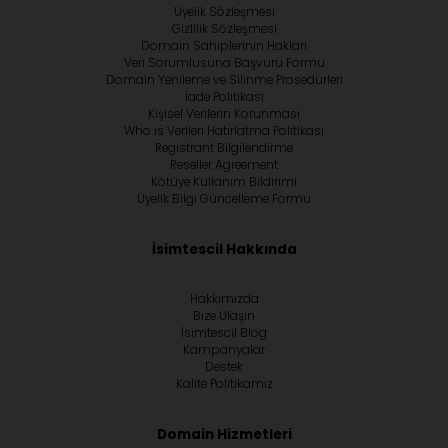
Üyelik Sözleşmesi
Gizlilik Sözleşmesi
Domain Sahiplerinin Hakları
Veri Sorumlusuna Başvuru Formu
Domain Yenileme ve Silinme Prosedürleri
İade Politikası
Kişisel Verilerin Korunması
Who is Verileri Hatırlatma Politikası
Registrant Bilgilendirme
Reseller Agreement
Kötüye Kullanım Bildirimi
Üyelik Bilgi Güncelleme Formu
İsimtescil Hakkında
Hakkımızda
Bize Ulaşın
İsimtescil Blog
Kampanyalar
Destek
Kalite Politikamız
Domain Hizmetleri