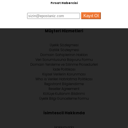
Fırsat Habercisi
Kayıt Ol
Müşteri Hizmetleri
Üyelik Sözleşmesi
Gizlilik Sözleşmesi
Domain Sahiplerinin Hakları
Veri Sorumlusuna Başvuru Formu
Domain Yenileme ve Silinme Prosedürleri
İade Politikası
Kişisel Verilerin Korunması
Who is Verileri Hatırlatma Politikası
Registrant Bilgilendirme
Reseller Agreement
Kötüye Kullanım Bildirimi
Üyelik Bilgi Güncelleme Formu
İsimtescil Hakkında
Hakkımızda