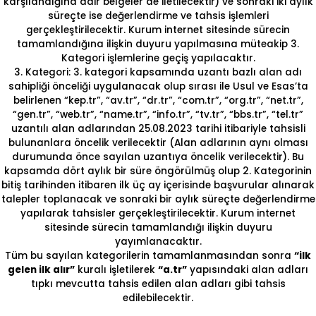
karşılandığına dair belgeler de iletilecektir) ve sonraki iki aylık
süreçte ise değerlendirme ve tahsis işlemleri
gerçekleştirilecektir. Kurum internet sitesinde sürecin
tamamlandığına ilişkin duyuru yapılmasına müteakip 3.
Kategori işlemlerine geçiş yapılacaktır.
3. Kategori: 3. kategori kapsamında uzantı bazlı alan adı
sahipliği önceliği uygulanacak olup sırası ile Usul ve Esas’ta
belirlenen “kep.tr”, “av.tr”, “dr.tr”, “com.tr”, “org.tr”, “net.tr”,
“gen.tr”, “web.tr”, “name.tr”, “info.tr”, “tv.tr”, “bbs.tr”, “tel.tr”
uzantılı alan adlarından 25.08.2023 tarihi itibariyle tahsisli
bulunanlara öncelik verilecektir (Alan adlarının aynı olması
durumunda önce sayılan uzantıya öncelik verilecektir). Bu
kapsamda dört aylık bir süre öngörülmüş olup 2. Kategorinin
bitiş tarihinden itibaren ilk üç ay içerisinde başvurular alınarak
talepler toplanacak ve sonraki bir aylık süreçte değerlendirme
yapılarak tahsisler gerçekleştirilecektir. Kurum internet
sitesinde sürecin tamamlandığı ilişkin duyuru
yayımlanacaktır.
Tüm bu sayılan kategorilerin tamamlanmasından sonra
“ilk
gelen ilk alır”
kuralı işletilerek
“a.tr”
yapısındaki alan adları
tıpkı mevcutta tahsis edilen alan adları gibi tahsis
edilebilecektir.