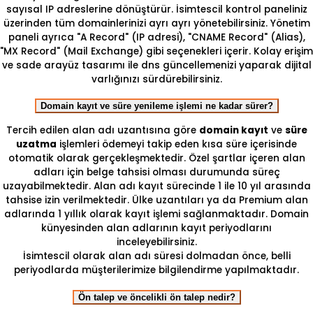
sayısal IP adreslerine dönüştürür. İsimtescil kontrol paneliniz
üzerinden tüm domainlerinizi ayrı ayrı yönetebilirsiniz. Yönetim
paneli ayrıca "A Record" (IP adresi), "CNAME Record" (Alias),
"MX Record" (Mail Exchange) gibi seçenekleri içerir. Kolay erişim
ve sade arayüz tasarımı ile dns güncellemenizi yaparak dijital
varlığınızı sürdürebilirsiniz.
Domain kayıt ve süre yenileme işlemi ne kadar sürer?
Tercih edilen alan adı uzantısına göre
domain kayıt
ve
süre
uzatma
işlemleri ödemeyi takip eden kısa süre içerisinde
otomatik olarak gerçekleşmektedir. Özel şartlar içeren alan
adları için belge tahsisi olması durumunda süreç
uzayabilmektedir. Alan adı kayıt sürecinde 1 ile 10 yıl arasında
tahsise izin verilmektedir. Ülke uzantıları ya da Premium alan
adlarında 1 yıllık olarak kayıt işlemi sağlanmaktadır. Domain
künyesinden alan adlarının kayıt periyodlarını
inceleyebilirsiniz.
İsimtescil olarak alan adı süresi dolmadan önce, belli
periyodlarda müşterilerimize bilgilendirme yapılmaktadır.
Ön talep ve öncelikli ön talep nedir?