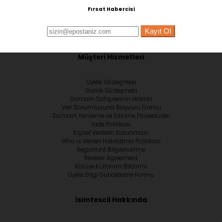
Fırsat Habercisi
Kayıt Ol
Müşteri Hizmetleri
Üyelik Sözleşmesi
Gizlilik Sözleşmesi
Domain Sahiplerinin Hakları
Veri Sorumlusuna Başvuru Formu
Domain Yenileme ve Silinme Prosedürleri
İade Politikası
Kişisel Verilerin Korunması
Who is Verileri Hatırlatma Politikası
Registrant Bilgilendirme
Reseller Agreement
Kötüye Kullanım Bildirimi
Üyelik Bilgi Güncelleme Formu
İsimtescil Hakkında