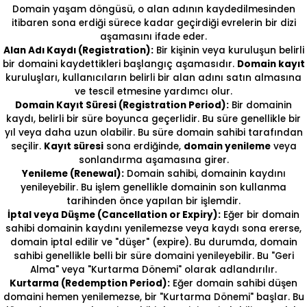
Domain yaşam döngüsü, o alan adının kaydedilmesinden
itibaren sona erdiği sürece kadar geçirdiği evrelerin bir dizi
aşamasını ifade eder.
Alan Adı Kaydı (Registration):
Bir kişinin veya kuruluşun belirli
bir domaini kaydettikleri başlangıç aşamasıdır.
Domain kayıt
kuruluşları, kullanıcıların belirli bir alan adını satın almasına
ve tescil etmesine yardımcı olur.
Domain Kayıt Süresi (Registration Period):
Bir domainin
kaydı, belirli bir süre boyunca geçerlidir. Bu süre genellikle bir
yıl veya daha uzun olabilir. Bu süre domain sahibi tarafından
seçilir.
Kayıt süresi
sona erdiğinde,
domain yenileme
veya
sonlandırma aşamasına girer.
Yenileme (Renewal):
Domain sahibi, domainin kaydını
yenileyebilir. Bu işlem genellikle domainin son kullanma
tarihinden önce yapılan bir işlemdir.
İptal veya Düşme (Cancellation or Expiry):
Eğer bir domain
sahibi domainin kaydını yenilemezse veya kaydı sona ererse,
domain iptal edilir ve "düşer" (expire). Bu durumda, domain
sahibi genellikle belli bir süre domaini yenileyebilir. Bu "Geri
Alma" veya "Kurtarma Dönemi" olarak adlandırılır.
Kurtarma (Redemption Period):
Eğer domain sahibi düşen
domaini hemen yenilemezse, bir "Kurtarma Dönemi" başlar. Bu