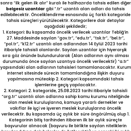
sonra “ilk gelen ilk alır” kuralı ile halihazırda tahsis edilen diğer
belgesiz uzantılar
gibi “.tr” uzantılı alan adları da tahsis
edilebilecektir. Önceliklendirme esnasında üç farklı kategoride
tahsis süreçleri yürütülecektir. Kategorilere dair detaylar
aşağıdaki şekildedir;
1. Kategori: Bu kapsamda öncelik verilecek uzantılar Tebliğ’in
27. Maddesinde sayılan “gov.tr”, “edu.tr”, “tsk.tr”, “bel.tr”,
“pol.tr”, “k12.tr” uzantılı alan adlarından 14 Eylül 2023 tarihi
itibariyle tahsisli olanlardır. Sayılan uzantılar için hiyerarşik
sıra göz önünde bulundurularak (Alan adlarının aynı olması
durumunda önce sayılan uzantıya öncelik verilecektir) “a.tr”
yapısındaki alan adlarının tahsisleri tamamlanacaktır. Kurum
internet sitesinde sürecin tamamlandığına ilişkin duyuru
yapılmasına müteakip 2. Kategori kapsamındaki tahsis
işlemlerine geçiş yapılacaktır.
2. Kategori: 2. kategoride, 25.08.2023 tarihi itibariyle tahsisli
“org.tr” uzantılı alan adlarına sahip kamu kurumu niteliğinde
olan meslek kuruluşlarına, kamuya yararlı dernekler ve
vakıflar ile işçi ve işveren meslek kuruluşlarına öncelik
verilecektir. Bu kapsamda üç aylık bir süre öngörülmüş olup 1.
Kategorinin bitiş tarihinden itibaren ilk bir aylık süreçte
başvurular alınacak (başvuru ile birlikte sayılan niteliklerin