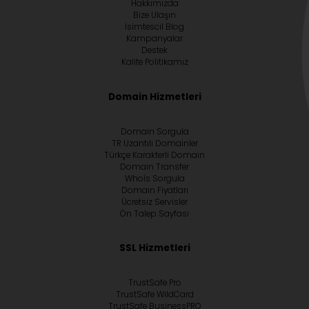
Hakkımızda
Bize Ulaşın
İsimtescil Blog
Kampanyalar
Destek
Kalite Politikamız
Domain Hizmetleri
Domain Sorgula
TR Uzantılı Domainler
Türkçe Karakterli Domain
Domain Transfer
Whoİs Sorgula
Domain Fiyatları
Ücretsiz Servisler
Ön Talep Sayfası
SSL Hizmetleri
TrustSafe Pro
TrustSafe WildCard
TrustSafe BusinessPRO