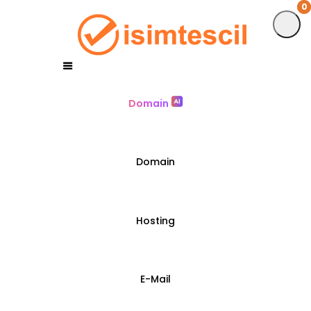
0
0
Domain
Domain
Hosting
E-Mail