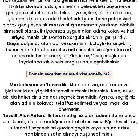
mail açabilmek için olması gereken hizmetlerden bir tanesidir.
Etkili bir
domain
adı, işletmenizin gelecekteki büyüme ve
genişleme planlarını destekler. İyi seçilmiş bir domain adı,
işletmenizin uzun vadeli hedeflerini yansıtır ve potansiyel
olarak genişleyen bir
marka
oluşturmanıza yardımcı olabilir.
İsimtescil olarak ihtiyacınıza uygun alan adına kolay ve hızlı
erişebilmeniz için
Domain Sorgula
ekranını geliştirdik.
Düşündüğünüz alan adı ve uzantısını kolaylıkla seçebilir,
bunun yanında alternatif
uzantı
önerileri ve eğer alan adı
öncesinde tescillenmişse
“Kim Almış?”
seçeneğinden
faydalanarak
whois
sorgusuna ulaşabilirsiniz.
Domain seçerken nelere dikkat etmeliyim?
Markalaşma ve Tanınırlık:
Alan adınızın, markanızı ve
işletmenizi en iyi şekilde temsil etmesini istersiniz. Kısa, öz ve
akılda kalıcı bir alan adı seçmek önemlidir. Ayrıca, seçtiğiniz
alan adının kolayca telaffuz edilmesi ve yazılması da
önemlidir.
Tescilli Alan Adları:
İlk tercih ettiğiniz alan adının daha önce
tescillenmiş olup olmadığını kontrol etmelisiniz. Eğer tescilli ise,
alternatif seçenekleri gözden geçirin veya o alan adını
sahibinden satın almayı düşünebilirsiniz.