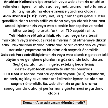
Anahtar Kelimeler:
İşletmenizin veya web sitenizin anahtar
kelimelerini içeren bir alan adı seçmek, arama motorlarında
daha iyi sıralama elde etmenize yardımcı olabilir.
Alan Uzantısı (TLD):
.com, .net, .org, com.tr gibi genel TLD'ler
genellikle daha tercih edilir ve daha yaygın olarak hatırlanır.
Ancak, işletmenizin veya web sitenizin konseptine ve hedef
kitlenize bağlı olarak, farklı bir TLD seçebilirsiniz.
Telif Hakkı ve Marka İhlali:
Alan adı seçerken, tescilli
markaları veya mevcut şirket isimlerini ihlal etmemeye dikkat
edin. Başkalarının marka haklarına zarar vermeden ve yasal
sorunlar yaşamadan bir alan adı seçmek önemlidir.
Gelecek Perspektifi:
İşletmenizin veya web sitenizin gelecekteki
büyüme ve genişleme planlarını göz önünde bulundurun.
Seçtiğiniz alan adının, gelecekteki iş hedeflerinizi
destekleyebilecek esneklikte olması önemlidir.
SEO Dostu:
Arama motoru optimizasyonu (SEO) açısından,
anlamlı, açıklayıcı ve anahtar kelimeler içeren bir alan adı
seçmek önemlidir. Bu, web sitenizin organik arama
sonuçlarında daha iyi performans göstermesine yardımcı
olabilir.
Domain (Alan adı) yaşam döngüsü nedir?