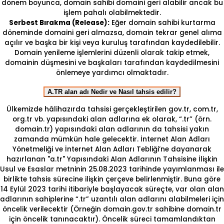
dönem boyunca, domain sahibi domaini geri alabilir ancak bu
işlem pahalı olabilmektedir.
Serbest Bırakma (Release):
Eğer domain sahibi kurtarma
döneminde domaini geri almazsa, domain tekrar genel alıma
açılır ve başka bir kişi veya kuruluş tarafından kaydedilebilir.
Domain yenileme işlemlerini düzenli olarak takip etmek,
domainin düşmesini ve başkaları tarafından kaydedilmesini
önlemeye yardımcı olmaktadır.
A.TR alan adı Nedir ve Nasıl tahsis edilir?
Ülkemizde hâlihazırda tahsisi gerçekleştirilen gov.tr, com.tr,
org.tr vb. yapısındaki alan adlarına ek olarak, “.tr” (örn.
domain.tr) yapısındaki alan adlarının da tahsisi yakın
zamanda mümkün hale gelecektir. İnternet Alan Adları
Yönetmeliği ve İnternet Alan Adları Tebliği’ne dayanarak
hazırlanan "a.tr" Yapısındaki Alan Adlarının Tahsisine İlişkin
Usul ve Esaslar metninin 25.08.2023 tarihinde yayımlanması ile
birlikte tahsis sürecine ilişkin çerçeve belirlenmiştir. Buna göre
14 Eylül 2023 tarihi itibariyle başlayacak süreçte, var olan alan
adlarının sahiplerine “.tr” uzantılı alan adlarını alabilmeleri için
öncelik verilecektir (Örneğin domain.gov.tr sahibine domain.tr
için öncelik tanınacaktır). Öncelik süreci tamamlandıktan