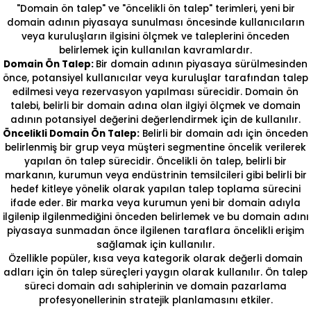
"Domain ön talep" ve "öncelikli ön talep" terimleri, yeni bir
domain adının piyasaya sunulması öncesinde kullanıcıların
veya kuruluşların ilgisini ölçmek ve taleplerini önceden
belirlemek için kullanılan kavramlardır.
Domain Ön Talep:
Bir domain adının piyasaya sürülmesinden
önce, potansiyel kullanıcılar veya kuruluşlar tarafından talep
edilmesi veya rezervasyon yapılması sürecidir. Domain ön
talebi, belirli bir domain adına olan ilgiyi ölçmek ve domain
adının potansiyel değerini değerlendirmek için de kullanılır.
Öncelikli Domain Ön Talep:
Belirli bir domain adı için önceden
belirlenmiş bir grup veya müşteri segmentine öncelik verilerek
yapılan ön talep sürecidir. Öncelikli ön talep, belirli bir
markanın, kurumun veya endüstrinin temsilcileri gibi belirli bir
hedef kitleye yönelik olarak yapılan talep toplama sürecini
ifade eder. Bir marka veya kurumun yeni bir domain adıyla
ilgilenip ilgilenmediğini önceden belirlemek ve bu domain adını
piyasaya sunmadan önce ilgilenen taraflara öncelikli erişim
sağlamak için kullanılır.
Özellikle popüler, kısa veya kategorik olarak değerli domain
adları için ön talep süreçleri yaygın olarak kullanılır. Ön talep
süreci domain adı sahiplerinin ve domain pazarlama
profesyonellerinin stratejik planlamasını etkiler.