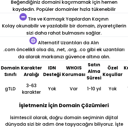
Beğendiğiniz domaini kaçırmamak için hemen
kaydedin. Popüler domainler hızla tükenebilir
Tire ve Karmaşık Yapılardan Kaçının
Kolay okunabilir ve yazılabilir bir domain, ziyaretçilerin
sizi daha rahat bulmasını sağlar.
Alternatif Uzantıları da Alın
.com öncelikli olsa da, .net, .org, .co gibi ek uzantıları
da alarak markanızı güvence altına alın.
Satın
Domain
Karakter
IDN
WHOIS
Özel
K
Alma
Sınıfı
Aralığı
Desteği
Koruması
Koşullar
Süresi
3-63
gTLD
Yok
Var
1-10 yıl
Yok
karakter
İşletmeniz İçin Domain Çözümleri
İsimtescil olarak, doğru domain seçiminin dijital
dünyada sizi bir adım öne taşıyacağını biliyoruz. İşte