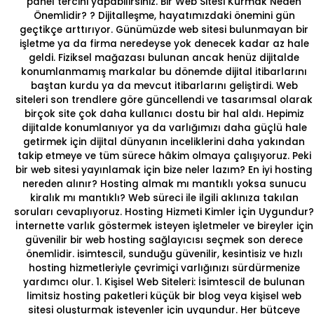
panel tercihi yapabilirsiniz.
Bir Web Sitesi Kurmak Neden
Önemlidir?
? Dijitalleşme, hayatımızdaki önemini gün
geçtikçe arttırıyor. Günümüzde web sitesi bulunmayan bir
işletme ya da firma neredeyse yok denecek kadar az hale
geldi. Fiziksel mağazası bulunan ancak henüz dijitalde
konumlanmamış markalar bu dönemde dijital itibarlarını
baştan kurdu ya da mevcut itibarlarını geliştirdi. Web
siteleri son trendlere göre güncellendi ve tasarımsal olarak
birçok site çok daha kullanıcı dostu bir hal aldı. Hepimiz
dijitalde konumlanıyor ya da varlığımızı daha güçlü hale
getirmek için dijital dünyanın inceliklerini daha yakından
takip etmeye ve tüm sürece hâkim olmaya çalışıyoruz. Peki
bir web sitesi yayınlamak için bize neler lazım? En iyi hosting
nereden alınır? Hosting almak mı mantıklı yoksa sunucu
kiralık mı mantıklı? Web süreci ile ilgili aklınıza takılan
soruları cevaplıyoruz.
Hosting Hizmeti Kimler İçin Uygundur?
İnternette varlık göstermek isteyen işletmeler ve bireyler için
güvenilir bir
web hosting
sağlayıcısı seçmek son derece
önemlidir. isimtescil, sunduğu güvenilir, kesintisiz ve
hızlı
hosting
hizmetleriyle çevrimiçi varlığınızı sürdürmenize
yardımcı olur.
1. Kişisel Web Siteleri:
İsimtescil de bulunan
limitsiz hosting
paketleri küçük bir blog veya kişisel web
sitesi oluşturmak isteyenler için uygundur. Her bütçeye