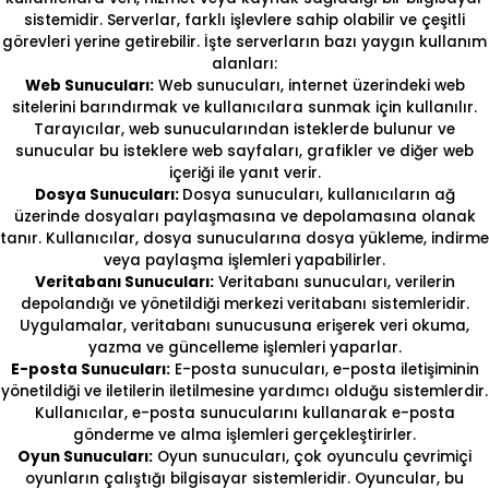
sistemidir. Serverlar, farklı işlevlere sahip olabilir ve çeşitli
görevleri yerine getirebilir. İşte serverların bazı yaygın kullanım
alanları:
Web Sunucuları:
Web sunucuları, internet üzerindeki web
sitelerini barındırmak ve kullanıcılara sunmak için kullanılır.
Tarayıcılar, web sunucularından isteklerde bulunur ve
sunucular bu isteklere web sayfaları, grafikler ve diğer web
içeriği ile yanıt verir.
Dosya Sunucuları:
Dosya sunucuları, kullanıcıların ağ
üzerinde dosyaları paylaşmasına ve depolamasına olanak
tanır. Kullanıcılar, dosya sunucularına dosya yükleme, indirme
veya paylaşma işlemleri yapabilirler.
Veritabanı Sunucuları:
Veritabanı sunucuları, verilerin
depolandığı ve yönetildiği merkezi veritabanı sistemleridir.
Uygulamalar, veritabanı sunucusuna erişerek veri okuma,
yazma ve güncelleme işlemleri yaparlar.
E-posta Sunucuları:
E-posta sunucuları, e-posta iletişiminin
yönetildiği ve iletilerin iletilmesine yardımcı olduğu sistemlerdir.
Kullanıcılar, e-posta sunucularını kullanarak e-posta
gönderme ve alma işlemleri gerçekleştirirler.
Oyun Sunucuları:
Oyun sunucuları, çok oyunculu çevrimiçi
oyunların çalıştığı bilgisayar sistemleridir. Oyuncular, bu