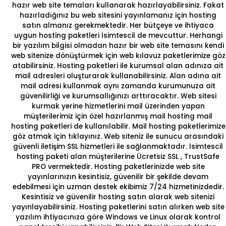
hazır web site temaları
kullanarak hazırlayabilirsiniz. Fakat
hazırladığınız bu web sitesini yayınlamanız için hosting
satın almanız gerekmektedir. Her bütçeye ve ihtiyaca
uygun hosting paketleri İsimtescil de mevcuttur. Herhangi
bir yazılım bilgisi olmadan hazır bir web site temasını kendi
web sitenize dönüştürmek için
web kılavuz
paketlerimize göz
atabilirsiniz. Hosting paketleri ile kurumsal alan adınıza ait
mail adresleri oluşturarak kullanabilirsiniz. Alan adına ait
mail adresi kullanmak aynı zamanda kurumunuza ait
güvenilirliği ve kurumsallığınızı arttıracaktır. Web sitesi
kurmak yerine hizmetlerini mail üzerinden yapan
müşterilerimiz için özel hazırlanmış
mail hosting
mail
hosting paketleri de kullanılabilir. Mail hosting paketlerimize
göz atmak için
tıklayınız.
Web siteniz ile sunucu arasındaki
güvenli iletişim SSL hizmetleri ile sağlanmaktadır. İsimtescil
hosting paketi alan müşterilerine
Ücretsiz SSL
, TrustSafe
PRO vermektedir. Hosting paketlerinizde web site
yayınlarınızın kesintisiz, güvenilir bir şekilde devam
edebilmesi için uzman destek ekibimiz 7/24 hizmetinizdedir.
Kesintisiz ve güvenilir
hosting satın
alarak web sitenizi
yayınlayabilirsiniz. Hosting paketlerini satın alırken web site
yazılım ihtiyacınıza göre
Windows
ve
Linux
olarak kontrol