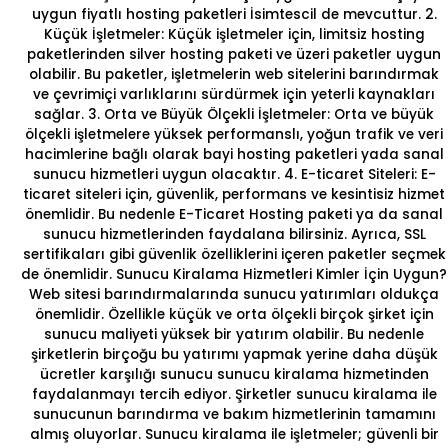
uygun fiyatlı hosting
paketleri İsimtescil de mevcuttur.
2.
Küçük İşletmeler:
Küçük işletmeler için, limitsiz hosting
paketlerinden silver hosting paketi ve üzeri paketler uygun
olabilir. Bu paketler, işletmelerin web sitelerini barındırmak
ve çevrimiçi varlıklarını sürdürmek için yeterli kaynakları
sağlar.
3. Orta ve Büyük Ölçekli İşletmeler:
Orta ve büyük
ölçekli işletmelere yüksek performanslı, yoğun trafik ve veri
hacimlerine bağlı olarak
bayi hosting
paketleri yada sanal
sunucu hizmetleri uygun olacaktır.
4. E-ticaret Siteleri:
E-
ticaret siteleri için, güvenlik, performans ve kesintisiz hizmet
önemlidir. Bu nedenle
E-Ticaret Hosting
paketi ya da sanal
sunucu hizmetlerinden faydalana bilirsiniz. Ayrıca, SSL
sertifikaları gibi güvenlik özelliklerini içeren paketler seçmek
de önemlidir. Sunucu Kiralama Hizmetleri Kimler İçin Uygun?
Web sitesi barındırmalarında sunucu yatırımları oldukça
önemlidir. Özellikle küçük ve orta ölçekli birçok şirket için
sunucu maliyeti yüksek bir yatırım olabilir. Bu nedenle
şirketlerin birçoğu bu yatırımı yapmak yerine daha düşük
ücretler karşılığı
sunucu sunucu kiralama hizmeti
nden
faydalanmayı tercih ediyor. Şirketler sunucu kiralama ile
sunucunun barındırma ve bakım hizmetlerinin tamamını
almış oluyorlar. Sunucu kiralama ile işletmeler; güvenli bir