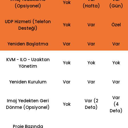
Yok
(Opsiyonel)
(Hafta)
(Gün)
UDP Hizmeti (Telefon
Yok
Var
Özel
Desteği)
Yeniden Başlatma
Var
Var
Var
KVM - ILO - Uzaktan
Yok
Yok
Yok
Yönetim
Yeniden Kurulum
Var
Var
Var
Var
Imaj Yedekten Geri
Var (2
Yok
(4
Dönme (Opsiyonel)
Defa)
Defa)
Proje Bazında