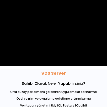
HPE DL380 Gen11 Serisi Sunucular
10 Gbit Aktif/Aktif Hat Kapasitesi
Arbor DDoS Mitigation
DELL / HPE3par SSD Storage
Yaklaşık 500 TB Yedekli Depolama Kapasitesi
8 Gbit/ps Yedekli Fiber Data Alt Yapısı
Cisco / Juniper Yedekli Switch Yapısı
Next Generation Firewall
Failover Cluster ile Süreklilik
200 TB Arttırılabilir Yedekleme Kapasitesi
VDS Server
Sahibi Olarak Neler Yapabilirsiniz?
Orta düzey performans gerektiren uygulamalar barındırma
Özel yazılım ve uygulama geliştirme ortamı kurma
Veri tabanı yönetimi (MySQL, PostgreSQL gibi)