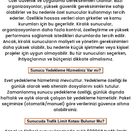
Özel Güvenlik ve Uygulama Gereksinimleri Olanlar: Bazı
organizasyonlar, yüksek güvenlik gereksinimlerine sahip
olabilirler ve bu nedenle özel sunucular kullanmayı tercih
ederler. Özellikle hassas verileri olan şirketler ve kamu
kurumları için bu geçerlidir. Kiralık sunucular,
organizasyonların daha fazla kontrol, özelleştirme ve yüksek
performans sağlamak istedikleri durumlarda tercih edilir.
Ancak, kiralık sunucuların maliyeti ve yönetim gereksinimleri
daha yüksek olabilir, bu nedenle küçük işletmeler veya kişisel
projeler için uygun olmayabilir. Bu tür sunucuları seçerken,
ihtiyaçlarınızı ve bütçenizi dikkate almalısınız.
Sunucu Yedekleme Hizmetiniz Var mı?
Evet yedekleme hizmetimiz mevcuttur. Yedekleme özelliği ile
günlük olarak web sitenizin dosyalarını saklı tutulur.
Zamanlanmış sunucu yedekleme özelliği, günlük dışında
haftalık ve aylık olarak çalışan bir yedekleme hizmetidir. Paket
seçiminize (otomatik/manuel) göre verilerinizi güvence altına
alabilirsiniz.
Sunucuda Trafik Limit Kotası Bulunur Mu?