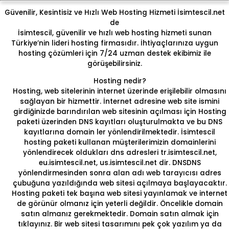
Güvenilir, Kesintisiz ve Hızlı Web Hosting Hizmeti İsimtescil.net
de
İsimtescil, güvenilir ve hızlı web hosting hizmeti sunan
Türkiye’nin lideri hosting firmasıdır. İhtiyaçlarınıza uygun
hosting çözümleri için 7/24 uzman destek ekibimiz ile
görüşebilirsiniz.
Hosting nedir?
Hosting
, web sitelerinin internet üzerinde erişilebilir olmasını
sağlayan bir hizmettir. İnternet adresine web site ismini
girdiğinizde barındırılan web sitesinin açılması için Hosting
paketi üzerinden DNS kayıtları oluşturulmakta ve bu DNS
kayıtlarına domain ler yönlendirilmektedir. İsimtescil
hosting paketi kullanan müşterilerimizin domainlerini
yönlendirecek oldukları dns adresleri tr.isimtescil.net,
eu.isimtescil.net, us.isimtescil.net dir.
DNS
DNS
yönlendirmesinden sonra alan adı web tarayıcısı adres
çubuğuna yazıldığında web sitesi açılmaya başlayacaktır.
Hosting paketi tek başına web sitesi yayınlamak ve internet
de görünür olmanız için yeterli değildir. Öncelikle domain
satın almanız gerekmektedir. Domain satın almak için
tıklayınız.
Bir web sitesi tasarımını pek çok yazılım ya da