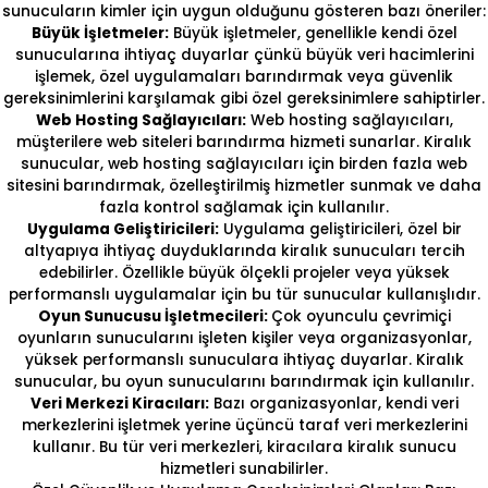
sunucuların kimler için uygun olduğunu gösteren bazı öneriler:
Büyük İşletmeler:
Büyük işletmeler, genellikle kendi özel
sunucularına ihtiyaç duyarlar çünkü büyük veri hacimlerini
işlemek, özel uygulamaları barındırmak veya güvenlik
gereksinimlerini karşılamak gibi özel gereksinimlere sahiptirler.
Web Hosting Sağlayıcıları:
Web hosting sağlayıcıları,
müşterilere web siteleri barındırma hizmeti sunarlar. Kiralık
sunucular, web hosting sağlayıcıları için birden fazla web
sitesini barındırmak, özelleştirilmiş hizmetler sunmak ve daha
fazla kontrol sağlamak için kullanılır.
Uygulama Geliştiricileri:
Uygulama geliştiricileri, özel bir
altyapıya ihtiyaç duyduklarında kiralık sunucuları tercih
edebilirler. Özellikle büyük ölçekli projeler veya yüksek
performanslı uygulamalar için bu tür sunucular kullanışlıdır.
Oyun Sunucusu İşletmecileri:
Çok oyunculu çevrimiçi
oyunların sunucularını işleten kişiler veya organizasyonlar,
yüksek performanslı sunuculara ihtiyaç duyarlar. Kiralık
sunucular, bu oyun sunucularını barındırmak için kullanılır.
Veri Merkezi Kiracıları:
Bazı organizasyonlar, kendi veri
merkezlerini işletmek yerine üçüncü taraf veri merkezlerini
kullanır. Bu tür veri merkezleri, kiracılara kiralık sunucu
hizmetleri sunabilirler.