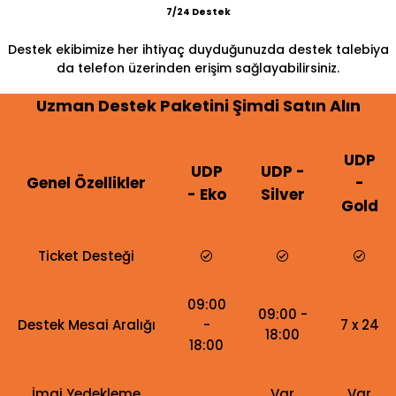
7/24 Destek
Destek ekibimize her ihtiyaç duyduğunuzda destek talebiya
da telefon üzerinden erişim sağlayabilirsiniz.
Uzman Destek Paketini Şimdi Satın Alın
UDP
UDP
UDP -
Genel Özellikler
-
- Eko
Silver
Gold
Ticket Desteği
09:00
09:00 -
Destek Mesai Aralığı
-
7 x 24
18:00
18:00
İmaj Yedekleme
Var
Var