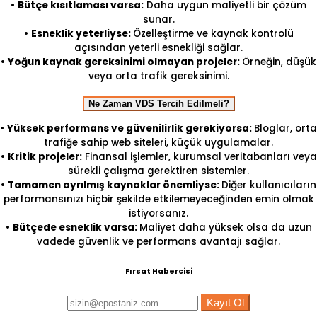
•
Bütçe kısıtlaması varsa:
Daha uygun maliyetli bir çözüm
sunar.
•
Esneklik yeterliyse:
Özelleştirme ve kaynak kontrolü
açısından yeterli esnekliği sağlar.
•
Yoğun kaynak gereksinimi olmayan projeler:
Örneğin, düşük
veya orta trafik gereksinimi.
Ne Zaman VDS Tercih Edilmeli?
•
Yüksek performans ve güvenilirlik gerekiyorsa:
Bloglar, orta
trafiğe sahip web siteleri, küçük uygulamalar.
•
Kritik projeler:
Finansal işlemler, kurumsal veritabanları veya
sürekli çalışma gerektiren sistemler.
•
Tamamen ayrılmış kaynaklar önemliyse:
Diğer kullanıcıların
performansınızı hiçbir şekilde etkilemeyeceğinden emin olmak
istiyorsanız.
•
Bütçede esneklik varsa:
Maliyet daha yüksek olsa da uzun
vadede güvenlik ve performans avantajı sağlar.
Fırsat Habercisi
Kayıt Ol