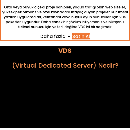
Orta veya büyük ölçekli proje sahipleri, yoğun trafiği olan web siteler,
yüksek performans ve özel kaynaklara ihtiyaç duyan projeler, kurumsal
yazılım uygulamaları, veritabanı veya büyük oyun sunucuları için VDS
paketleri uygundur. Daha esnek bir çözüm istiyorsanız ve bütçeniz
fiziksel sunucu için yeterli değilse VDS iyi bir seçimdir.
Daha fazla
Satın Al
VDS
(Virtual Dedicated Server) Nedir?
Virtual Dedicated Server, bir sunucunun fiziksel
donanımının mantıksal olarak bölümlenmesi sonucu
ortaya çıkan her bir sanal sunucuya verilen genel addır.
Bu sanal sunucuların her biri kendine ait ayrı ayrı
mantıksal donanım bileşenleri içerir. Bu sayede, işletim
sistemi ve sunucu yazılımları bir sanal sunucunun
üzerinde aynı bir fiziksel sunucu gibi çalışarak güvenli ve
yalıtılmış olarak barındırılabilir