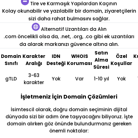
Tire ve Karmaşık Yapılardan Kaçının
Kolay okunabilir ve yazılabilir bir domain, ziyaretçilerin
sizi daha rahat bulmasını sağlar.
Alternatif Uzantıları da Alın
.com öncelikli olsa da, .net, .org, .co gibi ek uzantıları
da alarak markanızı güvence altına alın.
Satın
Domain
Karakter
IDN
WHOIS
Özel
K
Alma
Sınıfı
Aralığı
Desteği
Koruması
Koşullar
Süresi
3-63
gTLD
Yok
Var
1-10 yıl
Yok
karakter
İşletmeniz İçin Domain Çözümleri
İsimtescil olarak, doğru domain seçiminin dijital
dünyada sizi bir adım öne taşıyacağını biliyoruz. İşte
domain alırken göz önünde bulundurmanız gereken
önemli noktalar: