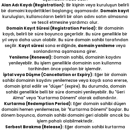
Alan Adı Kaydı (Registration):
Bir kişinin veya kuruluşun belirli
bir domaini kaydettikleri başlangıç aşamasıdır.
Domain kayıt
kuruluşları, kullanıcıların belirli bir alan adını satın almasına
ve tescil etmesine yardımcı olur.
Domain Kayıt Süresi (Registration Period):
Bir domainin
kaydı, belirli bir süre boyunca geçerlidir. Bu süre genellikle bir
yıl veya daha uzun olabilir. Bu süre domain sahibi tarafından
seçilir.
Kayıt süresi
sona erdiğinde,
domain yenileme
veya
sonlandırma aşamasına girer.
Yenileme (Renewal):
Domain sahibi, domainin kaydını
yenileyebilir. Bu işlem genellikle domainin son kullanma
tarihinden önce yapılan bir işlemdir.
İptal veya Düşme (Cancellation or Expiry):
Eğer bir domain
sahibi domainin kaydını yenilemezse veya kaydı sona ererse,
domain iptal edilir ve "düşer" (expire). Bu durumda, domain
sahibi genellikle belli bir süre domaini yenileyebilir. Bu "Geri
Alma" veya "Kurtarma Dönemi" olarak adlandırılır.
Kurtarma (Redemption Period):
Eğer domain sahibi düşen
domaini hemen yenilemezse, bir "Kurtarma Dönemi" başlar. Bu
dönem boyunca, domain sahibi domaini geri alabilir ancak bu
işlem pahalı olabilmektedir.
Serbest Bırakma (Release):
Eğer domain sahibi kurtarma