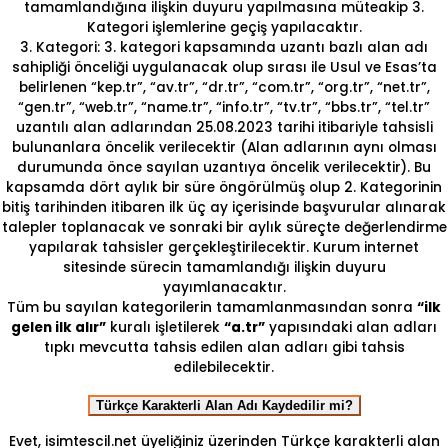
tamamlandığına ilişkin duyuru yapılmasına müteakip 3.
Kategori işlemlerine geçiş yapılacaktır.
3. Kategori: 3. kategori kapsamında uzantı bazlı alan adı
sahipliği önceliği uygulanacak olup sırası ile Usul ve Esas’ta
belirlenen “kep.tr”, “av.tr”, “dr.tr”, “com.tr”, “org.tr”, “net.tr”,
“gen.tr”, “web.tr”, “name.tr”, “info.tr”, “tv.tr”, “bbs.tr”, “tel.tr”
uzantılı alan adlarından 25.08.2023 tarihi itibariyle tahsisli
bulunanlara öncelik verilecektir (Alan adlarının aynı olması
durumunda önce sayılan uzantıya öncelik verilecektir). Bu
kapsamda dört aylık bir süre öngörülmüş olup 2. Kategorinin
bitiş tarihinden itibaren ilk üç ay içerisinde başvurular alınarak
talepler toplanacak ve sonraki bir aylık süreçte değerlendirme
yapılarak tahsisler gerçekleştirilecektir. Kurum internet
sitesinde sürecin tamamlandığı ilişkin duyuru
yayımlanacaktır.
Tüm bu sayılan kategorilerin tamamlanmasından sonra
“ilk
gelen ilk alır”
kuralı işletilerek
“a.tr”
yapısındaki alan adları
tıpkı mevcutta tahsis edilen alan adları gibi tahsis
edilebilecektir.
Türkçe Karakterli Alan Adı Kaydedilir mi?
Evet, isimtescil.net üyeliğiniz üzerinden Türkçe karakterli alan