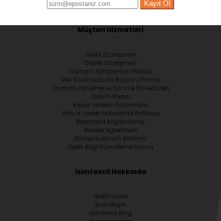
Kayıt Ol
Müşteri Hizmetleri
Üyelik Sözleşmesi
Gizlilik Sözleşmesi
Domain Sahiplerinin Hakları
Veri Sorumlusuna Başvuru Formu
Domain Yenileme ve Silinme Prosedürleri
İade Politikası
Kişisel Verilerin Korunması
Who is Verileri Hatırlatma Politikası
Registrant Bilgilendirme
Reseller Agreement
Kötüye Kullanım Bildirimi
Üyelik Bilgi Güncelleme Formu
İsimtescil Hakkında
Hakkımızda
Bize Ulaşın
İsimtescil Blog