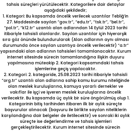
tahsis süreçleri yürütülecektir. Kategorilere dair detaylar
aşağıdaki şekildedir;
1. Kategori: Bu kapsamda öncelik verilecek uzantılar Tebliğ’in
27. Maddesinde sayılan “gov.tr”, “edu.tr”, “tsk.tr”, “bel.tr”,
“pol.tr”, “k12.tr” uzantılı alan adlarından 14 Eylül 2023 tarihi
itibariyle tahsisli olanlardır. Sayılan uzantılar için hiyerarşik
sıra göz önünde bulundurularak (Alan adlarının aynı olması
durumunda önce sayılan uzantıya öncelik verilecektir) “a.tr”
yapısındaki alan adlarının tahsisleri tamamlanacaktır. Kurum
internet sitesinde sürecin tamamlandığına ilişkin duyuru
yapılmasına müteakip 2. Kategori kapsamındaki tahsis
işlemlerine geçiş yapılacaktır.
2. Kategori: 2. kategoride, 25.08.2023 tarihi itibariyle tahsisli
“org.tr” uzantılı alan adlarına sahip kamu kurumu niteliğinde
olan meslek kuruluşlarına, kamuya yararlı dernekler ve
vakıflar ile işçi ve işveren meslek kuruluşlarına öncelik
verilecektir. Bu kapsamda üç aylık bir süre öngörülmüş olup 1.
Kategorinin bitiş tarihinden itibaren ilk bir aylık süreçte
başvurular alınacak (başvuru ile birlikte sayılan niteliklerin
karşılandığına dair belgeler de iletilecektir) ve sonraki iki aylık
süreçte ise değerlendirme ve tahsis işlemleri
gerçekleştirilecektir. Kurum internet sitesinde sürecin