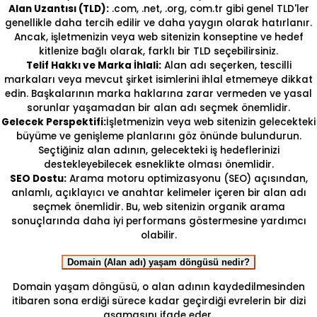
Alan Uzantısı (TLD):
.com, .net, .org, com.tr gibi genel TLD'ler
genellikle daha tercih edilir ve daha yaygın olarak hatırlanır.
Ancak, işletmenizin veya web sitenizin konseptine ve hedef
kitlenize bağlı olarak, farklı bir TLD seçebilirsiniz.
Telif Hakkı ve Marka İhlali:
Alan adı seçerken, tescilli
markaları veya mevcut şirket isimlerini ihlal etmemeye dikkat
edin. Başkalarının marka haklarına zarar vermeden ve yasal
sorunlar yaşamadan bir alan adı seçmek önemlidir.
Gelecek Perspektifi:
İşletmenizin veya web sitenizin gelecekteki
büyüme ve genişleme planlarını göz önünde bulundurun.
Seçtiğiniz alan adının, gelecekteki iş hedeflerinizi
destekleyebilecek esneklikte olması önemlidir.
SEO Dostu:
Arama motoru optimizasyonu (SEO) açısından,
anlamlı, açıklayıcı ve anahtar kelimeler içeren bir alan adı
seçmek önemlidir. Bu, web sitenizin organik arama
sonuçlarında daha iyi performans göstermesine yardımcı
olabilir.
Domain (Alan adı) yaşam döngüsü nedir?
Domain yaşam döngüsü, o alan adının kaydedilmesinden
itibaren sona erdiği sürece kadar geçirdiği evrelerin bir dizi
aşamasını ifade eder.