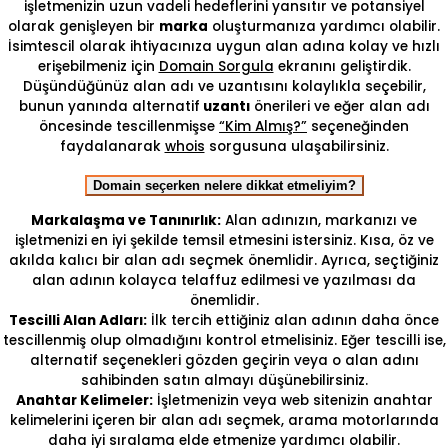
işletmenizin uzun vadeli hedeflerini yansıtır ve potansiyel
olarak genişleyen bir
marka
oluşturmanıza yardımcı olabilir.
İsimtescil olarak ihtiyacınıza uygun alan adına kolay ve hızlı
erişebilmeniz için
Domain Sorgula
ekranını geliştirdik.
Düşündüğünüz alan adı ve uzantısını kolaylıkla seçebilir,
bunun yanında alternatif
uzantı
önerileri ve eğer alan adı
öncesinde tescillenmişse
“Kim Almış?”
seçeneğinden
faydalanarak
whois
sorgusuna ulaşabilirsiniz.
Domain seçerken nelere dikkat etmeliyim?
Markalaşma ve Tanınırlık:
Alan adınızın, markanızı ve
işletmenizi en iyi şekilde temsil etmesini istersiniz. Kısa, öz ve
akılda kalıcı bir alan adı seçmek önemlidir. Ayrıca, seçtiğiniz
alan adının kolayca telaffuz edilmesi ve yazılması da
önemlidir.
Tescilli Alan Adları:
İlk tercih ettiğiniz alan adının daha önce
tescillenmiş olup olmadığını kontrol etmelisiniz. Eğer tescilli ise,
alternatif seçenekleri gözden geçirin veya o alan adını
sahibinden satın almayı düşünebilirsiniz.
Anahtar Kelimeler:
İşletmenizin veya web sitenizin anahtar
kelimelerini içeren bir alan adı seçmek, arama motorlarında
daha iyi sıralama elde etmenize yardımcı olabilir.