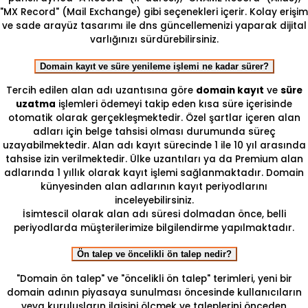
"MX Record" (Mail Exchange) gibi seçenekleri içerir. Kolay erişim
ve sade arayüz tasarımı ile dns güncellemenizi yaparak dijital
varlığınızı sürdürebilirsiniz.
Domain kayıt ve süre yenileme işlemi ne kadar sürer?
Tercih edilen alan adı uzantısına göre
domain kayıt
ve
süre
uzatma
işlemleri ödemeyi takip eden kısa süre içerisinde
otomatik olarak gerçekleşmektedir. Özel şartlar içeren alan
adları için belge tahsisi olması durumunda süreç
uzayabilmektedir. Alan adı kayıt sürecinde 1 ile 10 yıl arasında
tahsise izin verilmektedir. Ülke uzantıları ya da Premium alan
adlarında 1 yıllık olarak kayıt işlemi sağlanmaktadır. Domain
künyesinden alan adlarının kayıt periyodlarını
inceleyebilirsiniz.
İsimtescil olarak alan adı süresi dolmadan önce, belli
periyodlarda müşterilerimize bilgilendirme yapılmaktadır.
Ön talep ve öncelikli ön talep nedir?
"Domain ön talep" ve "öncelikli ön talep" terimleri, yeni bir
domain adının piyasaya sunulması öncesinde kullanıcıların
veya kuruluşların ilgisini ölçmek ve taleplerini önceden