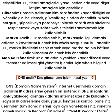
erişebilirler. Bu, ticari amaçlarla, yasal nedenlerle veya diğer
iletişim amaçları için gereklidir.
Güvenlik:
Domain adlarının kim tarafından kaydedildiğini ve
yönetildiğini belirlemek, güvenlik açısından önemlidir. Whois
sorgusu, şüpheli veya potansiyel olarak zararlı web sitelerini
tespit etmek veya sahte web sitelerini tanımlamak için
kullanılabilir.
Marka Takibi:
Bir marka sahibi, markasıyla ilgili domain
adlarının kayıtlarını izlemek için whois sorgusunu kullanabilir.
Bu, marka ihlallerini tespit etmek veya marka adının kötüye
kullanılmasını önlemek için önemlidir.
Alan Adı Yönetimi:
Bir alan adının yeniden kaydedilmesi veya
transfer edilmesi gibi yönetim işlemleri için whois bilgileri
kullanılabilir.
DNS nedir? Dns güncelleme işlemi nasıl yapılır?
DNS (Domain Name System), internet üzerindeki domain
adlarını IP adreslerine çeviren bir sistemdir. DNS, insanların
anlayabileceği domain adlarını internet üzerinde kullanılan
sayısal IP adreslerine dönüştürür. İsimtescil kontrol paneliniz
üzerinden tüm domainlerinizi ayrı ayrı yönetebilirsiniz. Yönetim
paneli ayrıca "A Record" (IP adresi), "CNAME Record" (Alias),