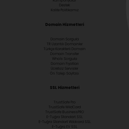
Kampanyalar
Destek
Kalite Politikamız
Domain Hizmetleri
Domain Sorgula
TR Uzantılı Domainler
Türkçe Karakterli Domain
Domain Transfer
Whoİs Sorgula
Domain Fiyatları
Ücretsiz Servisler
Ön Talep Sayfası
SSL Hizmetleri
TrustSafe Pro
TrustSafe WildCard
TrustSafe BusinessPRO
E-Tuğra Standart SSL
E-Tuğra Standart Wildcard SSL
E-Tuğra EV SSL