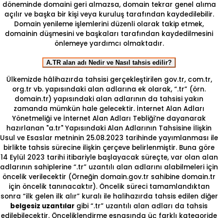
döneminde domaini geri almazsa, domain tekrar genel alıma
açılır ve başka bir kişi veya kuruluş tarafından kaydedilebilir.
Domain yenileme işlemlerini düzenli olarak takip etmek,
domainin düşmesini ve başkaları tarafından kaydedilmesini
önlemeye yardımcı olmaktadır.
A.TR alan adı Nedir ve Nasıl tahsis edilir?
Ülkemizde hâlihazırda tahsisi gerçekleştirilen gov.tr, com.tr,
org.tr vb. yapısındaki alan adlarına ek olarak, “.tr” (örn.
domain.tr) yapısındaki alan adlarının da tahsisi yakın
zamanda mümkün hale gelecektir. İnternet Alan Adları
Yönetmeliği ve İnternet Alan Adları Tebliği’ne dayanarak
hazırlanan "a.tr" Yapısındaki Alan Adlarının Tahsisine İlişkin
Usul ve Esaslar metninin 25.08.2023 tarihinde yayımlanması ile
birlikte tahsis sürecine ilişkin çerçeve belirlenmiştir. Buna göre
14 Eylül 2023 tarihi itibariyle başlayacak süreçte, var olan alan
adlarının sahiplerine “.tr” uzantılı alan adlarını alabilmeleri için
öncelik verilecektir (Örneğin domain.gov.tr sahibine domain.tr
için öncelik tanınacaktır). Öncelik süreci tamamlandıktan
sonra “ilk gelen ilk alır” kuralı ile halihazırda tahsis edilen diğer
belgesiz uzantılar
gibi “.tr” uzantılı alan adları da tahsis
edilebilecektir. Önceliklendirme esnasında üç farklı kategoride