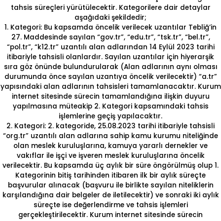
tahsis süreçleri yürütülecektir. Kategorilere dair detaylar
aşağıdaki şekildedir;
1. Kategori: Bu kapsamda öncelik verilecek uzantılar Tebliğ’in
27. Maddesinde sayılan “gov.tr”, “edu.tr”, “tsk.tr”, “bel.tr”,
“pol.tr”, “k12.tr” uzantılı alan adlarından 14 Eylül 2023 tarihi
itibariyle tahsisli olanlardır. Sayılan uzantılar için hiyerarşik
sıra göz önünde bulundurularak (Alan adlarının aynı olması
durumunda önce sayılan uzantıya öncelik verilecektir) “a.tr”
yapısındaki alan adlarının tahsisleri tamamlanacaktır. Kurum
internet sitesinde sürecin tamamlandığına ilişkin duyuru
yapılmasına müteakip 2. Kategori kapsamındaki tahsis
işlemlerine geçiş yapılacaktır.
2. Kategori: 2. kategoride, 25.08.2023 tarihi itibariyle tahsisli
“org.tr” uzantılı alan adlarına sahip kamu kurumu niteliğinde
olan meslek kuruluşlarına, kamuya yararlı dernekler ve
vakıflar ile işçi ve işveren meslek kuruluşlarına öncelik
verilecektir. Bu kapsamda üç aylık bir süre öngörülmüş olup 1.
Kategorinin bitiş tarihinden itibaren ilk bir aylık süreçte
başvurular alınacak (başvuru ile birlikte sayılan niteliklerin
karşılandığına dair belgeler de iletilecektir) ve sonraki iki aylık
süreçte ise değerlendirme ve tahsis işlemleri
gerçekleştirilecektir. Kurum internet sitesinde sürecin