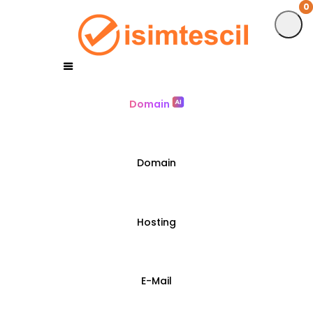
0
0
Domain
Domain
Hosting
E-Mail