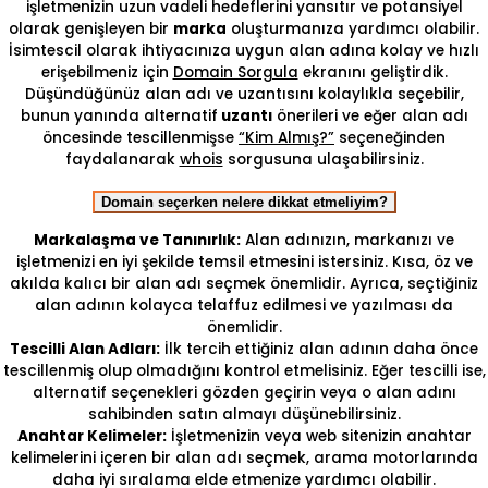
işletmenizin uzun vadeli hedeflerini yansıtır ve potansiyel
olarak genişleyen bir
marka
oluşturmanıza yardımcı olabilir.
İsimtescil olarak ihtiyacınıza uygun alan adına kolay ve hızlı
erişebilmeniz için
Domain Sorgula
ekranını geliştirdik.
Düşündüğünüz alan adı ve uzantısını kolaylıkla seçebilir,
bunun yanında alternatif
uzantı
önerileri ve eğer alan adı
öncesinde tescillenmişse
“Kim Almış?”
seçeneğinden
faydalanarak
whois
sorgusuna ulaşabilirsiniz.
Domain seçerken nelere dikkat etmeliyim?
Markalaşma ve Tanınırlık:
Alan adınızın, markanızı ve
işletmenizi en iyi şekilde temsil etmesini istersiniz. Kısa, öz ve
akılda kalıcı bir alan adı seçmek önemlidir. Ayrıca, seçtiğiniz
alan adının kolayca telaffuz edilmesi ve yazılması da
önemlidir.
Tescilli Alan Adları:
İlk tercih ettiğiniz alan adının daha önce
tescillenmiş olup olmadığını kontrol etmelisiniz. Eğer tescilli ise,
alternatif seçenekleri gözden geçirin veya o alan adını
sahibinden satın almayı düşünebilirsiniz.
Anahtar Kelimeler:
İşletmenizin veya web sitenizin anahtar
kelimelerini içeren bir alan adı seçmek, arama motorlarında
daha iyi sıralama elde etmenize yardımcı olabilir.