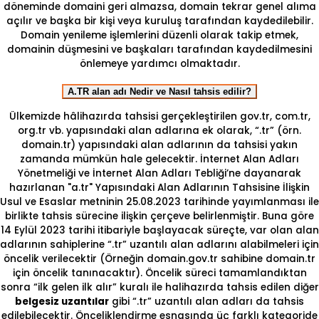
döneminde domaini geri almazsa, domain tekrar genel alıma
açılır ve başka bir kişi veya kuruluş tarafından kaydedilebilir.
Domain yenileme işlemlerini düzenli olarak takip etmek,
domainin düşmesini ve başkaları tarafından kaydedilmesini
önlemeye yardımcı olmaktadır.
A.TR alan adı Nedir ve Nasıl tahsis edilir?
Ülkemizde hâlihazırda tahsisi gerçekleştirilen gov.tr, com.tr,
org.tr vb. yapısındaki alan adlarına ek olarak, “.tr” (örn.
domain.tr) yapısındaki alan adlarının da tahsisi yakın
zamanda mümkün hale gelecektir. İnternet Alan Adları
Yönetmeliği ve İnternet Alan Adları Tebliği’ne dayanarak
hazırlanan "a.tr" Yapısındaki Alan Adlarının Tahsisine İlişkin
Usul ve Esaslar metninin 25.08.2023 tarihinde yayımlanması ile
birlikte tahsis sürecine ilişkin çerçeve belirlenmiştir. Buna göre
14 Eylül 2023 tarihi itibariyle başlayacak süreçte, var olan alan
adlarının sahiplerine “.tr” uzantılı alan adlarını alabilmeleri için
öncelik verilecektir (Örneğin domain.gov.tr sahibine domain.tr
için öncelik tanınacaktır). Öncelik süreci tamamlandıktan
sonra “ilk gelen ilk alır” kuralı ile halihazırda tahsis edilen diğer
belgesiz uzantılar
gibi “.tr” uzantılı alan adları da tahsis
edilebilecektir. Önceliklendirme esnasında üç farklı kategoride