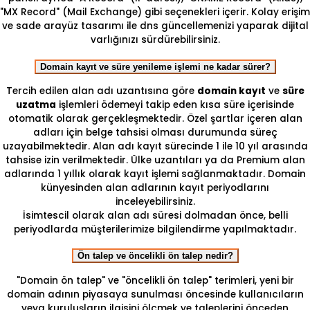
"MX Record" (Mail Exchange) gibi seçenekleri içerir. Kolay erişim
ve sade arayüz tasarımı ile dns güncellemenizi yaparak dijital
varlığınızı sürdürebilirsiniz.
Domain kayıt ve süre yenileme işlemi ne kadar sürer?
Tercih edilen alan adı uzantısına göre
domain kayıt
ve
süre
uzatma
işlemleri ödemeyi takip eden kısa süre içerisinde
otomatik olarak gerçekleşmektedir. Özel şartlar içeren alan
adları için belge tahsisi olması durumunda süreç
uzayabilmektedir. Alan adı kayıt sürecinde 1 ile 10 yıl arasında
tahsise izin verilmektedir. Ülke uzantıları ya da Premium alan
adlarında 1 yıllık olarak kayıt işlemi sağlanmaktadır. Domain
künyesinden alan adlarının kayıt periyodlarını
inceleyebilirsiniz.
İsimtescil olarak alan adı süresi dolmadan önce, belli
periyodlarda müşterilerimize bilgilendirme yapılmaktadır.
Ön talep ve öncelikli ön talep nedir?
"Domain ön talep" ve "öncelikli ön talep" terimleri, yeni bir
domain adının piyasaya sunulması öncesinde kullanıcıların
veya kuruluşların ilgisini ölçmek ve taleplerini önceden