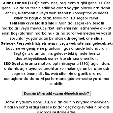
Alan Uzantısı (TLD):
.com, .net, .org, com.tr gibi genel TLD'ler
genellikle daha tercih edilir ve daha yaygın olarak hatırlanır.
Ancak, işletmenizin veya web sitenizin konseptine ve hedef
kitlenize bağlı olarak, farklı bir TLD seçebilirsiniz.
Telif Hakkı ve Marka İhlali:
Alan adı seçerken, tescilli
markaları veya mevcut şirket isimlerini ihlal etmemeye dikkat
edin. Başkalarının marka haklarına zarar vermeden ve yasal
sorunlar yaşamadan bir alan adı seçmek önemlidir.
Gelecek Perspektifi:
İşletmenizin veya web sitenizin gelecekteki
büyüme ve genişleme planlarını göz önünde bulundurun.
Seçtiğiniz alan adının, gelecekteki iş hedeflerinizi
destekleyebilecek esneklikte olması önemlidir.
SEO Dostu:
Arama motoru optimizasyonu (SEO) açısından,
anlamlı, açıklayıcı ve anahtar kelimeler içeren bir alan adı
seçmek önemlidir. Bu, web sitenizin organik arama
sonuçlarında daha iyi performans göstermesine yardımcı
olabilir.
Domain (Alan adı) yaşam döngüsü nedir?
Domain yaşam döngüsü, o alan adının kaydedilmesinden
itibaren sona erdiği sürece kadar geçirdiği evrelerin bir dizi
aşamasını ifade eder.