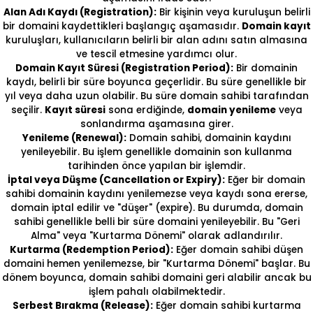
Alan Adı Kaydı (Registration):
Bir kişinin veya kuruluşun belirli
bir domaini kaydettikleri başlangıç aşamasıdır.
Domain kayıt
kuruluşları, kullanıcıların belirli bir alan adını satın almasına
ve tescil etmesine yardımcı olur.
Domain Kayıt Süresi (Registration Period):
Bir domainin
kaydı, belirli bir süre boyunca geçerlidir. Bu süre genellikle bir
yıl veya daha uzun olabilir. Bu süre domain sahibi tarafından
seçilir.
Kayıt süresi
sona erdiğinde,
domain yenileme
veya
sonlandırma aşamasına girer.
Yenileme (Renewal):
Domain sahibi, domainin kaydını
yenileyebilir. Bu işlem genellikle domainin son kullanma
tarihinden önce yapılan bir işlemdir.
İptal veya Düşme (Cancellation or Expiry):
Eğer bir domain
sahibi domainin kaydını yenilemezse veya kaydı sona ererse,
domain iptal edilir ve "düşer" (expire). Bu durumda, domain
sahibi genellikle belli bir süre domaini yenileyebilir. Bu "Geri
Alma" veya "Kurtarma Dönemi" olarak adlandırılır.
Kurtarma (Redemption Period):
Eğer domain sahibi düşen
domaini hemen yenilemezse, bir "Kurtarma Dönemi" başlar. Bu
dönem boyunca, domain sahibi domaini geri alabilir ancak bu
işlem pahalı olabilmektedir.
Serbest Bırakma (Release):
Eğer domain sahibi kurtarma