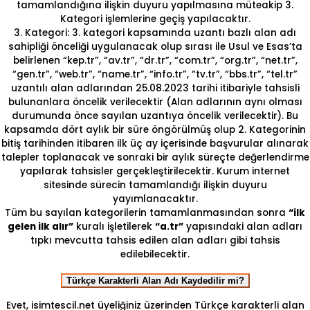
tamamlandığına ilişkin duyuru yapılmasına müteakip 3.
Kategori işlemlerine geçiş yapılacaktır.
3. Kategori: 3. kategori kapsamında uzantı bazlı alan adı
sahipliği önceliği uygulanacak olup sırası ile Usul ve Esas’ta
belirlenen “kep.tr”, “av.tr”, “dr.tr”, “com.tr”, “org.tr”, “net.tr”,
“gen.tr”, “web.tr”, “name.tr”, “info.tr”, “tv.tr”, “bbs.tr”, “tel.tr”
uzantılı alan adlarından 25.08.2023 tarihi itibariyle tahsisli
bulunanlara öncelik verilecektir (Alan adlarının aynı olması
durumunda önce sayılan uzantıya öncelik verilecektir). Bu
kapsamda dört aylık bir süre öngörülmüş olup 2. Kategorinin
bitiş tarihinden itibaren ilk üç ay içerisinde başvurular alınarak
talepler toplanacak ve sonraki bir aylık süreçte değerlendirme
yapılarak tahsisler gerçekleştirilecektir. Kurum internet
sitesinde sürecin tamamlandığı ilişkin duyuru
yayımlanacaktır.
Tüm bu sayılan kategorilerin tamamlanmasından sonra
“ilk
gelen ilk alır”
kuralı işletilerek
“a.tr”
yapısındaki alan adları
tıpkı mevcutta tahsis edilen alan adları gibi tahsis
edilebilecektir.
Türkçe Karakterli Alan Adı Kaydedilir mi?
Evet, isimtescil.net üyeliğiniz üzerinden Türkçe karakterli alan