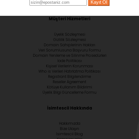
Kayıt Ol
Müşteri Hizmetleri
Üyelik Sözleşmesi
Gizlilik Sözleşmesi
Domain Sahiplerinin Hakları
Veri Sorumlusuna Başvuru Formu
Domain Yenileme ve Silinme Prosedürleri
İade Politikası
Kişisel Verilerin Korunması
Who is Verileri Hatırlatma Politikası
Registrant Bilgilendirme
Reseller Agreement
Kötüye Kullanım Bildirimi
Üyelik Bilgi Güncelleme Formu
İsimtescil Hakkında
Hakkımızda
Bize Ulaşın
İsimtescil Blog