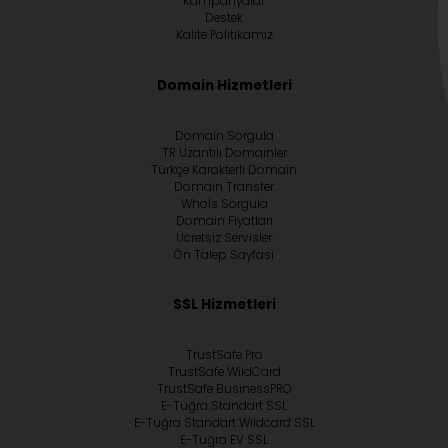
Kampanyalar
Destek
Kalite Politikamız
Domain Hizmetleri
Domain Sorgula
TR Uzantılı Domainler
Türkçe Karakterli Domain
Domain Transfer
Whoİs Sorgula
Domain Fiyatları
Ücretsiz Servisler
Ön Talep Sayfası
SSL Hizmetleri
TrustSafe Pro
TrustSafe WildCard
TrustSafe BusinessPRO
E-Tuğra Standart SSL
E-Tuğra Standart Wildcard SSL
E-Tuğra EV SSL