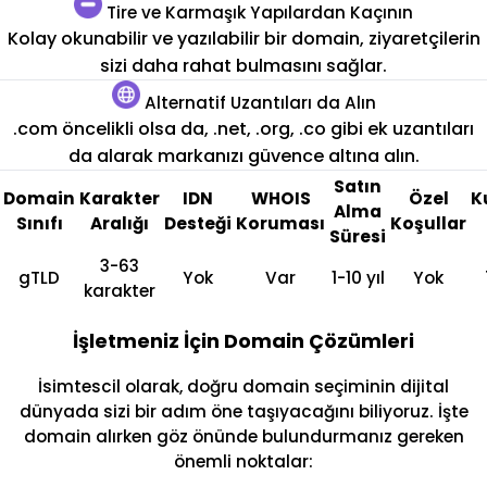
Tire ve Karmaşık Yapılardan Kaçının
Kolay okunabilir ve yazılabilir bir domain, ziyaretçilerin
sizi daha rahat bulmasını sağlar.
Alternatif Uzantıları da Alın
.com öncelikli olsa da, .net, .org, .co gibi ek uzantıları
da alarak markanızı güvence altına alın.
Satın
Domain
Karakter
IDN
WHOIS
Özel
K
Alma
Sınıfı
Aralığı
Desteği
Koruması
Koşullar
Süresi
3-63
gTLD
Yok
Var
1-10 yıl
Yok
karakter
İşletmeniz İçin Domain Çözümleri
İsimtescil olarak, doğru domain seçiminin dijital
dünyada sizi bir adım öne taşıyacağını biliyoruz. İşte
domain alırken göz önünde bulundurmanız gereken
önemli noktalar: