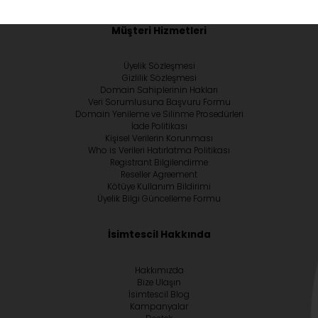
Müşteri Hizmetleri
Üyelik Sözleşmesi
Gizlilik Sözleşmesi
Domain Sahiplerinin Hakları
Veri Sorumlusuna Başvuru Formu
Domain Yenileme ve Silinme Prosedürleri
İade Politikası
Kişisel Verilerin Korunması
Who is Verileri Hatırlatma Politikası
Registrant Bilgilendirme
Reseller Agreement
Kötüye Kullanım Bildirimi
Üyelik Bilgi Güncelleme Formu
İsimtescil Hakkında
Hakkımızda
Bize Ulaşın
İsimtescil Blog
Kampanyalar