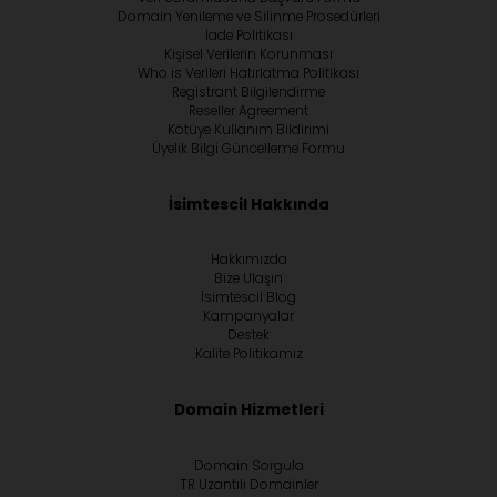
Domain Yenileme ve Silinme Prosedürleri
İade Politikası
Kişisel Verilerin Korunması
Who is Verileri Hatırlatma Politikası
Registrant Bilgilendirme
Reseller Agreement
Kötüye Kullanım Bildirimi
Üyelik Bilgi Güncelleme Formu
İsimtescil Hakkında
Hakkımızda
Bize Ulaşın
İsimtescil Blog
Kampanyalar
Destek
Kalite Politikamız
Domain Hizmetleri
Domain Sorgula
TR Uzantılı Domainler