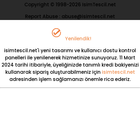
Copyright © 1998-2026 IsimTescil.net
Report Abuse : abuse@isimtescil.net
Yenilendik!
isimtescil.net'i yeni tasarımı ve kullanıcı dostu kontrol
panelleri ile yenilenerek hizmetinize sunuyoruz.
11 Mart
2024
tarihi itibariyle, üyeliğinizde
tanımlı kredi bakiyenizi
kullanarak sipariş oluşturabilmeniz için
isimtescil.net
adresinden işlem sağlamanızı önemle rica ederiz.