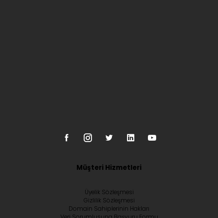
Müşteri Hizmetleri
Üyelik Sözleşmesi
Gizlilik Sözleşmesi
Domain Sahiplerinin Hakları
Veri Sorumlusuna Başvuru Formu