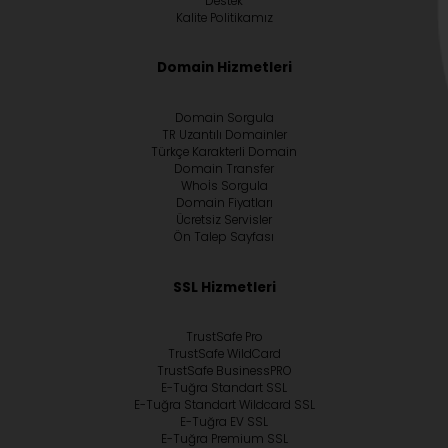
Destek
Kalite Politikamız
Domain Hizmetleri
Domain Sorgula
TR Uzantılı Domainler
Türkçe Karakterli Domain
Domain Transfer
Whoİs Sorgula
Domain Fiyatları
Ücretsiz Servisler
Ön Talep Sayfası
SSL Hizmetleri
TrustSafe Pro
TrustSafe WildCard
TrustSafe BusinessPRO
E-Tuğra Standart SSL
E-Tuğra Standart Wildcard SSL
E-Tuğra EV SSL
E-Tuğra Premium SSL