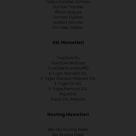
Türkçe Karakterli Domain
Domain Transfer
Whoİs Sorgula
Domain Fiyatları
Ücretsiz Servisler
Ön Talep Sayfası
SSL Hizmetleri
TrustSafe Pro
TrustSafe WildCard
TrustSafe BusinessPRO
E-Tuğra Standart SSL
E-Tuğra Standart Wildcard SSL
E-Tuğra EV SSL
E-Tuğra Premium SSL
RapidSSL
Rapid SSL Wildcard
Hosting Hizmetleri
Mini Eko Hosting Paketi
Eko Hosting Paketi