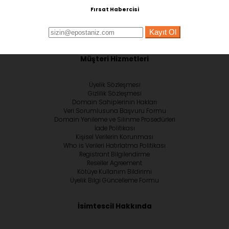
Fırsat Habercisi
Kayıt Ol
Müşteri Hizmetleri
Üyelik Sözleşmesi
Gizlilik Sözleşmesi
Domain Sahiplerinin Hakları
Veri Sorumlusuna Başvuru Formu
Domain Yenileme ve Silinme Prosedürleri
İade Politikası
Kişisel Verilerin Korunması
Who is Verileri Hatırlatma Politikası
Registrant Bilgilendirme
Reseller Agreement
Kötüye Kullanım Bildirimi
Üyelik Bilgi Güncelleme Formu
İsimtescil Hakkında