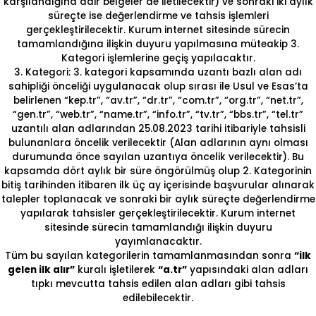
karşılandığına dair belgeler de iletilecektir) ve sonraki iki aylık
süreçte ise değerlendirme ve tahsis işlemleri
gerçekleştirilecektir. Kurum internet sitesinde sürecin
tamamlandığına ilişkin duyuru yapılmasına müteakip 3.
Kategori işlemlerine geçiş yapılacaktır.
3. Kategori: 3. kategori kapsamında uzantı bazlı alan adı
sahipliği önceliği uygulanacak olup sırası ile Usul ve Esas’ta
belirlenen “kep.tr”, “av.tr”, “dr.tr”, “com.tr”, “org.tr”, “net.tr”,
“gen.tr”, “web.tr”, “name.tr”, “info.tr”, “tv.tr”, “bbs.tr”, “tel.tr”
uzantılı alan adlarından 25.08.2023 tarihi itibariyle tahsisli
bulunanlara öncelik verilecektir (Alan adlarının aynı olması
durumunda önce sayılan uzantıya öncelik verilecektir). Bu
kapsamda dört aylık bir süre öngörülmüş olup 2. Kategorinin
bitiş tarihinden itibaren ilk üç ay içerisinde başvurular alınarak
talepler toplanacak ve sonraki bir aylık süreçte değerlendirme
yapılarak tahsisler gerçekleştirilecektir. Kurum internet
sitesinde sürecin tamamlandığı ilişkin duyuru
yayımlanacaktır.
Tüm bu sayılan kategorilerin tamamlanmasından sonra
“ilk
gelen ilk alır”
kuralı işletilerek
“a.tr”
yapısındaki alan adları
tıpkı mevcutta tahsis edilen alan adları gibi tahsis
edilebilecektir.