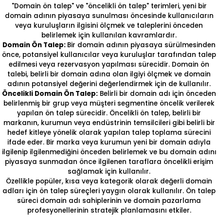
"Domain ön talep" ve "öncelikli ön talep" terimleri, yeni bir
domain adının piyasaya sunulması öncesinde kullanıcıların
veya kuruluşların ilgisini ölçmek ve taleplerini önceden
belirlemek için kullanılan kavramlardır.
Domain Ön Talep:
Bir domain adının piyasaya sürülmesinden
önce, potansiyel kullanıcılar veya kuruluşlar tarafından talep
edilmesi veya rezervasyon yapılması sürecidir. Domain ön
talebi, belirli bir domain adına olan ilgiyi ölçmek ve domain
adının potansiyel değerini değerlendirmek için de kullanılır.
Öncelikli Domain Ön Talep:
Belirli bir domain adı için önceden
belirlenmiş bir grup veya müşteri segmentine öncelik verilerek
yapılan ön talep sürecidir. Öncelikli ön talep, belirli bir
markanın, kurumun veya endüstrinin temsilcileri gibi belirli bir
hedef kitleye yönelik olarak yapılan talep toplama sürecini
ifade eder. Bir marka veya kurumun yeni bir domain adıyla
ilgilenip ilgilenmediğini önceden belirlemek ve bu domain adını
piyasaya sunmadan önce ilgilenen taraflara öncelikli erişim
sağlamak için kullanılır.
Özellikle popüler, kısa veya kategorik olarak değerli domain
adları için ön talep süreçleri yaygın olarak kullanılır. Ön talep
süreci domain adı sahiplerinin ve domain pazarlama
profesyonellerinin stratejik planlamasını etkiler.