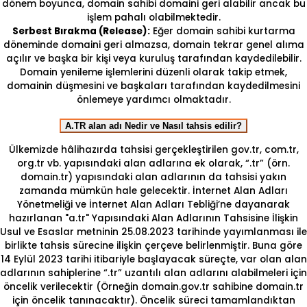
dönem boyunca, domain sahibi domaini geri alabilir ancak bu
işlem pahalı olabilmektedir.
Serbest Bırakma (Release):
Eğer domain sahibi kurtarma
döneminde domaini geri almazsa, domain tekrar genel alıma
açılır ve başka bir kişi veya kuruluş tarafından kaydedilebilir.
Domain yenileme işlemlerini düzenli olarak takip etmek,
domainin düşmesini ve başkaları tarafından kaydedilmesini
önlemeye yardımcı olmaktadır.
A.TR alan adı Nedir ve Nasıl tahsis edilir?
Ülkemizde hâlihazırda tahsisi gerçekleştirilen gov.tr, com.tr,
org.tr vb. yapısındaki alan adlarına ek olarak, “.tr” (örn.
domain.tr) yapısındaki alan adlarının da tahsisi yakın
zamanda mümkün hale gelecektir. İnternet Alan Adları
Yönetmeliği ve İnternet Alan Adları Tebliği’ne dayanarak
hazırlanan "a.tr" Yapısındaki Alan Adlarının Tahsisine İlişkin
Usul ve Esaslar metninin 25.08.2023 tarihinde yayımlanması ile
birlikte tahsis sürecine ilişkin çerçeve belirlenmiştir. Buna göre
14 Eylül 2023 tarihi itibariyle başlayacak süreçte, var olan alan
adlarının sahiplerine “.tr” uzantılı alan adlarını alabilmeleri için
öncelik verilecektir (Örneğin domain.gov.tr sahibine domain.tr
için öncelik tanınacaktır). Öncelik süreci tamamlandıktan