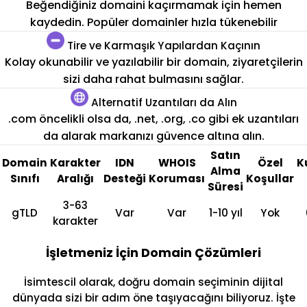
Beğendiğiniz domaini kaçırmamak için hemen
kaydedin. Popüler domainler hızla tükenebilir
Tire ve Karmaşık Yapılardan Kaçının
Kolay okunabilir ve yazılabilir bir domain, ziyaretçilerin
sizi daha rahat bulmasını sağlar.
Alternatif Uzantıları da Alın
.com öncelikli olsa da, .net, .org, .co gibi ek uzantıları
da alarak markanızı güvence altına alın.
Satın
Domain
Karakter
IDN
WHOIS
Özel
K
Alma
Sınıfı
Aralığı
Desteği
Koruması
Koşullar
Süresi
3-63
gTLD
Var
Var
1-10 yıl
Yok
karakter
İşletmeniz İçin Domain Çözümleri
İsimtescil olarak, doğru domain seçiminin dijital
dünyada sizi bir adım öne taşıyacağını biliyoruz. İşte