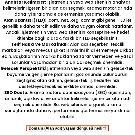
Anahtar Kelimeler:
İşletmenizin veya web sitenizin anahtar
kelimelerini içeren bir alan adı seçmek, arama motorlarında
daha iyi sıralama elde etmenize yardımcı olabilir.
Alan Uzantısı (TLD):
.com, .net, .org, com.tr gibi genel TLD'ler
genellikle daha tercih edilir ve daha yaygın olarak hatırlanır.
Ancak, işletmenizin veya web sitenizin konseptine ve hedef
kitlenize bağlı olarak, farklı bir TLD seçebilirsiniz.
Telif Hakkı ve Marka İhlali:
Alan adı seçerken, tescilli
markaları veya mevcut şirket isimlerini ihlal etmemeye dikkat
edin. Başkalarının marka haklarına zarar vermeden ve yasal
sorunlar yaşamadan bir alan adı seçmek önemlidir.
Gelecek Perspektifi:
İşletmenizin veya web sitenizin gelecekteki
büyüme ve genişleme planlarını göz önünde bulundurun.
Seçtiğiniz alan adının, gelecekteki iş hedeflerinizi
destekleyebilecek esneklikte olması önemlidir.
SEO Dostu:
Arama motoru optimizasyonu (SEO) açısından,
anlamlı, açıklayıcı ve anahtar kelimeler içeren bir alan adı
seçmek önemlidir. Bu, web sitenizin organik arama
sonuçlarında daha iyi performans göstermesine yardımcı
olabilir.
Domain (Alan adı) yaşam döngüsü nedir?