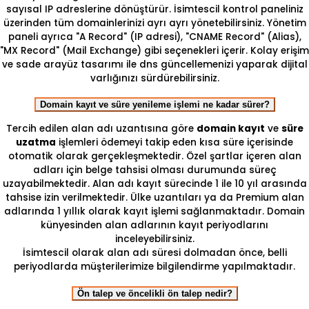
sayısal IP adreslerine dönüştürür. İsimtescil kontrol paneliniz
üzerinden tüm domainlerinizi ayrı ayrı yönetebilirsiniz. Yönetim
paneli ayrıca "A Record" (IP adresi), "CNAME Record" (Alias),
"MX Record" (Mail Exchange) gibi seçenekleri içerir. Kolay erişim
ve sade arayüz tasarımı ile dns güncellemenizi yaparak dijital
varlığınızı sürdürebilirsiniz.
Domain kayıt ve süre yenileme işlemi ne kadar sürer?
Tercih edilen alan adı uzantısına göre
domain kayıt
ve
süre
uzatma
işlemleri ödemeyi takip eden kısa süre içerisinde
otomatik olarak gerçekleşmektedir. Özel şartlar içeren alan
adları için belge tahsisi olması durumunda süreç
uzayabilmektedir. Alan adı kayıt sürecinde 1 ile 10 yıl arasında
tahsise izin verilmektedir. Ülke uzantıları ya da Premium alan
adlarında 1 yıllık olarak kayıt işlemi sağlanmaktadır. Domain
künyesinden alan adlarının kayıt periyodlarını
inceleyebilirsiniz.
İsimtescil olarak alan adı süresi dolmadan önce, belli
periyodlarda müşterilerimize bilgilendirme yapılmaktadır.
Ön talep ve öncelikli ön talep nedir?