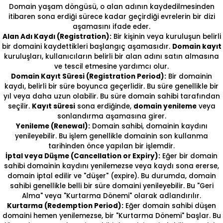
Domain yaşam döngüsü, o alan adının kaydedilmesinden
itibaren sona erdiği sürece kadar geçirdiği evrelerin bir dizi
aşamasını ifade eder.
Alan Adı Kaydı (Registration):
Bir kişinin veya kuruluşun belirli
bir domaini kaydettikleri başlangıç aşamasıdır.
Domain kayıt
kuruluşları, kullanıcıların belirli bir alan adını satın almasına
ve tescil etmesine yardımcı olur.
Domain Kayıt Süresi (Registration Period):
Bir domainin
kaydı, belirli bir süre boyunca geçerlidir. Bu süre genellikle bir
yıl veya daha uzun olabilir. Bu süre domain sahibi tarafından
seçilir.
Kayıt süresi
sona erdiğinde,
domain yenileme
veya
sonlandırma aşamasına girer.
Yenileme (Renewal):
Domain sahibi, domainin kaydını
yenileyebilir. Bu işlem genellikle domainin son kullanma
tarihinden önce yapılan bir işlemdir.
İptal veya Düşme (Cancellation or Expiry):
Eğer bir domain
sahibi domainin kaydını yenilemezse veya kaydı sona ererse,
domain iptal edilir ve "düşer" (expire). Bu durumda, domain
sahibi genellikle belli bir süre domaini yenileyebilir. Bu "Geri
Alma" veya "Kurtarma Dönemi" olarak adlandırılır.
Kurtarma (Redemption Period):
Eğer domain sahibi düşen
domaini hemen yenilemezse, bir "Kurtarma Dönemi" başlar. Bu