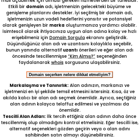
mail açabilmek için olması gereken hizmetlerden bir tanesidir.
Etkili bir
domain
adı, işletmenizin gelecekteki büyüme ve
genişleme planlarını destekler. İyi seçilmiş bir domain adı,
işletmenizin uzun vadeli hedeflerini yansıtır ve potansiyel
olarak genişleyen bir
marka
oluşturmanıza yardımcı olabilir.
İsimtescil olarak ihtiyacınıza uygun alan adına kolay ve hızlı
erişebilmeniz için
Domain Sorgula
ekranını geliştirdik.
Düşündüğünüz alan adı ve uzantısını kolaylıkla seçebilir,
bunun yanında alternatif
uzantı
önerileri ve eğer alan adı
öncesinde tescillenmişse
“Kim Almış?”
seçeneğinden
faydalanarak
whois
sorgusuna ulaşabilirsiniz.
Domain seçerken nelere dikkat etmeliyim?
Markalaşma ve Tanınırlık:
Alan adınızın, markanızı ve
işletmenizi en iyi şekilde temsil etmesini istersiniz. Kısa, öz ve
akılda kalıcı bir alan adı seçmek önemlidir. Ayrıca, seçtiğiniz
alan adının kolayca telaffuz edilmesi ve yazılması da
önemlidir.
Tescilli Alan Adları:
İlk tercih ettiğiniz alan adının daha önce
tescillenmiş olup olmadığını kontrol etmelisiniz. Eğer tescilli ise,
alternatif seçenekleri gözden geçirin veya o alan adını
sahibinden satın almayı düşünebilirsiniz.