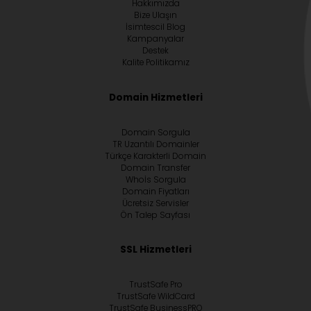
Hakkımızda
Bize Ulaşın
İsimtescil Blog
Kampanyalar
Destek
Kalite Politikamız
Domain Hizmetleri
Domain Sorgula
TR Uzantılı Domainler
Türkçe Karakterli Domain
Domain Transfer
Whoİs Sorgula
Domain Fiyatları
Ücretsiz Servisler
Ön Talep Sayfası
SSL Hizmetleri
TrustSafe Pro
TrustSafe WildCard
TrustSafe BusinessPRO