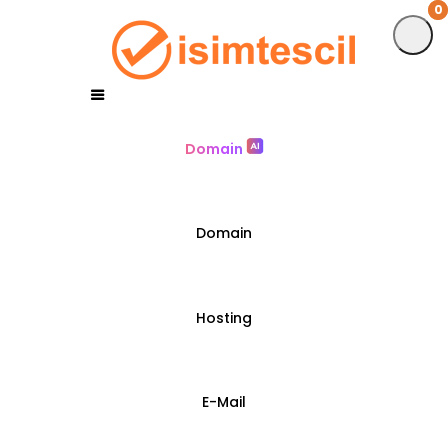
0
0
Domain
Domain
Hosting
E-Mail