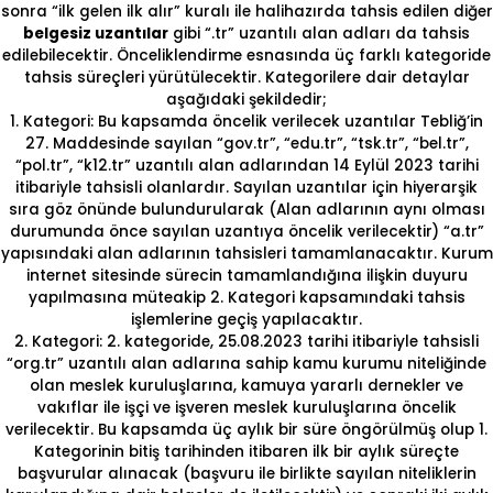
sonra “ilk gelen ilk alır” kuralı ile halihazırda tahsis edilen diğer
belgesiz uzantılar
gibi “.tr” uzantılı alan adları da tahsis
edilebilecektir. Önceliklendirme esnasında üç farklı kategoride
tahsis süreçleri yürütülecektir. Kategorilere dair detaylar
aşağıdaki şekildedir;
1. Kategori: Bu kapsamda öncelik verilecek uzantılar Tebliğ’in
27. Maddesinde sayılan “gov.tr”, “edu.tr”, “tsk.tr”, “bel.tr”,
“pol.tr”, “k12.tr” uzantılı alan adlarından 14 Eylül 2023 tarihi
itibariyle tahsisli olanlardır. Sayılan uzantılar için hiyerarşik
sıra göz önünde bulundurularak (Alan adlarının aynı olması
durumunda önce sayılan uzantıya öncelik verilecektir) “a.tr”
yapısındaki alan adlarının tahsisleri tamamlanacaktır. Kurum
internet sitesinde sürecin tamamlandığına ilişkin duyuru
yapılmasına müteakip 2. Kategori kapsamındaki tahsis
işlemlerine geçiş yapılacaktır.
2. Kategori: 2. kategoride, 25.08.2023 tarihi itibariyle tahsisli
“org.tr” uzantılı alan adlarına sahip kamu kurumu niteliğinde
olan meslek kuruluşlarına, kamuya yararlı dernekler ve
vakıflar ile işçi ve işveren meslek kuruluşlarına öncelik
verilecektir. Bu kapsamda üç aylık bir süre öngörülmüş olup 1.
Kategorinin bitiş tarihinden itibaren ilk bir aylık süreçte
başvurular alınacak (başvuru ile birlikte sayılan niteliklerin