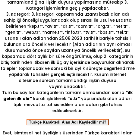
tamamlandığına ilişkin duyuru yapılmasına müteakip 3.
Kategori işlemlerine geçiş yapılacaktır.
3. Kategori: 3. kategori kapsamında uzantı bazlı alan adı
sahipliği önceliği uygulanacak olup sırası ile Usul ve Esas’ta
belirlenen “kep.tr”, “av.tr”, “dr.tr”, “com.tr”, “org.tr”, “net.tr”,
“gen.tr”, “web.tr”, “name.tr”, “info.tr”, “tv.tr”, “bbs.tr”, “tel.tr”
uzantılı alan adlarından 25.08.2023 tarihi itibariyle tahsisli
bulunanlara öncelik verilecektir (Alan adlarının aynı olması
durumunda önce sayılan uzantıya öncelik verilecektir). Bu
kapsamda dört aylık bir süre öngörülmüş olup 2. Kategorinin
bitiş tarihinden itibaren ilk üç ay içerisinde başvurular alınarak
talepler toplanacak ve sonraki bir aylık süreçte değerlendirme
yapılarak tahsisler gerçekleştirilecektir. Kurum internet
sitesinde sürecin tamamlandığı ilişkin duyuru
yayımlanacaktır.
Tüm bu sayılan kategorilerin tamamlanmasından sonra
“ilk
gelen ilk alır”
kuralı işletilerek
“a.tr”
yapısındaki alan adları
tıpkı mevcutta tahsis edilen alan adları gibi tahsis
edilebilecektir.
Türkçe Karakterli Alan Adı Kaydedilir mi?
Evet, isimtescil.net üyeliğiniz üzerinden Türkçe karakterli alan