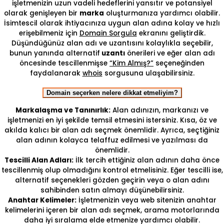
işletmenizin uzun vadeli hedeflerini yansıtır ve potansiyel
olarak genişleyen bir
marka
oluşturmanıza yardımcı olabilir.
İsimtescil olarak ihtiyacınıza uygun alan adına kolay ve hızlı
erişebilmeniz için
Domain Sorgula
ekranını geliştirdik.
Düşündüğünüz alan adı ve uzantısını kolaylıkla seçebilir,
bunun yanında alternatif
uzantı
önerileri ve eğer alan adı
öncesinde tescillenmişse
“Kim Almış?”
seçeneğinden
faydalanarak
whois
sorgusuna ulaşabilirsiniz.
Domain seçerken nelere dikkat etmeliyim?
Markalaşma ve Tanınırlık:
Alan adınızın, markanızı ve
işletmenizi en iyi şekilde temsil etmesini istersiniz. Kısa, öz ve
akılda kalıcı bir alan adı seçmek önemlidir. Ayrıca, seçtiğiniz
alan adının kolayca telaffuz edilmesi ve yazılması da
önemlidir.
Tescilli Alan Adları:
İlk tercih ettiğiniz alan adının daha önce
tescillenmiş olup olmadığını kontrol etmelisiniz. Eğer tescilli ise,
alternatif seçenekleri gözden geçirin veya o alan adını
sahibinden satın almayı düşünebilirsiniz.
Anahtar Kelimeler:
İşletmenizin veya web sitenizin anahtar
kelimelerini içeren bir alan adı seçmek, arama motorlarında
daha iyi sıralama elde etmenize yardımcı olabilir.