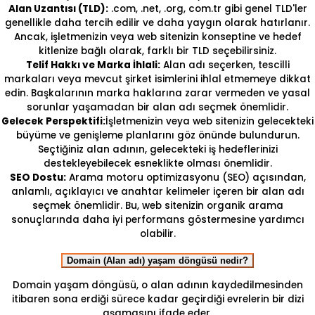
Alan Uzantısı (TLD):
.com, .net, .org, com.tr gibi genel TLD'ler
genellikle daha tercih edilir ve daha yaygın olarak hatırlanır.
Ancak, işletmenizin veya web sitenizin konseptine ve hedef
kitlenize bağlı olarak, farklı bir TLD seçebilirsiniz.
Telif Hakkı ve Marka İhlali:
Alan adı seçerken, tescilli
markaları veya mevcut şirket isimlerini ihlal etmemeye dikkat
edin. Başkalarının marka haklarına zarar vermeden ve yasal
sorunlar yaşamadan bir alan adı seçmek önemlidir.
Gelecek Perspektifi:
İşletmenizin veya web sitenizin gelecekteki
büyüme ve genişleme planlarını göz önünde bulundurun.
Seçtiğiniz alan adının, gelecekteki iş hedeflerinizi
destekleyebilecek esneklikte olması önemlidir.
SEO Dostu:
Arama motoru optimizasyonu (SEO) açısından,
anlamlı, açıklayıcı ve anahtar kelimeler içeren bir alan adı
seçmek önemlidir. Bu, web sitenizin organik arama
sonuçlarında daha iyi performans göstermesine yardımcı
olabilir.
Domain (Alan adı) yaşam döngüsü nedir?
Domain yaşam döngüsü, o alan adının kaydedilmesinden
itibaren sona erdiği sürece kadar geçirdiği evrelerin bir dizi
aşamasını ifade eder.