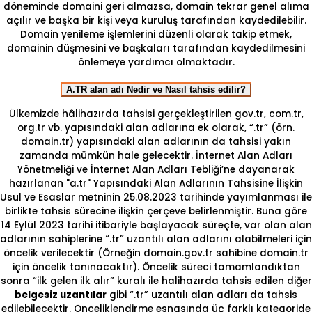
döneminde domaini geri almazsa, domain tekrar genel alıma
açılır ve başka bir kişi veya kuruluş tarafından kaydedilebilir.
Domain yenileme işlemlerini düzenli olarak takip etmek,
domainin düşmesini ve başkaları tarafından kaydedilmesini
önlemeye yardımcı olmaktadır.
A.TR alan adı Nedir ve Nasıl tahsis edilir?
Ülkemizde hâlihazırda tahsisi gerçekleştirilen gov.tr, com.tr,
org.tr vb. yapısındaki alan adlarına ek olarak, “.tr” (örn.
domain.tr) yapısındaki alan adlarının da tahsisi yakın
zamanda mümkün hale gelecektir. İnternet Alan Adları
Yönetmeliği ve İnternet Alan Adları Tebliği’ne dayanarak
hazırlanan "a.tr" Yapısındaki Alan Adlarının Tahsisine İlişkin
Usul ve Esaslar metninin 25.08.2023 tarihinde yayımlanması ile
birlikte tahsis sürecine ilişkin çerçeve belirlenmiştir. Buna göre
14 Eylül 2023 tarihi itibariyle başlayacak süreçte, var olan alan
adlarının sahiplerine “.tr” uzantılı alan adlarını alabilmeleri için
öncelik verilecektir (Örneğin domain.gov.tr sahibine domain.tr
için öncelik tanınacaktır). Öncelik süreci tamamlandıktan
sonra “ilk gelen ilk alır” kuralı ile halihazırda tahsis edilen diğer
belgesiz uzantılar
gibi “.tr” uzantılı alan adları da tahsis
edilebilecektir. Önceliklendirme esnasında üç farklı kategoride