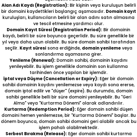
Alan Adı Kaydı (Registration):
Bir kişinin veya kuruluşun belirli
bir domaini kaydettikleri başlangıç aşamasıdır.
Domain kayıt
kuruluşları, kullanıcıların belirli bir alan adını satın almasına
ve tescil etmesine yardımcı olur.
Domain Kayıt Süresi (Registration Period):
Bir domainin
kaydı, belirli bir süre boyunca geçerlidir. Bu süre genellikle bir
yıl veya daha uzun olabilir. Bu süre domain sahibi tarafından
seçilir.
Kayıt süresi
sona erdiğinde,
domain yenileme
veya
sonlandırma aşamasına girer.
Yenileme (Renewal):
Domain sahibi, domainin kaydını
yenileyebilir. Bu işlem genellikle domainin son kullanma
tarihinden önce yapılan bir işlemdir.
İptal veya Düşme (Cancellation or Expiry):
Eğer bir domain
sahibi domainin kaydını yenilemezse veya kaydı sona ererse,
domain iptal edilir ve "düşer" (expire). Bu durumda, domain
sahibi genellikle belli bir süre domaini yenileyebilir. Bu "Geri
Alma" veya "Kurtarma Dönemi" olarak adlandırılır.
Kurtarma (Redemption Period):
Eğer domain sahibi düşen
domaini hemen yenilemezse, bir "Kurtarma Dönemi" başlar. Bu
dönem boyunca, domain sahibi domaini geri alabilir ancak bu
işlem pahalı olabilmektedir.
Serbest Bırakma (Release):
Eğer domain sahibi kurtarma