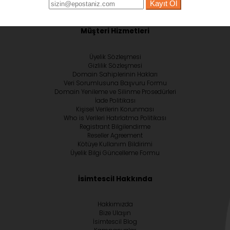
Kayıt Ol
Müşteri Hizmetleri
Üyelik Sözleşmesi
Gizlilik Sözleşmesi
Domain Sahiplerinin Hakları
Veri Sorumlusuna Başvuru Formu
Domain Yenileme ve Silinme Prosedürleri
İade Politikası
Kişisel Verilerin Korunması
Who is Verileri Hatırlatma Politikası
Registrant Bilgilendirme
Reseller Agreement
Kötüye Kullanım Bildirimi
Üyelik Bilgi Güncelleme Formu
İsimtescil Hakkında
Hakkımızda
Bize Ulaşın
İsimtescil Blog