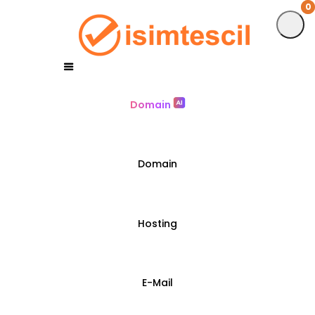
0
0
Domain
Domain
Hosting
E-Mail