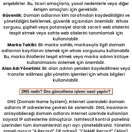
erişebilirler. Bu, ticari amaçlarla, yasal nedenlerle veya diğer
iletişim amaçları için gereklidir.
Güvenlik:
Domain adlarının kim tarafından kaydedildiğini ve
yönetildiğini belirlemek, güvenlik açısından önemlidir. Whois
sorgusu, şüpheli veya potansiyel olarak zararlı web sitelerini
tespit etmek veya sahte web sitelerini tanımlamak için
kullanılabilir.
Marka Takibi:
Bir marka sahibi, markasıyla ilgili domain
adlarının kayıtlarını izlemek için whois sorgusunu kullanabilir.
Bu, marka ihlallerini tespit etmek veya marka adının kötüye
kullanılmasını önlemek için önemlidir.
Alan Adı Yönetimi:
Bir alan adının yeniden kaydedilmesi veya
transfer edilmesi gibi yönetim işlemleri için whois bilgileri
kullanılabilir.
DNS nedir? Dns güncelleme işlemi nasıl yapılır?
DNS (Domain Name System), internet üzerindeki domain
adlarını IP adreslerine çeviren bir sistemdir. DNS, insanların
anlayabileceği domain adlarını internet üzerinde kullanılan
sayısal IP adreslerine dönüştürür. İsimtescil kontrol paneliniz
üzerinden tüm domainlerinizi ayrı ayrı yönetebilirsiniz. Yönetim
paneli ayrıca "A Record" (IP adresi), "CNAME Record" (Alias),