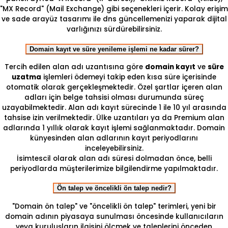
"MX Record" (Mail Exchange) gibi seçenekleri içerir. Kolay erişim
ve sade arayüz tasarımı ile dns güncellemenizi yaparak dijital
varlığınızı sürdürebilirsiniz.
Domain kayıt ve süre yenileme işlemi ne kadar sürer?
Tercih edilen alan adı uzantısına göre
domain kayıt
ve
süre
uzatma
işlemleri ödemeyi takip eden kısa süre içerisinde
otomatik olarak gerçekleşmektedir. Özel şartlar içeren alan
adları için belge tahsisi olması durumunda süreç
uzayabilmektedir. Alan adı kayıt sürecinde 1 ile 10 yıl arasında
tahsise izin verilmektedir. Ülke uzantıları ya da Premium alan
adlarında 1 yıllık olarak kayıt işlemi sağlanmaktadır. Domain
künyesinden alan adlarının kayıt periyodlarını
inceleyebilirsiniz.
İsimtescil olarak alan adı süresi dolmadan önce, belli
periyodlarda müşterilerimize bilgilendirme yapılmaktadır.
Ön talep ve öncelikli ön talep nedir?
"Domain ön talep" ve "öncelikli ön talep" terimleri, yeni bir
domain adının piyasaya sunulması öncesinde kullanıcıların
veya kuruluşların ilgisini ölçmek ve taleplerini önceden