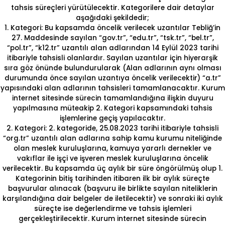
tahsis süreçleri yürütülecektir. Kategorilere dair detaylar
aşağıdaki şekildedir;
1. Kategori: Bu kapsamda öncelik verilecek uzantılar Tebliğ’in
27. Maddesinde sayılan “gov.tr”, “edu.tr”, “tsk.tr”, “bel.tr”,
“pol.tr”, “k12.tr” uzantılı alan adlarından 14 Eylül 2023 tarihi
itibariyle tahsisli olanlardır. Sayılan uzantılar için hiyerarşik
sıra göz önünde bulundurularak (Alan adlarının aynı olması
durumunda önce sayılan uzantıya öncelik verilecektir) “a.tr”
yapısındaki alan adlarının tahsisleri tamamlanacaktır. Kurum
internet sitesinde sürecin tamamlandığına ilişkin duyuru
yapılmasına müteakip 2. Kategori kapsamındaki tahsis
işlemlerine geçiş yapılacaktır.
2. Kategori: 2. kategoride, 25.08.2023 tarihi itibariyle tahsisli
“org.tr” uzantılı alan adlarına sahip kamu kurumu niteliğinde
olan meslek kuruluşlarına, kamuya yararlı dernekler ve
vakıflar ile işçi ve işveren meslek kuruluşlarına öncelik
verilecektir. Bu kapsamda üç aylık bir süre öngörülmüş olup 1.
Kategorinin bitiş tarihinden itibaren ilk bir aylık süreçte
başvurular alınacak (başvuru ile birlikte sayılan niteliklerin
karşılandığına dair belgeler de iletilecektir) ve sonraki iki aylık
süreçte ise değerlendirme ve tahsis işlemleri
gerçekleştirilecektir. Kurum internet sitesinde sürecin