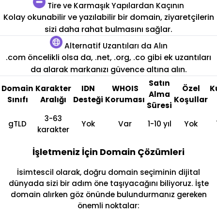
Tire ve Karmaşık Yapılardan Kaçının
Kolay okunabilir ve yazılabilir bir domain, ziyaretçilerin
sizi daha rahat bulmasını sağlar.
Alternatif Uzantıları da Alın
.com öncelikli olsa da, .net, .org, .co gibi ek uzantıları
da alarak markanızı güvence altına alın.
Satın
Domain
Karakter
IDN
WHOIS
Özel
K
Alma
Sınıfı
Aralığı
Desteği
Koruması
Koşullar
Süresi
3-63
gTLD
Yok
Var
1-10 yıl
Yok
karakter
İşletmeniz İçin Domain Çözümleri
İsimtescil olarak, doğru domain seçiminin dijital
dünyada sizi bir adım öne taşıyacağını biliyoruz. İşte
domain alırken göz önünde bulundurmanız gereken
önemli noktalar: