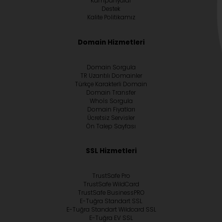
Kampanyalar
Destek
Kalite Politikamız
Domain Hizmetleri
Domain Sorgula
TR Uzantılı Domainler
Türkçe Karakterli Domain
Domain Transfer
Whoİs Sorgula
Domain Fiyatları
Ücretsiz Servisler
Ön Talep Sayfası
SSL Hizmetleri
TrustSafe Pro
TrustSafe WildCard
TrustSafe BusinessPRO
E-Tuğra Standart SSL
E-Tuğra Standart Wildcard SSL
E-Tuğra EV SSL