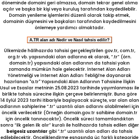
döneminde domaini geri almazsa, domain tekrar genel alıma
açılır ve başka bir kişi veya kuruluş tarafından kaydedilebilir.
Domain yenileme işlemlerini düzenli olarak takip etmek,
domainin düşmesini ve başkaları tarafından kaydedilmesini
önlemeye yardımcı olmaktadır.
A.TR alan adı Nedir ve Nasıl tahsis edilir?
Ülkemizde hâlihazırda tahsisi gerçekleştirilen gov.tr, com.tr,
org.tr vb. yapısındaki alan adlarına ek olarak, “.tr” (örn.
domain.tr) yapısındaki alan adlarının da tahsisi yakın
zamanda mümkün hale gelecektir. İnternet Alan Adları
Yönetmeliği ve İnternet Alan Adları Tebliği’ne dayanarak
hazırlanan "a.tr" Yapısındaki Alan Adlarının Tahsisine İlişkin
Usul ve Esaslar metninin 25.08.2023 tarihinde yayımlanması ile
birlikte tahsis sürecine ilişkin çerçeve belirlenmiştir. Buna göre
14 Eylül 2023 tarihi itibariyle başlayacak süreçte, var olan alan
adlarının sahiplerine “.tr” uzantılı alan adlarını alabilmeleri için
öncelik verilecektir (Örneğin domain.gov.tr sahibine domain.tr
için öncelik tanınacaktır). Öncelik süreci tamamlandıktan
sonra “ilk gelen ilk alır” kuralı ile halihazırda tahsis edilen diğer
belgesiz uzantılar
gibi “.tr” uzantılı alan adları da tahsis
edilebilecektir. Önceliklendirme esnasında üç farklı kategoride