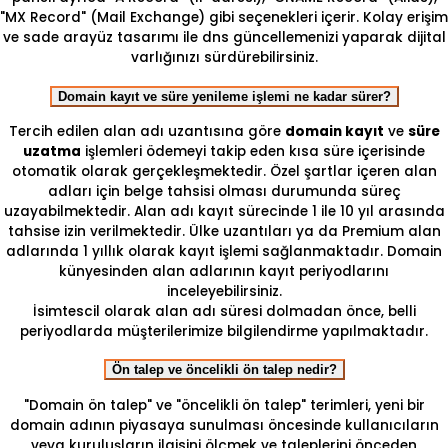
"MX Record" (Mail Exchange) gibi seçenekleri içerir. Kolay erişim
ve sade arayüz tasarımı ile dns güncellemenizi yaparak dijital
varlığınızı sürdürebilirsiniz.
Domain kayıt ve süre yenileme işlemi ne kadar sürer?
Tercih edilen alan adı uzantısına göre
domain kayıt
ve
süre
uzatma
işlemleri ödemeyi takip eden kısa süre içerisinde
otomatik olarak gerçekleşmektedir. Özel şartlar içeren alan
adları için belge tahsisi olması durumunda süreç
uzayabilmektedir. Alan adı kayıt sürecinde 1 ile 10 yıl arasında
tahsise izin verilmektedir. Ülke uzantıları ya da Premium alan
adlarında 1 yıllık olarak kayıt işlemi sağlanmaktadır. Domain
künyesinden alan adlarının kayıt periyodlarını
inceleyebilirsiniz.
İsimtescil olarak alan adı süresi dolmadan önce, belli
periyodlarda müşterilerimize bilgilendirme yapılmaktadır.
Ön talep ve öncelikli ön talep nedir?
"Domain ön talep" ve "öncelikli ön talep" terimleri, yeni bir
domain adının piyasaya sunulması öncesinde kullanıcıların
veya kuruluşların ilgisini ölçmek ve taleplerini önceden