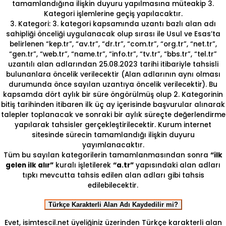
tamamlandığına ilişkin duyuru yapılmasına müteakip 3.
Kategori işlemlerine geçiş yapılacaktır.
3. Kategori: 3. kategori kapsamında uzantı bazlı alan adı
sahipliği önceliği uygulanacak olup sırası ile Usul ve Esas’ta
belirlenen “kep.tr”, “av.tr”, “dr.tr”, “com.tr”, “org.tr”, “net.tr”,
“gen.tr”, “web.tr”, “name.tr”, “info.tr”, “tv.tr”, “bbs.tr”, “tel.tr”
uzantılı alan adlarından 25.08.2023 tarihi itibariyle tahsisli
bulunanlara öncelik verilecektir (Alan adlarının aynı olması
durumunda önce sayılan uzantıya öncelik verilecektir). Bu
kapsamda dört aylık bir süre öngörülmüş olup 2. Kategorinin
bitiş tarihinden itibaren ilk üç ay içerisinde başvurular alınarak
talepler toplanacak ve sonraki bir aylık süreçte değerlendirme
yapılarak tahsisler gerçekleştirilecektir. Kurum internet
sitesinde sürecin tamamlandığı ilişkin duyuru
yayımlanacaktır.
Tüm bu sayılan kategorilerin tamamlanmasından sonra
“ilk
gelen ilk alır”
kuralı işletilerek
“a.tr”
yapısındaki alan adları
tıpkı mevcutta tahsis edilen alan adları gibi tahsis
edilebilecektir.
Türkçe Karakterli Alan Adı Kaydedilir mi?
Evet, isimtescil.net üyeliğiniz üzerinden Türkçe karakterli alan