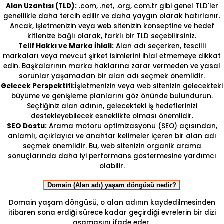
Alan Uzantısı (TLD):
.com, .net, .org, com.tr gibi genel TLD'ler
genellikle daha tercih edilir ve daha yaygın olarak hatırlanır.
Ancak, işletmenizin veya web sitenizin konseptine ve hedef
kitlenize bağlı olarak, farklı bir TLD seçebilirsiniz.
Telif Hakkı ve Marka İhlali:
Alan adı seçerken, tescilli
markaları veya mevcut şirket isimlerini ihlal etmemeye dikkat
edin. Başkalarının marka haklarına zarar vermeden ve yasal
sorunlar yaşamadan bir alan adı seçmek önemlidir.
Gelecek Perspektifi:
İşletmenizin veya web sitenizin gelecekteki
büyüme ve genişleme planlarını göz önünde bulundurun.
Seçtiğiniz alan adının, gelecekteki iş hedeflerinizi
destekleyebilecek esneklikte olması önemlidir.
SEO Dostu:
Arama motoru optimizasyonu (SEO) açısından,
anlamlı, açıklayıcı ve anahtar kelimeler içeren bir alan adı
seçmek önemlidir. Bu, web sitenizin organik arama
sonuçlarında daha iyi performans göstermesine yardımcı
olabilir.
Domain (Alan adı) yaşam döngüsü nedir?
Domain yaşam döngüsü, o alan adının kaydedilmesinden
itibaren sona erdiği sürece kadar geçirdiği evrelerin bir dizi
aşamasını ifade eder.