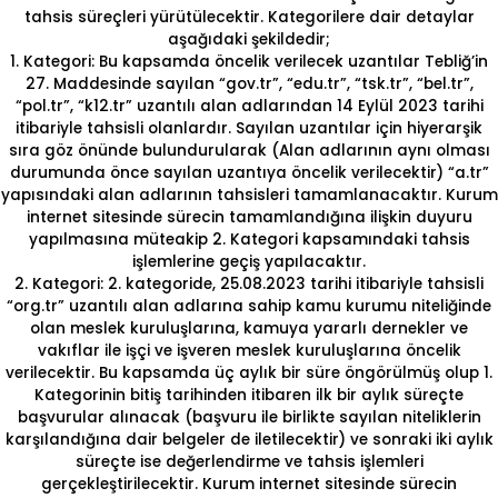
tahsis süreçleri yürütülecektir. Kategorilere dair detaylar
aşağıdaki şekildedir;
1. Kategori: Bu kapsamda öncelik verilecek uzantılar Tebliğ’in
27. Maddesinde sayılan “gov.tr”, “edu.tr”, “tsk.tr”, “bel.tr”,
“pol.tr”, “k12.tr” uzantılı alan adlarından 14 Eylül 2023 tarihi
itibariyle tahsisli olanlardır. Sayılan uzantılar için hiyerarşik
sıra göz önünde bulundurularak (Alan adlarının aynı olması
durumunda önce sayılan uzantıya öncelik verilecektir) “a.tr”
yapısındaki alan adlarının tahsisleri tamamlanacaktır. Kurum
internet sitesinde sürecin tamamlandığına ilişkin duyuru
yapılmasına müteakip 2. Kategori kapsamındaki tahsis
işlemlerine geçiş yapılacaktır.
2. Kategori: 2. kategoride, 25.08.2023 tarihi itibariyle tahsisli
“org.tr” uzantılı alan adlarına sahip kamu kurumu niteliğinde
olan meslek kuruluşlarına, kamuya yararlı dernekler ve
vakıflar ile işçi ve işveren meslek kuruluşlarına öncelik
verilecektir. Bu kapsamda üç aylık bir süre öngörülmüş olup 1.
Kategorinin bitiş tarihinden itibaren ilk bir aylık süreçte
başvurular alınacak (başvuru ile birlikte sayılan niteliklerin
karşılandığına dair belgeler de iletilecektir) ve sonraki iki aylık
süreçte ise değerlendirme ve tahsis işlemleri
gerçekleştirilecektir. Kurum internet sitesinde sürecin