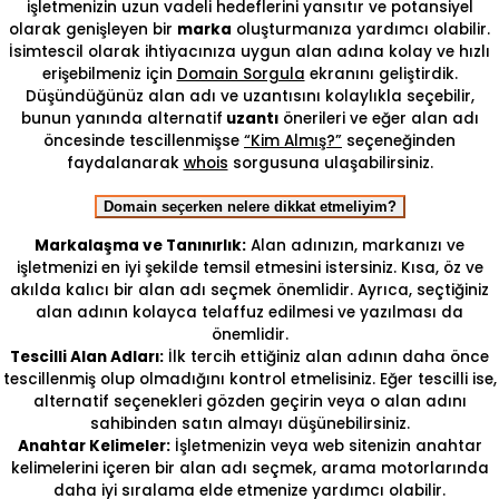
işletmenizin uzun vadeli hedeflerini yansıtır ve potansiyel
olarak genişleyen bir
marka
oluşturmanıza yardımcı olabilir.
İsimtescil olarak ihtiyacınıza uygun alan adına kolay ve hızlı
erişebilmeniz için
Domain Sorgula
ekranını geliştirdik.
Düşündüğünüz alan adı ve uzantısını kolaylıkla seçebilir,
bunun yanında alternatif
uzantı
önerileri ve eğer alan adı
öncesinde tescillenmişse
“Kim Almış?”
seçeneğinden
faydalanarak
whois
sorgusuna ulaşabilirsiniz.
Domain seçerken nelere dikkat etmeliyim?
Markalaşma ve Tanınırlık:
Alan adınızın, markanızı ve
işletmenizi en iyi şekilde temsil etmesini istersiniz. Kısa, öz ve
akılda kalıcı bir alan adı seçmek önemlidir. Ayrıca, seçtiğiniz
alan adının kolayca telaffuz edilmesi ve yazılması da
önemlidir.
Tescilli Alan Adları:
İlk tercih ettiğiniz alan adının daha önce
tescillenmiş olup olmadığını kontrol etmelisiniz. Eğer tescilli ise,
alternatif seçenekleri gözden geçirin veya o alan adını
sahibinden satın almayı düşünebilirsiniz.
Anahtar Kelimeler:
İşletmenizin veya web sitenizin anahtar
kelimelerini içeren bir alan adı seçmek, arama motorlarında
daha iyi sıralama elde etmenize yardımcı olabilir.