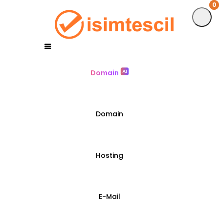
0
0
Domain
Domain
Hosting
E-Mail