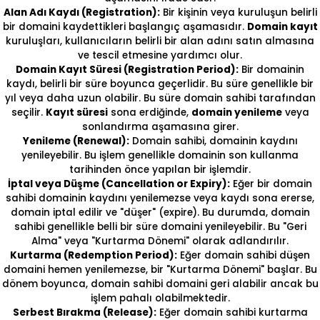
Alan Adı Kaydı (Registration):
Bir kişinin veya kuruluşun belirli
bir domaini kaydettikleri başlangıç aşamasıdır.
Domain kayıt
kuruluşları, kullanıcıların belirli bir alan adını satın almasına
ve tescil etmesine yardımcı olur.
Domain Kayıt Süresi (Registration Period):
Bir domainin
kaydı, belirli bir süre boyunca geçerlidir. Bu süre genellikle bir
yıl veya daha uzun olabilir. Bu süre domain sahibi tarafından
seçilir.
Kayıt süresi
sona erdiğinde,
domain yenileme
veya
sonlandırma aşamasına girer.
Yenileme (Renewal):
Domain sahibi, domainin kaydını
yenileyebilir. Bu işlem genellikle domainin son kullanma
tarihinden önce yapılan bir işlemdir.
İptal veya Düşme (Cancellation or Expiry):
Eğer bir domain
sahibi domainin kaydını yenilemezse veya kaydı sona ererse,
domain iptal edilir ve "düşer" (expire). Bu durumda, domain
sahibi genellikle belli bir süre domaini yenileyebilir. Bu "Geri
Alma" veya "Kurtarma Dönemi" olarak adlandırılır.
Kurtarma (Redemption Period):
Eğer domain sahibi düşen
domaini hemen yenilemezse, bir "Kurtarma Dönemi" başlar. Bu
dönem boyunca, domain sahibi domaini geri alabilir ancak bu
işlem pahalı olabilmektedir.
Serbest Bırakma (Release):
Eğer domain sahibi kurtarma