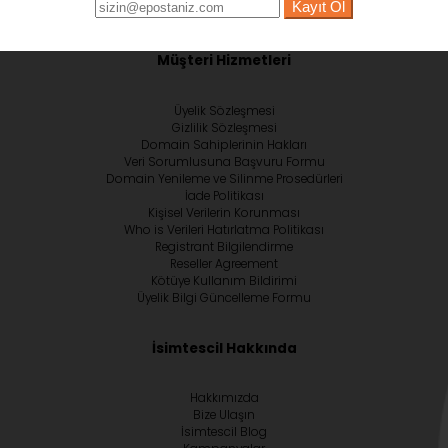
Kayıt Ol
Müşteri Hizmetleri
Üyelik Sözleşmesi
Gizlilik Sözleşmesi
Domain Sahiplerinin Hakları
Veri Sorumlusuna Başvuru Formu
Domain Yenileme ve Silinme Prosedürleri
İade Politikası
Kişisel Verilerin Korunması
Who is Verileri Hatırlatma Politikası
Registrant Bilgilendirme
Reseller Agreement
Kötüye Kullanım Bildirimi
Üyelik Bilgi Güncelleme Formu
İsimtescil Hakkında
Hakkımızda
Bize Ulaşın
İsimtescil Blog