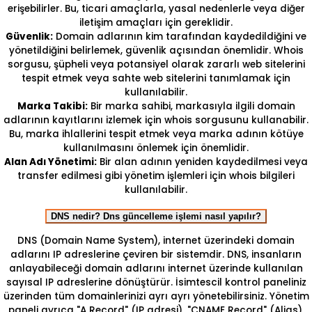
erişebilirler. Bu, ticari amaçlarla, yasal nedenlerle veya diğer
iletişim amaçları için gereklidir.
Güvenlik:
Domain adlarının kim tarafından kaydedildiğini ve
yönetildiğini belirlemek, güvenlik açısından önemlidir. Whois
sorgusu, şüpheli veya potansiyel olarak zararlı web sitelerini
tespit etmek veya sahte web sitelerini tanımlamak için
kullanılabilir.
Marka Takibi:
Bir marka sahibi, markasıyla ilgili domain
adlarının kayıtlarını izlemek için whois sorgusunu kullanabilir.
Bu, marka ihlallerini tespit etmek veya marka adının kötüye
kullanılmasını önlemek için önemlidir.
Alan Adı Yönetimi:
Bir alan adının yeniden kaydedilmesi veya
transfer edilmesi gibi yönetim işlemleri için whois bilgileri
kullanılabilir.
DNS nedir? Dns güncelleme işlemi nasıl yapılır?
DNS (Domain Name System), internet üzerindeki domain
adlarını IP adreslerine çeviren bir sistemdir. DNS, insanların
anlayabileceği domain adlarını internet üzerinde kullanılan
sayısal IP adreslerine dönüştürür. İsimtescil kontrol paneliniz
üzerinden tüm domainlerinizi ayrı ayrı yönetebilirsiniz. Yönetim
paneli ayrıca "A Record" (IP adresi), "CNAME Record" (Alias),