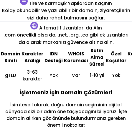
Tire ve Karmaşık Yapılardan Kaçının
Kolay okunabilir ve yazılabilir bir domain, ziyaretçilerin
sizi daha rahat bulmasını sağlar.
Alternatif Uzantıları da Alın
.com öncelikli olsa da, .net, .org, .co gibi ek uzantıları
da alarak markanızı güvence altına alın.
Satın
Domain
Karakter
IDN
WHOIS
Özel
K
Alma
Sınıfı
Aralığı
Desteği
Koruması
Koşullar
Süresi
3-63
gTLD
Yok
Var
1-10 yıl
Yok
karakter
İşletmeniz İçin Domain Çözümleri
İsimtescil olarak, doğru domain seçiminin dijital
dünyada sizi bir adım öne taşıyacağını biliyoruz. İşte
domain alırken göz önünde bulundurmanız gereken
önemli noktalar: