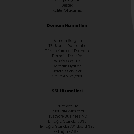
Kampanyalar
Destek
Kalite Politikamız
Domain Hizmetleri
Domain Sorgula
TR Uzantılı Domainler
Türkçe Karakterli Domain
Domain Transfer
Whoİs Sorgula
Domain Fiyatları
Ücretsiz Servisler
Ön Talep Sayfası
SSL Hizmetleri
TrustSafe Pro
TrustSafe WildCard
TrustSafe BusinessPRO
E-Tuğra Standart SSL
E-Tuğra Standart Wildcard SSL
E-Tuğra EV SSL