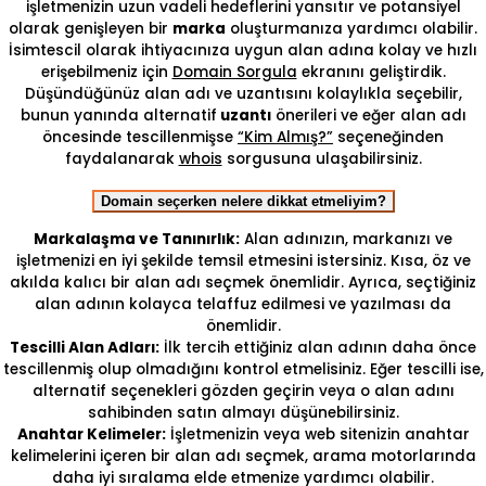
işletmenizin uzun vadeli hedeflerini yansıtır ve potansiyel
olarak genişleyen bir
marka
oluşturmanıza yardımcı olabilir.
İsimtescil olarak ihtiyacınıza uygun alan adına kolay ve hızlı
erişebilmeniz için
Domain Sorgula
ekranını geliştirdik.
Düşündüğünüz alan adı ve uzantısını kolaylıkla seçebilir,
bunun yanında alternatif
uzantı
önerileri ve eğer alan adı
öncesinde tescillenmişse
“Kim Almış?”
seçeneğinden
faydalanarak
whois
sorgusuna ulaşabilirsiniz.
Domain seçerken nelere dikkat etmeliyim?
Markalaşma ve Tanınırlık:
Alan adınızın, markanızı ve
işletmenizi en iyi şekilde temsil etmesini istersiniz. Kısa, öz ve
akılda kalıcı bir alan adı seçmek önemlidir. Ayrıca, seçtiğiniz
alan adının kolayca telaffuz edilmesi ve yazılması da
önemlidir.
Tescilli Alan Adları:
İlk tercih ettiğiniz alan adının daha önce
tescillenmiş olup olmadığını kontrol etmelisiniz. Eğer tescilli ise,
alternatif seçenekleri gözden geçirin veya o alan adını
sahibinden satın almayı düşünebilirsiniz.
Anahtar Kelimeler:
İşletmenizin veya web sitenizin anahtar
kelimelerini içeren bir alan adı seçmek, arama motorlarında
daha iyi sıralama elde etmenize yardımcı olabilir.