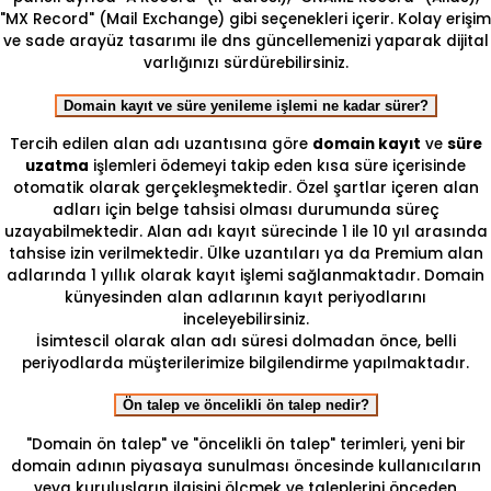
"MX Record" (Mail Exchange) gibi seçenekleri içerir. Kolay erişim
ve sade arayüz tasarımı ile dns güncellemenizi yaparak dijital
varlığınızı sürdürebilirsiniz.
Domain kayıt ve süre yenileme işlemi ne kadar sürer?
Tercih edilen alan adı uzantısına göre
domain kayıt
ve
süre
uzatma
işlemleri ödemeyi takip eden kısa süre içerisinde
otomatik olarak gerçekleşmektedir. Özel şartlar içeren alan
adları için belge tahsisi olması durumunda süreç
uzayabilmektedir. Alan adı kayıt sürecinde 1 ile 10 yıl arasında
tahsise izin verilmektedir. Ülke uzantıları ya da Premium alan
adlarında 1 yıllık olarak kayıt işlemi sağlanmaktadır. Domain
künyesinden alan adlarının kayıt periyodlarını
inceleyebilirsiniz.
İsimtescil olarak alan adı süresi dolmadan önce, belli
periyodlarda müşterilerimize bilgilendirme yapılmaktadır.
Ön talep ve öncelikli ön talep nedir?
"Domain ön talep" ve "öncelikli ön talep" terimleri, yeni bir
domain adının piyasaya sunulması öncesinde kullanıcıların
veya kuruluşların ilgisini ölçmek ve taleplerini önceden