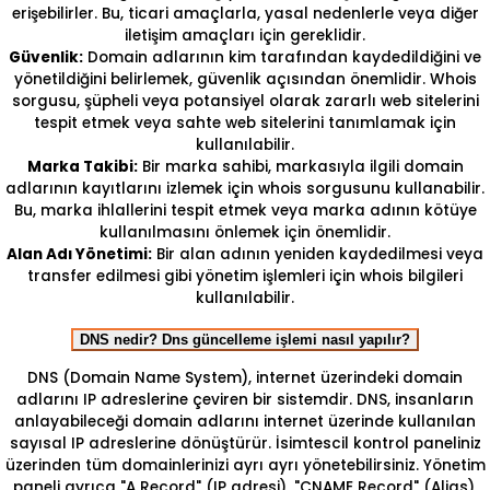
erişebilirler. Bu, ticari amaçlarla, yasal nedenlerle veya diğer
iletişim amaçları için gereklidir.
Güvenlik:
Domain adlarının kim tarafından kaydedildiğini ve
yönetildiğini belirlemek, güvenlik açısından önemlidir. Whois
sorgusu, şüpheli veya potansiyel olarak zararlı web sitelerini
tespit etmek veya sahte web sitelerini tanımlamak için
kullanılabilir.
Marka Takibi:
Bir marka sahibi, markasıyla ilgili domain
adlarının kayıtlarını izlemek için whois sorgusunu kullanabilir.
Bu, marka ihlallerini tespit etmek veya marka adının kötüye
kullanılmasını önlemek için önemlidir.
Alan Adı Yönetimi:
Bir alan adının yeniden kaydedilmesi veya
transfer edilmesi gibi yönetim işlemleri için whois bilgileri
kullanılabilir.
DNS nedir? Dns güncelleme işlemi nasıl yapılır?
DNS (Domain Name System), internet üzerindeki domain
adlarını IP adreslerine çeviren bir sistemdir. DNS, insanların
anlayabileceği domain adlarını internet üzerinde kullanılan
sayısal IP adreslerine dönüştürür. İsimtescil kontrol paneliniz
üzerinden tüm domainlerinizi ayrı ayrı yönetebilirsiniz. Yönetim
paneli ayrıca "A Record" (IP adresi), "CNAME Record" (Alias),