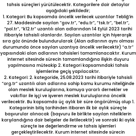
tahsis süreçleri yürütülecektir. Kategorilere dair detaylar
aşağıdaki şekildedir;
1. Kategori: Bu kapsamda öncelik verilecek uzantılar Tebliğ’in
27. Maddesinde sayılan “gov.tr”, “edu.tr”, “tsk.tr”, “bel.tr”,
“pol.tr”, “k12.tr” uzantılı alan adlarından 14 Eylül 2023 tarihi
itibariyle tahsisli olanlardır. Sayılan uzantılar için hiyerarşik
sıra göz önünde bulundurularak (Alan adlarının aynı olması
durumunda önce sayılan uzantıya öncelik verilecektir) “a.tr”
yapısındaki alan adlarının tahsisleri tamamlanacaktır. Kurum
internet sitesinde sürecin tamamlandığına ilişkin duyuru
yapılmasına müteakip 2. Kategori kapsamındaki tahsis
işlemlerine geçiş yapılacaktır.
2. Kategori: 2. kategoride, 25.08.2023 tarihi itibariyle tahsisli
“org.tr” uzantılı alan adlarına sahip kamu kurumu niteliğinde
olan meslek kuruluşlarına, kamuya yararlı dernekler ve
vakıflar ile işçi ve işveren meslek kuruluşlarına öncelik
verilecektir. Bu kapsamda üç aylık bir süre öngörülmüş olup 1.
Kategorinin bitiş tarihinden itibaren ilk bir aylık süreçte
başvurular alınacak (başvuru ile birlikte sayılan niteliklerin
karşılandığına dair belgeler de iletilecektir) ve sonraki iki aylık
süreçte ise değerlendirme ve tahsis işlemleri
gerçekleştirilecektir. Kurum internet sitesinde sürecin