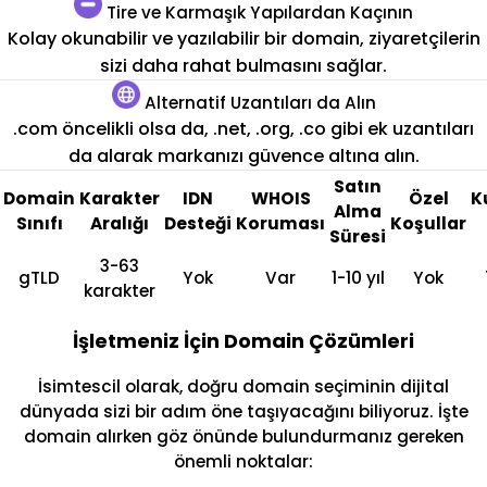
Tire ve Karmaşık Yapılardan Kaçının
Kolay okunabilir ve yazılabilir bir domain, ziyaretçilerin
sizi daha rahat bulmasını sağlar.
Alternatif Uzantıları da Alın
.com öncelikli olsa da, .net, .org, .co gibi ek uzantıları
da alarak markanızı güvence altına alın.
Satın
Domain
Karakter
IDN
WHOIS
Özel
K
Alma
Sınıfı
Aralığı
Desteği
Koruması
Koşullar
Süresi
3-63
gTLD
Yok
Var
1-10 yıl
Yok
karakter
İşletmeniz İçin Domain Çözümleri
İsimtescil olarak, doğru domain seçiminin dijital
dünyada sizi bir adım öne taşıyacağını biliyoruz. İşte
domain alırken göz önünde bulundurmanız gereken
önemli noktalar: