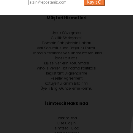
Kayıt Ol
Müşteri Hizmetleri
Üyelik Sözleşmesi
Gizlilik Sözleşmesi
Domain Sahiplerinin Hakları
Veri Sorumlusuna Başvuru Formu
Domain Yenileme ve Silinme Prosedürleri
İade Politikası
Kişisel Verilerin Korunması
Who is Verileri Hatırlatma Politikası
Registrant Bilgilendirme
Reseller Agreement
Kötüye Kullanım Bildirimi
Üyelik Bilgi Güncelleme Formu
İsimtescil Hakkında
Hakkımızda
Bize Ulaşın
İsimtescil Blog