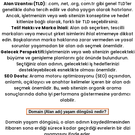
Alan Uzantısı (TLD):
.com, .net, .org, com.tr gibi genel TLD'ler
genellikle daha tercih edilir ve daha yaygın olarak hatırlanır.
Ancak, işletmenizin veya web sitenizin konseptine ve hedef
kitlenize bağlı olarak, farklı bir TLD seçebilirsiniz.
Telif Hakkı ve Marka İhlali:
Alan adı seçerken, tescilli
markaları veya mevcut şirket isimlerini ihlal etmemeye dikkat
edin. Başkalarının marka haklarına zarar vermeden ve yasal
sorunlar yaşamadan bir alan adı seçmek önemlidir.
Gelecek Perspektifi:
İşletmenizin veya web sitenizin gelecekteki
büyüme ve genişleme planlarını göz önünde bulundurun.
Seçtiğiniz alan adının, gelecekteki iş hedeflerinizi
destekleyebilecek esneklikte olması önemlidir.
SEO Dostu:
Arama motoru optimizasyonu (SEO) açısından,
anlamlı, açıklayıcı ve anahtar kelimeler içeren bir alan adı
seçmek önemlidir. Bu, web sitenizin organik arama
sonuçlarında daha iyi performans göstermesine yardımcı
olabilir.
Domain (Alan adı) yaşam döngüsü nedir?
Domain yaşam döngüsü, o alan adının kaydedilmesinden
itibaren sona erdiği sürece kadar geçirdiği evrelerin bir dizi
aşamasını ifade eder.