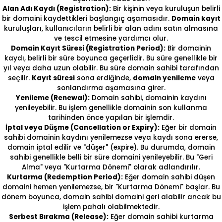
Alan Adı Kaydı (Registration):
Bir kişinin veya kuruluşun belirli
bir domaini kaydettikleri başlangıç aşamasıdır.
Domain kayıt
kuruluşları, kullanıcıların belirli bir alan adını satın almasına
ve tescil etmesine yardımcı olur.
Domain Kayıt Süresi (Registration Period):
Bir domainin
kaydı, belirli bir süre boyunca geçerlidir. Bu süre genellikle bir
yıl veya daha uzun olabilir. Bu süre domain sahibi tarafından
seçilir.
Kayıt süresi
sona erdiğinde,
domain yenileme
veya
sonlandırma aşamasına girer.
Yenileme (Renewal):
Domain sahibi, domainin kaydını
yenileyebilir. Bu işlem genellikle domainin son kullanma
tarihinden önce yapılan bir işlemdir.
İptal veya Düşme (Cancellation or Expiry):
Eğer bir domain
sahibi domainin kaydını yenilemezse veya kaydı sona ererse,
domain iptal edilir ve "düşer" (expire). Bu durumda, domain
sahibi genellikle belli bir süre domaini yenileyebilir. Bu "Geri
Alma" veya "Kurtarma Dönemi" olarak adlandırılır.
Kurtarma (Redemption Period):
Eğer domain sahibi düşen
domaini hemen yenilemezse, bir "Kurtarma Dönemi" başlar. Bu
dönem boyunca, domain sahibi domaini geri alabilir ancak bu
işlem pahalı olabilmektedir.
Serbest Bırakma (Release):
Eğer domain sahibi kurtarma