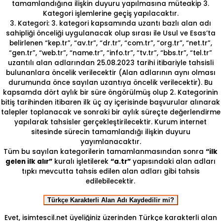
tamamlandığına ilişkin duyuru yapılmasına müteakip 3.
Kategori işlemlerine geçiş yapılacaktır.
3. Kategori: 3. kategori kapsamında uzantı bazlı alan adı
sahipliği önceliği uygulanacak olup sırası ile Usul ve Esas’ta
belirlenen “kep.tr”, “av.tr”, “dr.tr”, “com.tr”, “org.tr”, “net.tr”,
“gen.tr”, “web.tr”, “name.tr”, “info.tr”, “tv.tr”, “bbs.tr”, “tel.tr”
uzantılı alan adlarından 25.08.2023 tarihi itibariyle tahsisli
bulunanlara öncelik verilecektir (Alan adlarının aynı olması
durumunda önce sayılan uzantıya öncelik verilecektir). Bu
kapsamda dört aylık bir süre öngörülmüş olup 2. Kategorinin
bitiş tarihinden itibaren ilk üç ay içerisinde başvurular alınarak
talepler toplanacak ve sonraki bir aylık süreçte değerlendirme
yapılarak tahsisler gerçekleştirilecektir. Kurum internet
sitesinde sürecin tamamlandığı ilişkin duyuru
yayımlanacaktır.
Tüm bu sayılan kategorilerin tamamlanmasından sonra
“ilk
gelen ilk alır”
kuralı işletilerek
“a.tr”
yapısındaki alan adları
tıpkı mevcutta tahsis edilen alan adları gibi tahsis
edilebilecektir.
Türkçe Karakterli Alan Adı Kaydedilir mi?
Evet, isimtescil.net üyeliğiniz üzerinden Türkçe karakterli alan