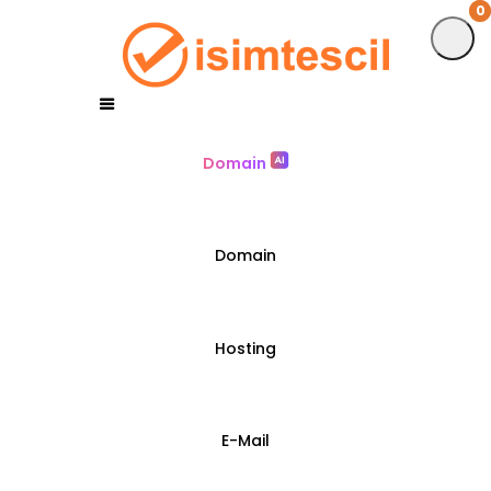
0
0
Domain
Domain
Hosting
E-Mail