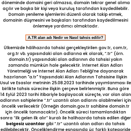
döneminde domaini geri almazsa, domain tekrar genel alıma
açılır ve başka bir kişi veya kuruluş tarafından kaydedilebilir.
Domain yenileme işlemlerini düzenli olarak takip etmek,
domainin düşmesini ve başkaları tarafından kaydedilmesini
önlemeye yardımcı olmaktadır.
A.TR alan adı Nedir ve Nasıl tahsis edilir?
Ülkemizde hâlihazırda tahsisi gerçekleştirilen gov.tr, com.tr,
org.tr vb. yapısındaki alan adlarına ek olarak, “.tr” (örn.
domain.tr) yapısındaki alan adlarının da tahsisi yakın
zamanda mümkün hale gelecektir. İnternet Alan Adları
Yönetmeliği ve İnternet Alan Adları Tebliği’ne dayanarak
hazırlanan "a.tr" Yapısındaki Alan Adlarının Tahsisine İlişkin
Usul ve Esaslar metninin 25.08.2023 tarihinde yayımlanması ile
birlikte tahsis sürecine ilişkin çerçeve belirlenmiştir. Buna göre
14 Eylül 2023 tarihi itibariyle başlayacak süreçte, var olan alan
adlarının sahiplerine “.tr” uzantılı alan adlarını alabilmeleri için
öncelik verilecektir (Örneğin domain.gov.tr sahibine domain.tr
için öncelik tanınacaktır). Öncelik süreci tamamlandıktan
sonra “ilk gelen ilk alır” kuralı ile halihazırda tahsis edilen diğer
belgesiz uzantılar
gibi “.tr” uzantılı alan adları da tahsis
edilebilecektir. Önceliklendirme esnasında üç farklı kategoride