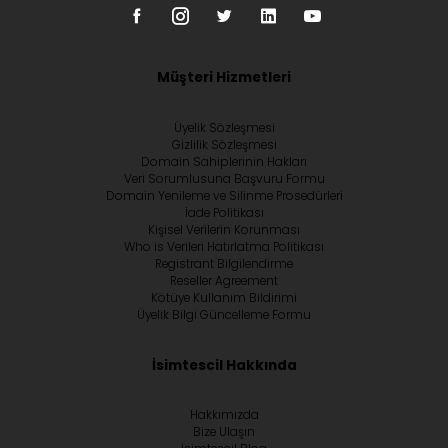
Müşteri Hizmetleri
Üyelik Sözleşmesi
Gizlilik Sözleşmesi
Domain Sahiplerinin Hakları
Veri Sorumlusuna Başvuru Formu
Domain Yenileme ve Silinme Prosedürleri
İade Politikası
Kişisel Verilerin Korunması
Who is Verileri Hatırlatma Politikası
Registrant Bilgilendirme
Reseller Agreement
Kötüye Kullanım Bildirimi
Üyelik Bilgi Güncelleme Formu
İsimtescil Hakkında
Hakkımızda
Bize Ulaşın