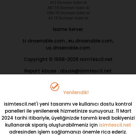
.XYZ Domain Satın Al
.NET.TR Domain Satın Al
.ORG.TR Domain Satın Al
.AV.TR Domain Satın Al
Name Server
tr.dnsenable.com , eu.dnsenable.com,
us.dnsenable.com
Copyright © 1998-2026 IsimTescil.net
Report Abuse : abuse@isimtescil.net
Yenilendik!
isimtescil.net'i yeni tasarımı ve kullanıcı dostu kontrol
panelleri ile yenilenerek hizmetinize sunuyoruz.
11 Mart
2024
tarihi itibariyle, üyeliğinizde
tanımlı kredi bakiyenizi
kullanarak sipariş oluşturabilmeniz için
isimtescil.net
adresinden işlem sağlamanızı önemle rica ederiz.