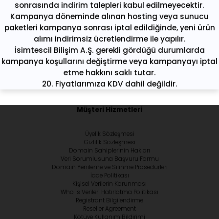
sonrasında indirim talepleri kabul edilmeyecektir.
Kampanya döneminde alınan hosting veya sunucu
paketleri kampanya sonrası iptal edildiğinde, yeni ürün
alımı indirimsiz ücretlendirme ile yapılır.
İsimtescil Bilişim A.Ş. gerekli gördüğü durumlarda
kampanya koşullarını değiştirme veya kampanyayı iptal
etme hakkını saklı tutar.
20. Fiyatlarımıza KDV dahil değildir.
Müşteri Hizmetleri
Üyelik Sözleşmesi
Gizlilik Sözleşmesi
Domain Sahiplerinin Hakları
Veri Sorumlusuna Başvuru Formu
Domain Yenileme ve Silinme Prosedürleri
İade Politikası
Kişisel Verilerin Korunması
Who is Verileri Hatırlatma Politikası
Registrant Bilgilendirme
Reseller Agreement
Kötüye Kullanım Bildirimi