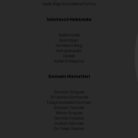
Üyelik Bilgi Güncelleme Formu
İsimtescil Hakkında
Hakkımızda
Bize Ulaşın
İsimtescil Blog
Kampanyalar
Destek
Kalite Politikamız
Domain Hizmetleri
Domain Sorgula
TR Uzantılı Domainler
Türkçe Karakterli Domain
Domain Transfer
Whoİs Sorgula
Domain Fiyatları
Ücretsiz Servisler
Ön Talep Sayfası