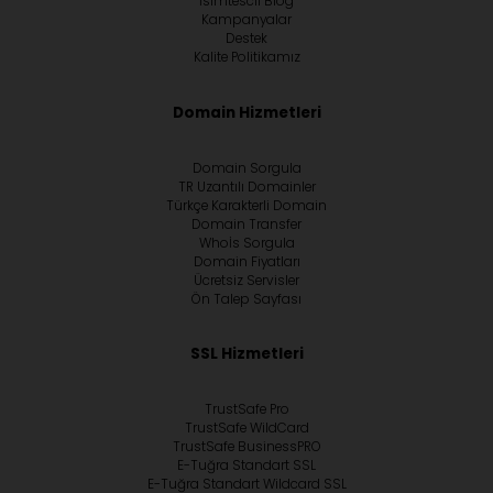
İsimtescil Blog
Kampanyalar
Destek
Kalite Politikamız
Domain Hizmetleri
Domain Sorgula
TR Uzantılı Domainler
Türkçe Karakterli Domain
Domain Transfer
Whoİs Sorgula
Domain Fiyatları
Ücretsiz Servisler
Ön Talep Sayfası
SSL Hizmetleri
TrustSafe Pro
TrustSafe WildCard
TrustSafe BusinessPRO
E-Tuğra Standart SSL
E-Tuğra Standart Wildcard SSL