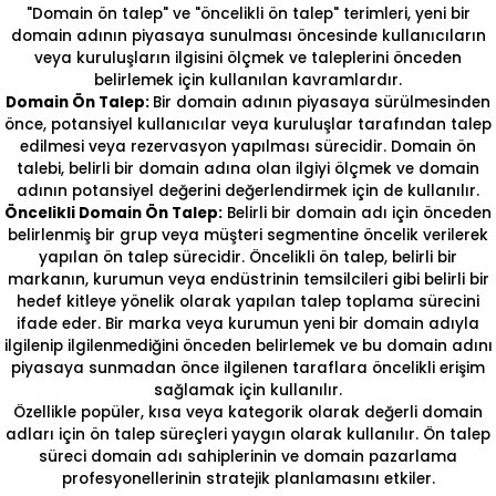
"Domain ön talep" ve "öncelikli ön talep" terimleri, yeni bir
domain adının piyasaya sunulması öncesinde kullanıcıların
veya kuruluşların ilgisini ölçmek ve taleplerini önceden
belirlemek için kullanılan kavramlardır.
Domain Ön Talep:
Bir domain adının piyasaya sürülmesinden
önce, potansiyel kullanıcılar veya kuruluşlar tarafından talep
edilmesi veya rezervasyon yapılması sürecidir. Domain ön
talebi, belirli bir domain adına olan ilgiyi ölçmek ve domain
adının potansiyel değerini değerlendirmek için de kullanılır.
Öncelikli Domain Ön Talep:
Belirli bir domain adı için önceden
belirlenmiş bir grup veya müşteri segmentine öncelik verilerek
yapılan ön talep sürecidir. Öncelikli ön talep, belirli bir
markanın, kurumun veya endüstrinin temsilcileri gibi belirli bir
hedef kitleye yönelik olarak yapılan talep toplama sürecini
ifade eder. Bir marka veya kurumun yeni bir domain adıyla
ilgilenip ilgilenmediğini önceden belirlemek ve bu domain adını
piyasaya sunmadan önce ilgilenen taraflara öncelikli erişim
sağlamak için kullanılır.
Özellikle popüler, kısa veya kategorik olarak değerli domain
adları için ön talep süreçleri yaygın olarak kullanılır. Ön talep
süreci domain adı sahiplerinin ve domain pazarlama
profesyonellerinin stratejik planlamasını etkiler.