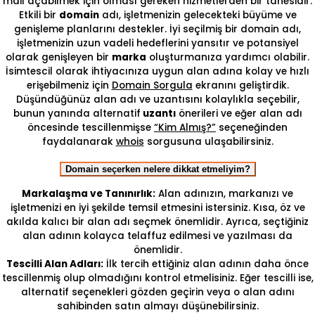
mail açabilmek için olması gereken hizmetlerden bir tanesidir.
Etkili bir
domain
adı, işletmenizin gelecekteki büyüme ve
genişleme planlarını destekler. İyi seçilmiş bir domain adı,
işletmenizin uzun vadeli hedeflerini yansıtır ve potansiyel
olarak genişleyen bir
marka
oluşturmanıza yardımcı olabilir.
İsimtescil olarak ihtiyacınıza uygun alan adına kolay ve hızlı
erişebilmeniz için
Domain Sorgula
ekranını geliştirdik.
Düşündüğünüz alan adı ve uzantısını kolaylıkla seçebilir,
bunun yanında alternatif
uzantı
önerileri ve eğer alan adı
öncesinde tescillenmişse
“Kim Almış?”
seçeneğinden
faydalanarak
whois
sorgusuna ulaşabilirsiniz.
Domain seçerken nelere dikkat etmeliyim?
Markalaşma ve Tanınırlık:
Alan adınızın, markanızı ve
işletmenizi en iyi şekilde temsil etmesini istersiniz. Kısa, öz ve
akılda kalıcı bir alan adı seçmek önemlidir. Ayrıca, seçtiğiniz
alan adının kolayca telaffuz edilmesi ve yazılması da
önemlidir.
Tescilli Alan Adları:
İlk tercih ettiğiniz alan adının daha önce
tescillenmiş olup olmadığını kontrol etmelisiniz. Eğer tescilli ise,
alternatif seçenekleri gözden geçirin veya o alan adını
sahibinden satın almayı düşünebilirsiniz.