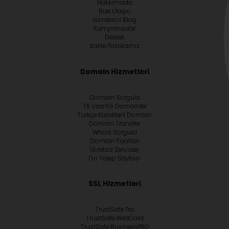
Hakkımızda
Bize Ulaşın
İsimtescil Blog
Kampanyalar
Destek
Kalite Politikamız
Domain Hizmetleri
Domain Sorgula
TR Uzantılı Domainler
Türkçe Karakterli Domain
Domain Transfer
Whoİs Sorgula
Domain Fiyatları
Ücretsiz Servisler
Ön Talep Sayfası
SSL Hizmetleri
TrustSafe Pro
TrustSafe WildCard
TrustSafe BusinessPRO