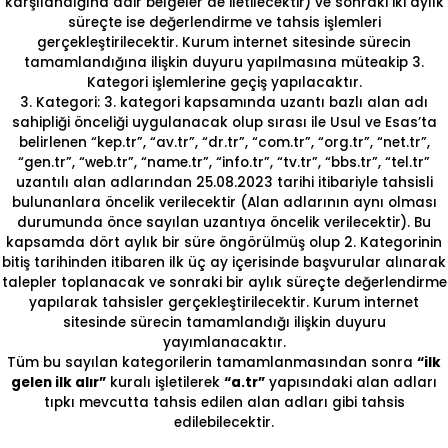
karşılandığına dair belgeler de iletilecektir) ve sonraki iki aylık
süreçte ise değerlendirme ve tahsis işlemleri
gerçekleştirilecektir. Kurum internet sitesinde sürecin
tamamlandığına ilişkin duyuru yapılmasına müteakip 3.
Kategori işlemlerine geçiş yapılacaktır.
3. Kategori: 3. kategori kapsamında uzantı bazlı alan adı
sahipliği önceliği uygulanacak olup sırası ile Usul ve Esas’ta
belirlenen “kep.tr”, “av.tr”, “dr.tr”, “com.tr”, “org.tr”, “net.tr”,
“gen.tr”, “web.tr”, “name.tr”, “info.tr”, “tv.tr”, “bbs.tr”, “tel.tr”
uzantılı alan adlarından 25.08.2023 tarihi itibariyle tahsisli
bulunanlara öncelik verilecektir (Alan adlarının aynı olması
durumunda önce sayılan uzantıya öncelik verilecektir). Bu
kapsamda dört aylık bir süre öngörülmüş olup 2. Kategorinin
bitiş tarihinden itibaren ilk üç ay içerisinde başvurular alınarak
talepler toplanacak ve sonraki bir aylık süreçte değerlendirme
yapılarak tahsisler gerçekleştirilecektir. Kurum internet
sitesinde sürecin tamamlandığı ilişkin duyuru
yayımlanacaktır.
Tüm bu sayılan kategorilerin tamamlanmasından sonra
“ilk
gelen ilk alır”
kuralı işletilerek
“a.tr”
yapısındaki alan adları
tıpkı mevcutta tahsis edilen alan adları gibi tahsis
edilebilecektir.