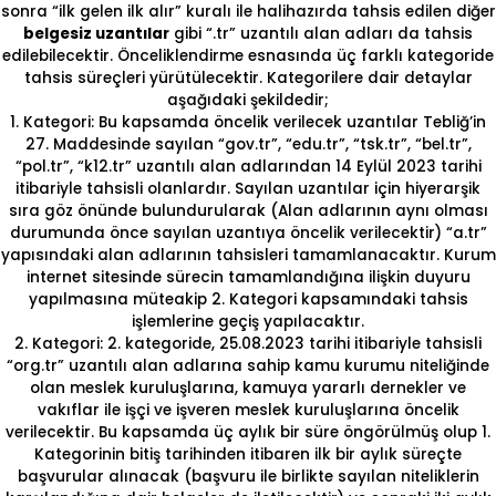
sonra “ilk gelen ilk alır” kuralı ile halihazırda tahsis edilen diğer
belgesiz uzantılar
gibi “.tr” uzantılı alan adları da tahsis
edilebilecektir. Önceliklendirme esnasında üç farklı kategoride
tahsis süreçleri yürütülecektir. Kategorilere dair detaylar
aşağıdaki şekildedir;
1. Kategori: Bu kapsamda öncelik verilecek uzantılar Tebliğ’in
27. Maddesinde sayılan “gov.tr”, “edu.tr”, “tsk.tr”, “bel.tr”,
“pol.tr”, “k12.tr” uzantılı alan adlarından 14 Eylül 2023 tarihi
itibariyle tahsisli olanlardır. Sayılan uzantılar için hiyerarşik
sıra göz önünde bulundurularak (Alan adlarının aynı olması
durumunda önce sayılan uzantıya öncelik verilecektir) “a.tr”
yapısındaki alan adlarının tahsisleri tamamlanacaktır. Kurum
internet sitesinde sürecin tamamlandığına ilişkin duyuru
yapılmasına müteakip 2. Kategori kapsamındaki tahsis
işlemlerine geçiş yapılacaktır.
2. Kategori: 2. kategoride, 25.08.2023 tarihi itibariyle tahsisli
“org.tr” uzantılı alan adlarına sahip kamu kurumu niteliğinde
olan meslek kuruluşlarına, kamuya yararlı dernekler ve
vakıflar ile işçi ve işveren meslek kuruluşlarına öncelik
verilecektir. Bu kapsamda üç aylık bir süre öngörülmüş olup 1.
Kategorinin bitiş tarihinden itibaren ilk bir aylık süreçte
başvurular alınacak (başvuru ile birlikte sayılan niteliklerin