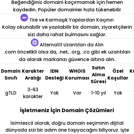
Beğendiğiniz domaini kaçırmamak için hemen
kaydedin. Popüler domainler hızla tükenebilir
Tire ve Karmaşık Yapılardan Kaçının
Kolay okunabilir ve yazılabilir bir domain, ziyaretçilerin
sizi daha rahat bulmasını sağlar.
Alternatif Uzantıları da Alın
.com öncelikli olsa da, .net, .org, .co gibi ek uzantıları
da alarak markanızı güvence altına alın.
Satın
Domain
Karakter
IDN
WHOIS
Özel
K
Alma
Sınıfı
Aralığı
Desteği
Koruması
Koşullar
Süresi
3-63
gTLD
Yok
Var
1-10 yıl
Yok
karakter
İşletmeniz İçin Domain Çözümleri
İsimtescil olarak, doğru domain seçiminin dijital
dünyada sizi bir adım öne taşıyacağını biliyoruz. İşte