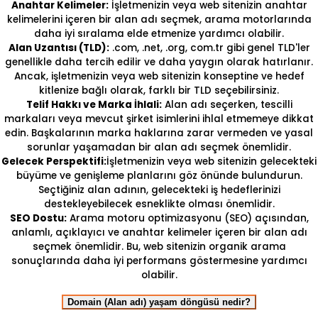
Anahtar Kelimeler:
İşletmenizin veya web sitenizin anahtar
kelimelerini içeren bir alan adı seçmek, arama motorlarında
daha iyi sıralama elde etmenize yardımcı olabilir.
Alan Uzantısı (TLD):
.com, .net, .org, com.tr gibi genel TLD'ler
genellikle daha tercih edilir ve daha yaygın olarak hatırlanır.
Ancak, işletmenizin veya web sitenizin konseptine ve hedef
kitlenize bağlı olarak, farklı bir TLD seçebilirsiniz.
Telif Hakkı ve Marka İhlali:
Alan adı seçerken, tescilli
markaları veya mevcut şirket isimlerini ihlal etmemeye dikkat
edin. Başkalarının marka haklarına zarar vermeden ve yasal
sorunlar yaşamadan bir alan adı seçmek önemlidir.
Gelecek Perspektifi:
İşletmenizin veya web sitenizin gelecekteki
büyüme ve genişleme planlarını göz önünde bulundurun.
Seçtiğiniz alan adının, gelecekteki iş hedeflerinizi
destekleyebilecek esneklikte olması önemlidir.
SEO Dostu:
Arama motoru optimizasyonu (SEO) açısından,
anlamlı, açıklayıcı ve anahtar kelimeler içeren bir alan adı
seçmek önemlidir. Bu, web sitenizin organik arama
sonuçlarında daha iyi performans göstermesine yardımcı
olabilir.
Domain (Alan adı) yaşam döngüsü nedir?