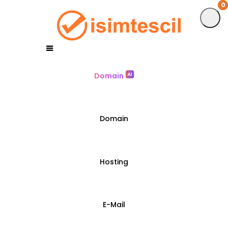
0
0
Domain
Domain
Hosting
E-Mail