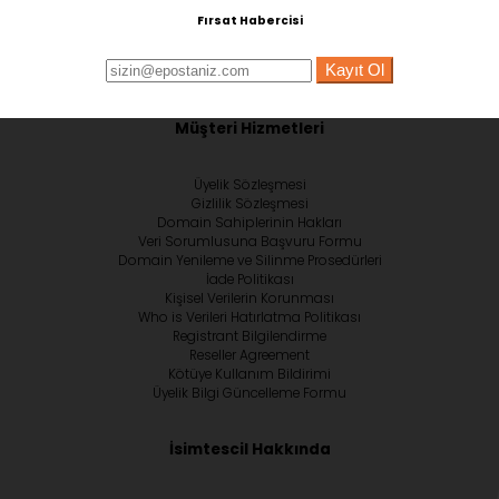
Fırsat Habercisi
Kayıt Ol
Müşteri Hizmetleri
Üyelik Sözleşmesi
Gizlilik Sözleşmesi
Domain Sahiplerinin Hakları
Veri Sorumlusuna Başvuru Formu
Domain Yenileme ve Silinme Prosedürleri
İade Politikası
Kişisel Verilerin Korunması
Who is Verileri Hatırlatma Politikası
Registrant Bilgilendirme
Reseller Agreement
Kötüye Kullanım Bildirimi
Üyelik Bilgi Güncelleme Formu
İsimtescil Hakkında