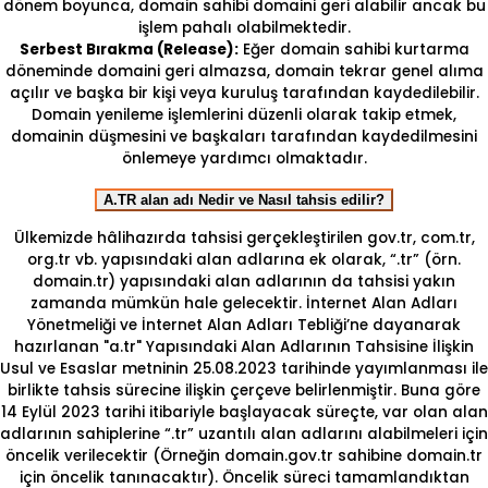
dönem boyunca, domain sahibi domaini geri alabilir ancak bu
işlem pahalı olabilmektedir.
Serbest Bırakma (Release):
Eğer domain sahibi kurtarma
döneminde domaini geri almazsa, domain tekrar genel alıma
açılır ve başka bir kişi veya kuruluş tarafından kaydedilebilir.
Domain yenileme işlemlerini düzenli olarak takip etmek,
domainin düşmesini ve başkaları tarafından kaydedilmesini
önlemeye yardımcı olmaktadır.
A.TR alan adı Nedir ve Nasıl tahsis edilir?
Ülkemizde hâlihazırda tahsisi gerçekleştirilen gov.tr, com.tr,
org.tr vb. yapısındaki alan adlarına ek olarak, “.tr” (örn.
domain.tr) yapısındaki alan adlarının da tahsisi yakın
zamanda mümkün hale gelecektir. İnternet Alan Adları
Yönetmeliği ve İnternet Alan Adları Tebliği’ne dayanarak
hazırlanan "a.tr" Yapısındaki Alan Adlarının Tahsisine İlişkin
Usul ve Esaslar metninin 25.08.2023 tarihinde yayımlanması ile
birlikte tahsis sürecine ilişkin çerçeve belirlenmiştir. Buna göre
14 Eylül 2023 tarihi itibariyle başlayacak süreçte, var olan alan
adlarının sahiplerine “.tr” uzantılı alan adlarını alabilmeleri için
öncelik verilecektir (Örneğin domain.gov.tr sahibine domain.tr
için öncelik tanınacaktır). Öncelik süreci tamamlandıktan