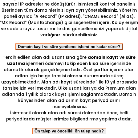
sayısal IP adreslerine dönüştürür. İsimtescil kontrol paneliniz
üzerinden tüm domainlerinizi ayrı ayrı yönetebilirsiniz. Yönetim
paneli ayrıca "A Record" (IP adresi), "CNAME Record" (Alias),
"MX Record" (Mail Exchange) gibi seçenekleri içerir. Kolay erişim
ve sade arayüz tasarımı ile dns güncellemenizi yaparak dijital
varlığınızı sürdürebilirsiniz.
Domain kayıt ve süre yenileme işlemi ne kadar sürer?
Tercih edilen alan adı uzantısına göre
domain kayıt
ve
süre
uzatma
işlemleri ödemeyi takip eden kısa süre içerisinde
otomatik olarak gerçekleşmektedir. Özel şartlar içeren alan
adları için belge tahsisi olması durumunda süreç
uzayabilmektedir. Alan adı kayıt sürecinde 1 ile 10 yıl arasında
tahsise izin verilmektedir. Ülke uzantıları ya da Premium alan
adlarında 1 yıllık olarak kayıt işlemi sağlanmaktadır. Domain
künyesinden alan adlarının kayıt periyodlarını
inceleyebilirsiniz.
İsimtescil olarak alan adı süresi dolmadan önce, belli
periyodlarda müşterilerimize bilgilendirme yapılmaktadır.
Ön talep ve öncelikli ön talep nedir?