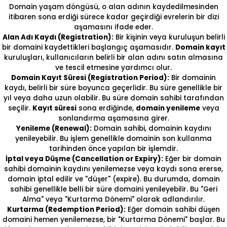
Domain yaşam döngüsü, o alan adının kaydedilmesinden
itibaren sona erdiği sürece kadar geçirdiği evrelerin bir dizi
aşamasını ifade eder.
Alan Adı Kaydı (Registration):
Bir kişinin veya kuruluşun belirli
bir domaini kaydettikleri başlangıç aşamasıdır.
Domain kayıt
kuruluşları, kullanıcıların belirli bir alan adını satın almasına
ve tescil etmesine yardımcı olur.
Domain Kayıt Süresi (Registration Period):
Bir domainin
kaydı, belirli bir süre boyunca geçerlidir. Bu süre genellikle bir
yıl veya daha uzun olabilir. Bu süre domain sahibi tarafından
seçilir.
Kayıt süresi
sona erdiğinde,
domain yenileme
veya
sonlandırma aşamasına girer.
Yenileme (Renewal):
Domain sahibi, domainin kaydını
yenileyebilir. Bu işlem genellikle domainin son kullanma
tarihinden önce yapılan bir işlemdir.
İptal veya Düşme (Cancellation or Expiry):
Eğer bir domain
sahibi domainin kaydını yenilemezse veya kaydı sona ererse,
domain iptal edilir ve "düşer" (expire). Bu durumda, domain
sahibi genellikle belli bir süre domaini yenileyebilir. Bu "Geri
Alma" veya "Kurtarma Dönemi" olarak adlandırılır.
Kurtarma (Redemption Period):
Eğer domain sahibi düşen
domaini hemen yenilemezse, bir "Kurtarma Dönemi" başlar. Bu