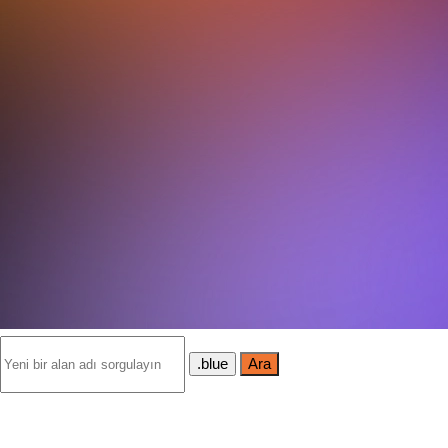
.blue
Ara