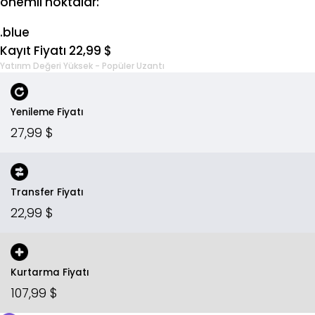
önemli noktalar:
.blue
Kayıt Fiyatı 22,99 $
Yatırım Değeri Yüksek - Popüler Uzantı
Yenileme Fiyatı
27,99 $
Transfer Fiyatı
22,99 $
Kurtarma Fiyatı
107,99 $