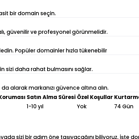
asit bir domain seçin.
alı, güvenilir ve profesyonel görünmelidir.
in. Popüler domainler hızla tükenebilir
rin sizi daha rahat bulmasını sağlar.
arı da alarak markanızı güvence altına alın.
Koruması
Satın Alma Süresi
Özel Koşullar
Kurtarma
1-10 yıl
Yok
74 Gün
ünyada sizi bir adım öne taşıyacağını biliyoruz. İşt