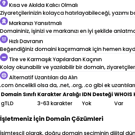
Kısa ve Akılda Kalıcı Olmalı
Ziyaretçilerinizin kolayca hatırlayabileceği, yazımı b
Markanızı Yansıtmalı
Domaininiz, işinizi ve markanızı en iyi şekilde anlatm
Hızlı Davranın
Beğendiğiniz domaini kaçırmamak için hemen kayded
Tire ve Karmaşık Yapılardan Kaçının
Kolay okunabilir ve yazılabilir bir domain, ziyaretçile
Alternatif Uzantıları da Alın
.com öncelikli olsa da, .net, .org, .co gibi ek uzantıl
Domain Sınıfı
Karakter Aralığı
IDN Desteği
WHOIS 
gTLD
3-63 karakter
Yok
Var
İşletmeniz İçin Domain Çözümleri
İsimtescil olarak, doğru domain seçiminin dijital d