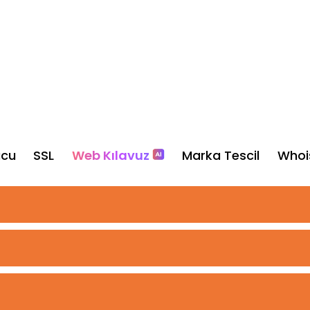
ucu
SSL
Web Kılavuz
Marka Tescil
Whoi