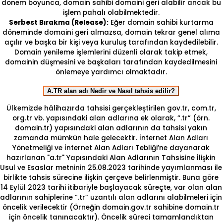
dönem boyunca, domain sahibi domaini geri alabilir ancak bu
işlem pahalı olabilmektedir.
Serbest Bırakma (Release):
Eğer domain sahibi kurtarma
döneminde domaini geri almazsa, domain tekrar genel alıma
açılır ve başka bir kişi veya kuruluş tarafından kaydedilebilir.
Domain yenileme işlemlerini düzenli olarak takip etmek,
domainin düşmesini ve başkaları tarafından kaydedilmesini
önlemeye yardımcı olmaktadır.
A.TR alan adı Nedir ve Nasıl tahsis edilir?
Ülkemizde hâlihazırda tahsisi gerçekleştirilen gov.tr, com.tr,
org.tr vb. yapısındaki alan adlarına ek olarak, “.tr” (örn.
domain.tr) yapısındaki alan adlarının da tahsisi yakın
zamanda mümkün hale gelecektir. İnternet Alan Adları
Yönetmeliği ve İnternet Alan Adları Tebliği’ne dayanarak
hazırlanan "a.tr" Yapısındaki Alan Adlarının Tahsisine İlişkin
Usul ve Esaslar metninin 25.08.2023 tarihinde yayımlanması ile
birlikte tahsis sürecine ilişkin çerçeve belirlenmiştir. Buna göre
14 Eylül 2023 tarihi itibariyle başlayacak süreçte, var olan alan
adlarının sahiplerine “.tr” uzantılı alan adlarını alabilmeleri için
öncelik verilecektir (Örneğin domain.gov.tr sahibine domain.tr
için öncelik tanınacaktır). Öncelik süreci tamamlandıktan