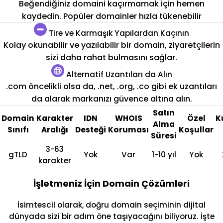
Beğendiğiniz domaini kaçırmamak için hemen
kaydedin. Popüler domainler hızla tükenebilir
Tire ve Karmaşık Yapılardan Kaçının
Kolay okunabilir ve yazılabilir bir domain, ziyaretçilerin
sizi daha rahat bulmasını sağlar.
Alternatif Uzantıları da Alın
.com öncelikli olsa da, .net, .org, .co gibi ek uzantıları
da alarak markanızı güvence altına alın.
Satın
Domain
Karakter
IDN
WHOIS
Özel
K
Alma
Sınıfı
Aralığı
Desteği
Koruması
Koşullar
Süresi
3-63
gTLD
Yok
Var
1-10 yıl
Yok
karakter
İşletmeniz İçin Domain Çözümleri
İsimtescil olarak, doğru domain seçiminin dijital
dünyada sizi bir adım öne taşıyacağını biliyoruz. İşte