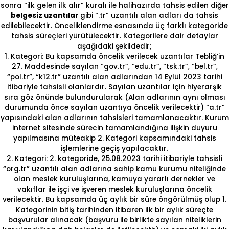
sonra “ilk gelen ilk alır” kuralı ile halihazırda tahsis edilen diğer
belgesiz uzantılar
gibi “.tr” uzantılı alan adları da tahsis
edilebilecektir. Önceliklendirme esnasında üç farklı kategoride
tahsis süreçleri yürütülecektir. Kategorilere dair detaylar
aşağıdaki şekildedir;
1. Kategori: Bu kapsamda öncelik verilecek uzantılar Tebliğ’in
27. Maddesinde sayılan “gov.tr”, “edu.tr”, “tsk.tr”, “bel.tr”,
“pol.tr”, “k12.tr” uzantılı alan adlarından 14 Eylül 2023 tarihi
itibariyle tahsisli olanlardır. Sayılan uzantılar için hiyerarşik
sıra göz önünde bulundurularak (Alan adlarının aynı olması
durumunda önce sayılan uzantıya öncelik verilecektir) “a.tr”
yapısındaki alan adlarının tahsisleri tamamlanacaktır. Kurum
internet sitesinde sürecin tamamlandığına ilişkin duyuru
yapılmasına müteakip 2. Kategori kapsamındaki tahsis
işlemlerine geçiş yapılacaktır.
2. Kategori: 2. kategoride, 25.08.2023 tarihi itibariyle tahsisli
“org.tr” uzantılı alan adlarına sahip kamu kurumu niteliğinde
olan meslek kuruluşlarına, kamuya yararlı dernekler ve
vakıflar ile işçi ve işveren meslek kuruluşlarına öncelik
verilecektir. Bu kapsamda üç aylık bir süre öngörülmüş olup 1.
Kategorinin bitiş tarihinden itibaren ilk bir aylık süreçte
başvurular alınacak (başvuru ile birlikte sayılan niteliklerin