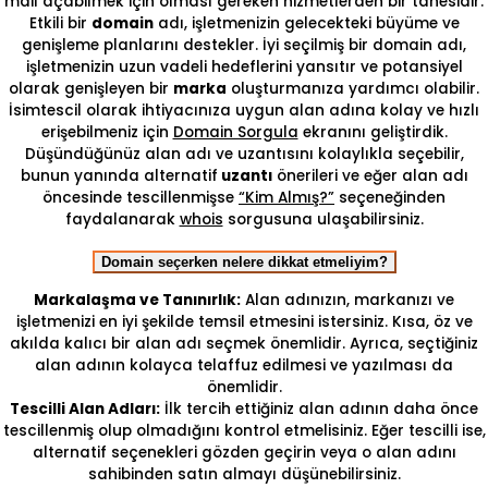
mail açabilmek için olması gereken hizmetlerden bir tanesidir.
Etkili bir
domain
adı, işletmenizin gelecekteki büyüme ve
genişleme planlarını destekler. İyi seçilmiş bir domain adı,
işletmenizin uzun vadeli hedeflerini yansıtır ve potansiyel
olarak genişleyen bir
marka
oluşturmanıza yardımcı olabilir.
İsimtescil olarak ihtiyacınıza uygun alan adına kolay ve hızlı
erişebilmeniz için
Domain Sorgula
ekranını geliştirdik.
Düşündüğünüz alan adı ve uzantısını kolaylıkla seçebilir,
bunun yanında alternatif
uzantı
önerileri ve eğer alan adı
öncesinde tescillenmişse
“Kim Almış?”
seçeneğinden
faydalanarak
whois
sorgusuna ulaşabilirsiniz.
Domain seçerken nelere dikkat etmeliyim?
Markalaşma ve Tanınırlık:
Alan adınızın, markanızı ve
işletmenizi en iyi şekilde temsil etmesini istersiniz. Kısa, öz ve
akılda kalıcı bir alan adı seçmek önemlidir. Ayrıca, seçtiğiniz
alan adının kolayca telaffuz edilmesi ve yazılması da
önemlidir.
Tescilli Alan Adları:
İlk tercih ettiğiniz alan adının daha önce
tescillenmiş olup olmadığını kontrol etmelisiniz. Eğer tescilli ise,
alternatif seçenekleri gözden geçirin veya o alan adını
sahibinden satın almayı düşünebilirsiniz.