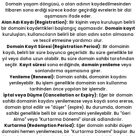
Domain yaşam döngüsü, o alan adının kaydedilmesinden
itibaren sona erdiği sürece kadar geçirdiği evrelerin bir dizi
aşamasını ifade eder.
Alan Adı Kaydı (Registration):
Bir kişinin veya kuruluşun belirli
bir domaini kaydettikleri başlangıç aşamasıdır.
Domain kayıt
kuruluşları, kullanıcıların belirli bir alan adını satın almasına
ve tescil etmesine yardımcı olur.
Domain Kayıt Süresi (Registration Period):
Bir domainin
kaydı, belirli bir süre boyunca geçerlidir. Bu süre genellikle bir
yıl veya daha uzun olabilir. Bu süre domain sahibi tarafından
seçilir.
Kayıt süresi
sona erdiğinde,
domain yenileme
veya
sonlandırma aşamasına girer.
Yenileme (Renewal):
Domain sahibi, domainin kaydını
yenileyebilir. Bu işlem genellikle domainin son kullanma
tarihinden önce yapılan bir işlemdir.
İptal veya Düşme (Cancellation or Expiry):
Eğer bir domain
sahibi domainin kaydını yenilemezse veya kaydı sona ererse,
domain iptal edilir ve "düşer" (expire). Bu durumda, domain
sahibi genellikle belli bir süre domaini yenileyebilir. Bu "Geri
Alma" veya "Kurtarma Dönemi" olarak adlandırılır.
Kurtarma (Redemption Period):
Eğer domain sahibi düşen
domaini hemen yenilemezse, bir "Kurtarma Dönemi" başlar. Bu