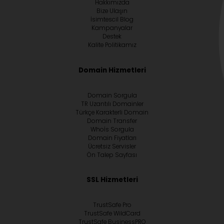
Hakkımızda
Bize Ulaşın
İsimtescil Blog
Kampanyalar
Destek
Kalite Politikamız
Domain Hizmetleri
Domain Sorgula
TR Uzantılı Domainler
Türkçe Karakterli Domain
Domain Transfer
Whoİs Sorgula
Domain Fiyatları
Ücretsiz Servisler
Ön Talep Sayfası
SSL Hizmetleri
TrustSafe Pro
TrustSafe WildCard
TrustSafe BusinessPRO