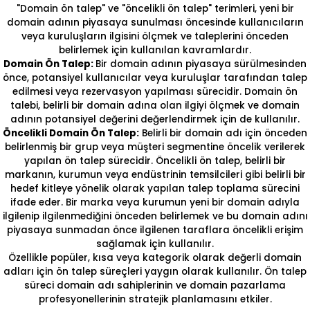
"Domain ön talep" ve "öncelikli ön talep" terimleri, yeni bir
domain adının piyasaya sunulması öncesinde kullanıcıların
veya kuruluşların ilgisini ölçmek ve taleplerini önceden
belirlemek için kullanılan kavramlardır.
Domain Ön Talep:
Bir domain adının piyasaya sürülmesinden
önce, potansiyel kullanıcılar veya kuruluşlar tarafından talep
edilmesi veya rezervasyon yapılması sürecidir. Domain ön
talebi, belirli bir domain adına olan ilgiyi ölçmek ve domain
adının potansiyel değerini değerlendirmek için de kullanılır.
Öncelikli Domain Ön Talep:
Belirli bir domain adı için önceden
belirlenmiş bir grup veya müşteri segmentine öncelik verilerek
yapılan ön talep sürecidir. Öncelikli ön talep, belirli bir
markanın, kurumun veya endüstrinin temsilcileri gibi belirli bir
hedef kitleye yönelik olarak yapılan talep toplama sürecini
ifade eder. Bir marka veya kurumun yeni bir domain adıyla
ilgilenip ilgilenmediğini önceden belirlemek ve bu domain adını
piyasaya sunmadan önce ilgilenen taraflara öncelikli erişim
sağlamak için kullanılır.
Özellikle popüler, kısa veya kategorik olarak değerli domain
adları için ön talep süreçleri yaygın olarak kullanılır. Ön talep
süreci domain adı sahiplerinin ve domain pazarlama
profesyonellerinin stratejik planlamasını etkiler.