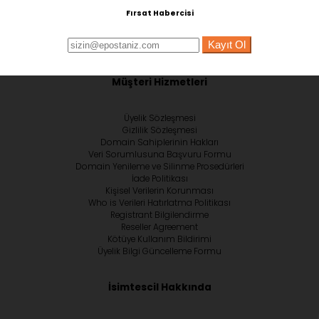
Fırsat Habercisi
Kayıt Ol
Müşteri Hizmetleri
Üyelik Sözleşmesi
Gizlilik Sözleşmesi
Domain Sahiplerinin Hakları
Veri Sorumlusuna Başvuru Formu
Domain Yenileme ve Silinme Prosedürleri
İade Politikası
Kişisel Verilerin Korunması
Who is Verileri Hatırlatma Politikası
Registrant Bilgilendirme
Reseller Agreement
Kötüye Kullanım Bildirimi
Üyelik Bilgi Güncelleme Formu
İsimtescil Hakkında