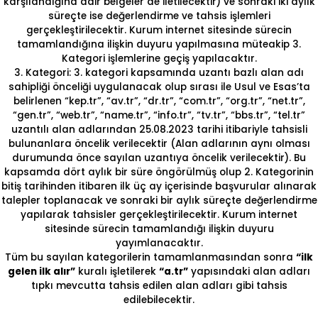
karşılandığına dair belgeler de iletilecektir) ve sonraki iki aylık
süreçte ise değerlendirme ve tahsis işlemleri
gerçekleştirilecektir. Kurum internet sitesinde sürecin
tamamlandığına ilişkin duyuru yapılmasına müteakip 3.
Kategori işlemlerine geçiş yapılacaktır.
3. Kategori: 3. kategori kapsamında uzantı bazlı alan adı
sahipliği önceliği uygulanacak olup sırası ile Usul ve Esas’ta
belirlenen “kep.tr”, “av.tr”, “dr.tr”, “com.tr”, “org.tr”, “net.tr”,
“gen.tr”, “web.tr”, “name.tr”, “info.tr”, “tv.tr”, “bbs.tr”, “tel.tr”
uzantılı alan adlarından 25.08.2023 tarihi itibariyle tahsisli
bulunanlara öncelik verilecektir (Alan adlarının aynı olması
durumunda önce sayılan uzantıya öncelik verilecektir). Bu
kapsamda dört aylık bir süre öngörülmüş olup 2. Kategorinin
bitiş tarihinden itibaren ilk üç ay içerisinde başvurular alınarak
talepler toplanacak ve sonraki bir aylık süreçte değerlendirme
yapılarak tahsisler gerçekleştirilecektir. Kurum internet
sitesinde sürecin tamamlandığı ilişkin duyuru
yayımlanacaktır.
Tüm bu sayılan kategorilerin tamamlanmasından sonra
“ilk
gelen ilk alır”
kuralı işletilerek
“a.tr”
yapısındaki alan adları
tıpkı mevcutta tahsis edilen alan adları gibi tahsis
edilebilecektir.