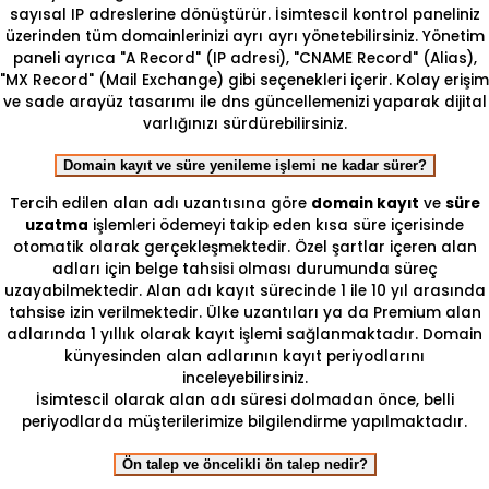
sayısal IP adreslerine dönüştürür. İsimtescil kontrol paneliniz
üzerinden tüm domainlerinizi ayrı ayrı yönetebilirsiniz. Yönetim
paneli ayrıca "A Record" (IP adresi), "CNAME Record" (Alias),
"MX Record" (Mail Exchange) gibi seçenekleri içerir. Kolay erişim
ve sade arayüz tasarımı ile dns güncellemenizi yaparak dijital
varlığınızı sürdürebilirsiniz.
Domain kayıt ve süre yenileme işlemi ne kadar sürer?
Tercih edilen alan adı uzantısına göre
domain kayıt
ve
süre
uzatma
işlemleri ödemeyi takip eden kısa süre içerisinde
otomatik olarak gerçekleşmektedir. Özel şartlar içeren alan
adları için belge tahsisi olması durumunda süreç
uzayabilmektedir. Alan adı kayıt sürecinde 1 ile 10 yıl arasında
tahsise izin verilmektedir. Ülke uzantıları ya da Premium alan
adlarında 1 yıllık olarak kayıt işlemi sağlanmaktadır. Domain
künyesinden alan adlarının kayıt periyodlarını
inceleyebilirsiniz.
İsimtescil olarak alan adı süresi dolmadan önce, belli
periyodlarda müşterilerimize bilgilendirme yapılmaktadır.
Ön talep ve öncelikli ön talep nedir?