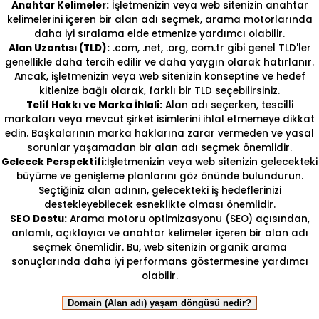
Anahtar Kelimeler:
İşletmenizin veya web sitenizin anahtar
kelimelerini içeren bir alan adı seçmek, arama motorlarında
daha iyi sıralama elde etmenize yardımcı olabilir.
Alan Uzantısı (TLD):
.com, .net, .org, com.tr gibi genel TLD'ler
genellikle daha tercih edilir ve daha yaygın olarak hatırlanır.
Ancak, işletmenizin veya web sitenizin konseptine ve hedef
kitlenize bağlı olarak, farklı bir TLD seçebilirsiniz.
Telif Hakkı ve Marka İhlali:
Alan adı seçerken, tescilli
markaları veya mevcut şirket isimlerini ihlal etmemeye dikkat
edin. Başkalarının marka haklarına zarar vermeden ve yasal
sorunlar yaşamadan bir alan adı seçmek önemlidir.
Gelecek Perspektifi:
İşletmenizin veya web sitenizin gelecekteki
büyüme ve genişleme planlarını göz önünde bulundurun.
Seçtiğiniz alan adının, gelecekteki iş hedeflerinizi
destekleyebilecek esneklikte olması önemlidir.
SEO Dostu:
Arama motoru optimizasyonu (SEO) açısından,
anlamlı, açıklayıcı ve anahtar kelimeler içeren bir alan adı
seçmek önemlidir. Bu, web sitenizin organik arama
sonuçlarında daha iyi performans göstermesine yardımcı
olabilir.
Domain (Alan adı) yaşam döngüsü nedir?