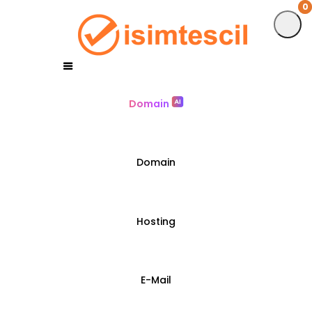
0
0
Domain
Domain
Hosting
E-Mail