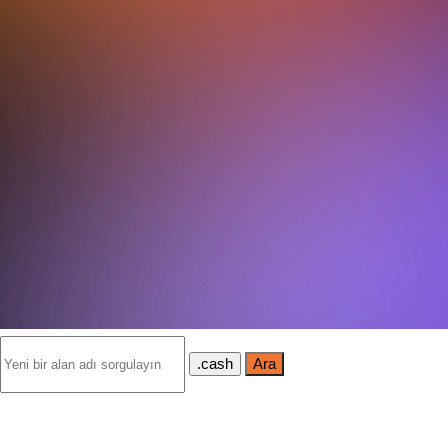
.cash
Ara