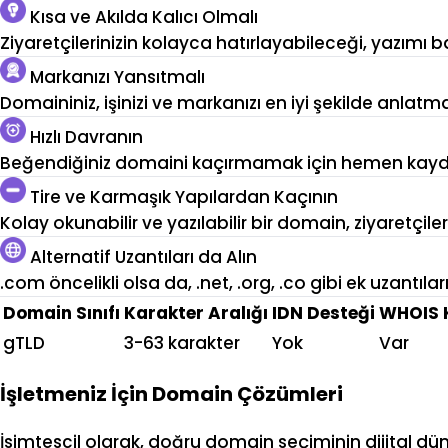
Kısa ve Akılda Kalıcı Olmalı
Ziyaretçilerinizin kolayca hatırlayabileceği, yazımı b
Markanızı Yansıtmalı
Domaininiz, işinizi ve markanızı en iyi şekilde anlatm
Hızlı Davranın
Beğendiğiniz domaini kaçırmamak için hemen kayded
Tire ve Karmaşık Yapılardan Kaçının
Kolay okunabilir ve yazılabilir bir domain, ziyaretçile
Alternatif Uzantıları da Alın
.com öncelikli olsa da, .net, .org, .co gibi ek uzantıl
Domain Sınıfı
Karakter Aralığı
IDN Desteği
WHOIS 
gTLD
3-63 karakter
Yok
Var
İşletmeniz İçin Domain Çözümleri
İsimtescil olarak, doğru domain seçiminin dijital d