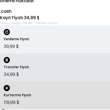
önemli noktalar:
.cash
Kayıt Fiyatı 34,99 $
Yatırım Değeri Yüksek - Popüler Uzantı
Yenileme Fiyatı
39,99 $
Transfer Fiyatı
34,99 $
Kurtarma Fiyatı
119,99 $