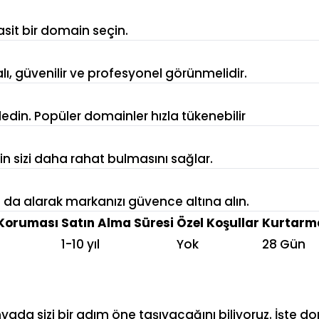
asit bir domain seçin.
alı, güvenilir ve profesyonel görünmelidir.
in. Popüler domainler hızla tükenebilir
rin sizi daha rahat bulmasını sağlar.
arı da alarak markanızı güvence altına alın.
Koruması
Satın Alma Süresi
Özel Koşullar
Kurtarma
1-10 yıl
Yok
28 Gün
ünyada sizi bir adım öne taşıyacağını biliyoruz. İşt