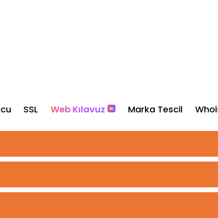
ucu
SSL
Web Kılavuz
Marka Tescil
Whoi