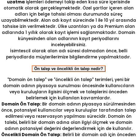
uzatma
işlemleri ödemeyi takip eden kısa süre içerisinde
otomatik olarak gerçekleşmektedir. Özel şartlar içeren alan
adları için belge tahsisi olması durumunda süreç
uzayabilmektedir. Alan adı kayıt sürecinde 1 ile 10 yıl arasında
tahsise izin verilmektedir. Ülke uzantıları ya da Premium alan
adlarında 1 yıllık olarak kayıt işlemi sağlanmaktadır. Domain
künyesinden alan adlarının kayıt periyodlarını
inceleyebilirsiniz.
İsimtescil olarak alan adı süresi dolmadan önce, belli
periyodlarda müşterilerimize bilgilendirme yapılmaktadır.
Ön talep ve öncelikli ön talep nedir?
"Domain ön talep" ve "öncelikli ön talep" terimleri, yeni bir
domain adının piyasaya sunulması öncesinde kullanıcıların
veya kuruluşların ilgisini ölçmek ve taleplerini önceden
belirlemek için kullanılan kavramlardır.
Domain Ön Talep:
Bir domain adının piyasaya sürülmesinden
önce, potansiyel kullanıcılar veya kuruluşlar tarafından talep
edilmesi veya rezervasyon yapılması sürecidir. Domain ön
talebi, belirli bir domain adına olan ilgiyi ölçmek ve domain
adının potansiyel değerini değerlendirmek için de kullanılır.
Öncelikli Domain Ön Talep:
Belirli bir domain adı için önceden