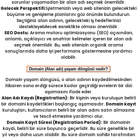
sorunlar yaşamadan bir alan adı seçmek önemlidir.
Gelecek Perspektifi:
İşletmenizin veya web sitenizin gelecekteki
büyüme ve genişleme planlarını göz önünde bulundurun.
Seçtiğiniz alan adının, gelecekteki iş hedeflerinizi
destekleyebilecek esneklikte olması önemlidir.
SEO Dostu:
Arama motoru optimizasyonu (SEO) açısından,
anlamlı, açıklayıcı ve anahtar kelimeler içeren bir alan adı
seçmek önemlidir. Bu, web sitenizin organik arama
sonuçlarında daha iyi performans göstermesine yardımcı
olabilir.
Domain (Alan adı) yaşam döngüsü nedir?
Domain yaşam döngüsü, o alan adının kaydedilmesinden
itibaren sona erdiği sürece kadar geçirdiği evrelerin bir dizi
aşamasını ifade eder.
Alan Adı Kaydı (Registration):
Bir kişinin veya kuruluşun belirli
bir domaini kaydettikleri başlangıç aşamasıdır.
Domain kayıt
kuruluşları, kullanıcıların belirli bir alan adını satın almasına
ve tescil etmesine yardımcı olur.
Domain Kayıt Süresi (Registration Period):
Bir domainin
kaydı, belirli bir süre boyunca geçerlidir. Bu süre genellikle bir
yıl veya daha uzun olabilir. Bu süre domain sahibi tarafından