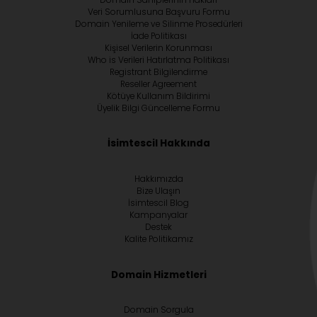
Veri Sorumlusuna Başvuru Formu
Domain Yenileme ve Silinme Prosedürleri
İade Politikası
Kişisel Verilerin Korunması
Who is Verileri Hatırlatma Politikası
Registrant Bilgilendirme
Reseller Agreement
Kötüye Kullanım Bildirimi
Üyelik Bilgi Güncelleme Formu
İsimtescil Hakkında
Hakkımızda
Bize Ulaşın
İsimtescil Blog
Kampanyalar
Destek
Kalite Politikamız
Domain Hizmetleri
Domain Sorgula