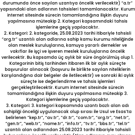
durumunda önce sayılan uzantıya öncelik verilecektir) “a.tr”
yapısındaki alan adlarının tahsisleri tamamlanacaktır. Kurum
internet sitesinde sürecin tamamlandığına ilişkin duyuru
yapılmasına müteakip 2. Kategori kapsamındaki tahsis
işlemlerine geçiş yapılacaktır.
2. Kategori: 2. kategoride, 25.08.2023 tarihi itibariyle tahsisli
“org.tr” uzantılı alan adlarına sahip kamu kurumu niteliğinde
olan meslek kuruluşlarına, kamuya yararlı dernekler ve
vakıflar ile işçi ve işveren meslek kuruluşlarına öncelik
verilecektir. Bu kapsamda üç aylık bir süre öngörülmüş olup 1.
Kategorinin bitiş tarihinden itibaren ilk bir aylık süreçte
başvurular alınacak (başvuru ile birlikte sayılan niteliklerin
karşılandığına dair belgeler de iletilecektir) ve sonraki iki aylık
süreçte ise değerlendirme ve tahsis işlemleri
gerçekleştirilecektir. Kurum internet sitesinde sürecin
tamamlandığına ilişkin duyuru yapılmasına müteakip 3.
Kategori işlemlerine geçiş yapılacaktır.
3. Kategori: 3. kategori kapsamında uzantı bazlı alan adı
sahipliği önceliği uygulanacak olup sırası ile Usul ve Esas’ta
belirlenen “kep.tr”, “av.tr”, “dr.tr”, “com.tr”, “org.tr”, “net.tr”,
“gen.tr”, “web.tr”, “name.tr”, “info.tr”, “tv.tr”, “bbs.tr”, “tel.tr”
uzantılı alan adlarından 25.08.2023 tarihi itibariyle tahsisli