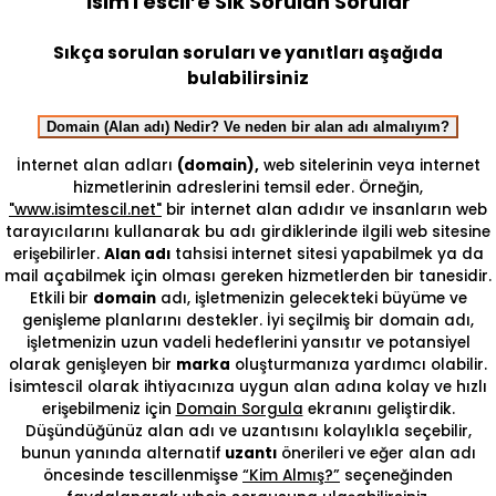
İsimTescil’e Sık Sorulan Sorular
Sıkça sorulan soruları ve yanıtları aşağıda
bulabilirsiniz
Domain (Alan adı) Nedir? Ve neden bir alan adı almalıyım?
İnternet alan adları
(domain),
web sitelerinin veya internet
hizmetlerinin adreslerini temsil eder. Örneğin,
"www.isimtescil.net"
bir internet alan adıdır ve insanların web
tarayıcılarını kullanarak bu adı girdiklerinde ilgili web sitesine
erişebilirler.
Alan adı
tahsisi internet sitesi yapabilmek ya da
mail açabilmek için olması gereken hizmetlerden bir tanesidir.
Etkili bir
domain
adı, işletmenizin gelecekteki büyüme ve
genişleme planlarını destekler. İyi seçilmiş bir domain adı,
işletmenizin uzun vadeli hedeflerini yansıtır ve potansiyel
olarak genişleyen bir
marka
oluşturmanıza yardımcı olabilir.
İsimtescil olarak ihtiyacınıza uygun alan adına kolay ve hızlı
erişebilmeniz için
Domain Sorgula
ekranını geliştirdik.
Düşündüğünüz alan adı ve uzantısını kolaylıkla seçebilir,
bunun yanında alternatif
uzantı
önerileri ve eğer alan adı
öncesinde tescillenmişse
“Kim Almış?”
seçeneğinden