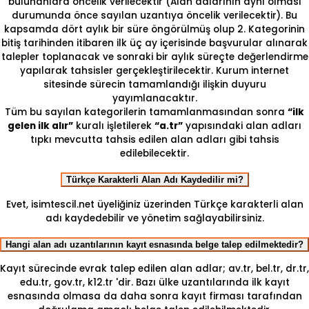
bulunanlara öncelik verilecektir (Alan adlarının aynı olması
durumunda önce sayılan uzantıya öncelik verilecektir). Bu
kapsamda dört aylık bir süre öngörülmüş olup 2. Kategorinin
bitiş tarihinden itibaren ilk üç ay içerisinde başvurular alınarak
talepler toplanacak ve sonraki bir aylık süreçte değerlendirme
yapılarak tahsisler gerçekleştirilecektir. Kurum internet
sitesinde sürecin tamamlandığı ilişkin duyuru
yayımlanacaktır.
Tüm bu sayılan kategorilerin tamamlanmasından sonra
“ilk
gelen ilk alır”
kuralı işletilerek
“a.tr”
yapısındaki alan adları
tıpkı mevcutta tahsis edilen alan adları gibi tahsis
edilebilecektir.
Türkçe Karakterli Alan Adı Kaydedilir mi?
Evet, isimtescil.net üyeliğiniz üzerinden Türkçe karakterli alan
adı kaydedebilir ve yönetim sağlayabilirsiniz.
Hangi alan adı uzantılarının kayıt esnasında belge talep edilmektedir?
Kayıt sürecinde evrak talep edilen alan adlar; av.tr, bel.tr, dr.tr,
edu.tr, gov.tr, k12.tr 'dir. Bazı ülke uzantılarında ilk kayıt
esnasında olmasa da daha sonra kayıt firması tarafından