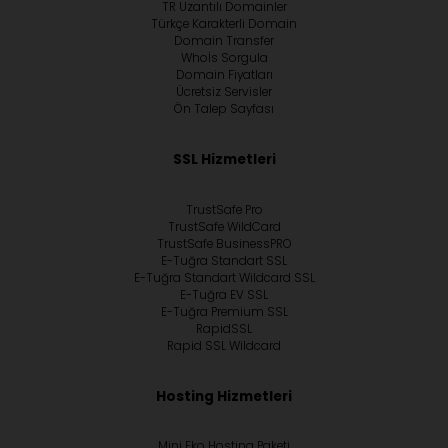
TR Uzantılı Domainler
Türkçe Karakterli Domain
Domain Transfer
Whoİs Sorgula
Domain Fiyatları
Ücretsiz Servisler
Ön Talep Sayfası
SSL Hizmetleri
TrustSafe Pro
TrustSafe WildCard
TrustSafe BusinessPRO
E-Tuğra Standart SSL
E-Tuğra Standart Wildcard SSL
E-Tuğra EV SSL
E-Tuğra Premium SSL
RapidSSL
Rapid SSL Wildcard
Hosting Hizmetleri
Mini Eko Hosting Paketi