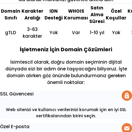
Satın
Domain
Karakter
IDN
WHOIS
Özel
K
Alma
Sınıfı
Aralığı
Desteği
Koruması
Koşullar
Süresi
3-63
gTLD
Yok
Var
1-10 yıl
Yok
karakter
İşletmeniz İçin Domain Çözümleri
İsimtescil olarak, doğru domain seçiminin dijital
dünyada sizi bir adım öne taşıyacağını biliyoruz. İşte
domain alırken göz önünde bulundurmanız gereken
önemli noktalar:
SSL Güvencesi
Web sitenizi ve kullanıcı verilerinizi korumak için en iyi SSL
sertifikalarından birini seçin.
Özel E-posta