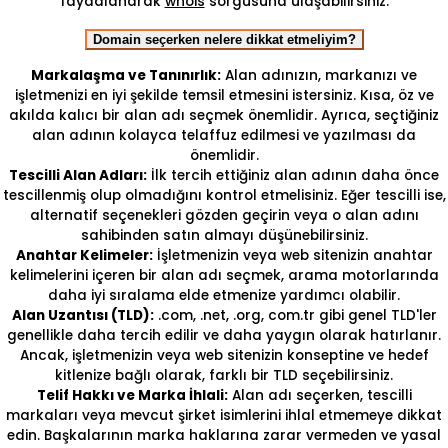
faydalanarak
whois
sorgusuna ulaşabilirsiniz.
Domain seçerken nelere dikkat etmeliyim?
Markalaşma ve Tanınırlık:
Alan adınızın, markanızı ve
işletmenizi en iyi şekilde temsil etmesini istersiniz. Kısa, öz ve
akılda kalıcı bir alan adı seçmek önemlidir. Ayrıca, seçtiğiniz
alan adının kolayca telaffuz edilmesi ve yazılması da
önemlidir.
Tescilli Alan Adları:
İlk tercih ettiğiniz alan adının daha önce
tescillenmiş olup olmadığını kontrol etmelisiniz. Eğer tescilli ise,
alternatif seçenekleri gözden geçirin veya o alan adını
sahibinden satın almayı düşünebilirsiniz.
Anahtar Kelimeler:
İşletmenizin veya web sitenizin anahtar
kelimelerini içeren bir alan adı seçmek, arama motorlarında
daha iyi sıralama elde etmenize yardımcı olabilir.
Alan Uzantısı (TLD):
.com, .net, .org, com.tr gibi genel TLD'ler
genellikle daha tercih edilir ve daha yaygın olarak hatırlanır.
Ancak, işletmenizin veya web sitenizin konseptine ve hedef
kitlenize bağlı olarak, farklı bir TLD seçebilirsiniz.
Telif Hakkı ve Marka İhlali:
Alan adı seçerken, tescilli
markaları veya mevcut şirket isimlerini ihlal etmemeye dikkat
edin. Başkalarının marka haklarına zarar vermeden ve yasal