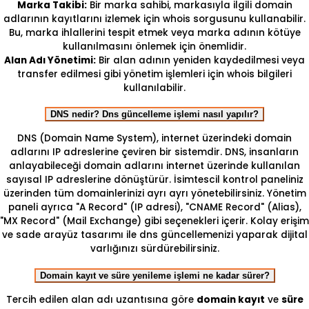
Marka Takibi:
Bir marka sahibi, markasıyla ilgili domain
adlarının kayıtlarını izlemek için whois sorgusunu kullanabilir.
Bu, marka ihlallerini tespit etmek veya marka adının kötüye
kullanılmasını önlemek için önemlidir.
Alan Adı Yönetimi:
Bir alan adının yeniden kaydedilmesi veya
transfer edilmesi gibi yönetim işlemleri için whois bilgileri
kullanılabilir.
DNS nedir? Dns güncelleme işlemi nasıl yapılır?
DNS (Domain Name System), internet üzerindeki domain
adlarını IP adreslerine çeviren bir sistemdir. DNS, insanların
anlayabileceği domain adlarını internet üzerinde kullanılan
sayısal IP adreslerine dönüştürür. İsimtescil kontrol paneliniz
üzerinden tüm domainlerinizi ayrı ayrı yönetebilirsiniz. Yönetim
paneli ayrıca "A Record" (IP adresi), "CNAME Record" (Alias),
"MX Record" (Mail Exchange) gibi seçenekleri içerir. Kolay erişim
ve sade arayüz tasarımı ile dns güncellemenizi yaparak dijital
varlığınızı sürdürebilirsiniz.
Domain kayıt ve süre yenileme işlemi ne kadar sürer?
Tercih edilen alan adı uzantısına göre
domain kayıt
ve
süre