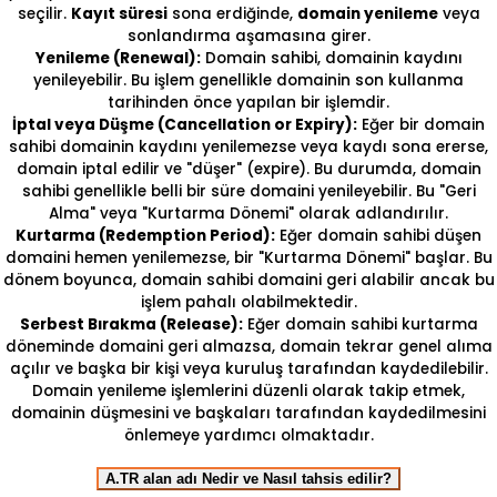
seçilir.
Kayıt süresi
sona erdiğinde,
domain yenileme
veya
sonlandırma aşamasına girer.
Yenileme (Renewal):
Domain sahibi, domainin kaydını
yenileyebilir. Bu işlem genellikle domainin son kullanma
tarihinden önce yapılan bir işlemdir.
İptal veya Düşme (Cancellation or Expiry):
Eğer bir domain
sahibi domainin kaydını yenilemezse veya kaydı sona ererse,
domain iptal edilir ve "düşer" (expire). Bu durumda, domain
sahibi genellikle belli bir süre domaini yenileyebilir. Bu "Geri
Alma" veya "Kurtarma Dönemi" olarak adlandırılır.
Kurtarma (Redemption Period):
Eğer domain sahibi düşen
domaini hemen yenilemezse, bir "Kurtarma Dönemi" başlar. Bu
dönem boyunca, domain sahibi domaini geri alabilir ancak bu
işlem pahalı olabilmektedir.
Serbest Bırakma (Release):
Eğer domain sahibi kurtarma
döneminde domaini geri almazsa, domain tekrar genel alıma
açılır ve başka bir kişi veya kuruluş tarafından kaydedilebilir.
Domain yenileme işlemlerini düzenli olarak takip etmek,
domainin düşmesini ve başkaları tarafından kaydedilmesini
önlemeye yardımcı olmaktadır.
A.TR alan adı Nedir ve Nasıl tahsis edilir?