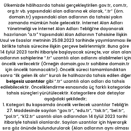
Ülkemizde hâlihazırda tahsisi gerçekleştirilen gov.tr, com.tr,
org.tr vb. yapısındaki alan adlarına ek olarak, “.tr” (örn.
domain.tr) yapısındaki alan adlarının da tahsisi yakın
zamanda mümkün hale gelecektir. İnternet Alan Adları
Yönetmeliği ve İnternet Alan Adları Tebliği’ne dayanarak
hazırlanan "a.tr" Yapısındaki Alan Adlarının Tahsisine İlişkin
Usul ve Esaslar metninin 25.08.2023 tarihinde yayımlanması ile
birlikte tahsis sürecine ilişkin çerçeve belirlenmiştir. Buna göre
14 Eylül 2023 tarihi itibariyle başlayacak süreçte, var olan alan
adlarının sahiplerine “.tr” uzantılı alan adlarını alabilmeleri için
öncelik verilecektir (Örneğin domain.gov.tr sahibine domain.tr
için öncelik tanınacaktır). Öncelik süreci tamamlandıktan
sonra “ilk gelen ilk alır” kuralı ile halihazırda tahsis edilen diğer
belgesiz uzantılar
gibi “.tr” uzantılı alan adları da tahsis
edilebilecektir. Önceliklendirme esnasında üç farklı kategoride
tahsis süreçleri yürütülecektir. Kategorilere dair detaylar
aşağıdaki şekildedir;
1. Kategori: Bu kapsamda öncelik verilecek uzantılar Tebliğ’in
27. Maddesinde sayılan “gov.tr”, “edu.tr”, “tsk.tr”, “bel.tr”,
“pol.tr”, “k12.tr” uzantılı alan adlarından 14 Eylül 2023 tarihi
itibariyle tahsisli olanlardır. Sayılan uzantılar için hiyerarşik
sıra göz önünde bulundurularak (Alan adlarının aynı olması