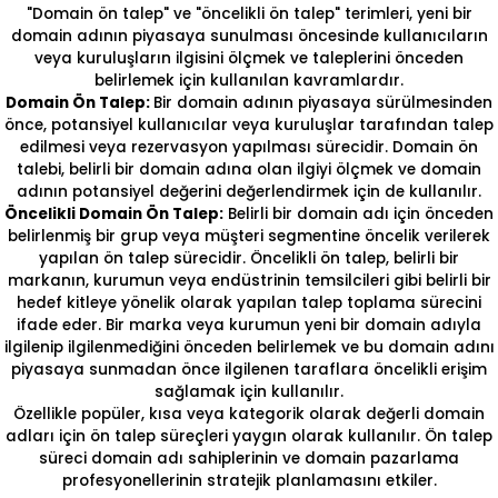
"Domain ön talep" ve "öncelikli ön talep" terimleri, yeni bir
domain adının piyasaya sunulması öncesinde kullanıcıların
veya kuruluşların ilgisini ölçmek ve taleplerini önceden
belirlemek için kullanılan kavramlardır.
Domain Ön Talep:
Bir domain adının piyasaya sürülmesinden
önce, potansiyel kullanıcılar veya kuruluşlar tarafından talep
edilmesi veya rezervasyon yapılması sürecidir. Domain ön
talebi, belirli bir domain adına olan ilgiyi ölçmek ve domain
adının potansiyel değerini değerlendirmek için de kullanılır.
Öncelikli Domain Ön Talep:
Belirli bir domain adı için önceden
belirlenmiş bir grup veya müşteri segmentine öncelik verilerek
yapılan ön talep sürecidir. Öncelikli ön talep, belirli bir
markanın, kurumun veya endüstrinin temsilcileri gibi belirli bir
hedef kitleye yönelik olarak yapılan talep toplama sürecini
ifade eder. Bir marka veya kurumun yeni bir domain adıyla
ilgilenip ilgilenmediğini önceden belirlemek ve bu domain adını
piyasaya sunmadan önce ilgilenen taraflara öncelikli erişim
sağlamak için kullanılır.
Özellikle popüler, kısa veya kategorik olarak değerli domain
adları için ön talep süreçleri yaygın olarak kullanılır. Ön talep
süreci domain adı sahiplerinin ve domain pazarlama
profesyonellerinin stratejik planlamasını etkiler.