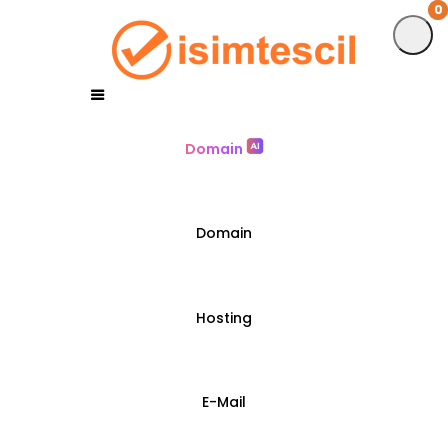
0
0
Domain
Domain
Hosting
E-Mail