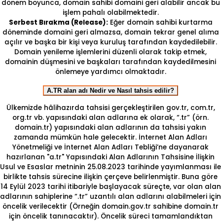
dönem boyunca, domain sahibi domaini geri alabilir ancak bu
işlem pahalı olabilmektedir.
Serbest Bırakma (Release):
Eğer domain sahibi kurtarma
döneminde domaini geri almazsa, domain tekrar genel alıma
açılır ve başka bir kişi veya kuruluş tarafından kaydedilebilir.
Domain yenileme işlemlerini düzenli olarak takip etmek,
domainin düşmesini ve başkaları tarafından kaydedilmesini
önlemeye yardımcı olmaktadır.
A.TR alan adı Nedir ve Nasıl tahsis edilir?
Ülkemizde hâlihazırda tahsisi gerçekleştirilen gov.tr, com.tr,
org.tr vb. yapısındaki alan adlarına ek olarak, “.tr” (örn.
domain.tr) yapısındaki alan adlarının da tahsisi yakın
zamanda mümkün hale gelecektir. İnternet Alan Adları
Yönetmeliği ve İnternet Alan Adları Tebliği’ne dayanarak
hazırlanan "a.tr" Yapısındaki Alan Adlarının Tahsisine İlişkin
Usul ve Esaslar metninin 25.08.2023 tarihinde yayımlanması ile
birlikte tahsis sürecine ilişkin çerçeve belirlenmiştir. Buna göre
14 Eylül 2023 tarihi itibariyle başlayacak süreçte, var olan alan
adlarının sahiplerine “.tr” uzantılı alan adlarını alabilmeleri için
öncelik verilecektir (Örneğin domain.gov.tr sahibine domain.tr
için öncelik tanınacaktır). Öncelik süreci tamamlandıktan