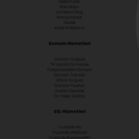
Hakkımızda
Bize Ulaşın
İsimtescil Blog
Kampanyalar
Destek
Kalite Politikamız
Domain Hizmetleri
Domain Sorgula
TR Uzantılı Domainler
Türkçe Karakterli Domain
Domain Transfer
Whoİs Sorgula
Domain Fiyatları
Ücretsiz Servisler
Ön Talep Sayfası
SSL Hizmetleri
TrustSafe Pro
TrustSafe WildCard
TrustSafe BusinessPRO