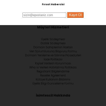
Fırsat Habercisi
Kayıt Ol
Müşteri Hizmetleri
Üyelik Sözleşmesi
Gizlilik Sözleşmesi
Domain Sahiplerinin Hakları
Veri Sorumlusuna Başvuru Formu
Domain Yenileme ve Silinme Prosedürleri
İade Politikası
Kişisel Verilerin Korunması
Who is Verileri Hatırlatma Politikası
Registrant Bilgilendirme
Reseller Agreement
Kötüye Kullanım Bildirimi
Üyelik Bilgi Güncelleme Formu
İsimtescil Hakkında