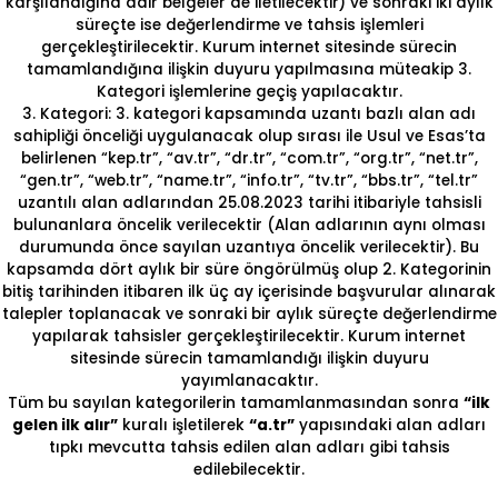
karşılandığına dair belgeler de iletilecektir) ve sonraki iki aylık
süreçte ise değerlendirme ve tahsis işlemleri
gerçekleştirilecektir. Kurum internet sitesinde sürecin
tamamlandığına ilişkin duyuru yapılmasına müteakip 3.
Kategori işlemlerine geçiş yapılacaktır.
3. Kategori: 3. kategori kapsamında uzantı bazlı alan adı
sahipliği önceliği uygulanacak olup sırası ile Usul ve Esas’ta
belirlenen “kep.tr”, “av.tr”, “dr.tr”, “com.tr”, “org.tr”, “net.tr”,
“gen.tr”, “web.tr”, “name.tr”, “info.tr”, “tv.tr”, “bbs.tr”, “tel.tr”
uzantılı alan adlarından 25.08.2023 tarihi itibariyle tahsisli
bulunanlara öncelik verilecektir (Alan adlarının aynı olması
durumunda önce sayılan uzantıya öncelik verilecektir). Bu
kapsamda dört aylık bir süre öngörülmüş olup 2. Kategorinin
bitiş tarihinden itibaren ilk üç ay içerisinde başvurular alınarak
talepler toplanacak ve sonraki bir aylık süreçte değerlendirme
yapılarak tahsisler gerçekleştirilecektir. Kurum internet
sitesinde sürecin tamamlandığı ilişkin duyuru
yayımlanacaktır.
Tüm bu sayılan kategorilerin tamamlanmasından sonra
“ilk
gelen ilk alır”
kuralı işletilerek
“a.tr”
yapısındaki alan adları
tıpkı mevcutta tahsis edilen alan adları gibi tahsis
edilebilecektir.