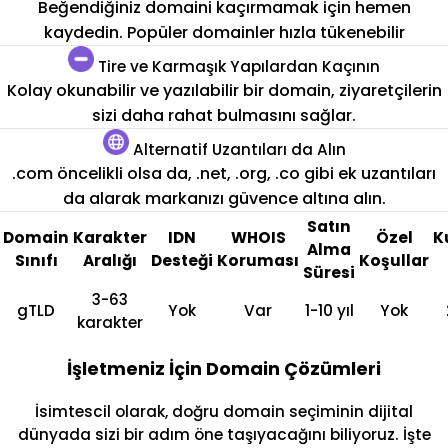
Beğendiğiniz domaini kaçırmamak için hemen
kaydedin. Popüler domainler hızla tükenebilir
Tire ve Karmaşık Yapılardan Kaçının
Kolay okunabilir ve yazılabilir bir domain, ziyaretçilerin
sizi daha rahat bulmasını sağlar.
Alternatif Uzantıları da Alın
.com öncelikli olsa da, .net, .org, .co gibi ek uzantıları
da alarak markanızı güvence altına alın.
Satın
Domain
Karakter
IDN
WHOIS
Özel
K
Alma
Sınıfı
Aralığı
Desteği
Koruması
Koşullar
Süresi
3-63
gTLD
Yok
Var
1-10 yıl
Yok
karakter
İşletmeniz İçin Domain Çözümleri
İsimtescil olarak, doğru domain seçiminin dijital
dünyada sizi bir adım öne taşıyacağını biliyoruz. İşte