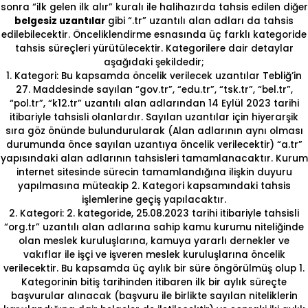
sonra “ilk gelen ilk alır” kuralı ile halihazırda tahsis edilen diğer
belgesiz uzantılar
gibi “.tr” uzantılı alan adları da tahsis
edilebilecektir. Önceliklendirme esnasında üç farklı kategoride
tahsis süreçleri yürütülecektir. Kategorilere dair detaylar
aşağıdaki şekildedir;
1. Kategori: Bu kapsamda öncelik verilecek uzantılar Tebliğ’in
27. Maddesinde sayılan “gov.tr”, “edu.tr”, “tsk.tr”, “bel.tr”,
“pol.tr”, “k12.tr” uzantılı alan adlarından 14 Eylül 2023 tarihi
itibariyle tahsisli olanlardır. Sayılan uzantılar için hiyerarşik
sıra göz önünde bulundurularak (Alan adlarının aynı olması
durumunda önce sayılan uzantıya öncelik verilecektir) “a.tr”
yapısındaki alan adlarının tahsisleri tamamlanacaktır. Kurum
internet sitesinde sürecin tamamlandığına ilişkin duyuru
yapılmasına müteakip 2. Kategori kapsamındaki tahsis
işlemlerine geçiş yapılacaktır.
2. Kategori: 2. kategoride, 25.08.2023 tarihi itibariyle tahsisli
“org.tr” uzantılı alan adlarına sahip kamu kurumu niteliğinde
olan meslek kuruluşlarına, kamuya yararlı dernekler ve
vakıflar ile işçi ve işveren meslek kuruluşlarına öncelik
verilecektir. Bu kapsamda üç aylık bir süre öngörülmüş olup 1.
Kategorinin bitiş tarihinden itibaren ilk bir aylık süreçte
başvurular alınacak (başvuru ile birlikte sayılan niteliklerin