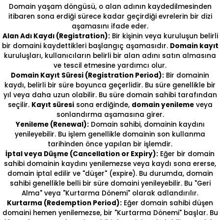
Domain yaşam döngüsü, o alan adının kaydedilmesinden
itibaren sona erdiği sürece kadar geçirdiği evrelerin bir dizi
aşamasını ifade eder.
Alan Adı Kaydı (Registration):
Bir kişinin veya kuruluşun belirli
bir domaini kaydettikleri başlangıç aşamasıdır.
Domain kayıt
kuruluşları, kullanıcıların belirli bir alan adını satın almasına
ve tescil etmesine yardımcı olur.
Domain Kayıt Süresi (Registration Period):
Bir domainin
kaydı, belirli bir süre boyunca geçerlidir. Bu süre genellikle bir
yıl veya daha uzun olabilir. Bu süre domain sahibi tarafından
seçilir.
Kayıt süresi
sona erdiğinde,
domain yenileme
veya
sonlandırma aşamasına girer.
Yenileme (Renewal):
Domain sahibi, domainin kaydını
yenileyebilir. Bu işlem genellikle domainin son kullanma
tarihinden önce yapılan bir işlemdir.
İptal veya Düşme (Cancellation or Expiry):
Eğer bir domain
sahibi domainin kaydını yenilemezse veya kaydı sona ererse,
domain iptal edilir ve "düşer" (expire). Bu durumda, domain
sahibi genellikle belli bir süre domaini yenileyebilir. Bu "Geri
Alma" veya "Kurtarma Dönemi" olarak adlandırılır.
Kurtarma (Redemption Period):
Eğer domain sahibi düşen
domaini hemen yenilemezse, bir "Kurtarma Dönemi" başlar. Bu