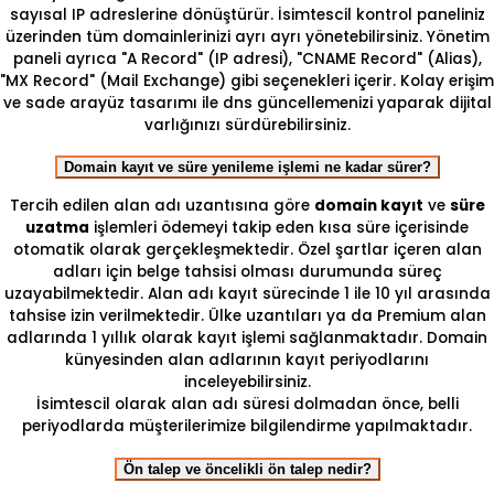
sayısal IP adreslerine dönüştürür. İsimtescil kontrol paneliniz
üzerinden tüm domainlerinizi ayrı ayrı yönetebilirsiniz. Yönetim
paneli ayrıca "A Record" (IP adresi), "CNAME Record" (Alias),
"MX Record" (Mail Exchange) gibi seçenekleri içerir. Kolay erişim
ve sade arayüz tasarımı ile dns güncellemenizi yaparak dijital
varlığınızı sürdürebilirsiniz.
Domain kayıt ve süre yenileme işlemi ne kadar sürer?
Tercih edilen alan adı uzantısına göre
domain kayıt
ve
süre
uzatma
işlemleri ödemeyi takip eden kısa süre içerisinde
otomatik olarak gerçekleşmektedir. Özel şartlar içeren alan
adları için belge tahsisi olması durumunda süreç
uzayabilmektedir. Alan adı kayıt sürecinde 1 ile 10 yıl arasında
tahsise izin verilmektedir. Ülke uzantıları ya da Premium alan
adlarında 1 yıllık olarak kayıt işlemi sağlanmaktadır. Domain
künyesinden alan adlarının kayıt periyodlarını
inceleyebilirsiniz.
İsimtescil olarak alan adı süresi dolmadan önce, belli
periyodlarda müşterilerimize bilgilendirme yapılmaktadır.
Ön talep ve öncelikli ön talep nedir?