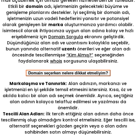
mail açabilmek için olması gereken hizmetlerden bir tanesidir.
Etkili bir
domain
adı, işletmenizin gelecekteki büyüme ve
genişleme planlarını destekler. İyi seçilmiş bir domain adı,
işletmenizin uzun vadeli hedeflerini yansıtır ve potansiyel
olarak genişleyen bir
marka
oluşturmanıza yardımcı olabilir.
İsimtescil olarak ihtiyacınıza uygun alan adına kolay ve hızlı
erişebilmeniz için
Domain Sorgula
ekranını geliştirdik.
Düşündüğünüz alan adı ve uzantısını kolaylıkla seçebilir,
bunun yanında alternatif
uzantı
önerileri ve eğer alan adı
öncesinde tescillenmişse
“Kim Almış?”
seçeneğinden
faydalanarak
whois
sorgusuna ulaşabilirsiniz.
Domain seçerken nelere dikkat etmeliyim?
Markalaşma ve Tanınırlık:
Alan adınızın, markanızı ve
işletmenizi en iyi şekilde temsil etmesini istersiniz. Kısa, öz ve
akılda kalıcı bir alan adı seçmek önemlidir. Ayrıca, seçtiğiniz
alan adının kolayca telaffuz edilmesi ve yazılması da
önemlidir.
Tescilli Alan Adları:
İlk tercih ettiğiniz alan adının daha önce
tescillenmiş olup olmadığını kontrol etmelisiniz. Eğer tescilli ise,
alternatif seçenekleri gözden geçirin veya o alan adını
sahibinden satın almayı düşünebilirsiniz.