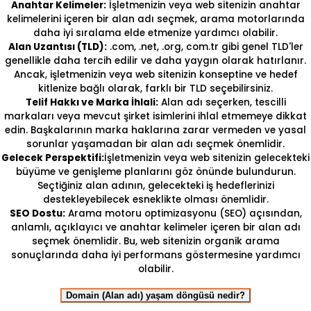
Anahtar Kelimeler:
İşletmenizin veya web sitenizin anahtar
kelimelerini içeren bir alan adı seçmek, arama motorlarında
daha iyi sıralama elde etmenize yardımcı olabilir.
Alan Uzantısı (TLD):
.com, .net, .org, com.tr gibi genel TLD'ler
genellikle daha tercih edilir ve daha yaygın olarak hatırlanır.
Ancak, işletmenizin veya web sitenizin konseptine ve hedef
kitlenize bağlı olarak, farklı bir TLD seçebilirsiniz.
Telif Hakkı ve Marka İhlali:
Alan adı seçerken, tescilli
markaları veya mevcut şirket isimlerini ihlal etmemeye dikkat
edin. Başkalarının marka haklarına zarar vermeden ve yasal
sorunlar yaşamadan bir alan adı seçmek önemlidir.
Gelecek Perspektifi:
İşletmenizin veya web sitenizin gelecekteki
büyüme ve genişleme planlarını göz önünde bulundurun.
Seçtiğiniz alan adının, gelecekteki iş hedeflerinizi
destekleyebilecek esneklikte olması önemlidir.
SEO Dostu:
Arama motoru optimizasyonu (SEO) açısından,
anlamlı, açıklayıcı ve anahtar kelimeler içeren bir alan adı
seçmek önemlidir. Bu, web sitenizin organik arama
sonuçlarında daha iyi performans göstermesine yardımcı
olabilir.
Domain (Alan adı) yaşam döngüsü nedir?