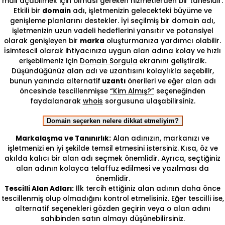
mail açabilmek için olması gereken hizmetlerden bir tanesidir.
Etkili bir
domain
adı, işletmenizin gelecekteki büyüme ve
genişleme planlarını destekler. İyi seçilmiş bir domain adı,
işletmenizin uzun vadeli hedeflerini yansıtır ve potansiyel
olarak genişleyen bir
marka
oluşturmanıza yardımcı olabilir.
İsimtescil olarak ihtiyacınıza uygun alan adına kolay ve hızlı
erişebilmeniz için
Domain Sorgula
ekranını geliştirdik.
Düşündüğünüz alan adı ve uzantısını kolaylıkla seçebilir,
bunun yanında alternatif
uzantı
önerileri ve eğer alan adı
öncesinde tescillenmişse
“Kim Almış?”
seçeneğinden
faydalanarak
whois
sorgusuna ulaşabilirsiniz.
Domain seçerken nelere dikkat etmeliyim?
Markalaşma ve Tanınırlık:
Alan adınızın, markanızı ve
işletmenizi en iyi şekilde temsil etmesini istersiniz. Kısa, öz ve
akılda kalıcı bir alan adı seçmek önemlidir. Ayrıca, seçtiğiniz
alan adının kolayca telaffuz edilmesi ve yazılması da
önemlidir.
Tescilli Alan Adları:
İlk tercih ettiğiniz alan adının daha önce
tescillenmiş olup olmadığını kontrol etmelisiniz. Eğer tescilli ise,
alternatif seçenekleri gözden geçirin veya o alan adını
sahibinden satın almayı düşünebilirsiniz.