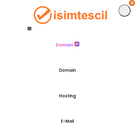
0
0
Domain
Domain
Hosting
E-Mail