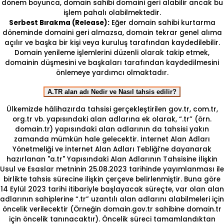
dönem boyunca, domain sahibi domaini geri alabilir ancak bu
işlem pahalı olabilmektedir.
Serbest Bırakma (Release):
Eğer domain sahibi kurtarma
döneminde domaini geri almazsa, domain tekrar genel alıma
açılır ve başka bir kişi veya kuruluş tarafından kaydedilebilir.
Domain yenileme işlemlerini düzenli olarak takip etmek,
domainin düşmesini ve başkaları tarafından kaydedilmesini
önlemeye yardımcı olmaktadır.
A.TR alan adı Nedir ve Nasıl tahsis edilir?
Ülkemizde hâlihazırda tahsisi gerçekleştirilen gov.tr, com.tr,
org.tr vb. yapısındaki alan adlarına ek olarak, “.tr” (örn.
domain.tr) yapısındaki alan adlarının da tahsisi yakın
zamanda mümkün hale gelecektir. İnternet Alan Adları
Yönetmeliği ve İnternet Alan Adları Tebliği’ne dayanarak
hazırlanan "a.tr" Yapısındaki Alan Adlarının Tahsisine İlişkin
Usul ve Esaslar metninin 25.08.2023 tarihinde yayımlanması ile
birlikte tahsis sürecine ilişkin çerçeve belirlenmiştir. Buna göre
14 Eylül 2023 tarihi itibariyle başlayacak süreçte, var olan alan
adlarının sahiplerine “.tr” uzantılı alan adlarını alabilmeleri için
öncelik verilecektir (Örneğin domain.gov.tr sahibine domain.tr
için öncelik tanınacaktır). Öncelik süreci tamamlandıktan