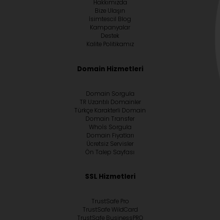
Hakkımızda
Bize Ulaşın
İsimtescil Blog
Kampanyalar
Destek
Kalite Politikamız
Domain Hizmetleri
Domain Sorgula
TR Uzantılı Domainler
Türkçe Karakterli Domain
Domain Transfer
Whoİs Sorgula
Domain Fiyatları
Ücretsiz Servisler
Ön Talep Sayfası
SSL Hizmetleri
TrustSafe Pro
TrustSafe WildCard
TrustSafe BusinessPRO