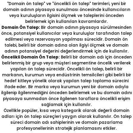
"Domain ön talep" ve "öncelikli ön talep" terimleri, yeni bir
domain adının piyasaya sunulması öncesinde kullanıcıların
veya kuruluşların ilgisini ölçmek ve taleplerini önceden
belirlemek için kullanılan kavramlardır.
Domain Ön Talep:
Bir domain adının piyasaya sürülmesinden
önce, potansiyel kullanıcılar veya kuruluşlar tarafından talep
edilmesi veya rezervasyon yapılması sürecidir. Domain ön
talebi, belirli bir domain adına olan ilgiyi ölçmek ve domain
adının potansiyel değerini değerlendirmek için de kullanılır.
Öncelikli Domain Ön Talep:
Belirli bir domain adı için önceden
belirlenmiş bir grup veya müşteri segmentine öncelik verilerek
yapılan ön talep sürecidir. Öncelikli ön talep, belirli bir
markanın, kurumun veya endüstrinin temsilcileri gibi belirli bir
hedef kitleye yönelik olarak yapılan talep toplama sürecini
ifade eder. Bir marka veya kurumun yeni bir domain adıyla
ilgilenip ilgilenmediğini önceden belirlemek ve bu domain adını
piyasaya sunmadan önce ilgilenen taraflara öncelikli erişim
sağlamak için kullanılır.
Özellikle popüler, kısa veya kategorik olarak değerli domain
adları için ön talep süreçleri yaygın olarak kullanılır. Ön talep
süreci domain adı sahiplerinin ve domain pazarlama
profesyonellerinin stratejik planlamasını etkiler.