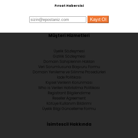
Fırsat Habercisi
Kayıt Ol
Müşteri Hizmetleri
Üyelik Sözleşmesi
Gizlilik Sözleşmesi
Domain Sahiplerinin Hakları
Veri Sorumlusuna Başvuru Formu
Domain Yenileme ve Silinme Prosedürleri
İade Politikası
Kişisel Verilerin Korunması
Who is Verileri Hatırlatma Politikası
Registrant Bilgilendirme
Reseller Agreement
Kötüye Kullanım Bildirimi
Üyelik Bilgi Güncelleme Formu
İsimtescil Hakkında