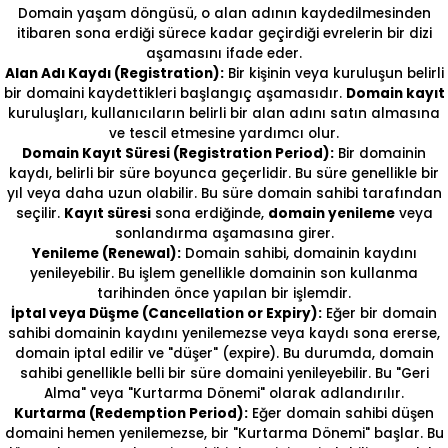
Domain yaşam döngüsü, o alan adının kaydedilmesinden
itibaren sona erdiği sürece kadar geçirdiği evrelerin bir dizi
aşamasını ifade eder.
Alan Adı Kaydı (Registration):
Bir kişinin veya kuruluşun belirli
bir domaini kaydettikleri başlangıç aşamasıdır.
Domain kayıt
kuruluşları, kullanıcıların belirli bir alan adını satın almasına
ve tescil etmesine yardımcı olur.
Domain Kayıt Süresi (Registration Period):
Bir domainin
kaydı, belirli bir süre boyunca geçerlidir. Bu süre genellikle bir
yıl veya daha uzun olabilir. Bu süre domain sahibi tarafından
seçilir.
Kayıt süresi
sona erdiğinde,
domain yenileme
veya
sonlandırma aşamasına girer.
Yenileme (Renewal):
Domain sahibi, domainin kaydını
yenileyebilir. Bu işlem genellikle domainin son kullanma
tarihinden önce yapılan bir işlemdir.
İptal veya Düşme (Cancellation or Expiry):
Eğer bir domain
sahibi domainin kaydını yenilemezse veya kaydı sona ererse,
domain iptal edilir ve "düşer" (expire). Bu durumda, domain
sahibi genellikle belli bir süre domaini yenileyebilir. Bu "Geri
Alma" veya "Kurtarma Dönemi" olarak adlandırılır.
Kurtarma (Redemption Period):
Eğer domain sahibi düşen
domaini hemen yenilemezse, bir "Kurtarma Dönemi" başlar. Bu