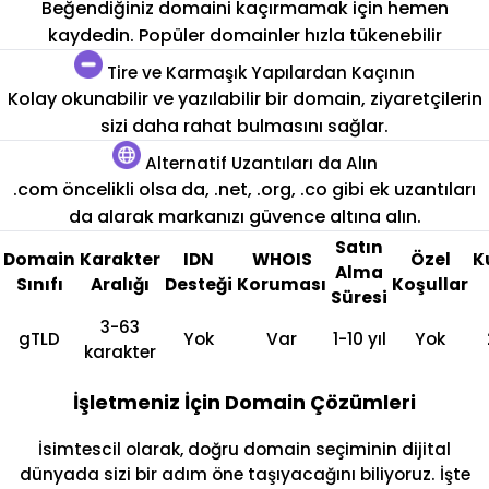
Beğendiğiniz domaini kaçırmamak için hemen
kaydedin. Popüler domainler hızla tükenebilir
Tire ve Karmaşık Yapılardan Kaçının
Kolay okunabilir ve yazılabilir bir domain, ziyaretçilerin
sizi daha rahat bulmasını sağlar.
Alternatif Uzantıları da Alın
.com öncelikli olsa da, .net, .org, .co gibi ek uzantıları
da alarak markanızı güvence altına alın.
Satın
Domain
Karakter
IDN
WHOIS
Özel
K
Alma
Sınıfı
Aralığı
Desteği
Koruması
Koşullar
Süresi
3-63
gTLD
Yok
Var
1-10 yıl
Yok
karakter
İşletmeniz İçin Domain Çözümleri
İsimtescil olarak, doğru domain seçiminin dijital
dünyada sizi bir adım öne taşıyacağını biliyoruz. İşte