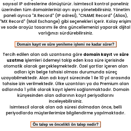
sayısal IP adreslerine dönüştürür. İsimtescil kontrol paneliniz
üzerinden tüm domainlerinizi ayrı ayrı yönetebilirsiniz. Yönetim
paneli ayrıca "A Record" (IP adresi), "CNAME Record" (Alias),
"MX Record" (Mail Exchange) gibi seçenekleri içerir. Kolay erişim
ve sade arayüz tasarımı ile dns güncellemenizi yaparak dijital
varlığınızı sürdürebilirsiniz.
Domain kayıt ve süre yenileme işlemi ne kadar sürer?
Tercih edilen alan adı uzantısına göre
domain kayıt
ve
süre
uzatma
işlemleri ödemeyi takip eden kısa süre içerisinde
otomatik olarak gerçekleşmektedir. Özel şartlar içeren alan
adları için belge tahsisi olması durumunda süreç
uzayabilmektedir. Alan adı kayıt sürecinde 1 ile 10 yıl arasında
tahsise izin verilmektedir. Ülke uzantıları ya da Premium alan
adlarında 1 yıllık olarak kayıt işlemi sağlanmaktadır. Domain
künyesinden alan adlarının kayıt periyodlarını
inceleyebilirsiniz.
İsimtescil olarak alan adı süresi dolmadan önce, belli
periyodlarda müşterilerimize bilgilendirme yapılmaktadır.
Ön talep ve öncelikli ön talep nedir?