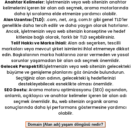
Anahtar Kelimeler:
İşletmenizin veya web sitenizin anahtar
kelimelerini içeren bir alan adı seçmek, arama motorlarında
daha iyi sıralama elde etmenize yardımcı olabilir.
Alan Uzantısı (TLD):
.com, .net, .org, com.tr gibi genel TLD'ler
genellikle daha tercih edilir ve daha yaygın olarak hatırlanır.
Ancak, işletmenizin veya web sitenizin konseptine ve hedef
kitlenize bağlı olarak, farklı bir TLD seçebilirsiniz.
Telif Hakkı ve Marka İhlali:
Alan adı seçerken, tescilli
markaları veya mevcut şirket isimlerini ihlal etmemeye dikkat
edin. Başkalarının marka haklarına zarar vermeden ve yasal
sorunlar yaşamadan bir alan adı seçmek önemlidir.
Gelecek Perspektifi:
İşletmenizin veya web sitenizin gelecekteki
büyüme ve genişleme planlarını göz önünde bulundurun.
Seçtiğiniz alan adının, gelecekteki iş hedeflerinizi
destekleyebilecek esneklikte olması önemlidir.
SEO Dostu:
Arama motoru optimizasyonu (SEO) açısından,
anlamlı, açıklayıcı ve anahtar kelimeler içeren bir alan adı
seçmek önemlidir. Bu, web sitenizin organik arama
sonuçlarında daha iyi performans göstermesine yardımcı
olabilir.
Domain (Alan adı) yaşam döngüsü nedir?