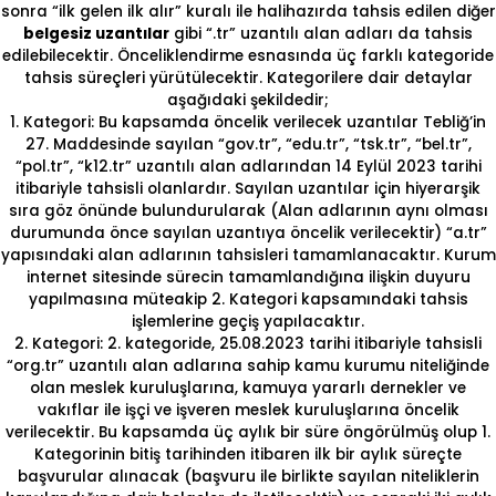
sonra “ilk gelen ilk alır” kuralı ile halihazırda tahsis edilen diğer
belgesiz uzantılar
gibi “.tr” uzantılı alan adları da tahsis
edilebilecektir. Önceliklendirme esnasında üç farklı kategoride
tahsis süreçleri yürütülecektir. Kategorilere dair detaylar
aşağıdaki şekildedir;
1. Kategori: Bu kapsamda öncelik verilecek uzantılar Tebliğ’in
27. Maddesinde sayılan “gov.tr”, “edu.tr”, “tsk.tr”, “bel.tr”,
“pol.tr”, “k12.tr” uzantılı alan adlarından 14 Eylül 2023 tarihi
itibariyle tahsisli olanlardır. Sayılan uzantılar için hiyerarşik
sıra göz önünde bulundurularak (Alan adlarının aynı olması
durumunda önce sayılan uzantıya öncelik verilecektir) “a.tr”
yapısındaki alan adlarının tahsisleri tamamlanacaktır. Kurum
internet sitesinde sürecin tamamlandığına ilişkin duyuru
yapılmasına müteakip 2. Kategori kapsamındaki tahsis
işlemlerine geçiş yapılacaktır.
2. Kategori: 2. kategoride, 25.08.2023 tarihi itibariyle tahsisli
“org.tr” uzantılı alan adlarına sahip kamu kurumu niteliğinde
olan meslek kuruluşlarına, kamuya yararlı dernekler ve
vakıflar ile işçi ve işveren meslek kuruluşlarına öncelik
verilecektir. Bu kapsamda üç aylık bir süre öngörülmüş olup 1.
Kategorinin bitiş tarihinden itibaren ilk bir aylık süreçte
başvurular alınacak (başvuru ile birlikte sayılan niteliklerin