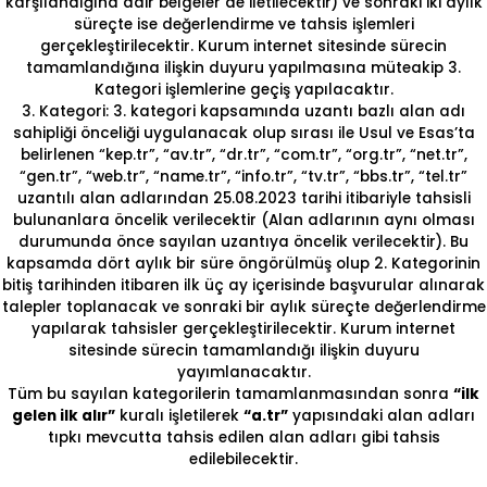
karşılandığına dair belgeler de iletilecektir) ve sonraki iki aylık
süreçte ise değerlendirme ve tahsis işlemleri
gerçekleştirilecektir. Kurum internet sitesinde sürecin
tamamlandığına ilişkin duyuru yapılmasına müteakip 3.
Kategori işlemlerine geçiş yapılacaktır.
3. Kategori: 3. kategori kapsamında uzantı bazlı alan adı
sahipliği önceliği uygulanacak olup sırası ile Usul ve Esas’ta
belirlenen “kep.tr”, “av.tr”, “dr.tr”, “com.tr”, “org.tr”, “net.tr”,
“gen.tr”, “web.tr”, “name.tr”, “info.tr”, “tv.tr”, “bbs.tr”, “tel.tr”
uzantılı alan adlarından 25.08.2023 tarihi itibariyle tahsisli
bulunanlara öncelik verilecektir (Alan adlarının aynı olması
durumunda önce sayılan uzantıya öncelik verilecektir). Bu
kapsamda dört aylık bir süre öngörülmüş olup 2. Kategorinin
bitiş tarihinden itibaren ilk üç ay içerisinde başvurular alınarak
talepler toplanacak ve sonraki bir aylık süreçte değerlendirme
yapılarak tahsisler gerçekleştirilecektir. Kurum internet
sitesinde sürecin tamamlandığı ilişkin duyuru
yayımlanacaktır.
Tüm bu sayılan kategorilerin tamamlanmasından sonra
“ilk
gelen ilk alır”
kuralı işletilerek
“a.tr”
yapısındaki alan adları
tıpkı mevcutta tahsis edilen alan adları gibi tahsis
edilebilecektir.