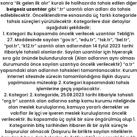
sonra “ilk gelen ilk alır” kuralı ile halihazırda tahsis edilen diğer
belgesiz uzantılar
gibi “.tr” uzantılı alan adları da tahsis
edilebilecektir. Önceliklendirme esnasında üç farklı kategoride
tahsis süreçleri yürütülecektir. Kategorilere dair detaylar
aşağıdaki şekildedir;
1. Kategori: Bu kapsamda öncelik verilecek uzantılar Tebliğ’in
27. Maddesinde sayılan “gov.tr”, “edu.tr”, “tsk.tr”, “bel.tr”,
“pol.tr”, “k12.tr” uzantılı alan adlarından 14 Eylül 2023 tarihi
itibariyle tahsisli olanlardır. Sayılan uzantılar için hiyerarşik
sıra göz önünde bulundurularak (Alan adlarının aynı olması
durumunda önce sayılan uzantıya öncelik verilecektir) “a.tr”
yapısındaki alan adlarının tahsisleri tamamlanacaktır. Kurum
internet sitesinde sürecin tamamlandığına ilişkin duyuru
yapılmasına müteakip 2. Kategori kapsamındaki tahsis
işlemlerine geçiş yapılacaktır.
2. Kategori: 2. kategoride, 25.08.2023 tarihi itibariyle tahsisli
“org.tr” uzantılı alan adlarına sahip kamu kurumu niteliğinde
olan meslek kuruluşlarına, kamuya yararlı dernekler ve
vakıflar ile işçi ve işveren meslek kuruluşlarına öncelik
verilecektir. Bu kapsamda üç aylık bir süre öngörülmüş olup 1.
Kategorinin bitiş tarihinden itibaren ilk bir aylık süreçte
başvurular alınacak (başvuru ile birlikte sayılan niteliklerin