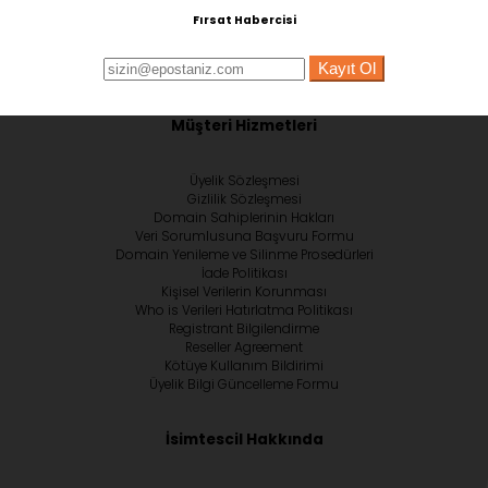
Fırsat Habercisi
Kayıt Ol
Müşteri Hizmetleri
Üyelik Sözleşmesi
Gizlilik Sözleşmesi
Domain Sahiplerinin Hakları
Veri Sorumlusuna Başvuru Formu
Domain Yenileme ve Silinme Prosedürleri
İade Politikası
Kişisel Verilerin Korunması
Who is Verileri Hatırlatma Politikası
Registrant Bilgilendirme
Reseller Agreement
Kötüye Kullanım Bildirimi
Üyelik Bilgi Güncelleme Formu
İsimtescil Hakkında