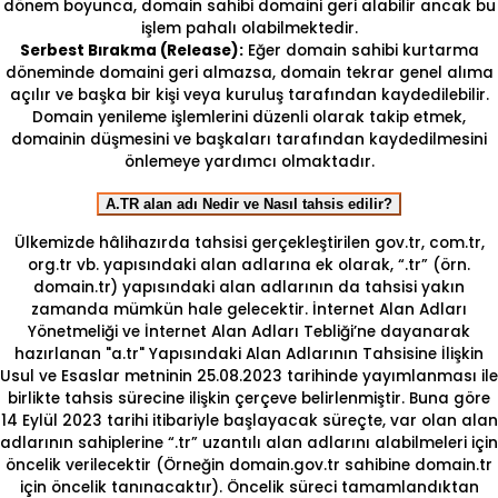
dönem boyunca, domain sahibi domaini geri alabilir ancak bu
işlem pahalı olabilmektedir.
Serbest Bırakma (Release):
Eğer domain sahibi kurtarma
döneminde domaini geri almazsa, domain tekrar genel alıma
açılır ve başka bir kişi veya kuruluş tarafından kaydedilebilir.
Domain yenileme işlemlerini düzenli olarak takip etmek,
domainin düşmesini ve başkaları tarafından kaydedilmesini
önlemeye yardımcı olmaktadır.
A.TR alan adı Nedir ve Nasıl tahsis edilir?
Ülkemizde hâlihazırda tahsisi gerçekleştirilen gov.tr, com.tr,
org.tr vb. yapısındaki alan adlarına ek olarak, “.tr” (örn.
domain.tr) yapısındaki alan adlarının da tahsisi yakın
zamanda mümkün hale gelecektir. İnternet Alan Adları
Yönetmeliği ve İnternet Alan Adları Tebliği’ne dayanarak
hazırlanan "a.tr" Yapısındaki Alan Adlarının Tahsisine İlişkin
Usul ve Esaslar metninin 25.08.2023 tarihinde yayımlanması ile
birlikte tahsis sürecine ilişkin çerçeve belirlenmiştir. Buna göre
14 Eylül 2023 tarihi itibariyle başlayacak süreçte, var olan alan
adlarının sahiplerine “.tr” uzantılı alan adlarını alabilmeleri için
öncelik verilecektir (Örneğin domain.gov.tr sahibine domain.tr
için öncelik tanınacaktır). Öncelik süreci tamamlandıktan