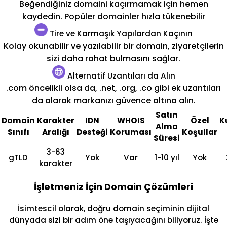
Beğendiğiniz domaini kaçırmamak için hemen
kaydedin. Popüler domainler hızla tükenebilir
Tire ve Karmaşık Yapılardan Kaçının
Kolay okunabilir ve yazılabilir bir domain, ziyaretçilerin
sizi daha rahat bulmasını sağlar.
Alternatif Uzantıları da Alın
.com öncelikli olsa da, .net, .org, .co gibi ek uzantıları
da alarak markanızı güvence altına alın.
Satın
Domain
Karakter
IDN
WHOIS
Özel
K
Alma
Sınıfı
Aralığı
Desteği
Koruması
Koşullar
Süresi
3-63
gTLD
Yok
Var
1-10 yıl
Yok
karakter
İşletmeniz İçin Domain Çözümleri
İsimtescil olarak, doğru domain seçiminin dijital
dünyada sizi bir adım öne taşıyacağını biliyoruz. İşte