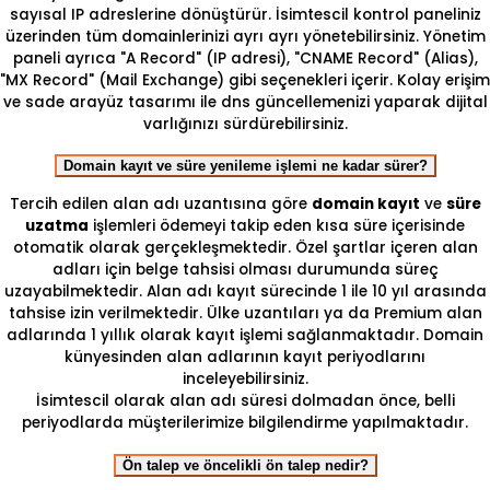
sayısal IP adreslerine dönüştürür. İsimtescil kontrol paneliniz
üzerinden tüm domainlerinizi ayrı ayrı yönetebilirsiniz. Yönetim
paneli ayrıca "A Record" (IP adresi), "CNAME Record" (Alias),
"MX Record" (Mail Exchange) gibi seçenekleri içerir. Kolay erişim
ve sade arayüz tasarımı ile dns güncellemenizi yaparak dijital
varlığınızı sürdürebilirsiniz.
Domain kayıt ve süre yenileme işlemi ne kadar sürer?
Tercih edilen alan adı uzantısına göre
domain kayıt
ve
süre
uzatma
işlemleri ödemeyi takip eden kısa süre içerisinde
otomatik olarak gerçekleşmektedir. Özel şartlar içeren alan
adları için belge tahsisi olması durumunda süreç
uzayabilmektedir. Alan adı kayıt sürecinde 1 ile 10 yıl arasında
tahsise izin verilmektedir. Ülke uzantıları ya da Premium alan
adlarında 1 yıllık olarak kayıt işlemi sağlanmaktadır. Domain
künyesinden alan adlarının kayıt periyodlarını
inceleyebilirsiniz.
İsimtescil olarak alan adı süresi dolmadan önce, belli
periyodlarda müşterilerimize bilgilendirme yapılmaktadır.
Ön talep ve öncelikli ön talep nedir?