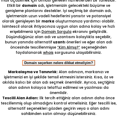
mail açabilmek için olması gereken hizmetlerden bir tanesidir.
Etkili bir
domain
adı, işletmenizin gelecekteki büyüme ve
genişleme planlarını destekler. İyi seçilmiş bir domain adı,
işletmenizin uzun vadeli hedeflerini yansıtır ve potansiyel
olarak genişleyen bir
marka
oluşturmanıza yardımcı olabilir.
İsimtescil olarak ihtiyacınıza uygun alan adına kolay ve hızlı
erişebilmeniz için
Domain Sorgula
ekranını geliştirdik.
Düşündüğünüz alan adı ve uzantısını kolaylıkla seçebilir,
bunun yanında alternatif
uzantı
önerileri ve eğer alan adı
öncesinde tescillenmişse
“Kim Almış?”
seçeneğinden
faydalanarak
whois
sorgusuna ulaşabilirsiniz.
Domain seçerken nelere dikkat etmeliyim?
Markalaşma ve Tanınırlık:
Alan adınızın, markanızı ve
işletmenizi en iyi şekilde temsil etmesini istersiniz. Kısa, öz ve
akılda kalıcı bir alan adı seçmek önemlidir. Ayrıca, seçtiğiniz
alan adının kolayca telaffuz edilmesi ve yazılması da
önemlidir.
Tescilli Alan Adları:
İlk tercih ettiğiniz alan adının daha önce
tescillenmiş olup olmadığını kontrol etmelisiniz. Eğer tescilli ise,
alternatif seçenekleri gözden geçirin veya o alan adını
sahibinden satın almayı düşünebilirsiniz.