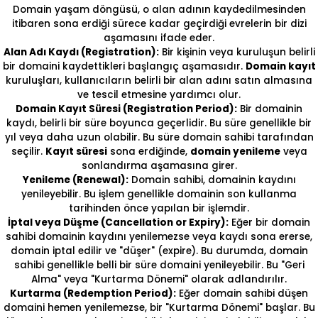
Domain yaşam döngüsü, o alan adının kaydedilmesinden
itibaren sona erdiği sürece kadar geçirdiği evrelerin bir dizi
aşamasını ifade eder.
Alan Adı Kaydı (Registration):
Bir kişinin veya kuruluşun belirli
bir domaini kaydettikleri başlangıç aşamasıdır.
Domain kayıt
kuruluşları, kullanıcıların belirli bir alan adını satın almasına
ve tescil etmesine yardımcı olur.
Domain Kayıt Süresi (Registration Period):
Bir domainin
kaydı, belirli bir süre boyunca geçerlidir. Bu süre genellikle bir
yıl veya daha uzun olabilir. Bu süre domain sahibi tarafından
seçilir.
Kayıt süresi
sona erdiğinde,
domain yenileme
veya
sonlandırma aşamasına girer.
Yenileme (Renewal):
Domain sahibi, domainin kaydını
yenileyebilir. Bu işlem genellikle domainin son kullanma
tarihinden önce yapılan bir işlemdir.
İptal veya Düşme (Cancellation or Expiry):
Eğer bir domain
sahibi domainin kaydını yenilemezse veya kaydı sona ererse,
domain iptal edilir ve "düşer" (expire). Bu durumda, domain
sahibi genellikle belli bir süre domaini yenileyebilir. Bu "Geri
Alma" veya "Kurtarma Dönemi" olarak adlandırılır.
Kurtarma (Redemption Period):
Eğer domain sahibi düşen
domaini hemen yenilemezse, bir "Kurtarma Dönemi" başlar. Bu