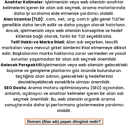
Anahtar Kelimeler:
İşletmenizin veya web sitenizin anahtar
kelimelerini içeren bir alan adı seçmek, arama motorlarında
daha iyi sıralama elde etmenize yardımcı olabilir.
Alan Uzantısı (TLD):
.com, .net, .org, com.tr gibi genel TLD'ler
genellikle daha tercih edilir ve daha yaygın olarak hatırlanır.
Ancak, işletmenizin veya web sitenizin konseptine ve hedef
kitlenize bağlı olarak, farklı bir TLD seçebilirsiniz.
Telif Hakkı ve Marka İhlali:
Alan adı seçerken, tescilli
markaları veya mevcut şirket isimlerini ihlal etmemeye dikkat
edin. Başkalarının marka haklarına zarar vermeden ve yasal
sorunlar yaşamadan bir alan adı seçmek önemlidir.
Gelecek Perspektifi:
İşletmenizin veya web sitenizin gelecekteki
büyüme ve genişleme planlarını göz önünde bulundurun.
Seçtiğiniz alan adının, gelecekteki iş hedeflerinizi
destekleyebilecek esneklikte olması önemlidir.
SEO Dostu:
Arama motoru optimizasyonu (SEO) açısından,
anlamlı, açıklayıcı ve anahtar kelimeler içeren bir alan adı
seçmek önemlidir. Bu, web sitenizin organik arama
sonuçlarında daha iyi performans göstermesine yardımcı
olabilir.
Domain (Alan adı) yaşam döngüsü nedir?