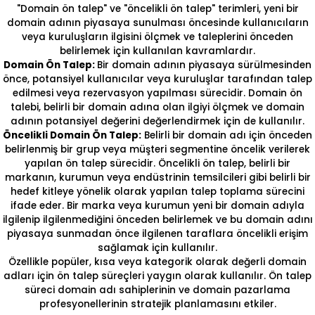
"Domain ön talep" ve "öncelikli ön talep" terimleri, yeni bir
domain adının piyasaya sunulması öncesinde kullanıcıların
veya kuruluşların ilgisini ölçmek ve taleplerini önceden
belirlemek için kullanılan kavramlardır.
Domain Ön Talep:
Bir domain adının piyasaya sürülmesinden
önce, potansiyel kullanıcılar veya kuruluşlar tarafından talep
edilmesi veya rezervasyon yapılması sürecidir. Domain ön
talebi, belirli bir domain adına olan ilgiyi ölçmek ve domain
adının potansiyel değerini değerlendirmek için de kullanılır.
Öncelikli Domain Ön Talep:
Belirli bir domain adı için önceden
belirlenmiş bir grup veya müşteri segmentine öncelik verilerek
yapılan ön talep sürecidir. Öncelikli ön talep, belirli bir
markanın, kurumun veya endüstrinin temsilcileri gibi belirli bir
hedef kitleye yönelik olarak yapılan talep toplama sürecini
ifade eder. Bir marka veya kurumun yeni bir domain adıyla
ilgilenip ilgilenmediğini önceden belirlemek ve bu domain adını
piyasaya sunmadan önce ilgilenen taraflara öncelikli erişim
sağlamak için kullanılır.
Özellikle popüler, kısa veya kategorik olarak değerli domain
adları için ön talep süreçleri yaygın olarak kullanılır. Ön talep
süreci domain adı sahiplerinin ve domain pazarlama
profesyonellerinin stratejik planlamasını etkiler.