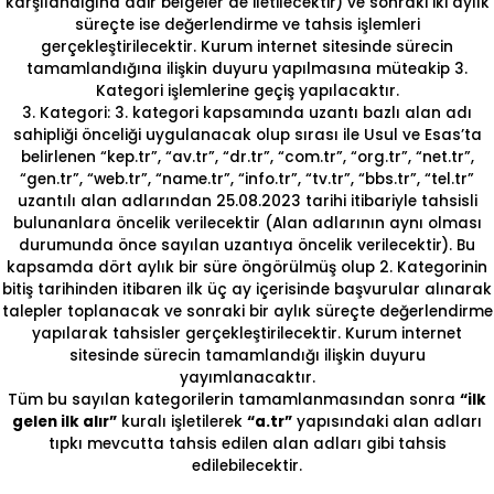
karşılandığına dair belgeler de iletilecektir) ve sonraki iki aylık
süreçte ise değerlendirme ve tahsis işlemleri
gerçekleştirilecektir. Kurum internet sitesinde sürecin
tamamlandığına ilişkin duyuru yapılmasına müteakip 3.
Kategori işlemlerine geçiş yapılacaktır.
3. Kategori: 3. kategori kapsamında uzantı bazlı alan adı
sahipliği önceliği uygulanacak olup sırası ile Usul ve Esas’ta
belirlenen “kep.tr”, “av.tr”, “dr.tr”, “com.tr”, “org.tr”, “net.tr”,
“gen.tr”, “web.tr”, “name.tr”, “info.tr”, “tv.tr”, “bbs.tr”, “tel.tr”
uzantılı alan adlarından 25.08.2023 tarihi itibariyle tahsisli
bulunanlara öncelik verilecektir (Alan adlarının aynı olması
durumunda önce sayılan uzantıya öncelik verilecektir). Bu
kapsamda dört aylık bir süre öngörülmüş olup 2. Kategorinin
bitiş tarihinden itibaren ilk üç ay içerisinde başvurular alınarak
talepler toplanacak ve sonraki bir aylık süreçte değerlendirme
yapılarak tahsisler gerçekleştirilecektir. Kurum internet
sitesinde sürecin tamamlandığı ilişkin duyuru
yayımlanacaktır.
Tüm bu sayılan kategorilerin tamamlanmasından sonra
“ilk
gelen ilk alır”
kuralı işletilerek
“a.tr”
yapısındaki alan adları
tıpkı mevcutta tahsis edilen alan adları gibi tahsis
edilebilecektir.