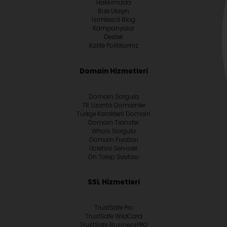
Hakkımızda
Bize Ulaşın
İsimtescil Blog
Kampanyalar
Destek
Kalite Politikamız
Domain Hizmetleri
Domain Sorgula
TR Uzantılı Domainler
Türkçe Karakterli Domain
Domain Transfer
Whoİs Sorgula
Domain Fiyatları
Ücretsiz Servisler
Ön Talep Sayfası
SSL Hizmetleri
TrustSafe Pro
TrustSafe WildCard
TrustSafe BusinessPRO