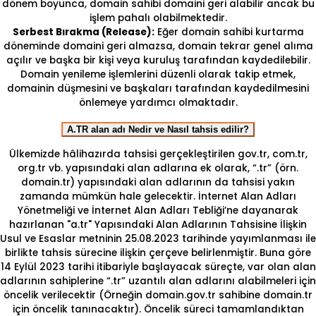
dönem boyunca, domain sahibi domaini geri alabilir ancak bu
işlem pahalı olabilmektedir.
Serbest Bırakma (Release):
Eğer domain sahibi kurtarma
döneminde domaini geri almazsa, domain tekrar genel alıma
açılır ve başka bir kişi veya kuruluş tarafından kaydedilebilir.
Domain yenileme işlemlerini düzenli olarak takip etmek,
domainin düşmesini ve başkaları tarafından kaydedilmesini
önlemeye yardımcı olmaktadır.
A.TR alan adı Nedir ve Nasıl tahsis edilir?
Ülkemizde hâlihazırda tahsisi gerçekleştirilen gov.tr, com.tr,
org.tr vb. yapısındaki alan adlarına ek olarak, “.tr” (örn.
domain.tr) yapısındaki alan adlarının da tahsisi yakın
zamanda mümkün hale gelecektir. İnternet Alan Adları
Yönetmeliği ve İnternet Alan Adları Tebliği’ne dayanarak
hazırlanan "a.tr" Yapısındaki Alan Adlarının Tahsisine İlişkin
Usul ve Esaslar metninin 25.08.2023 tarihinde yayımlanması ile
birlikte tahsis sürecine ilişkin çerçeve belirlenmiştir. Buna göre
14 Eylül 2023 tarihi itibariyle başlayacak süreçte, var olan alan
adlarının sahiplerine “.tr” uzantılı alan adlarını alabilmeleri için
öncelik verilecektir (Örneğin domain.gov.tr sahibine domain.tr
için öncelik tanınacaktır). Öncelik süreci tamamlandıktan