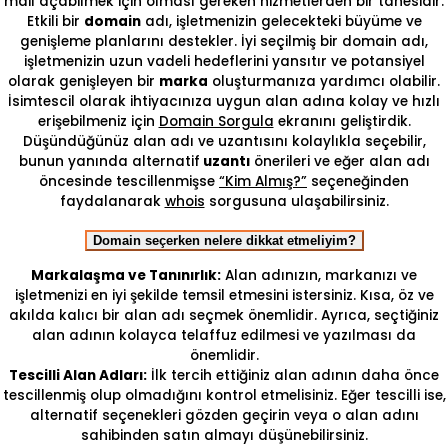
mail açabilmek için olması gereken hizmetlerden bir tanesidir.
Etkili bir
domain
adı, işletmenizin gelecekteki büyüme ve
genişleme planlarını destekler. İyi seçilmiş bir domain adı,
işletmenizin uzun vadeli hedeflerini yansıtır ve potansiyel
olarak genişleyen bir
marka
oluşturmanıza yardımcı olabilir.
İsimtescil olarak ihtiyacınıza uygun alan adına kolay ve hızlı
erişebilmeniz için
Domain Sorgula
ekranını geliştirdik.
Düşündüğünüz alan adı ve uzantısını kolaylıkla seçebilir,
bunun yanında alternatif
uzantı
önerileri ve eğer alan adı
öncesinde tescillenmişse
“Kim Almış?”
seçeneğinden
faydalanarak
whois
sorgusuna ulaşabilirsiniz.
Domain seçerken nelere dikkat etmeliyim?
Markalaşma ve Tanınırlık:
Alan adınızın, markanızı ve
işletmenizi en iyi şekilde temsil etmesini istersiniz. Kısa, öz ve
akılda kalıcı bir alan adı seçmek önemlidir. Ayrıca, seçtiğiniz
alan adının kolayca telaffuz edilmesi ve yazılması da
önemlidir.
Tescilli Alan Adları:
İlk tercih ettiğiniz alan adının daha önce
tescillenmiş olup olmadığını kontrol etmelisiniz. Eğer tescilli ise,
alternatif seçenekleri gözden geçirin veya o alan adını
sahibinden satın almayı düşünebilirsiniz.