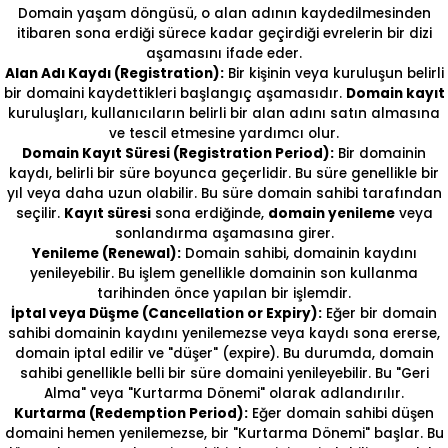
Domain yaşam döngüsü, o alan adının kaydedilmesinden
itibaren sona erdiği sürece kadar geçirdiği evrelerin bir dizi
aşamasını ifade eder.
Alan Adı Kaydı (Registration):
Bir kişinin veya kuruluşun belirli
bir domaini kaydettikleri başlangıç aşamasıdır.
Domain kayıt
kuruluşları, kullanıcıların belirli bir alan adını satın almasına
ve tescil etmesine yardımcı olur.
Domain Kayıt Süresi (Registration Period):
Bir domainin
kaydı, belirli bir süre boyunca geçerlidir. Bu süre genellikle bir
yıl veya daha uzun olabilir. Bu süre domain sahibi tarafından
seçilir.
Kayıt süresi
sona erdiğinde,
domain yenileme
veya
sonlandırma aşamasına girer.
Yenileme (Renewal):
Domain sahibi, domainin kaydını
yenileyebilir. Bu işlem genellikle domainin son kullanma
tarihinden önce yapılan bir işlemdir.
İptal veya Düşme (Cancellation or Expiry):
Eğer bir domain
sahibi domainin kaydını yenilemezse veya kaydı sona ererse,
domain iptal edilir ve "düşer" (expire). Bu durumda, domain
sahibi genellikle belli bir süre domaini yenileyebilir. Bu "Geri
Alma" veya "Kurtarma Dönemi" olarak adlandırılır.
Kurtarma (Redemption Period):
Eğer domain sahibi düşen
domaini hemen yenilemezse, bir "Kurtarma Dönemi" başlar. Bu