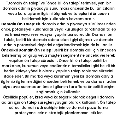
"Domain ön talep" ve "öncelikli ön talep" terimleri, yeni bir
domain adının piyasaya sunulması öncesinde kullanıcıların
veya kuruluşların ilgisini ölçmek ve taleplerini önceden
belirlemek için kullanılan kavramlardır.
Domain Ön Talep:
Bir domain adının piyasaya sürülmesinden
önce, potansiyel kullanıcılar veya kuruluşlar tarafından talep
edilmesi veya rezervasyon yapılması sürecidir. Domain ön
talebi, belirli bir domain adına olan ilgiyi ölçmek ve domain
adının potansiyel değerini değerlendirmek için de kullanılır.
Öncelikli Domain Ön Talep:
Belirli bir domain adı için önceden
belirlenmiş bir grup veya müşteri segmentine öncelik verilerek
yapılan ön talep sürecidir. Öncelikli ön talep, belirli bir
markanın, kurumun veya endüstrinin temsilcileri gibi belirli bir
hedef kitleye yönelik olarak yapılan talep toplama sürecini
ifade eder. Bir marka veya kurumun yeni bir domain adıyla
ilgilenip ilgilenmediğini önceden belirlemek ve bu domain adını
piyasaya sunmadan önce ilgilenen taraflara öncelikli erişim
sağlamak için kullanılır.
Özellikle popüler, kısa veya kategorik olarak değerli domain
adları için ön talep süreçleri yaygın olarak kullanılır. Ön talep
süreci domain adı sahiplerinin ve domain pazarlama
profesyonellerinin stratejik planlamasını etkiler.