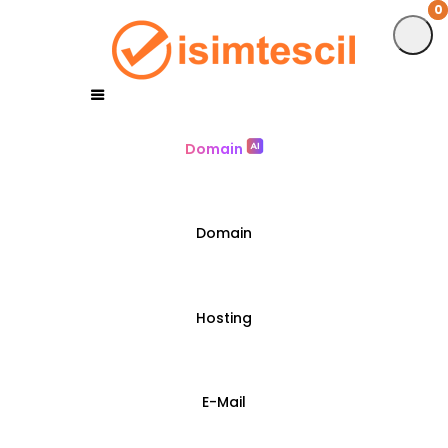
0
0
Domain
Domain
Hosting
E-Mail