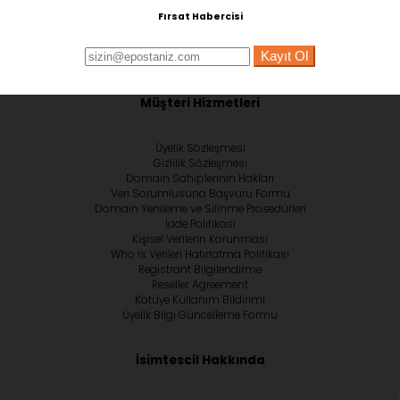
Fırsat Habercisi
Kayıt Ol
Müşteri Hizmetleri
Üyelik Sözleşmesi
Gizlilik Sözleşmesi
Domain Sahiplerinin Hakları
Veri Sorumlusuna Başvuru Formu
Domain Yenileme ve Silinme Prosedürleri
İade Politikası
Kişisel Verilerin Korunması
Who is Verileri Hatırlatma Politikası
Registrant Bilgilendirme
Reseller Agreement
Kötüye Kullanım Bildirimi
Üyelik Bilgi Güncelleme Formu
İsimtescil Hakkında