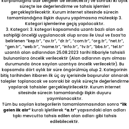
karşılandığına dair belgeler de iletilecektir) ve sonraki iki aylık
süreçte ise değerlendirme ve tahsis işlemleri
gerçekleştirilecektir. Kurum internet sitesinde sürecin
tamamlandığına ilişkin duyuru yapılmasına müteakip 3.
Kategori işlemlerine geçiş yapılacaktır.
3. Kategori: 3. kategori kapsamında uzantı bazlı alan adı
sahipliği önceliği uygulanacak olup sırası ile Usul ve Esas’ta
belirlenen “kep.tr”, “av.tr”, “dr.tr”, “com.tr”, “org.tr”, “net.tr”,
“gen.tr”, “web.tr”, “name.tr”, “info.tr”, “tv.tr”, “bbs.tr”, “tel.tr”
uzantılı alan adlarından 25.08.2023 tarihi itibariyle tahsisli
bulunanlara öncelik verilecektir (Alan adlarının aynı olması
durumunda önce sayılan uzantıya öncelik verilecektir). Bu
kapsamda dört aylık bir süre öngörülmüş olup 2. Kategorinin
bitiş tarihinden itibaren ilk üç ay içerisinde başvurular alınarak
talepler toplanacak ve sonraki bir aylık süreçte değerlendirme
yapılarak tahsisler gerçekleştirilecektir. Kurum internet
sitesinde sürecin tamamlandığı ilişkin duyuru
yayımlanacaktır.
Tüm bu sayılan kategorilerin tamamlanmasından sonra
“ilk
gelen ilk alır”
kuralı işletilerek
“a.tr”
yapısındaki alan adları
tıpkı mevcutta tahsis edilen alan adları gibi tahsis
edilebilecektir.