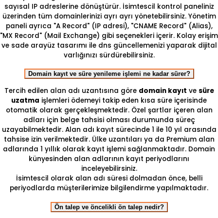
sayısal IP adreslerine dönüştürür. İsimtescil kontrol paneliniz
üzerinden tüm domainlerinizi ayrı ayrı yönetebilirsiniz. Yönetim
paneli ayrıca "A Record" (IP adresi), "CNAME Record" (Alias),
"MX Record" (Mail Exchange) gibi seçenekleri içerir. Kolay erişim
ve sade arayüz tasarımı ile dns güncellemenizi yaparak dijital
varlığınızı sürdürebilirsiniz.
Domain kayıt ve süre yenileme işlemi ne kadar sürer?
Tercih edilen alan adı uzantısına göre
domain kayıt
ve
süre
uzatma
işlemleri ödemeyi takip eden kısa süre içerisinde
otomatik olarak gerçekleşmektedir. Özel şartlar içeren alan
adları için belge tahsisi olması durumunda süreç
uzayabilmektedir. Alan adı kayıt sürecinde 1 ile 10 yıl arasında
tahsise izin verilmektedir. Ülke uzantıları ya da Premium alan
adlarında 1 yıllık olarak kayıt işlemi sağlanmaktadır. Domain
künyesinden alan adlarının kayıt periyodlarını
inceleyebilirsiniz.
İsimtescil olarak alan adı süresi dolmadan önce, belli
periyodlarda müşterilerimize bilgilendirme yapılmaktadır.
Ön talep ve öncelikli ön talep nedir?