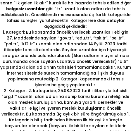
sonra “ilk gelen ilk alır” kuralı ile halihazırda tahsis edilen diğer
belgesiz uzantılar
gibi “.tr” uzantılı alan adları da tahsis
edilebilecektir. Önceliklendirme esnasında üç farklı kategoride
tahsis süreçleri yürütülecektir. Kategorilere dair detaylar
aşağıdaki şekildedir;
1. Kategori: Bu kapsamda öncelik verilecek uzantılar Tebliğ’in
27. Maddesinde sayılan “gov.tr”, “edu.tr”, “tsk.tr”, “bel.tr”,
“pol.tr”, “k12.tr” uzantılı alan adlarından 14 Eylül 2023 tarihi
itibariyle tahsisli olanlardır. Sayılan uzantılar için hiyerarşik
sıra göz önünde bulundurularak (Alan adlarının aynı olması
durumunda önce sayılan uzantıya öncelik verilecektir) “a.tr”
yapısındaki alan adlarının tahsisleri tamamlanacaktır. Kurum
internet sitesinde sürecin tamamlandığına ilişkin duyuru
yapılmasına müteakip 2. Kategori kapsamındaki tahsis
işlemlerine geçiş yapılacaktır.
2. Kategori: 2. kategoride, 25.08.2023 tarihi itibariyle tahsisli
“org.tr” uzantılı alan adlarına sahip kamu kurumu niteliğinde
olan meslek kuruluşlarına, kamuya yararlı dernekler ve
vakıflar ile işçi ve işveren meslek kuruluşlarına öncelik
verilecektir. Bu kapsamda üç aylık bir süre öngörülmüş olup 1.
Kategorinin bitiş tarihinden itibaren ilk bir aylık süreçte
başvurular alınacak (başvuru ile birlikte sayılan niteliklerin