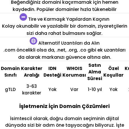
Beğendiğiniz domaini kaçırmamak için hemen
kaydedin. Popüler domainler hızla tükenebilir
Tire ve Karmaşık Yapılardan Kaçının
Kolay okunabilir ve yazılabilir bir domain, ziyaretçilerin
sizi daha rahat bulmasını sağlar.
Alternatif Uzantıları da Alın
.com öncelikli olsa da, .net, .org, .co gibi ek uzantıları
da alarak markanızı güvence altına alın.
Satın
Domain
Karakter
IDN
WHOIS
Özel
K
Alma
Sınıfı
Aralığı
Desteği
Koruması
Koşullar
Süresi
3-63
gTLD
Yok
Var
1-10 yıl
Yok
karakter
İşletmeniz İçin Domain Çözümleri
İsimtescil olarak, doğru domain seçiminin dijital
dünyada sizi bir adım öne taşıyacağını biliyoruz. İşte