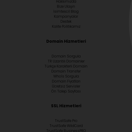
Hakkımızda
Bize Ulaşın
İsimtescil Blog
Kampanyalar
Destek
Kalite Politikamız
Domain Hizmetleri
Domain Sorgula
TR Uzantılı Domainler
Türkçe Karakterli Domain
Domain Transfer
Whoİs Sorgula
Domain Fiyatları
Ücretsiz Servisler
Ön Talep Sayfası
SSL Hizmetleri
TrustSafe Pro
TrustSafe WildCard
TrustSafe BusinessPRO