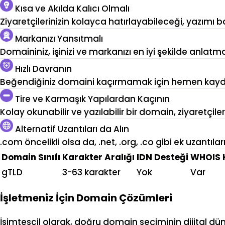
Kısa ve Akılda Kalıcı Olmalı
Ziyaretçilerinizin kolayca hatırlayabileceği, yazımı b
Markanızı Yansıtmalı
Domaininiz, işinizi ve markanızı en iyi şekilde anlatm
Hızlı Davranın
Beğendiğiniz domaini kaçırmamak için hemen kayded
Tire ve Karmaşık Yapılardan Kaçının
Kolay okunabilir ve yazılabilir bir domain, ziyaretçile
Alternatif Uzantıları da Alın
.com öncelikli olsa da, .net, .org, .co gibi ek uzantıl
Domain Sınıfı
Karakter Aralığı
IDN Desteği
WHOIS 
gTLD
3-63 karakter
Yok
Var
İşletmeniz İçin Domain Çözümleri
İsimtescil olarak, doğru domain seçiminin dijital d