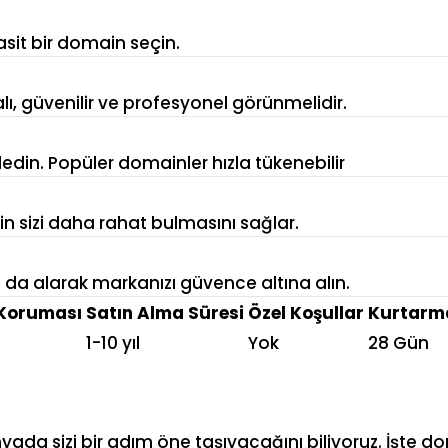
asit bir domain seçin.
alı, güvenilir ve profesyonel görünmelidir.
in. Popüler domainler hızla tükenebilir
rin sizi daha rahat bulmasını sağlar.
arı da alarak markanızı güvence altına alın.
Koruması
Satın Alma Süresi
Özel Koşullar
Kurtarma
1-10 yıl
Yok
28 Gün
ünyada sizi bir adım öne taşıyacağını biliyoruz. İşt