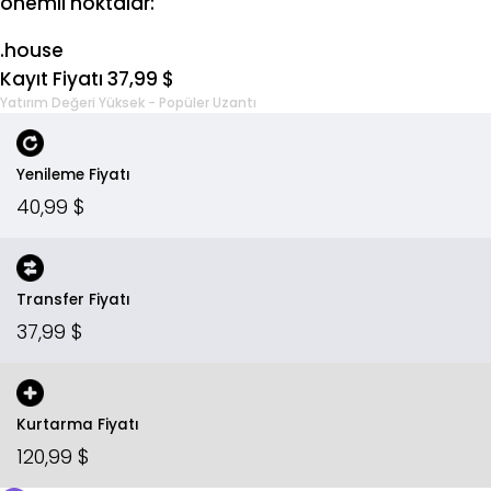
önemli noktalar:
.house
Kayıt Fiyatı 37,99 $
Yatırım Değeri Yüksek - Popüler Uzantı
Yenileme Fiyatı
40,99 $
Transfer Fiyatı
37,99 $
Kurtarma Fiyatı
120,99 $