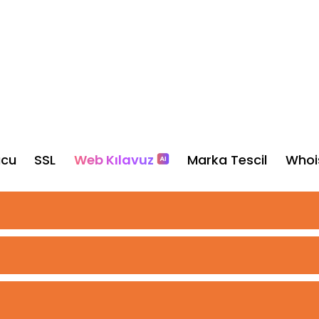
ucu
SSL
Web Kılavuz
Marka Tescil
Whoi