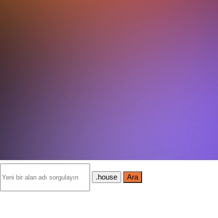
.house
Ara