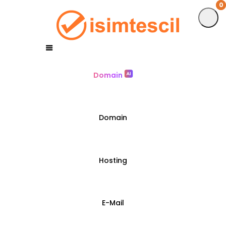
0
0
Domain
Domain
Hosting
E-Mail