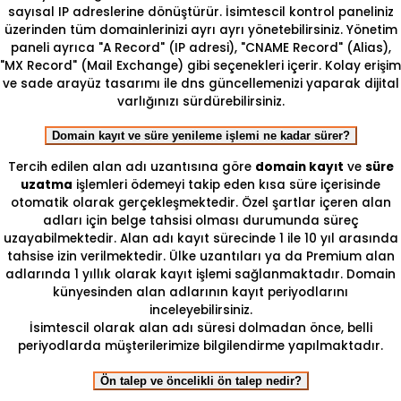
sayısal IP adreslerine dönüştürür. İsimtescil kontrol paneliniz
üzerinden tüm domainlerinizi ayrı ayrı yönetebilirsiniz. Yönetim
paneli ayrıca "A Record" (IP adresi), "CNAME Record" (Alias),
"MX Record" (Mail Exchange) gibi seçenekleri içerir. Kolay erişim
ve sade arayüz tasarımı ile dns güncellemenizi yaparak dijital
varlığınızı sürdürebilirsiniz.
Domain kayıt ve süre yenileme işlemi ne kadar sürer?
Tercih edilen alan adı uzantısına göre
domain kayıt
ve
süre
uzatma
işlemleri ödemeyi takip eden kısa süre içerisinde
otomatik olarak gerçekleşmektedir. Özel şartlar içeren alan
adları için belge tahsisi olması durumunda süreç
uzayabilmektedir. Alan adı kayıt sürecinde 1 ile 10 yıl arasında
tahsise izin verilmektedir. Ülke uzantıları ya da Premium alan
adlarında 1 yıllık olarak kayıt işlemi sağlanmaktadır. Domain
künyesinden alan adlarının kayıt periyodlarını
inceleyebilirsiniz.
İsimtescil olarak alan adı süresi dolmadan önce, belli
periyodlarda müşterilerimize bilgilendirme yapılmaktadır.
Ön talep ve öncelikli ön talep nedir?