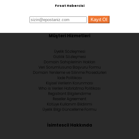
Fırsat Habercisi
Kayıt Ol
Müşteri Hizmetleri
Üyelik Sözleşmesi
Gizlilik Sözleşmesi
Domain Sahiplerinin Hakları
Veri Sorumlusuna Başvuru Formu
Domain Yenileme ve Silinme Prosedürleri
İade Politikası
Kişisel Verilerin Korunması
Who is Verileri Hatırlatma Politikası
Registrant Bilgilendirme
Reseller Agreement
Kötüye Kullanım Bildirimi
Üyelik Bilgi Güncelleme Formu
İsimtescil Hakkında