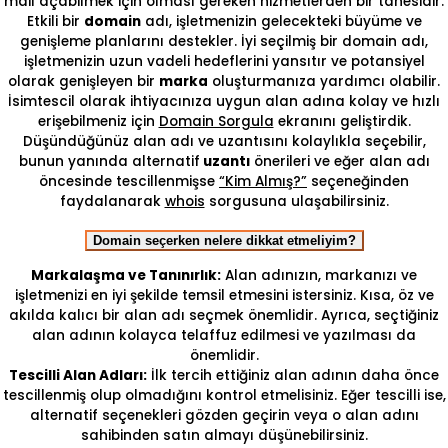
mail açabilmek için olması gereken hizmetlerden bir tanesidir.
Etkili bir
domain
adı, işletmenizin gelecekteki büyüme ve
genişleme planlarını destekler. İyi seçilmiş bir domain adı,
işletmenizin uzun vadeli hedeflerini yansıtır ve potansiyel
olarak genişleyen bir
marka
oluşturmanıza yardımcı olabilir.
İsimtescil olarak ihtiyacınıza uygun alan adına kolay ve hızlı
erişebilmeniz için
Domain Sorgula
ekranını geliştirdik.
Düşündüğünüz alan adı ve uzantısını kolaylıkla seçebilir,
bunun yanında alternatif
uzantı
önerileri ve eğer alan adı
öncesinde tescillenmişse
“Kim Almış?”
seçeneğinden
faydalanarak
whois
sorgusuna ulaşabilirsiniz.
Domain seçerken nelere dikkat etmeliyim?
Markalaşma ve Tanınırlık:
Alan adınızın, markanızı ve
işletmenizi en iyi şekilde temsil etmesini istersiniz. Kısa, öz ve
akılda kalıcı bir alan adı seçmek önemlidir. Ayrıca, seçtiğiniz
alan adının kolayca telaffuz edilmesi ve yazılması da
önemlidir.
Tescilli Alan Adları:
İlk tercih ettiğiniz alan adının daha önce
tescillenmiş olup olmadığını kontrol etmelisiniz. Eğer tescilli ise,
alternatif seçenekleri gözden geçirin veya o alan adını
sahibinden satın almayı düşünebilirsiniz.