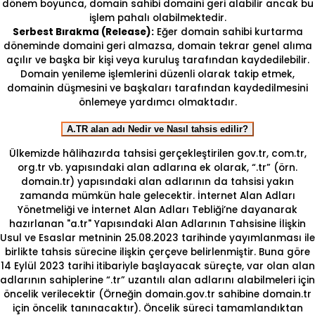
dönem boyunca, domain sahibi domaini geri alabilir ancak bu
işlem pahalı olabilmektedir.
Serbest Bırakma (Release):
Eğer domain sahibi kurtarma
döneminde domaini geri almazsa, domain tekrar genel alıma
açılır ve başka bir kişi veya kuruluş tarafından kaydedilebilir.
Domain yenileme işlemlerini düzenli olarak takip etmek,
domainin düşmesini ve başkaları tarafından kaydedilmesini
önlemeye yardımcı olmaktadır.
A.TR alan adı Nedir ve Nasıl tahsis edilir?
Ülkemizde hâlihazırda tahsisi gerçekleştirilen gov.tr, com.tr,
org.tr vb. yapısındaki alan adlarına ek olarak, “.tr” (örn.
domain.tr) yapısındaki alan adlarının da tahsisi yakın
zamanda mümkün hale gelecektir. İnternet Alan Adları
Yönetmeliği ve İnternet Alan Adları Tebliği’ne dayanarak
hazırlanan "a.tr" Yapısındaki Alan Adlarının Tahsisine İlişkin
Usul ve Esaslar metninin 25.08.2023 tarihinde yayımlanması ile
birlikte tahsis sürecine ilişkin çerçeve belirlenmiştir. Buna göre
14 Eylül 2023 tarihi itibariyle başlayacak süreçte, var olan alan
adlarının sahiplerine “.tr” uzantılı alan adlarını alabilmeleri için
öncelik verilecektir (Örneğin domain.gov.tr sahibine domain.tr
için öncelik tanınacaktır). Öncelik süreci tamamlandıktan