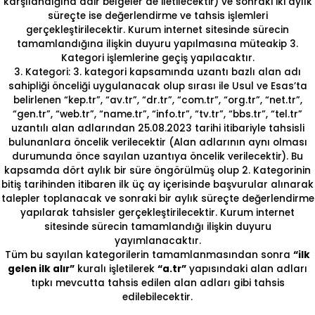
karşılandığına dair belgeler de iletilecektir) ve sonraki iki aylık
süreçte ise değerlendirme ve tahsis işlemleri
gerçekleştirilecektir. Kurum internet sitesinde sürecin
tamamlandığına ilişkin duyuru yapılmasına müteakip 3.
Kategori işlemlerine geçiş yapılacaktır.
3. Kategori: 3. kategori kapsamında uzantı bazlı alan adı
sahipliği önceliği uygulanacak olup sırası ile Usul ve Esas’ta
belirlenen “kep.tr”, “av.tr”, “dr.tr”, “com.tr”, “org.tr”, “net.tr”,
“gen.tr”, “web.tr”, “name.tr”, “info.tr”, “tv.tr”, “bbs.tr”, “tel.tr”
uzantılı alan adlarından 25.08.2023 tarihi itibariyle tahsisli
bulunanlara öncelik verilecektir (Alan adlarının aynı olması
durumunda önce sayılan uzantıya öncelik verilecektir). Bu
kapsamda dört aylık bir süre öngörülmüş olup 2. Kategorinin
bitiş tarihinden itibaren ilk üç ay içerisinde başvurular alınarak
talepler toplanacak ve sonraki bir aylık süreçte değerlendirme
yapılarak tahsisler gerçekleştirilecektir. Kurum internet
sitesinde sürecin tamamlandığı ilişkin duyuru
yayımlanacaktır.
Tüm bu sayılan kategorilerin tamamlanmasından sonra
“ilk
gelen ilk alır”
kuralı işletilerek
“a.tr”
yapısındaki alan adları
tıpkı mevcutta tahsis edilen alan adları gibi tahsis
edilebilecektir.