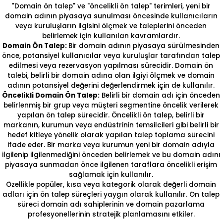
"Domain ön talep" ve "öncelikli ön talep" terimleri, yeni bir
domain adının piyasaya sunulması öncesinde kullanıcıların
veya kuruluşların ilgisini ölçmek ve taleplerini önceden
belirlemek için kullanılan kavramlardır.
Domain Ön Talep:
Bir domain adının piyasaya sürülmesinden
önce, potansiyel kullanıcılar veya kuruluşlar tarafından talep
edilmesi veya rezervasyon yapılması sürecidir. Domain ön
talebi, belirli bir domain adına olan ilgiyi ölçmek ve domain
adının potansiyel değerini değerlendirmek için de kullanılır.
Öncelikli Domain Ön Talep:
Belirli bir domain adı için önceden
belirlenmiş bir grup veya müşteri segmentine öncelik verilerek
yapılan ön talep sürecidir. Öncelikli ön talep, belirli bir
markanın, kurumun veya endüstrinin temsilcileri gibi belirli bir
hedef kitleye yönelik olarak yapılan talep toplama sürecini
ifade eder. Bir marka veya kurumun yeni bir domain adıyla
ilgilenip ilgilenmediğini önceden belirlemek ve bu domain adını
piyasaya sunmadan önce ilgilenen taraflara öncelikli erişim
sağlamak için kullanılır.
Özellikle popüler, kısa veya kategorik olarak değerli domain
adları için ön talep süreçleri yaygın olarak kullanılır. Ön talep
süreci domain adı sahiplerinin ve domain pazarlama
profesyonellerinin stratejik planlamasını etkiler.