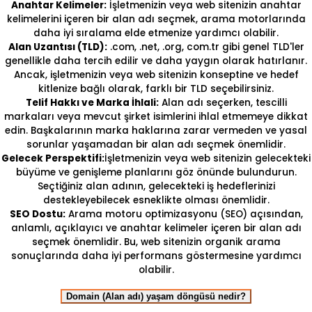
Anahtar Kelimeler:
İşletmenizin veya web sitenizin anahtar
kelimelerini içeren bir alan adı seçmek, arama motorlarında
daha iyi sıralama elde etmenize yardımcı olabilir.
Alan Uzantısı (TLD):
.com, .net, .org, com.tr gibi genel TLD'ler
genellikle daha tercih edilir ve daha yaygın olarak hatırlanır.
Ancak, işletmenizin veya web sitenizin konseptine ve hedef
kitlenize bağlı olarak, farklı bir TLD seçebilirsiniz.
Telif Hakkı ve Marka İhlali:
Alan adı seçerken, tescilli
markaları veya mevcut şirket isimlerini ihlal etmemeye dikkat
edin. Başkalarının marka haklarına zarar vermeden ve yasal
sorunlar yaşamadan bir alan adı seçmek önemlidir.
Gelecek Perspektifi:
İşletmenizin veya web sitenizin gelecekteki
büyüme ve genişleme planlarını göz önünde bulundurun.
Seçtiğiniz alan adının, gelecekteki iş hedeflerinizi
destekleyebilecek esneklikte olması önemlidir.
SEO Dostu:
Arama motoru optimizasyonu (SEO) açısından,
anlamlı, açıklayıcı ve anahtar kelimeler içeren bir alan adı
seçmek önemlidir. Bu, web sitenizin organik arama
sonuçlarında daha iyi performans göstermesine yardımcı
olabilir.
Domain (Alan adı) yaşam döngüsü nedir?