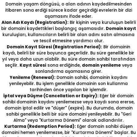
Domain yaşam döngüsü, o alan adının kaydedilmesinden
itibaren sona erdiği sürece kadar geçirdiği evrelerin bir dizi
aşamasını ifade eder.
Alan Adı Kaydı (Registration):
Bir kişinin veya kuruluşun belirli
bir domaini kaydettikleri başlangıç aşamasıdır.
Domain kayıt
kuruluşları, kullanıcıların belirli bir alan adını satın almasına
ve tescil etmesine yardımcı olur.
Domain Kayıt Süresi (Registration Period):
Bir domainin
kaydı, belirli bir süre boyunca geçerlidir. Bu süre genellikle bir
yıl veya daha uzun olabilir. Bu süre domain sahibi tarafından
seçilir.
Kayıt süresi
sona erdiğinde,
domain yenileme
veya
sonlandırma aşamasına girer.
Yenileme (Renewal):
Domain sahibi, domainin kaydını
yenileyebilir. Bu işlem genellikle domainin son kullanma
tarihinden önce yapılan bir işlemdir.
İptal veya Düşme (Cancellation or Expiry):
Eğer bir domain
sahibi domainin kaydını yenilemezse veya kaydı sona ererse,
domain iptal edilir ve "düşer" (expire). Bu durumda, domain
sahibi genellikle belli bir süre domaini yenileyebilir. Bu "Geri
Alma" veya "Kurtarma Dönemi" olarak adlandırılır.
Kurtarma (Redemption Period):
Eğer domain sahibi düşen
domaini hemen yenilemezse, bir "Kurtarma Dönemi" başlar. Bu