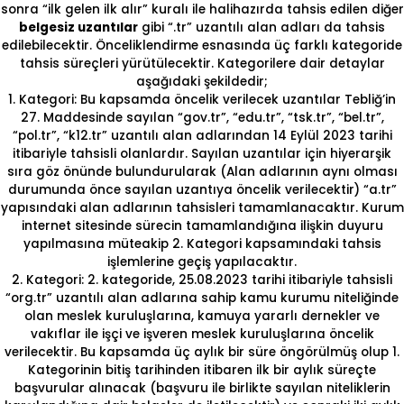
sonra “ilk gelen ilk alır” kuralı ile halihazırda tahsis edilen diğer
belgesiz uzantılar
gibi “.tr” uzantılı alan adları da tahsis
edilebilecektir. Önceliklendirme esnasında üç farklı kategoride
tahsis süreçleri yürütülecektir. Kategorilere dair detaylar
aşağıdaki şekildedir;
1. Kategori: Bu kapsamda öncelik verilecek uzantılar Tebliğ’in
27. Maddesinde sayılan “gov.tr”, “edu.tr”, “tsk.tr”, “bel.tr”,
“pol.tr”, “k12.tr” uzantılı alan adlarından 14 Eylül 2023 tarihi
itibariyle tahsisli olanlardır. Sayılan uzantılar için hiyerarşik
sıra göz önünde bulundurularak (Alan adlarının aynı olması
durumunda önce sayılan uzantıya öncelik verilecektir) “a.tr”
yapısındaki alan adlarının tahsisleri tamamlanacaktır. Kurum
internet sitesinde sürecin tamamlandığına ilişkin duyuru
yapılmasına müteakip 2. Kategori kapsamındaki tahsis
işlemlerine geçiş yapılacaktır.
2. Kategori: 2. kategoride, 25.08.2023 tarihi itibariyle tahsisli
“org.tr” uzantılı alan adlarına sahip kamu kurumu niteliğinde
olan meslek kuruluşlarına, kamuya yararlı dernekler ve
vakıflar ile işçi ve işveren meslek kuruluşlarına öncelik
verilecektir. Bu kapsamda üç aylık bir süre öngörülmüş olup 1.
Kategorinin bitiş tarihinden itibaren ilk bir aylık süreçte
başvurular alınacak (başvuru ile birlikte sayılan niteliklerin