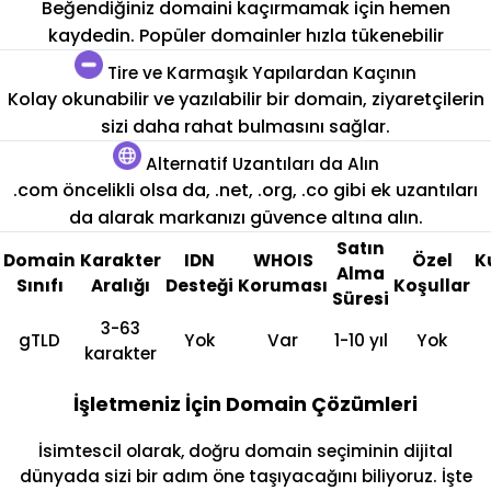
Beğendiğiniz domaini kaçırmamak için hemen
kaydedin. Popüler domainler hızla tükenebilir
Tire ve Karmaşık Yapılardan Kaçının
Kolay okunabilir ve yazılabilir bir domain, ziyaretçilerin
sizi daha rahat bulmasını sağlar.
Alternatif Uzantıları da Alın
.com öncelikli olsa da, .net, .org, .co gibi ek uzantıları
da alarak markanızı güvence altına alın.
Satın
Domain
Karakter
IDN
WHOIS
Özel
K
Alma
Sınıfı
Aralığı
Desteği
Koruması
Koşullar
Süresi
3-63
gTLD
Yok
Var
1-10 yıl
Yok
karakter
İşletmeniz İçin Domain Çözümleri
İsimtescil olarak, doğru domain seçiminin dijital
dünyada sizi bir adım öne taşıyacağını biliyoruz. İşte