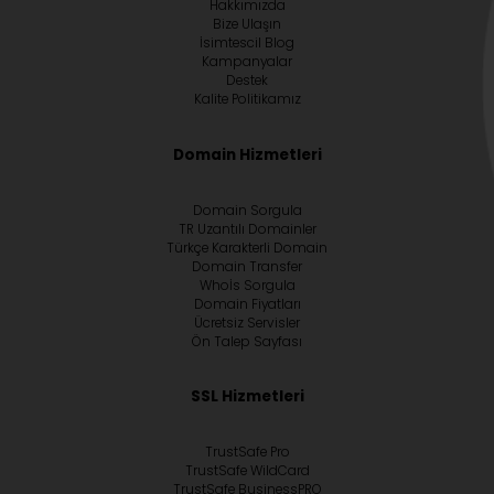
Hakkımızda
Bize Ulaşın
İsimtescil Blog
Kampanyalar
Destek
Kalite Politikamız
Domain Hizmetleri
Domain Sorgula
TR Uzantılı Domainler
Türkçe Karakterli Domain
Domain Transfer
Whoİs Sorgula
Domain Fiyatları
Ücretsiz Servisler
Ön Talep Sayfası
SSL Hizmetleri
TrustSafe Pro
TrustSafe WildCard
TrustSafe BusinessPRO