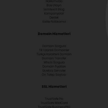
Hakkımızda
Bize Ulaşın
İsimtescil Blog
Kampanyalar
Destek
Kalite Politikamız
Domain Hizmetleri
Domain Sorgula
TR Uzantılı Domainler
Türkçe Karakterli Domain
Domain Transfer
Whoİs Sorgula
Domain Fiyatları
Ücretsiz Servisler
Ön Talep Sayfası
SSL Hizmetleri
TrustSafe Pro
TrustSafe WildCard
TrustSafe BusinessPRO