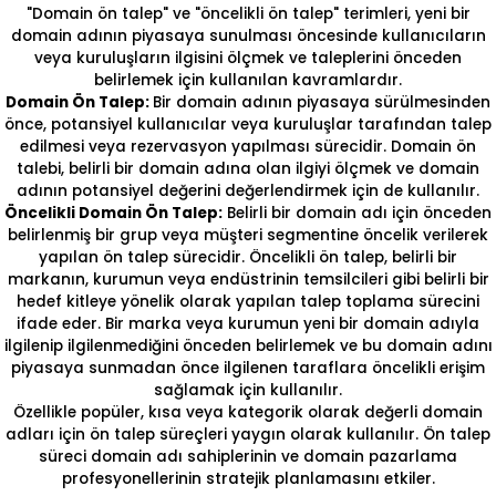
"Domain ön talep" ve "öncelikli ön talep" terimleri, yeni bir
domain adının piyasaya sunulması öncesinde kullanıcıların
veya kuruluşların ilgisini ölçmek ve taleplerini önceden
belirlemek için kullanılan kavramlardır.
Domain Ön Talep:
Bir domain adının piyasaya sürülmesinden
önce, potansiyel kullanıcılar veya kuruluşlar tarafından talep
edilmesi veya rezervasyon yapılması sürecidir. Domain ön
talebi, belirli bir domain adına olan ilgiyi ölçmek ve domain
adının potansiyel değerini değerlendirmek için de kullanılır.
Öncelikli Domain Ön Talep:
Belirli bir domain adı için önceden
belirlenmiş bir grup veya müşteri segmentine öncelik verilerek
yapılan ön talep sürecidir. Öncelikli ön talep, belirli bir
markanın, kurumun veya endüstrinin temsilcileri gibi belirli bir
hedef kitleye yönelik olarak yapılan talep toplama sürecini
ifade eder. Bir marka veya kurumun yeni bir domain adıyla
ilgilenip ilgilenmediğini önceden belirlemek ve bu domain adını
piyasaya sunmadan önce ilgilenen taraflara öncelikli erişim
sağlamak için kullanılır.
Özellikle popüler, kısa veya kategorik olarak değerli domain
adları için ön talep süreçleri yaygın olarak kullanılır. Ön talep
süreci domain adı sahiplerinin ve domain pazarlama
profesyonellerinin stratejik planlamasını etkiler.