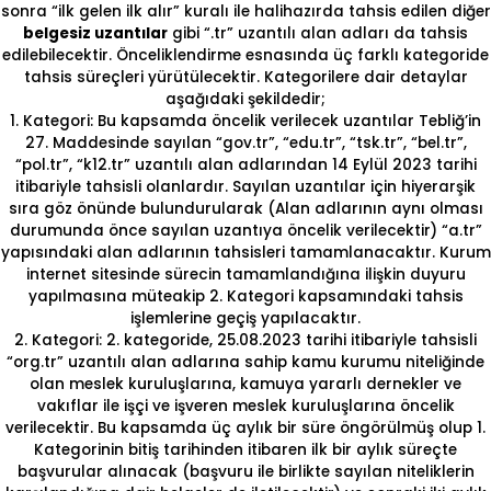
sonra “ilk gelen ilk alır” kuralı ile halihazırda tahsis edilen diğer
belgesiz uzantılar
gibi “.tr” uzantılı alan adları da tahsis
edilebilecektir. Önceliklendirme esnasında üç farklı kategoride
tahsis süreçleri yürütülecektir. Kategorilere dair detaylar
aşağıdaki şekildedir;
1. Kategori: Bu kapsamda öncelik verilecek uzantılar Tebliğ’in
27. Maddesinde sayılan “gov.tr”, “edu.tr”, “tsk.tr”, “bel.tr”,
“pol.tr”, “k12.tr” uzantılı alan adlarından 14 Eylül 2023 tarihi
itibariyle tahsisli olanlardır. Sayılan uzantılar için hiyerarşik
sıra göz önünde bulundurularak (Alan adlarının aynı olması
durumunda önce sayılan uzantıya öncelik verilecektir) “a.tr”
yapısındaki alan adlarının tahsisleri tamamlanacaktır. Kurum
internet sitesinde sürecin tamamlandığına ilişkin duyuru
yapılmasına müteakip 2. Kategori kapsamındaki tahsis
işlemlerine geçiş yapılacaktır.
2. Kategori: 2. kategoride, 25.08.2023 tarihi itibariyle tahsisli
“org.tr” uzantılı alan adlarına sahip kamu kurumu niteliğinde
olan meslek kuruluşlarına, kamuya yararlı dernekler ve
vakıflar ile işçi ve işveren meslek kuruluşlarına öncelik
verilecektir. Bu kapsamda üç aylık bir süre öngörülmüş olup 1.
Kategorinin bitiş tarihinden itibaren ilk bir aylık süreçte
başvurular alınacak (başvuru ile birlikte sayılan niteliklerin