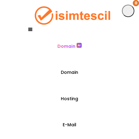
0
0
Domain
Domain
Hosting
E-Mail