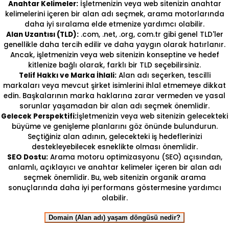
Anahtar Kelimeler:
İşletmenizin veya web sitenizin anahtar
kelimelerini içeren bir alan adı seçmek, arama motorlarında
daha iyi sıralama elde etmenize yardımcı olabilir.
Alan Uzantısı (TLD):
.com, .net, .org, com.tr gibi genel TLD'ler
genellikle daha tercih edilir ve daha yaygın olarak hatırlanır.
Ancak, işletmenizin veya web sitenizin konseptine ve hedef
kitlenize bağlı olarak, farklı bir TLD seçebilirsiniz.
Telif Hakkı ve Marka İhlali:
Alan adı seçerken, tescilli
markaları veya mevcut şirket isimlerini ihlal etmemeye dikkat
edin. Başkalarının marka haklarına zarar vermeden ve yasal
sorunlar yaşamadan bir alan adı seçmek önemlidir.
Gelecek Perspektifi:
İşletmenizin veya web sitenizin gelecekteki
büyüme ve genişleme planlarını göz önünde bulundurun.
Seçtiğiniz alan adının, gelecekteki iş hedeflerinizi
destekleyebilecek esneklikte olması önemlidir.
SEO Dostu:
Arama motoru optimizasyonu (SEO) açısından,
anlamlı, açıklayıcı ve anahtar kelimeler içeren bir alan adı
seçmek önemlidir. Bu, web sitenizin organik arama
sonuçlarında daha iyi performans göstermesine yardımcı
olabilir.
Domain (Alan adı) yaşam döngüsü nedir?