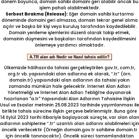
dönem boyunca, domain sahibi domaini geri alabilir ancak bu
işlem pahalı olabilmektedir.
Serbest Bırakma (Release):
Eğer domain sahibi kurtarma
döneminde domaini geri almazsa, domain tekrar genel alıma
açılır ve başka bir kişi veya kuruluş tarafından kaydedilebilir.
Domain yenileme işlemlerini düzenli olarak takip etmek,
domainin düşmesini ve başkaları tarafından kaydedilmesini
önlemeye yardımcı olmaktadır.
A.TR alan adı Nedir ve Nasıl tahsis edilir?
Ülkemizde hâlihazırda tahsisi gerçekleştirilen gov.tr, com.tr,
org.tr vb. yapısındaki alan adlarına ek olarak, “.tr” (örn.
domain.tr) yapısındaki alan adlarının da tahsisi yakın
zamanda mümkün hale gelecektir. İnternet Alan Adları
Yönetmeliği ve İnternet Alan Adları Tebliği’ne dayanarak
hazırlanan "a.tr" Yapısındaki Alan Adlarının Tahsisine İlişkin
Usul ve Esaslar metninin 25.08.2023 tarihinde yayımlanması ile
birlikte tahsis sürecine ilişkin çerçeve belirlenmiştir. Buna göre
14 Eylül 2023 tarihi itibariyle başlayacak süreçte, var olan alan
adlarının sahiplerine “.tr” uzantılı alan adlarını alabilmeleri için
öncelik verilecektir (Örneğin domain.gov.tr sahibine domain.tr
için öncelik tanınacaktır). Öncelik süreci tamamlandıktan