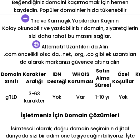
Beğendiğiniz domaini kaçırmamak için hemen
kaydedin. Popüler domainler hızla tükenebilir
Tire ve Karmaşık Yapılardan Kaçının
Kolay okunabilir ve yazılabilir bir domain, ziyaretçilerin
sizi daha rahat bulmasını sağlar.
Alternatif Uzantıları da Alın
.com öncelikli olsa da, .net, .org, .co gibi ek uzantıları
da alarak markanızı güvence altına alın.
Satın
Domain
Karakter
IDN
WHOIS
Özel
K
Alma
Sınıfı
Aralığı
Desteği
Koruması
Koşullar
Süresi
3-63
gTLD
Yok
Var
1-10 yıl
Yok
karakter
İşletmeniz İçin Domain Çözümleri
İsimtescil olarak, doğru domain seçiminin dijital
dünyada sizi bir adım öne taşıyacağını biliyoruz. İşte