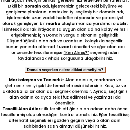
mail açabilmek için olması gereken hizmetlerden bir tanesidir.
Etkili bir
domain
adı, işletmenizin gelecekteki büyüme ve
genişleme planlarını destekler. İyi seçilmiş bir domain adı,
işletmenizin uzun vadeli hedeflerini yansıtır ve potansiyel
olarak genişleyen bir
marka
oluşturmanıza yardımcı olabilir.
İsimtescil olarak ihtiyacınıza uygun alan adına kolay ve hızlı
erişebilmeniz için
Domain Sorgula
ekranını geliştirdik.
Düşündüğünüz alan adı ve uzantısını kolaylıkla seçebilir,
bunun yanında alternatif
uzantı
önerileri ve eğer alan adı
öncesinde tescillenmişse
“Kim Almış?”
seçeneğinden
faydalanarak
whois
sorgusuna ulaşabilirsiniz.
Domain seçerken nelere dikkat etmeliyim?
Markalaşma ve Tanınırlık:
Alan adınızın, markanızı ve
işletmenizi en iyi şekilde temsil etmesini istersiniz. Kısa, öz ve
akılda kalıcı bir alan adı seçmek önemlidir. Ayrıca, seçtiğiniz
alan adının kolayca telaffuz edilmesi ve yazılması da
önemlidir.
Tescilli Alan Adları:
İlk tercih ettiğiniz alan adının daha önce
tescillenmiş olup olmadığını kontrol etmelisiniz. Eğer tescilli ise,
alternatif seçenekleri gözden geçirin veya o alan adını
sahibinden satın almayı düşünebilirsiniz.