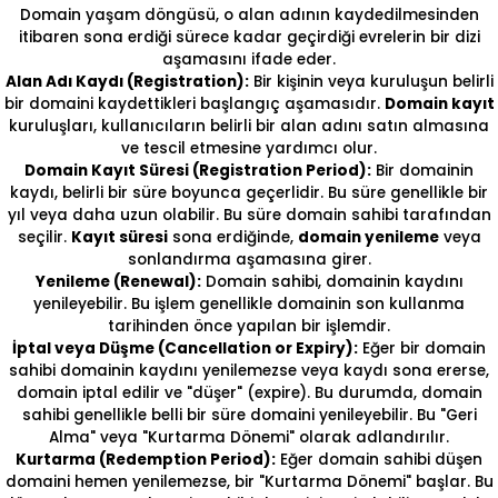
Domain yaşam döngüsü, o alan adının kaydedilmesinden
itibaren sona erdiği sürece kadar geçirdiği evrelerin bir dizi
aşamasını ifade eder.
Alan Adı Kaydı (Registration):
Bir kişinin veya kuruluşun belirli
bir domaini kaydettikleri başlangıç aşamasıdır.
Domain kayıt
kuruluşları, kullanıcıların belirli bir alan adını satın almasına
ve tescil etmesine yardımcı olur.
Domain Kayıt Süresi (Registration Period):
Bir domainin
kaydı, belirli bir süre boyunca geçerlidir. Bu süre genellikle bir
yıl veya daha uzun olabilir. Bu süre domain sahibi tarafından
seçilir.
Kayıt süresi
sona erdiğinde,
domain yenileme
veya
sonlandırma aşamasına girer.
Yenileme (Renewal):
Domain sahibi, domainin kaydını
yenileyebilir. Bu işlem genellikle domainin son kullanma
tarihinden önce yapılan bir işlemdir.
İptal veya Düşme (Cancellation or Expiry):
Eğer bir domain
sahibi domainin kaydını yenilemezse veya kaydı sona ererse,
domain iptal edilir ve "düşer" (expire). Bu durumda, domain
sahibi genellikle belli bir süre domaini yenileyebilir. Bu "Geri
Alma" veya "Kurtarma Dönemi" olarak adlandırılır.
Kurtarma (Redemption Period):
Eğer domain sahibi düşen
domaini hemen yenilemezse, bir "Kurtarma Dönemi" başlar. Bu