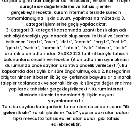
karşılandığına dair belgeler de iletilecektir) ve sonraki iki aylık
süreçte ise değerlendirme ve tahsis işlemleri
gerçekleştirilecektir. Kurum internet sitesinde sürecin
tamamlandığına ilişkin duyuru yapılmasına müteakip 3.
Kategori işlemlerine geçiş yapılacaktır.
3. Kategori: 3. kategori kapsamında uzantı bazlı alan adı
sahipliği önceliği uygulanacak olup sırası ile Usul ve Esas’ta
belirlenen “kep.tr”, “av.tr”, “dr.tr”, “com.tr”, “org.tr”, “net.tr”,
“gen.tr”, “web.tr”, “name.tr”, “info.tr”, “tv.tr”, “bbs.tr”, “tel.tr”
uzantılı alan adlarından 25.08.2023 tarihi itibariyle tahsisli
bulunanlara öncelik verilecektir (Alan adlarının aynı olması
durumunda önce sayılan uzantıya öncelik verilecektir). Bu
kapsamda dört aylık bir süre öngörülmüş olup 2. Kategorinin
bitiş tarihinden itibaren ilk üç ay içerisinde başvurular alınarak
talepler toplanacak ve sonraki bir aylık süreçte değerlendirme
yapılarak tahsisler gerçekleştirilecektir. Kurum internet
sitesinde sürecin tamamlandığı ilişkin duyuru
yayımlanacaktır.
Tüm bu sayılan kategorilerin tamamlanmasından sonra
“ilk
gelen ilk alır”
kuralı işletilerek
“a.tr”
yapısındaki alan adları
tıpkı mevcutta tahsis edilen alan adları gibi tahsis
edilebilecektir.