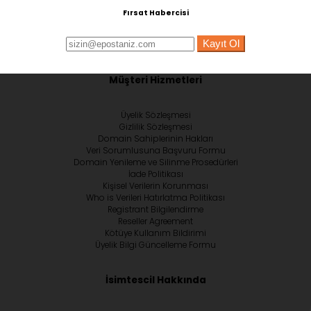
Fırsat Habercisi
Kayıt Ol
Müşteri Hizmetleri
Üyelik Sözleşmesi
Gizlilik Sözleşmesi
Domain Sahiplerinin Hakları
Veri Sorumlusuna Başvuru Formu
Domain Yenileme ve Silinme Prosedürleri
İade Politikası
Kişisel Verilerin Korunması
Who is Verileri Hatırlatma Politikası
Registrant Bilgilendirme
Reseller Agreement
Kötüye Kullanım Bildirimi
Üyelik Bilgi Güncelleme Formu
İsimtescil Hakkında