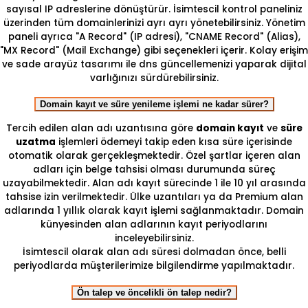
sayısal IP adreslerine dönüştürür. İsimtescil kontrol paneliniz
üzerinden tüm domainlerinizi ayrı ayrı yönetebilirsiniz. Yönetim
paneli ayrıca "A Record" (IP adresi), "CNAME Record" (Alias),
"MX Record" (Mail Exchange) gibi seçenekleri içerir. Kolay erişim
ve sade arayüz tasarımı ile dns güncellemenizi yaparak dijital
varlığınızı sürdürebilirsiniz.
Domain kayıt ve süre yenileme işlemi ne kadar sürer?
Tercih edilen alan adı uzantısına göre
domain kayıt
ve
süre
uzatma
işlemleri ödemeyi takip eden kısa süre içerisinde
otomatik olarak gerçekleşmektedir. Özel şartlar içeren alan
adları için belge tahsisi olması durumunda süreç
uzayabilmektedir. Alan adı kayıt sürecinde 1 ile 10 yıl arasında
tahsise izin verilmektedir. Ülke uzantıları ya da Premium alan
adlarında 1 yıllık olarak kayıt işlemi sağlanmaktadır. Domain
künyesinden alan adlarının kayıt periyodlarını
inceleyebilirsiniz.
İsimtescil olarak alan adı süresi dolmadan önce, belli
periyodlarda müşterilerimize bilgilendirme yapılmaktadır.
Ön talep ve öncelikli ön talep nedir?