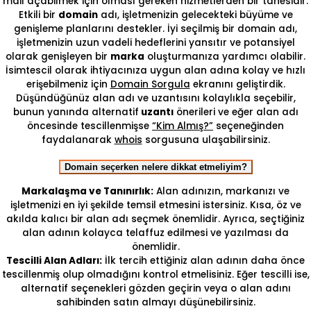
mail açabilmek için olması gereken hizmetlerden bir tanesidir.
Etkili bir
domain
adı, işletmenizin gelecekteki büyüme ve
genişleme planlarını destekler. İyi seçilmiş bir domain adı,
işletmenizin uzun vadeli hedeflerini yansıtır ve potansiyel
olarak genişleyen bir
marka
oluşturmanıza yardımcı olabilir.
İsimtescil olarak ihtiyacınıza uygun alan adına kolay ve hızlı
erişebilmeniz için
Domain Sorgula
ekranını geliştirdik.
Düşündüğünüz alan adı ve uzantısını kolaylıkla seçebilir,
bunun yanında alternatif
uzantı
önerileri ve eğer alan adı
öncesinde tescillenmişse
“Kim Almış?”
seçeneğinden
faydalanarak
whois
sorgusuna ulaşabilirsiniz.
Domain seçerken nelere dikkat etmeliyim?
Markalaşma ve Tanınırlık:
Alan adınızın, markanızı ve
işletmenizi en iyi şekilde temsil etmesini istersiniz. Kısa, öz ve
akılda kalıcı bir alan adı seçmek önemlidir. Ayrıca, seçtiğiniz
alan adının kolayca telaffuz edilmesi ve yazılması da
önemlidir.
Tescilli Alan Adları:
İlk tercih ettiğiniz alan adının daha önce
tescillenmiş olup olmadığını kontrol etmelisiniz. Eğer tescilli ise,
alternatif seçenekleri gözden geçirin veya o alan adını
sahibinden satın almayı düşünebilirsiniz.