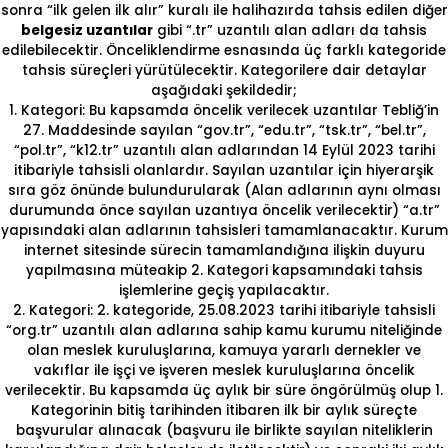
sonra “ilk gelen ilk alır” kuralı ile halihazırda tahsis edilen diğer
belgesiz uzantılar
gibi “.tr” uzantılı alan adları da tahsis
edilebilecektir. Önceliklendirme esnasında üç farklı kategoride
tahsis süreçleri yürütülecektir. Kategorilere dair detaylar
aşağıdaki şekildedir;
1. Kategori: Bu kapsamda öncelik verilecek uzantılar Tebliğ’in
27. Maddesinde sayılan “gov.tr”, “edu.tr”, “tsk.tr”, “bel.tr”,
“pol.tr”, “k12.tr” uzantılı alan adlarından 14 Eylül 2023 tarihi
itibariyle tahsisli olanlardır. Sayılan uzantılar için hiyerarşik
sıra göz önünde bulundurularak (Alan adlarının aynı olması
durumunda önce sayılan uzantıya öncelik verilecektir) “a.tr”
yapısındaki alan adlarının tahsisleri tamamlanacaktır. Kurum
internet sitesinde sürecin tamamlandığına ilişkin duyuru
yapılmasına müteakip 2. Kategori kapsamındaki tahsis
işlemlerine geçiş yapılacaktır.
2. Kategori: 2. kategoride, 25.08.2023 tarihi itibariyle tahsisli
“org.tr” uzantılı alan adlarına sahip kamu kurumu niteliğinde
olan meslek kuruluşlarına, kamuya yararlı dernekler ve
vakıflar ile işçi ve işveren meslek kuruluşlarına öncelik
verilecektir. Bu kapsamda üç aylık bir süre öngörülmüş olup 1.
Kategorinin bitiş tarihinden itibaren ilk bir aylık süreçte
başvurular alınacak (başvuru ile birlikte sayılan niteliklerin