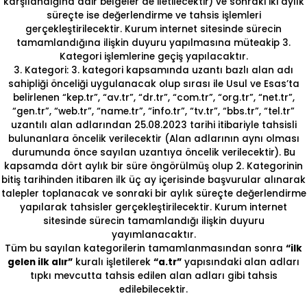
karşılandığına dair belgeler de iletilecektir) ve sonraki iki aylık
süreçte ise değerlendirme ve tahsis işlemleri
gerçekleştirilecektir. Kurum internet sitesinde sürecin
tamamlandığına ilişkin duyuru yapılmasına müteakip 3.
Kategori işlemlerine geçiş yapılacaktır.
3. Kategori: 3. kategori kapsamında uzantı bazlı alan adı
sahipliği önceliği uygulanacak olup sırası ile Usul ve Esas’ta
belirlenen “kep.tr”, “av.tr”, “dr.tr”, “com.tr”, “org.tr”, “net.tr”,
“gen.tr”, “web.tr”, “name.tr”, “info.tr”, “tv.tr”, “bbs.tr”, “tel.tr”
uzantılı alan adlarından 25.08.2023 tarihi itibariyle tahsisli
bulunanlara öncelik verilecektir (Alan adlarının aynı olması
durumunda önce sayılan uzantıya öncelik verilecektir). Bu
kapsamda dört aylık bir süre öngörülmüş olup 2. Kategorinin
bitiş tarihinden itibaren ilk üç ay içerisinde başvurular alınarak
talepler toplanacak ve sonraki bir aylık süreçte değerlendirme
yapılarak tahsisler gerçekleştirilecektir. Kurum internet
sitesinde sürecin tamamlandığı ilişkin duyuru
yayımlanacaktır.
Tüm bu sayılan kategorilerin tamamlanmasından sonra
“ilk
gelen ilk alır”
kuralı işletilerek
“a.tr”
yapısındaki alan adları
tıpkı mevcutta tahsis edilen alan adları gibi tahsis
edilebilecektir.