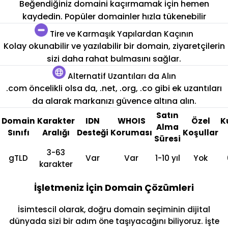
Beğendiğiniz domaini kaçırmamak için hemen
kaydedin. Popüler domainler hızla tükenebilir
Tire ve Karmaşık Yapılardan Kaçının
Kolay okunabilir ve yazılabilir bir domain, ziyaretçilerin
sizi daha rahat bulmasını sağlar.
Alternatif Uzantıları da Alın
.com öncelikli olsa da, .net, .org, .co gibi ek uzantıları
da alarak markanızı güvence altına alın.
Satın
Domain
Karakter
IDN
WHOIS
Özel
K
Alma
Sınıfı
Aralığı
Desteği
Koruması
Koşullar
Süresi
3-63
gTLD
Var
Var
1-10 yıl
Yok
karakter
İşletmeniz İçin Domain Çözümleri
İsimtescil olarak, doğru domain seçiminin dijital
dünyada sizi bir adım öne taşıyacağını biliyoruz. İşte