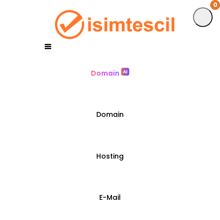
0
0
Domain
Domain
Hosting
E-Mail