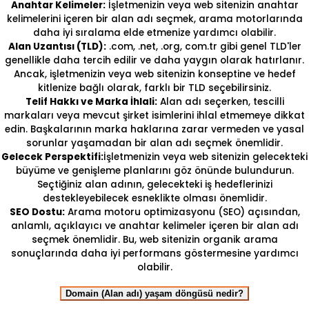
Anahtar Kelimeler:
İşletmenizin veya web sitenizin anahtar
kelimelerini içeren bir alan adı seçmek, arama motorlarında
daha iyi sıralama elde etmenize yardımcı olabilir.
Alan Uzantısı (TLD):
.com, .net, .org, com.tr gibi genel TLD'ler
genellikle daha tercih edilir ve daha yaygın olarak hatırlanır.
Ancak, işletmenizin veya web sitenizin konseptine ve hedef
kitlenize bağlı olarak, farklı bir TLD seçebilirsiniz.
Telif Hakkı ve Marka İhlali:
Alan adı seçerken, tescilli
markaları veya mevcut şirket isimlerini ihlal etmemeye dikkat
edin. Başkalarının marka haklarına zarar vermeden ve yasal
sorunlar yaşamadan bir alan adı seçmek önemlidir.
Gelecek Perspektifi:
İşletmenizin veya web sitenizin gelecekteki
büyüme ve genişleme planlarını göz önünde bulundurun.
Seçtiğiniz alan adının, gelecekteki iş hedeflerinizi
destekleyebilecek esneklikte olması önemlidir.
SEO Dostu:
Arama motoru optimizasyonu (SEO) açısından,
anlamlı, açıklayıcı ve anahtar kelimeler içeren bir alan adı
seçmek önemlidir. Bu, web sitenizin organik arama
sonuçlarında daha iyi performans göstermesine yardımcı
olabilir.
Domain (Alan adı) yaşam döngüsü nedir?