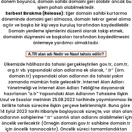
dönem boyunca, domain sahibi domaini geri alabilir ancak bu
işlem pahalı olabilmektedir.
Serbest Bırakma (Release):
Eğer domain sahibi kurtarma
döneminde domaini geri almazsa, domain tekrar genel alıma
açılır ve başka bir kişi veya kuruluş tarafından kaydedilebilir.
Domain yenileme işlemlerini düzenli olarak takip etmek,
domainin düşmesini ve başkaları tarafından kaydedilmesini
önlemeye yardımcı olmaktadır.
A.TR alan adı Nedir ve Nasıl tahsis edilir?
Ülkemizde hâlihazırda tahsisi gerçekleştirilen gov.tr, com.tr,
org.tr vb. yapısındaki alan adlarına ek olarak, “.tr” (örn.
domain.tr) yapısındaki alan adlarının da tahsisi yakın
zamanda mümkün hale gelecektir. İnternet Alan Adları
Yönetmeliği ve İnternet Alan Adları Tebliği’ne dayanarak
hazırlanan "a.tr" Yapısındaki Alan Adlarının Tahsisine İlişkin
Usul ve Esaslar metninin 25.08.2023 tarihinde yayımlanması ile
birlikte tahsis sürecine ilişkin çerçeve belirlenmiştir. Buna göre
14 Eylül 2023 tarihi itibariyle başlayacak süreçte, var olan alan
adlarının sahiplerine “.tr” uzantılı alan adlarını alabilmeleri için
öncelik verilecektir (Örneğin domain.gov.tr sahibine domain.tr
için öncelik tanınacaktır). Öncelik süreci tamamlandıktan