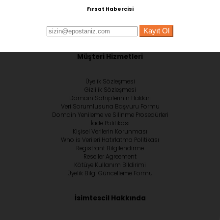
Fırsat Habercisi
Kayıt Ol
Müşteri Hizmetleri
Üyelik Sözleşmesi
Gizlilik Sözleşmesi
Domain Sahiplerinin Hakları
Veri Sorumlusuna Başvuru Formu
Domain Yenileme ve Silinme Prosedürleri
İade Politikası
Kişisel Verilerin Korunması
Who is Verileri Hatırlatma Politikası
Registrant Bilgilendirme
Reseller Agreement
Kötüye Kullanım Bildirimi
Üyelik Bilgi Güncelleme Formu
İsimtescil Hakkında