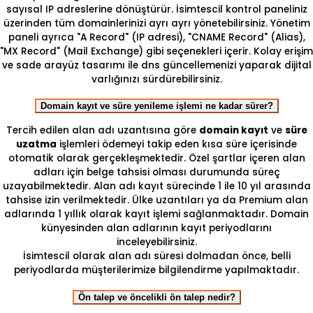
sayısal IP adreslerine dönüştürür. İsimtescil kontrol paneliniz
üzerinden tüm domainlerinizi ayrı ayrı yönetebilirsiniz. Yönetim
paneli ayrıca "A Record" (IP adresi), "CNAME Record" (Alias),
"MX Record" (Mail Exchange) gibi seçenekleri içerir. Kolay erişim
ve sade arayüz tasarımı ile dns güncellemenizi yaparak dijital
varlığınızı sürdürebilirsiniz.
Domain kayıt ve süre yenileme işlemi ne kadar sürer?
Tercih edilen alan adı uzantısına göre
domain kayıt
ve
süre
uzatma
işlemleri ödemeyi takip eden kısa süre içerisinde
otomatik olarak gerçekleşmektedir. Özel şartlar içeren alan
adları için belge tahsisi olması durumunda süreç
uzayabilmektedir. Alan adı kayıt sürecinde 1 ile 10 yıl arasında
tahsise izin verilmektedir. Ülke uzantıları ya da Premium alan
adlarında 1 yıllık olarak kayıt işlemi sağlanmaktadır. Domain
künyesinden alan adlarının kayıt periyodlarını
inceleyebilirsiniz.
İsimtescil olarak alan adı süresi dolmadan önce, belli
periyodlarda müşterilerimize bilgilendirme yapılmaktadır.
Ön talep ve öncelikli ön talep nedir?