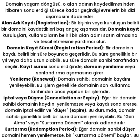
Domain yaşam döngüsü, o alan adının kaydedilmesinden
itibaren sona erdiği sürece kadar geçirdiği evrelerin bir dizi
aşamasını ifade eder.
Alan Adı Kaydı (Registration):
Bir kişinin veya kuruluşun belirli
bir domaini kaydettikleri başlangıç aşamasıdır.
Domain kayıt
kuruluşları, kullanıcıların belirli bir alan adını satın almasına
ve tescil etmesine yardımcı olur.
Domain Kayıt Süresi (Registration Period):
Bir domainin
kaydı, belirli bir süre boyunca geçerlidir. Bu süre genellikle bir
yıl veya daha uzun olabilir. Bu süre domain sahibi tarafından
seçilir.
Kayıt süresi
sona erdiğinde,
domain yenileme
veya
sonlandırma aşamasına girer.
Yenileme (Renewal):
Domain sahibi, domainin kaydını
yenileyebilir. Bu işlem genellikle domainin son kullanma
tarihinden önce yapılan bir işlemdir.
İptal veya Düşme (Cancellation or Expiry):
Eğer bir domain
sahibi domainin kaydını yenilemezse veya kaydı sona ererse,
domain iptal edilir ve "düşer" (expire). Bu durumda, domain
sahibi genellikle belli bir süre domaini yenileyebilir. Bu "Geri
Alma" veya "Kurtarma Dönemi" olarak adlandırılır.
Kurtarma (Redemption Period):
Eğer domain sahibi düşen
domaini hemen yenilemezse, bir "Kurtarma Dönemi" başlar. Bu