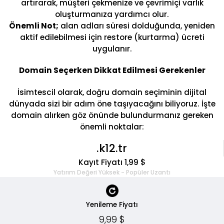
artırarak, müşteri çekmenize ve çevrimiçi varlık
oluşturmanıza yardımcı olur.
Önemli Not;
alan adları süresi dolduğunda, yeniden
aktif edilebilmesi için restore (kurtarma) ücreti
uygulanır.
Domain Seçerken Dikkat Edilmesi Gerekenler
İsimtescil olarak, doğru domain seçiminin dijital
dünyada sizi bir adım öne taşıyacağını biliyoruz. İşte
domain alırken göz önünde bulundurmanız gereken
önemli noktalar:
.k12.tr
Kayıt Fiyatı 1,99 $
Yatırım Değeri Yüksek - Popüler Uzantı
Yenileme Fiyatı
9,99 $