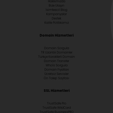
Hakkımızda
Bize Ulaşın
İsimtescil Blog
Kampanyalar
Destek
Kalite Politikamız
Domain Hizmetleri
Domain Sorgula
TR Uzantılı Domainler
Türkçe Karakterli Domain
Domain Transfer
Whoİs Sorgula
Domain Fiyatları
Ücretsiz Servisler
Ön Talep Sayfası
SSL Hizmetleri
TrustSafe Pro
TrustSafe WildCard
TrustSafe BusinessPRO