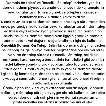
"Domain ön talep" ve "öncelikli ön talep" terimleri, yeni bir
domain adının piyasaya sunulması öncesinde kullanıcıların
veya kuruluşların ilgisini ölçmek ve taleplerini önceden
belirlemek için kullanılan kavramlardır.
Domain Ön Talep:
Bir domain adının piyasaya sürülmesinden
önce, potansiyel kullanıcılar veya kuruluşlar tarafından talep
edilmesi veya rezervasyon yapılması sürecidir. Domain ön
talebi, belirli bir domain adına olan ilgiyi ölçmek ve domain
adının potansiyel değerini değerlendirmek için de kullanılır.
Öncelikli Domain Ön Talep:
Belirli bir domain adı için önceden
belirlenmiş bir grup veya müşteri segmentine öncelik verilerek
yapılan ön talep sürecidir. Öncelikli ön talep, belirli bir
markanın, kurumun veya endüstrinin temsilcileri gibi belirli bir
hedef kitleye yönelik olarak yapılan talep toplama sürecini
ifade eder. Bir marka veya kurumun yeni bir domain adıyla
ilgilenip ilgilenmediğini önceden belirlemek ve bu domain adını
piyasaya sunmadan önce ilgilenen taraflara öncelikli erişim
sağlamak için kullanılır.
Özellikle popüler, kısa veya kategorik olarak değerli domain
adları için ön talep süreçleri yaygın olarak kullanılır. Ön talep
süreci domain adı sahiplerinin ve domain pazarlama
profesyonellerinin stratejik planlamasını etkiler.