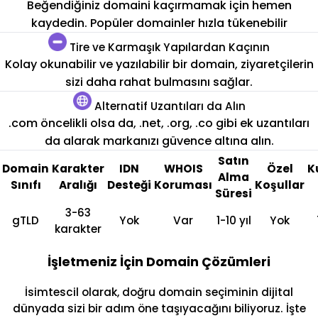
Beğendiğiniz domaini kaçırmamak için hemen
kaydedin. Popüler domainler hızla tükenebilir
Tire ve Karmaşık Yapılardan Kaçının
Kolay okunabilir ve yazılabilir bir domain, ziyaretçilerin
sizi daha rahat bulmasını sağlar.
Alternatif Uzantıları da Alın
.com öncelikli olsa da, .net, .org, .co gibi ek uzantıları
da alarak markanızı güvence altına alın.
Satın
Domain
Karakter
IDN
WHOIS
Özel
K
Alma
Sınıfı
Aralığı
Desteği
Koruması
Koşullar
Süresi
3-63
gTLD
Yok
Var
1-10 yıl
Yok
karakter
İşletmeniz İçin Domain Çözümleri
İsimtescil olarak, doğru domain seçiminin dijital
dünyada sizi bir adım öne taşıyacağını biliyoruz. İşte