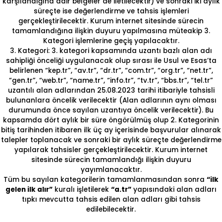
karşılandığına dair belgeler de iletilecektir) ve sonraki iki aylık
süreçte ise değerlendirme ve tahsis işlemleri
gerçekleştirilecektir. Kurum internet sitesinde sürecin
tamamlandığına ilişkin duyuru yapılmasına müteakip 3.
Kategori işlemlerine geçiş yapılacaktır.
3. Kategori: 3. kategori kapsamında uzantı bazlı alan adı
sahipliği önceliği uygulanacak olup sırası ile Usul ve Esas’ta
belirlenen “kep.tr”, “av.tr”, “dr.tr”, “com.tr”, “org.tr”, “net.tr”,
“gen.tr”, “web.tr”, “name.tr”, “info.tr”, “tv.tr”, “bbs.tr”, “tel.tr”
uzantılı alan adlarından 25.08.2023 tarihi itibariyle tahsisli
bulunanlara öncelik verilecektir (Alan adlarının aynı olması
durumunda önce sayılan uzantıya öncelik verilecektir). Bu
kapsamda dört aylık bir süre öngörülmüş olup 2. Kategorinin
bitiş tarihinden itibaren ilk üç ay içerisinde başvurular alınarak
talepler toplanacak ve sonraki bir aylık süreçte değerlendirme
yapılarak tahsisler gerçekleştirilecektir. Kurum internet
sitesinde sürecin tamamlandığı ilişkin duyuru
yayımlanacaktır.
Tüm bu sayılan kategorilerin tamamlanmasından sonra
“ilk
gelen ilk alır”
kuralı işletilerek
“a.tr”
yapısındaki alan adları
tıpkı mevcutta tahsis edilen alan adları gibi tahsis
edilebilecektir.