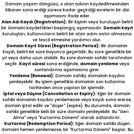
Domain yaşam döngüsü, o alan adının kaydedilmesinden
itibaren sona erdiği sürece kadar geçirdiği evrelerin bir dizi
aşamasını ifade eder.
Alan Adı Kaydı (Registration):
Bir kişinin veya kuruluşun belirli
bir domaini kaydettikleri başlangıç aşamasıdır.
Domain kayıt
kuruluşları, kullanıcıların belirli bir alan adını satın almasına
ve tescil etmesine yardımcı olur.
Domain Kayıt Süresi (Registration Period):
Bir domainin
kaydı, belirli bir süre boyunca geçerlidir. Bu süre genellikle bir
yıl veya daha uzun olabilir. Bu süre domain sahibi tarafından
seçilir.
Kayıt süresi
sona erdiğinde,
domain yenileme
veya
sonlandırma aşamasına girer.
Yenileme (Renewal):
Domain sahibi, domainin kaydını
yenileyebilir. Bu işlem genellikle domainin son kullanma
tarihinden önce yapılan bir işlemdir.
İptal veya Düşme (Cancellation or Expiry):
Eğer bir domain
sahibi domainin kaydını yenilemezse veya kaydı sona ererse,
domain iptal edilir ve "düşer" (expire). Bu durumda, domain
sahibi genellikle belli bir süre domaini yenileyebilir. Bu "Geri
Alma" veya "Kurtarma Dönemi" olarak adlandırılır.
Kurtarma (Redemption Period):
Eğer domain sahibi düşen
domaini hemen yenilemezse, bir "Kurtarma Dönemi" başlar. Bu