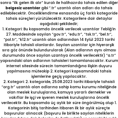
sonra “ilk gelen ilk alır” kuralı ile halihazırda tahsis edilen diğer
belgesiz uzantılar
gibi “.tr” uzantılı alan adları da tahsis
edilebilecektir. Önceliklendirme esnasında üç farklı kategoride
tahsis süreçleri yürütülecektir. Kategorilere dair detaylar
aşağıdaki şekildedir;
1. Kategori: Bu kapsamda öncelik verilecek uzantılar Tebliğ’in
27. Maddesinde sayılan “gov.tr”, “edu.tr”, “tsk.tr”, “bel.tr”,
“pol.tr”, “k12.tr” uzantılı alan adlarından 14 Eylül 2023 tarihi
itibariyle tahsisli olanlardır. Sayılan uzantılar için hiyerarşik
sıra göz önünde bulundurularak (Alan adlarının aynı olması
durumunda önce sayılan uzantıya öncelik verilecektir) “a.tr”
yapısındaki alan adlarının tahsisleri tamamlanacaktır. Kurum
internet sitesinde sürecin tamamlandığına ilişkin duyuru
yapılmasına müteakip 2. Kategori kapsamındaki tahsis
işlemlerine geçiş yapılacaktır.
2. Kategori: 2. kategoride, 25.08.2023 tarihi itibariyle tahsisli
“org.tr” uzantılı alan adlarına sahip kamu kurumu niteliğinde
olan meslek kuruluşlarına, kamuya yararlı dernekler ve
vakıflar ile işçi ve işveren meslek kuruluşlarına öncelik
verilecektir. Bu kapsamda üç aylık bir süre öngörülmüş olup 1.
Kategorinin bitiş tarihinden itibaren ilk bir aylık süreçte
başvurular alınacak (başvuru ile birlikte sayılan niteliklerin