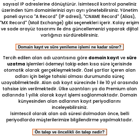
sayısal IP adreslerine dönüştürür. İsimtescil kontrol paneliniz
üzerinden tüm domainlerinizi ayrı ayrı yönetebilirsiniz. Yönetim
paneli ayrıca "A Record" (IP adresi), "CNAME Record" (Alias),
"MX Record" (Mail Exchange) gibi seçenekleri içerir. Kolay erişim
ve sade arayüz tasarımı ile dns güncellemenizi yaparak dijital
varlığınızı sürdürebilirsiniz.
Domain kayıt ve süre yenileme işlemi ne kadar sürer?
Tercih edilen alan adı uzantısına göre
domain kayıt
ve
süre
uzatma
işlemleri ödemeyi takip eden kısa süre içerisinde
otomatik olarak gerçekleşmektedir. Özel şartlar içeren alan
adları için belge tahsisi olması durumunda süreç
uzayabilmektedir. Alan adı kayıt sürecinde 1 ile 10 yıl arasında
tahsise izin verilmektedir. Ülke uzantıları ya da Premium alan
adlarında 1 yıllık olarak kayıt işlemi sağlanmaktadır. Domain
künyesinden alan adlarının kayıt periyodlarını
inceleyebilirsiniz.
İsimtescil olarak alan adı süresi dolmadan önce, belli
periyodlarda müşterilerimize bilgilendirme yapılmaktadır.
Ön talep ve öncelikli ön talep nedir?