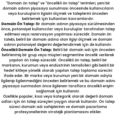
"Domain ön talep" ve "öncelikli ön talep" terimleri, yeni bir
domain adının piyasaya sunulması öncesinde kullanıcıların
veya kuruluşların ilgisini ölçmek ve taleplerini önceden
belirlemek için kullanılan kavramlardır.
Domain Ön Talep:
Bir domain adının piyasaya sürülmesinden
önce, potansiyel kullanıcılar veya kuruluşlar tarafından talep
edilmesi veya rezervasyon yapılması sürecidir. Domain ön
talebi, belirli bir domain adına olan ilgiyi ölçmek ve domain
adının potansiyel değerini değerlendirmek için de kullanılır.
Öncelikli Domain Ön Talep:
Belirli bir domain adı için önceden
belirlenmiş bir grup veya müşteri segmentine öncelik verilerek
yapılan ön talep sürecidir. Öncelikli ön talep, belirli bir
markanın, kurumun veya endüstrinin temsilcileri gibi belirli bir
hedef kitleye yönelik olarak yapılan talep toplama sürecini
ifade eder. Bir marka veya kurumun yeni bir domain adıyla
ilgilenip ilgilenmediğini önceden belirlemek ve bu domain adını
piyasaya sunmadan önce ilgilenen taraflara öncelikli erişim
sağlamak için kullanılır.
Özellikle popüler, kısa veya kategorik olarak değerli domain
adları için ön talep süreçleri yaygın olarak kullanılır. Ön talep
süreci domain adı sahiplerinin ve domain pazarlama
profesyonellerinin stratejik planlamasını etkiler.