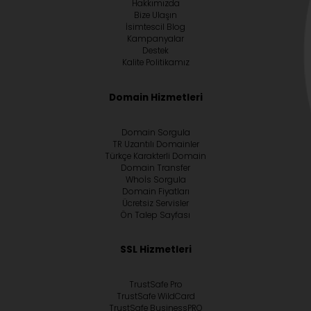
Hakkımızda
Bize Ulaşın
İsimtescil Blog
Kampanyalar
Destek
Kalite Politikamız
Domain Hizmetleri
Domain Sorgula
TR Uzantılı Domainler
Türkçe Karakterli Domain
Domain Transfer
Whoİs Sorgula
Domain Fiyatları
Ücretsiz Servisler
Ön Talep Sayfası
SSL Hizmetleri
TrustSafe Pro
TrustSafe WildCard
TrustSafe BusinessPRO