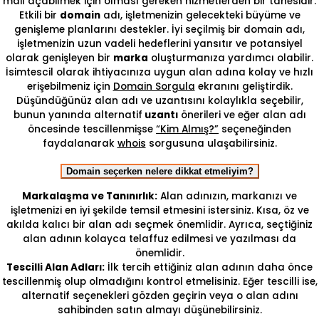
mail açabilmek için olması gereken hizmetlerden bir tanesidir.
Etkili bir
domain
adı, işletmenizin gelecekteki büyüme ve
genişleme planlarını destekler. İyi seçilmiş bir domain adı,
işletmenizin uzun vadeli hedeflerini yansıtır ve potansiyel
olarak genişleyen bir
marka
oluşturmanıza yardımcı olabilir.
İsimtescil olarak ihtiyacınıza uygun alan adına kolay ve hızlı
erişebilmeniz için
Domain Sorgula
ekranını geliştirdik.
Düşündüğünüz alan adı ve uzantısını kolaylıkla seçebilir,
bunun yanında alternatif
uzantı
önerileri ve eğer alan adı
öncesinde tescillenmişse
“Kim Almış?”
seçeneğinden
faydalanarak
whois
sorgusuna ulaşabilirsiniz.
Domain seçerken nelere dikkat etmeliyim?
Markalaşma ve Tanınırlık:
Alan adınızın, markanızı ve
işletmenizi en iyi şekilde temsil etmesini istersiniz. Kısa, öz ve
akılda kalıcı bir alan adı seçmek önemlidir. Ayrıca, seçtiğiniz
alan adının kolayca telaffuz edilmesi ve yazılması da
önemlidir.
Tescilli Alan Adları:
İlk tercih ettiğiniz alan adının daha önce
tescillenmiş olup olmadığını kontrol etmelisiniz. Eğer tescilli ise,
alternatif seçenekleri gözden geçirin veya o alan adını
sahibinden satın almayı düşünebilirsiniz.