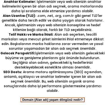
Anahtar Kelimeler:
İşletmenizin veya web sitenizin anahtar
kelimelerini içeren bir alan adı seçmek, arama motorlarında
daha iyi sıralama elde etmenize yardımcı olabilir.
Alan Uzantısı (TLD):
.com, .net, .org, com.tr gibi genel TLD'ler
genellikle daha tercih edilir ve daha yaygın olarak hatırlanır.
Ancak, işletmenizin veya web sitenizin konseptine ve hedef
kitlenize bağlı olarak, farklı bir TLD seçebilirsiniz.
Telif Hakkı ve Marka İhlali:
Alan adı seçerken, tescilli
markaları veya mevcut şirket isimlerini ihlal etmemeye dikkat
edin. Başkalarının marka haklarına zarar vermeden ve yasal
sorunlar yaşamadan bir alan adı seçmek önemlidir.
Gelecek Perspektifi:
İşletmenizin veya web sitenizin gelecekteki
büyüme ve genişleme planlarını göz önünde bulundurun.
Seçtiğiniz alan adının, gelecekteki iş hedeflerinizi
destekleyebilecek esneklikte olması önemlidir.
SEO Dostu:
Arama motoru optimizasyonu (SEO) açısından,
anlamlı, açıklayıcı ve anahtar kelimeler içeren bir alan adı
seçmek önemlidir. Bu, web sitenizin organik arama
sonuçlarında daha iyi performans göstermesine yardımcı
olabilir.
Domain (Alan adı) yaşam döngüsü nedir?