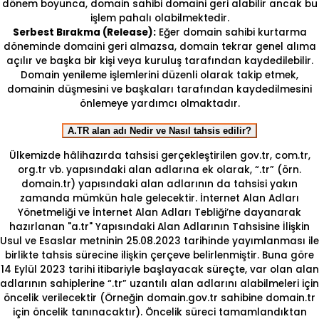
dönem boyunca, domain sahibi domaini geri alabilir ancak bu
işlem pahalı olabilmektedir.
Serbest Bırakma (Release):
Eğer domain sahibi kurtarma
döneminde domaini geri almazsa, domain tekrar genel alıma
açılır ve başka bir kişi veya kuruluş tarafından kaydedilebilir.
Domain yenileme işlemlerini düzenli olarak takip etmek,
domainin düşmesini ve başkaları tarafından kaydedilmesini
önlemeye yardımcı olmaktadır.
A.TR alan adı Nedir ve Nasıl tahsis edilir?
Ülkemizde hâlihazırda tahsisi gerçekleştirilen gov.tr, com.tr,
org.tr vb. yapısındaki alan adlarına ek olarak, “.tr” (örn.
domain.tr) yapısındaki alan adlarının da tahsisi yakın
zamanda mümkün hale gelecektir. İnternet Alan Adları
Yönetmeliği ve İnternet Alan Adları Tebliği’ne dayanarak
hazırlanan "a.tr" Yapısındaki Alan Adlarının Tahsisine İlişkin
Usul ve Esaslar metninin 25.08.2023 tarihinde yayımlanması ile
birlikte tahsis sürecine ilişkin çerçeve belirlenmiştir. Buna göre
14 Eylül 2023 tarihi itibariyle başlayacak süreçte, var olan alan
adlarının sahiplerine “.tr” uzantılı alan adlarını alabilmeleri için
öncelik verilecektir (Örneğin domain.gov.tr sahibine domain.tr
için öncelik tanınacaktır). Öncelik süreci tamamlandıktan