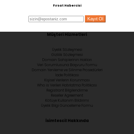
Fırsat Habercisi
Kayıt Ol
Müşteri Hizmetleri
Üyelik Sözleşmesi
Gizlilik Sözleşmesi
Domain Sahiplerinin Hakları
Veri Sorumlusuna Başvuru Formu
Domain Yenileme ve Silinme Prosedürleri
İade Politikası
Kişisel Verilerin Korunması
Who is Verileri Hatırlatma Politikası
Registrant Bilgilendirme
Reseller Agreement
Kötüye Kullanım Bildirimi
Üyelik Bilgi Güncelleme Formu
İsimtescil Hakkında