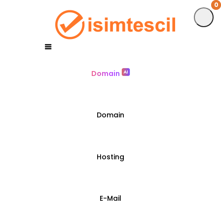
0
0
Domain
Domain
Hosting
E-Mail