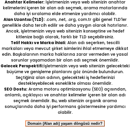
Anahtar Kelimeler:
İşletmenizin veya web sitenizin anahtar
kelimelerini içeren bir alan adı seçmek, arama motorlarında
daha iyi sıralama elde etmenize yardımcı olabilir.
Alan Uzantısı (TLD):
.com, .net, .org, com.tr gibi genel TLD'ler
genellikle daha tercih edilir ve daha yaygın olarak hatırlanır.
Ancak, işletmenizin veya web sitenizin konseptine ve hedef
kitlenize bağlı olarak, farklı bir TLD seçebilirsiniz.
Telif Hakkı ve Marka İhlali:
Alan adı seçerken, tescilli
markaları veya mevcut şirket isimlerini ihlal etmemeye dikkat
edin. Başkalarının marka haklarına zarar vermeden ve yasal
sorunlar yaşamadan bir alan adı seçmek önemlidir.
Gelecek Perspektifi:
İşletmenizin veya web sitenizin gelecekteki
büyüme ve genişleme planlarını göz önünde bulundurun.
Seçtiğiniz alan adının, gelecekteki iş hedeflerinizi
destekleyebilecek esneklikte olması önemlidir.
SEO Dostu:
Arama motoru optimizasyonu (SEO) açısından,
anlamlı, açıklayıcı ve anahtar kelimeler içeren bir alan adı
seçmek önemlidir. Bu, web sitenizin organik arama
sonuçlarında daha iyi performans göstermesine yardımcı
olabilir.
Domain (Alan adı) yaşam döngüsü nedir?