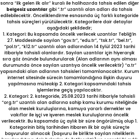
sonra “ilk gelen ilk alır” kuralı ile halihazırda tahsis edilen diğer
belgesiz uzantılar
gibi “.tr” uzantılı alan adları da tahsis
edilebilecektir. Önceliklendirme esnasında üç farklı kategoride
tahsis süreçleri yürütülecektir. Kategorilere dair detaylar
aşağıdaki şekildedir;
1. Kategori: Bu kapsamda öncelik verilecek uzantılar Tebliğ’in
27. Maddesinde sayılan “gov.tr”, “edu.tr”, “tsk.tr”, “bel.tr”,
“pol.tr”, “k12.tr” uzantılı alan adlarından 14 Eylül 2023 tarihi
itibariyle tahsisli olanlardır. Sayılan uzantılar için hiyerarşik
sıra göz önünde bulundurularak (Alan adlarının aynı olması
durumunda önce sayılan uzantıya öncelik verilecektir) “a.tr”
yapısındaki alan adlarının tahsisleri tamamlanacaktır. Kurum
internet sitesinde sürecin tamamlandığına ilişkin duyuru
yapılmasına müteakip 2. Kategori kapsamındaki tahsis
işlemlerine geçiş yapılacaktır.
2. Kategori: 2. kategoride, 25.08.2023 tarihi itibariyle tahsisli
“org.tr” uzantılı alan adlarına sahip kamu kurumu niteliğinde
olan meslek kuruluşlarına, kamuya yararlı dernekler ve
vakıflar ile işçi ve işveren meslek kuruluşlarına öncelik
verilecektir. Bu kapsamda üç aylık bir süre öngörülmüş olup 1.
Kategorinin bitiş tarihinden itibaren ilk bir aylık süreçte
başvurular alınacak (başvuru ile birlikte sayılan niteliklerin