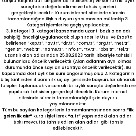
karşılandığına dair belgeler de iletilecektir) ve sonraki iki aylık
süreçte ise değerlendirme ve tahsis işlemleri
gerçekleştirilecektir. Kurum internet sitesinde sürecin
tamamlandığına ilişkin duyuru yapılmasına müteakip 3.
Kategori işlemlerine geçiş yapılacaktır.
3. Kategori: 3. kategori kapsamında uzantı bazlı alan adı
sahipliği önceliği uygulanacak olup sırası ile Usul ve Esas’ta
belirlenen “kep.tr”, “av.tr”, “dr.tr”, “com.tr”, “org.tr”, “net.tr”,
“gen.tr”, “web.tr”, “name.tr”, “info.tr”, “tv.tr”, “bbs.tr”, “tel.tr”
uzantılı alan adlarından 25.08.2023 tarihi itibariyle tahsisli
bulunanlara öncelik verilecektir (Alan adlarının aynı olması
durumunda önce sayılan uzantıya öncelik verilecektir). Bu
kapsamda dört aylık bir süre öngörülmüş olup 2. Kategorinin
bitiş tarihinden itibaren ilk üç ay içerisinde başvurular alınarak
talepler toplanacak ve sonraki bir aylık süreçte değerlendirme
yapılarak tahsisler gerçekleştirilecektir. Kurum internet
sitesinde sürecin tamamlandığı ilişkin duyuru
yayımlanacaktır.
Tüm bu sayılan kategorilerin tamamlanmasından sonra
“ilk
gelen ilk alır”
kuralı işletilerek
“a.tr”
yapısındaki alan adları
tıpkı mevcutta tahsis edilen alan adları gibi tahsis
edilebilecektir.