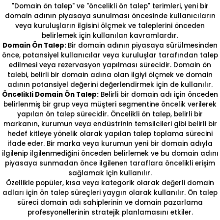
"Domain ön talep" ve "öncelikli ön talep" terimleri, yeni bir
domain adının piyasaya sunulması öncesinde kullanıcıların
veya kuruluşların ilgisini ölçmek ve taleplerini önceden
belirlemek için kullanılan kavramlardır.
Domain Ön Talep:
Bir domain adının piyasaya sürülmesinden
önce, potansiyel kullanıcılar veya kuruluşlar tarafından talep
edilmesi veya rezervasyon yapılması sürecidir. Domain ön
talebi, belirli bir domain adına olan ilgiyi ölçmek ve domain
adının potansiyel değerini değerlendirmek için de kullanılır.
Öncelikli Domain Ön Talep:
Belirli bir domain adı için önceden
belirlenmiş bir grup veya müşteri segmentine öncelik verilerek
yapılan ön talep sürecidir. Öncelikli ön talep, belirli bir
markanın, kurumun veya endüstrinin temsilcileri gibi belirli bir
hedef kitleye yönelik olarak yapılan talep toplama sürecini
ifade eder. Bir marka veya kurumun yeni bir domain adıyla
ilgilenip ilgilenmediğini önceden belirlemek ve bu domain adını
piyasaya sunmadan önce ilgilenen taraflara öncelikli erişim
sağlamak için kullanılır.
Özellikle popüler, kısa veya kategorik olarak değerli domain
adları için ön talep süreçleri yaygın olarak kullanılır. Ön talep
süreci domain adı sahiplerinin ve domain pazarlama
profesyonellerinin stratejik planlamasını etkiler.