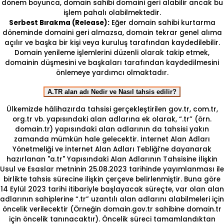
dönem boyunca, domain sahibi domaini geri alabilir ancak bu
işlem pahalı olabilmektedir.
Serbest Bırakma (Release):
Eğer domain sahibi kurtarma
döneminde domaini geri almazsa, domain tekrar genel alıma
açılır ve başka bir kişi veya kuruluş tarafından kaydedilebilir.
Domain yenileme işlemlerini düzenli olarak takip etmek,
domainin düşmesini ve başkaları tarafından kaydedilmesini
önlemeye yardımcı olmaktadır.
A.TR alan adı Nedir ve Nasıl tahsis edilir?
Ülkemizde hâlihazırda tahsisi gerçekleştirilen gov.tr, com.tr,
org.tr vb. yapısındaki alan adlarına ek olarak, “.tr” (örn.
domain.tr) yapısındaki alan adlarının da tahsisi yakın
zamanda mümkün hale gelecektir. İnternet Alan Adları
Yönetmeliği ve İnternet Alan Adları Tebliği’ne dayanarak
hazırlanan "a.tr" Yapısındaki Alan Adlarının Tahsisine İlişkin
Usul ve Esaslar metninin 25.08.2023 tarihinde yayımlanması ile
birlikte tahsis sürecine ilişkin çerçeve belirlenmiştir. Buna göre
14 Eylül 2023 tarihi itibariyle başlayacak süreçte, var olan alan
adlarının sahiplerine “.tr” uzantılı alan adlarını alabilmeleri için
öncelik verilecektir (Örneğin domain.gov.tr sahibine domain.tr
için öncelik tanınacaktır). Öncelik süreci tamamlandıktan