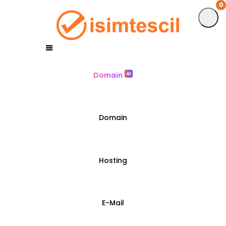
0
0
Domain
Domain
Hosting
E-Mail