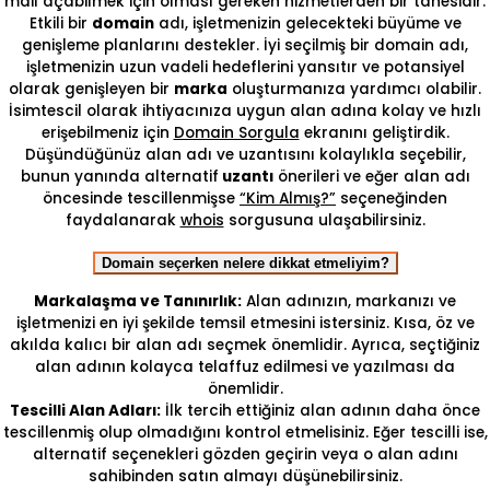
mail açabilmek için olması gereken hizmetlerden bir tanesidir.
Etkili bir
domain
adı, işletmenizin gelecekteki büyüme ve
genişleme planlarını destekler. İyi seçilmiş bir domain adı,
işletmenizin uzun vadeli hedeflerini yansıtır ve potansiyel
olarak genişleyen bir
marka
oluşturmanıza yardımcı olabilir.
İsimtescil olarak ihtiyacınıza uygun alan adına kolay ve hızlı
erişebilmeniz için
Domain Sorgula
ekranını geliştirdik.
Düşündüğünüz alan adı ve uzantısını kolaylıkla seçebilir,
bunun yanında alternatif
uzantı
önerileri ve eğer alan adı
öncesinde tescillenmişse
“Kim Almış?”
seçeneğinden
faydalanarak
whois
sorgusuna ulaşabilirsiniz.
Domain seçerken nelere dikkat etmeliyim?
Markalaşma ve Tanınırlık:
Alan adınızın, markanızı ve
işletmenizi en iyi şekilde temsil etmesini istersiniz. Kısa, öz ve
akılda kalıcı bir alan adı seçmek önemlidir. Ayrıca, seçtiğiniz
alan adının kolayca telaffuz edilmesi ve yazılması da
önemlidir.
Tescilli Alan Adları:
İlk tercih ettiğiniz alan adının daha önce
tescillenmiş olup olmadığını kontrol etmelisiniz. Eğer tescilli ise,
alternatif seçenekleri gözden geçirin veya o alan adını
sahibinden satın almayı düşünebilirsiniz.