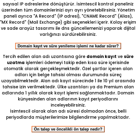
sayısal IP adreslerine dönüştürür. İsimtescil kontrol paneliniz
üzerinden tüm domainlerinizi ayrı ayrı yönetebilirsiniz. Yönetim
paneli ayrıca "A Record" (IP adresi), "CNAME Record" (Alias),
"MX Record" (Mail Exchange) gibi seçenekleri içerir. Kolay erişim
ve sade arayüz tasarımı ile dns güncellemenizi yaparak dijital
varlığınızı sürdürebilirsiniz.
Domain kayıt ve süre yenileme işlemi ne kadar sürer?
Tercih edilen alan adı uzantısına göre
domain kayıt
ve
süre
uzatma
işlemleri ödemeyi takip eden kısa süre içerisinde
otomatik olarak gerçekleşmektedir. Özel şartlar içeren alan
adları için belge tahsisi olması durumunda süreç
uzayabilmektedir. Alan adı kayıt sürecinde 1 ile 10 yıl arasında
tahsise izin verilmektedir. Ülke uzantıları ya da Premium alan
adlarında 1 yıllık olarak kayıt işlemi sağlanmaktadır. Domain
künyesinden alan adlarının kayıt periyodlarını
inceleyebilirsiniz.
İsimtescil olarak alan adı süresi dolmadan önce, belli
periyodlarda müşterilerimize bilgilendirme yapılmaktadır.
Ön talep ve öncelikli ön talep nedir?