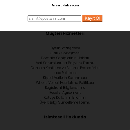
Fırsat Habercisi
Kayıt Ol
Müşteri Hizmetleri
Üyelik Sözleşmesi
Gizlilik Sözleşmesi
Domain Sahiplerinin Hakları
Veri Sorumlusuna Başvuru Formu
Domain Yenileme ve Silinme Prosedürleri
İade Politikası
Kişisel Verilerin Korunması
Who is Verileri Hatırlatma Politikası
Registrant Bilgilendirme
Reseller Agreement
Kötüye Kullanım Bildirimi
Üyelik Bilgi Güncelleme Formu
İsimtescil Hakkında