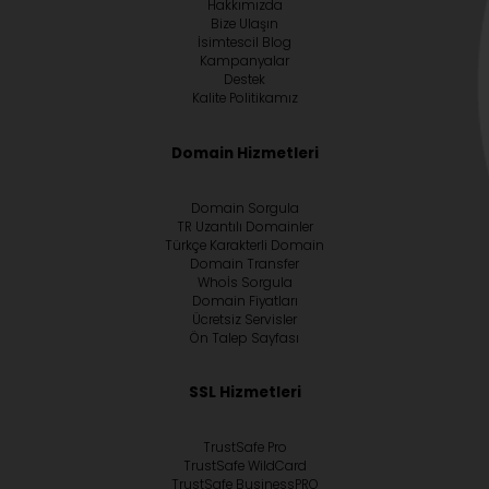
Hakkımızda
Bize Ulaşın
İsimtescil Blog
Kampanyalar
Destek
Kalite Politikamız
Domain Hizmetleri
Domain Sorgula
TR Uzantılı Domainler
Türkçe Karakterli Domain
Domain Transfer
Whoİs Sorgula
Domain Fiyatları
Ücretsiz Servisler
Ön Talep Sayfası
SSL Hizmetleri
TrustSafe Pro
TrustSafe WildCard
TrustSafe BusinessPRO