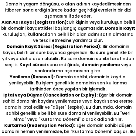
Domain yaşam döngüsü, o alan adının kaydedilmesinden
itibaren sona erdiği sürece kadar geçirdiği evrelerin bir dizi
aşamasını ifade eder.
Alan Adı Kaydı (Registration):
Bir kişinin veya kuruluşun belirli
bir domaini kaydettikleri başlangıç aşamasıdır.
Domain kayıt
kuruluşları, kullanıcıların belirli bir alan adını satın almasına
ve tescil etmesine yardımcı olur.
Domain Kayıt Süresi (Registration Period):
Bir domainin
kaydı, belirli bir süre boyunca geçerlidir. Bu süre genellikle bir
yıl veya daha uzun olabilir. Bu süre domain sahibi tarafından
seçilir.
Kayıt süresi
sona erdiğinde,
domain yenileme
veya
sonlandırma aşamasına girer.
Yenileme (Renewal):
Domain sahibi, domainin kaydını
yenileyebilir. Bu işlem genellikle domainin son kullanma
tarihinden önce yapılan bir işlemdir.
İptal veya Düşme (Cancellation or Expiry):
Eğer bir domain
sahibi domainin kaydını yenilemezse veya kaydı sona ererse,
domain iptal edilir ve "düşer" (expire). Bu durumda, domain
sahibi genellikle belli bir süre domaini yenileyebilir. Bu "Geri
Alma" veya "Kurtarma Dönemi" olarak adlandırılır.
Kurtarma (Redemption Period):
Eğer domain sahibi düşen
domaini hemen yenilemezse, bir "Kurtarma Dönemi" başlar. Bu