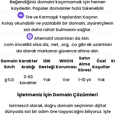
Beğendiğiniz domaini kaçırmamak için hemen
kaydedin. Popüler domainler hızla tükenebilir
Tire ve Karmaşık Yapılardan Kaçının
Kolay okunabilir ve yazılabilir bir domain, ziyaretçilerin
sizi daha rahat bulmasını sağlar.
Alternatif Uzantıları da Alın
.com öncelikli olsa da, .net, .org, .co gibi ek uzantıları
da alarak markanızı güvence altına alın.
Satın
Domain
Karakter
IDN
WHOIS
Özel
K
Alma
Sınıfı
Aralığı
Desteği
Koruması
Koşullar
Süresi
3-63
gTLD
Yok
Var
1-10 yıl
Yok
karakter
İşletmeniz İçin Domain Çözümleri
İsimtescil olarak, doğru domain seçiminin dijital
dünyada sizi bir adım öne taşıyacağını biliyoruz. İşte