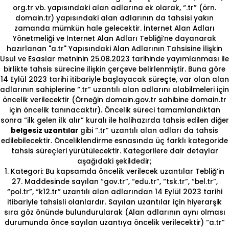
org.tr vb. yapısındaki alan adlarına ek olarak, “.tr” (örn.
domain.tr) yapısındaki alan adlarının da tahsisi yakın
zamanda mümkün hale gelecektir. İnternet Alan Adları
Yönetmeliği ve İnternet Alan Adları Tebliği’ne dayanarak
hazırlanan "a.tr" Yapısındaki Alan Adlarının Tahsisine İlişkin
Usul ve Esaslar metninin 25.08.2023 tarihinde yayımlanması ile
birlikte tahsis sürecine ilişkin çerçeve belirlenmiştir. Buna göre
14 Eylül 2023 tarihi itibariyle başlayacak süreçte, var olan alan
adlarının sahiplerine “.tr” uzantılı alan adlarını alabilmeleri için
öncelik verilecektir (Örneğin domain.gov.tr sahibine domain.tr
için öncelik tanınacaktır). Öncelik süreci tamamlandıktan
sonra “ilk gelen ilk alır” kuralı ile halihazırda tahsis edilen diğer
belgesiz uzantılar
gibi “.tr” uzantılı alan adları da tahsis
edilebilecektir. Önceliklendirme esnasında üç farklı kategoride
tahsis süreçleri yürütülecektir. Kategorilere dair detaylar
aşağıdaki şekildedir;
1. Kategori: Bu kapsamda öncelik verilecek uzantılar Tebliğ’in
27. Maddesinde sayılan “gov.tr”, “edu.tr”, “tsk.tr”, “bel.tr”,
“pol.tr”, “k12.tr” uzantılı alan adlarından 14 Eylül 2023 tarihi
itibariyle tahsisli olanlardır. Sayılan uzantılar için hiyerarşik
sıra göz önünde bulundurularak (Alan adlarının aynı olması
durumunda önce sayılan uzantıya öncelik verilecektir) “a.tr”