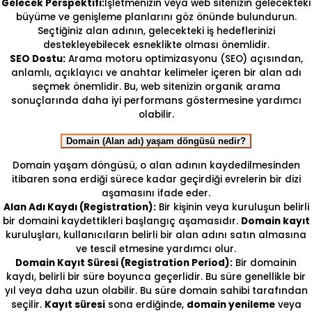
Gelecek Perspektifi:
İşletmenizin veya web sitenizin gelecekteki
büyüme ve genişleme planlarını göz önünde bulundurun.
Seçtiğiniz alan adının, gelecekteki iş hedeflerinizi
destekleyebilecek esneklikte olması önemlidir.
SEO Dostu:
Arama motoru optimizasyonu (SEO) açısından,
anlamlı, açıklayıcı ve anahtar kelimeler içeren bir alan adı
seçmek önemlidir. Bu, web sitenizin organik arama
sonuçlarında daha iyi performans göstermesine yardımcı
olabilir.
Domain (Alan adı) yaşam döngüsü nedir?
Domain yaşam döngüsü, o alan adının kaydedilmesinden
itibaren sona erdiği sürece kadar geçirdiği evrelerin bir dizi
aşamasını ifade eder.
Alan Adı Kaydı (Registration):
Bir kişinin veya kuruluşun belirli
bir domaini kaydettikleri başlangıç aşamasıdır.
Domain kayıt
kuruluşları, kullanıcıların belirli bir alan adını satın almasına
ve tescil etmesine yardımcı olur.
Domain Kayıt Süresi (Registration Period):
Bir domainin
kaydı, belirli bir süre boyunca geçerlidir. Bu süre genellikle bir
yıl veya daha uzun olabilir. Bu süre domain sahibi tarafından
seçilir.
Kayıt süresi
sona erdiğinde,
domain yenileme
veya