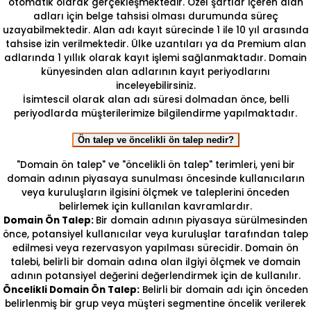
otomatik olarak gerçekleşmektedir. Özel şartlar içeren alan
adları için belge tahsisi olması durumunda süreç
uzayabilmektedir. Alan adı kayıt sürecinde 1 ile 10 yıl arasında
tahsise izin verilmektedir. Ülke uzantıları ya da Premium alan
adlarında 1 yıllık olarak kayıt işlemi sağlanmaktadır. Domain
künyesinden alan adlarının kayıt periyodlarını
inceleyebilirsiniz.
İsimtescil olarak alan adı süresi dolmadan önce, belli
periyodlarda müşterilerimize bilgilendirme yapılmaktadır.
Ön talep ve öncelikli ön talep nedir?
"Domain ön talep" ve "öncelikli ön talep" terimleri, yeni bir
domain adının piyasaya sunulması öncesinde kullanıcıların
veya kuruluşların ilgisini ölçmek ve taleplerini önceden
belirlemek için kullanılan kavramlardır.
Domain Ön Talep:
Bir domain adının piyasaya sürülmesinden
önce, potansiyel kullanıcılar veya kuruluşlar tarafından talep
edilmesi veya rezervasyon yapılması sürecidir. Domain ön
talebi, belirli bir domain adına olan ilgiyi ölçmek ve domain
adının potansiyel değerini değerlendirmek için de kullanılır.
Öncelikli Domain Ön Talep:
Belirli bir domain adı için önceden
belirlenmiş bir grup veya müşteri segmentine öncelik verilerek