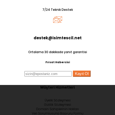
7/24 Teknik Destek
destek@isimtescil.net
Ortalama 30 dakikada yanıt garantisi
Fırsat Habercisi
Kayıt Ol
Müşteri Hizmetleri
Üyelik Sözleşmesi
Gizlilik Sözleşmesi
Domain Sahiplerinin Hakları
Veri Sorumlusuna Başvuru Formu