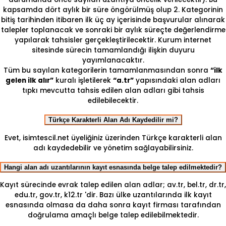
kapsamda dört aylık bir süre öngörülmüş olup 2. Kategorinin
bitiş tarihinden itibaren ilk üç ay içerisinde başvurular alınarak
talepler toplanacak ve sonraki bir aylık süreçte değerlendirme
yapılarak tahsisler gerçekleştirilecektir. Kurum internet
sitesinde sürecin tamamlandığı ilişkin duyuru
yayımlanacaktır.
Tüm bu sayılan kategorilerin tamamlanmasından sonra
“ilk
gelen ilk alır”
kuralı işletilerek
“a.tr”
yapısındaki alan adları
tıpkı mevcutta tahsis edilen alan adları gibi tahsis
edilebilecektir.
Türkçe Karakterli Alan Adı Kaydedilir mi?
Evet, isimtescil.net üyeliğiniz üzerinden Türkçe karakterli alan
adı kaydedebilir ve yönetim sağlayabilirsiniz.
Hangi alan adı uzantılarının kayıt esnasında belge talep edilmektedir?
Kayıt sürecinde evrak talep edilen alan adlar; av.tr, bel.tr, dr.tr,
edu.tr, gov.tr, k12.tr 'dir. Bazı ülke uzantılarında ilk kayıt
esnasında olmasa da daha sonra kayıt firması tarafından
doğrulama amaçlı belge talep edilebilmektedir.