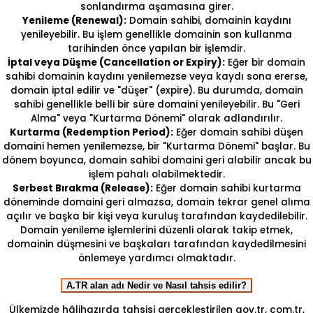
sonlandırma aşamasına girer.
Yenileme (Renewal):
Domain sahibi, domainin kaydını
yenileyebilir. Bu işlem genellikle domainin son kullanma
tarihinden önce yapılan bir işlemdir.
İptal veya Düşme (Cancellation or Expiry):
Eğer bir domain
sahibi domainin kaydını yenilemezse veya kaydı sona ererse,
domain iptal edilir ve "düşer" (expire). Bu durumda, domain
sahibi genellikle belli bir süre domaini yenileyebilir. Bu "Geri
Alma" veya "Kurtarma Dönemi" olarak adlandırılır.
Kurtarma (Redemption Period):
Eğer domain sahibi düşen
domaini hemen yenilemezse, bir "Kurtarma Dönemi" başlar. Bu
dönem boyunca, domain sahibi domaini geri alabilir ancak bu
işlem pahalı olabilmektedir.
Serbest Bırakma (Release):
Eğer domain sahibi kurtarma
döneminde domaini geri almazsa, domain tekrar genel alıma
açılır ve başka bir kişi veya kuruluş tarafından kaydedilebilir.
Domain yenileme işlemlerini düzenli olarak takip etmek,
domainin düşmesini ve başkaları tarafından kaydedilmesini
önlemeye yardımcı olmaktadır.
A.TR alan adı Nedir ve Nasıl tahsis edilir?
Ülkemizde hâlihazırda tahsisi gerçekleştirilen gov.tr, com.tr,