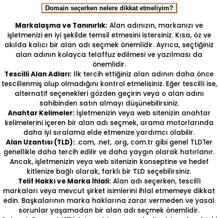
Domain seçerken nelere dikkat etmeliyim?
Markalaşma ve Tanınırlık:
Alan adınızın, markanızı ve
işletmenizi en iyi şekilde temsil etmesini istersiniz. Kısa, öz ve
akılda kalıcı bir alan adı seçmek önemlidir. Ayrıca, seçtiğiniz
alan adının kolayca telaffuz edilmesi ve yazılması da
önemlidir.
Tescilli Alan Adları:
İlk tercih ettiğiniz alan adının daha önce
tescillenmiş olup olmadığını kontrol etmelisiniz. Eğer tescilli ise,
alternatif seçenekleri gözden geçirin veya o alan adını
sahibinden satın almayı düşünebilirsiniz.
Anahtar Kelimeler:
İşletmenizin veya web sitenizin anahtar
kelimelerini içeren bir alan adı seçmek, arama motorlarında
daha iyi sıralama elde etmenize yardımcı olabilir.
Alan Uzantısı (TLD):
.com, .net, .org, com.tr gibi genel TLD'ler
genellikle daha tercih edilir ve daha yaygın olarak hatırlanır.
Ancak, işletmenizin veya web sitenizin konseptine ve hedef
kitlenize bağlı olarak, farklı bir TLD seçebilirsiniz.
Telif Hakkı ve Marka İhlali:
Alan adı seçerken, tescilli
markaları veya mevcut şirket isimlerini ihlal etmemeye dikkat
edin. Başkalarının marka haklarına zarar vermeden ve yasal
sorunlar yaşamadan bir alan adı seçmek önemlidir.