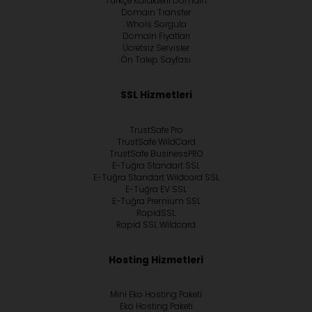
Türkçe Karakterli Domain
Domain Transfer
Whoİs Sorgula
Domain Fiyatları
Ücretsiz Servisler
Ön Talep Sayfası
SSL Hizmetleri
TrustSafe Pro
TrustSafe WildCard
TrustSafe BusinessPRO
E-Tuğra Standart SSL
E-Tuğra Standart Wildcard SSL
E-Tuğra EV SSL
E-Tuğra Premium SSL
RapidSSL
Rapid SSL Wildcard
Hosting Hizmetleri
Mini Eko Hosting Paketi
Eko Hosting Paketi