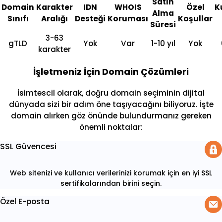
Satın
Domain
Karakter
IDN
WHOIS
Özel
K
Alma
Sınıfı
Aralığı
Desteği
Koruması
Koşullar
Süresi
3-63
gTLD
Yok
Var
1-10 yıl
Yok
karakter
İşletmeniz İçin Domain Çözümleri
İsimtescil olarak, doğru domain seçiminin dijital
dünyada sizi bir adım öne taşıyacağını biliyoruz. İşte
domain alırken göz önünde bulundurmanız gereken
önemli noktalar:
SSL Güvencesi
Web sitenizi ve kullanıcı verilerinizi korumak için en iyi SSL
sertifikalarından birini seçin.
Özel E-posta