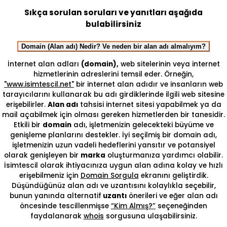
Sıkça sorulan soruları ve yanıtları aşağıda
bulabilirsiniz
Domain (Alan adı) Nedir? Ve neden bir alan adı almalıyım?
İnternet alan adları
(domain),
web sitelerinin veya internet
hizmetlerinin adreslerini temsil eder. Örneğin,
"www.isimtescil.net"
bir internet alan adıdır ve insanların web
tarayıcılarını kullanarak bu adı girdiklerinde ilgili web sitesine
erişebilirler.
Alan adı
tahsisi internet sitesi yapabilmek ya da
mail açabilmek için olması gereken hizmetlerden bir tanesidir.
Etkili bir
domain
adı, işletmenizin gelecekteki büyüme ve
genişleme planlarını destekler. İyi seçilmiş bir domain adı,
işletmenizin uzun vadeli hedeflerini yansıtır ve potansiyel
olarak genişleyen bir
marka
oluşturmanıza yardımcı olabilir.
İsimtescil olarak ihtiyacınıza uygun alan adına kolay ve hızlı
erişebilmeniz için
Domain Sorgula
ekranını geliştirdik.
Düşündüğünüz alan adı ve uzantısını kolaylıkla seçebilir,
bunun yanında alternatif
uzantı
önerileri ve eğer alan adı
öncesinde tescillenmişse
“Kim Almış?”
seçeneğinden
faydalanarak
whois
sorgusuna ulaşabilirsiniz.