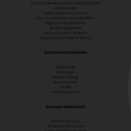
Domain Yenileme ve Silinme Prosedürleri
İade Politikası
Kişisel Verilerin Korunması
Who is Verileri Hatırlatma Politikası
Registrant Bilgilendirme
Reseller Agreement
Kötüye Kullanım Bildirimi
Üyelik Bilgi Güncelleme Formu
İsimtescil Hakkında
Hakkımızda
Bize Ulaşın
İsimtescil Blog
Kampanyalar
Destek
Kalite Politikamız
Domain Hizmetleri
Domain Sorgula
TR Uzantılı Domainler