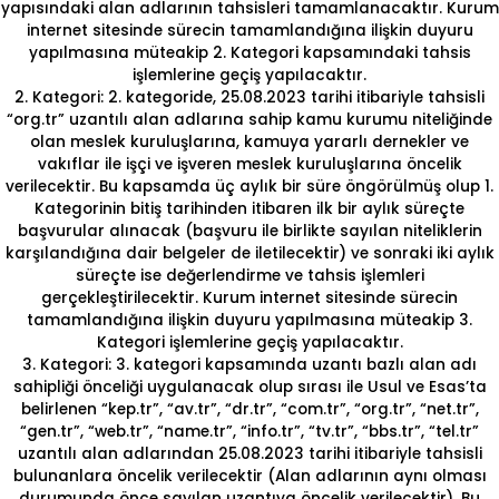
yapısındaki alan adlarının tahsisleri tamamlanacaktır. Kurum
internet sitesinde sürecin tamamlandığına ilişkin duyuru
yapılmasına müteakip 2. Kategori kapsamındaki tahsis
işlemlerine geçiş yapılacaktır.
2. Kategori: 2. kategoride, 25.08.2023 tarihi itibariyle tahsisli
“org.tr” uzantılı alan adlarına sahip kamu kurumu niteliğinde
olan meslek kuruluşlarına, kamuya yararlı dernekler ve
vakıflar ile işçi ve işveren meslek kuruluşlarına öncelik
verilecektir. Bu kapsamda üç aylık bir süre öngörülmüş olup 1.
Kategorinin bitiş tarihinden itibaren ilk bir aylık süreçte
başvurular alınacak (başvuru ile birlikte sayılan niteliklerin
karşılandığına dair belgeler de iletilecektir) ve sonraki iki aylık
süreçte ise değerlendirme ve tahsis işlemleri
gerçekleştirilecektir. Kurum internet sitesinde sürecin
tamamlandığına ilişkin duyuru yapılmasına müteakip 3.
Kategori işlemlerine geçiş yapılacaktır.
3. Kategori: 3. kategori kapsamında uzantı bazlı alan adı
sahipliği önceliği uygulanacak olup sırası ile Usul ve Esas’ta
belirlenen “kep.tr”, “av.tr”, “dr.tr”, “com.tr”, “org.tr”, “net.tr”,
“gen.tr”, “web.tr”, “name.tr”, “info.tr”, “tv.tr”, “bbs.tr”, “tel.tr”
uzantılı alan adlarından 25.08.2023 tarihi itibariyle tahsisli
bulunanlara öncelik verilecektir (Alan adlarının aynı olması
durumunda önce sayılan uzantıya öncelik verilecektir). Bu