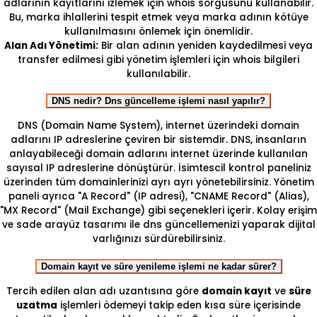
adlarının kayıtlarını izlemek için whois sorgusunu kullanabilir.
Bu, marka ihlallerini tespit etmek veya marka adının kötüye
kullanılmasını önlemek için önemlidir.
Alan Adı Yönetimi:
Bir alan adının yeniden kaydedilmesi veya
transfer edilmesi gibi yönetim işlemleri için whois bilgileri
kullanılabilir.
DNS nedir? Dns güncelleme işlemi nasıl yapılır?
DNS (Domain Name System), internet üzerindeki domain
adlarını IP adreslerine çeviren bir sistemdir. DNS, insanların
anlayabileceği domain adlarını internet üzerinde kullanılan
sayısal IP adreslerine dönüştürür. İsimtescil kontrol paneliniz
üzerinden tüm domainlerinizi ayrı ayrı yönetebilirsiniz. Yönetim
paneli ayrıca "A Record" (IP adresi), "CNAME Record" (Alias),
"MX Record" (Mail Exchange) gibi seçenekleri içerir. Kolay erişim
ve sade arayüz tasarımı ile dns güncellemenizi yaparak dijital
varlığınızı sürdürebilirsiniz.
Domain kayıt ve süre yenileme işlemi ne kadar sürer?
Tercih edilen alan adı uzantısına göre
domain kayıt
ve
süre
uzatma
işlemleri ödemeyi takip eden kısa süre içerisinde